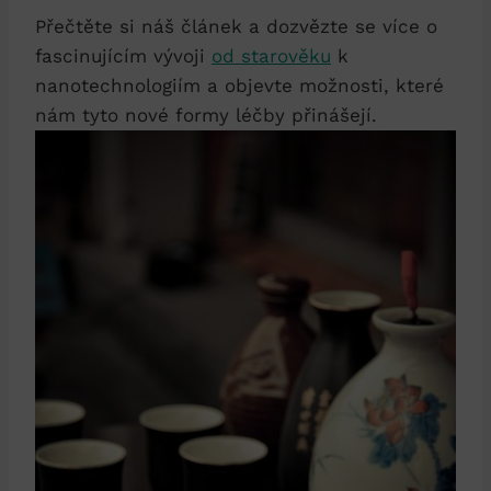
Přečtěte si náš článek a dozvězte se více o
fascinujícím vývoji
od starověku
k
nanotechnologiím a objevte možnosti, které
nám tyto nové formy léčby přinášejí.