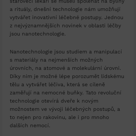
starověcí lékaři se museli spoléhat na byliny
a rituály, dnešní technologie nám umožňují
vytvářet inovativní léčebné postupy. Jednou
z nejvýznamnějších novinek v oblasti léčby
jsou nanotechnologie.
Nanotechnologie jsou studiem a manipulací
s materiály na nejmenších možných
úrovních, na atomové a molekulární úrovni.
Díky nim je možné lépe porozumět lidskému
tělu a vytvářet léčiva, která se cíleně
zaměřují na nemocné buňky. Tato revoluční
technologie otevírá dveře k novým
možnostem ve vývoji léčebných postupů, a
to nejen pro rakovinu, ale i pro mnoho
dalších nemocí.