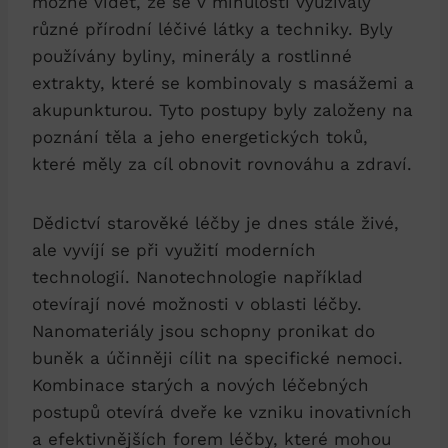
možné vidět, že se v minulosti využívaly
různé přírodní léčivé látky a techniky. Byly
používány byliny, minerály a rostlinné
extrakty, které se kombinovaly s masážemi a
akupunkturou. Tyto postupy byly založeny na
poznání těla a jeho energetických toků,
které měly za cíl obnovit rovnováhu a zdraví.
Dědictví starověké léčby je dnes stále živé,
ale vyvíjí se při využití moderních
technologií. Nanotechnologie například
otevírají nové možnosti v oblasti léčby.
Nanomateriály jsou schopny pronikat do
buněk a účinněji cílit na specifické nemoci.
Kombinace starých a nových léčebných
postupů otevírá dveře ke vzniku inovativních
a efektivnějších forem léčby, které mohou