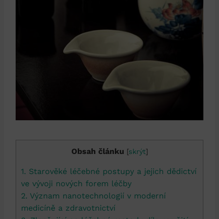
Obsah článku
[
skrýt
]
1. Starověké léčebné postupy a jejich dědictví
ve vývoji nových forem léčby
2. Význam nanotechnologií v moderní
medicíně a zdravotnictví