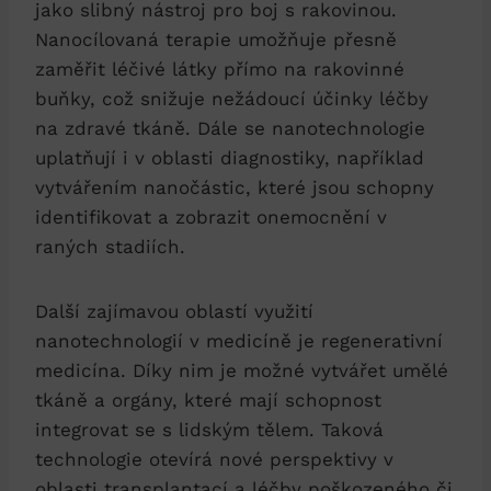
jako slibný nástroj pro boj s rakovinou.
Nanocílovaná terapie umožňuje přesně
zaměřit léčivé látky přímo na rakovinné
buňky, což snižuje nežádoucí účinky léčby
na zdravé tkáně. Dále se nanotechnologie
uplatňují i v oblasti diagnostiky, například
vytvářením nanočástic, které jsou schopny
identifikovat a zobrazit onemocnění v
raných stadiích.
Další zajímavou oblastí využití
nanotechnologií v medicíně je regenerativní
medicína. Díky nim je možné vytvářet umělé
tkáně a orgány, které mají schopnost
integrovat se s lidským tělem. Taková
technologie otevírá nové perspektivy v
oblasti transplantací a léčby poškozeného či