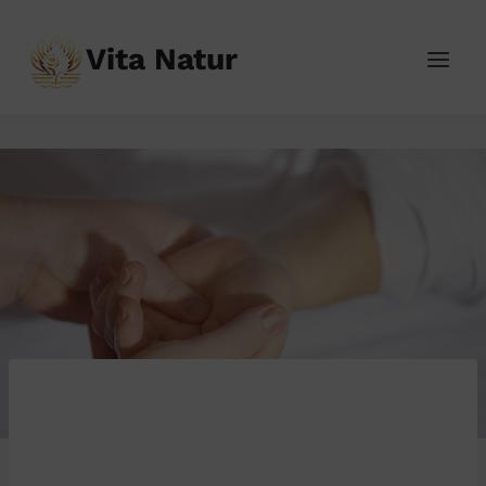
Přeskočit
na
Vita Natur
obsah