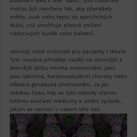
působení léku v těle. Navíc, tyto materiály
mohou být navrženy tak, aby přenášely
světlo, zvuk nebo teplo do specifických
tkání, což umožňuje přesné zničení
nádorových buněk nebo bakterií.
otevírají nové možnosti pro pacienty i lékaře.
Tyto inovace přinášejí naději na účinnější a
šetrnější léčbu mnoha onemocnění, jako
jsou rakovina, kardiovaskulární choroby nebo
některá genetická onemocnění. Je jen
otázkou času, kdy se tyto metody stanou
běžnou součástí medicíny a změní způsob,
jakým se nemocí v našem těle čelí.