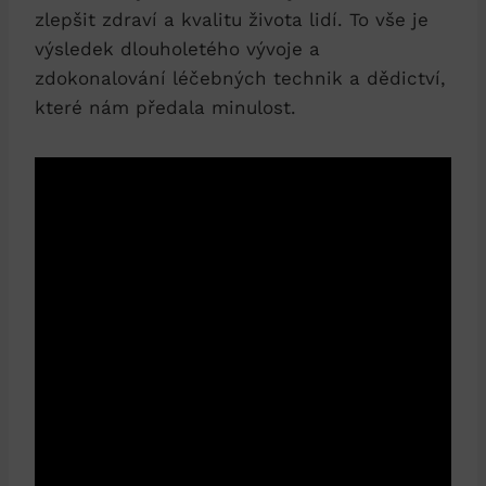
zlepšit zdraví a kvalitu života lidí. To vše je
výsledek dlouholetého vývoje a
zdokonalování léčebných technik a dědictví,
které nám předala minulost.