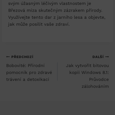
svým úžasným léčivým vlastnostem je
Březová míza skutečným zázrakem přírody.
Využívejte tento dar z jarního lesa a objevte,
jak může posílit vaše zdraví.
Navigace
PŘEDCHOZÍ
DALŠÍ
Bobovité: Přírodní
Jak vytvořit bitovou
pro
pomocník pro zdravé
kopii Windows 8.1:
příspěvek
trávení a detoxikaci
Průvodce
zálohováním