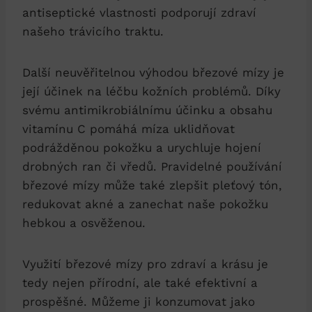
antiseptické vlastnosti podporují zdraví
našeho trávicího traktu.
Další neuvěřitelnou výhodou březové mízy je
její účinek na léčbu kožních problémů. Díky
svému antimikrobiálnímu účinku a obsahu
vitamínu C pomáhá míza uklidňovat
podrážděnou pokožku a urychluje hojení
drobných ran či vředů. Pravidelné používání
březové mízy může také zlepšit pleťový tón,
redukovat akné a zanechat naše pokožku
hebkou a osvěženou.
Využití březové mízy pro zdraví a krásu je
tedy nejen přírodní, ale také efektivní a
prospěšné. Můžeme ji konzumovat jako