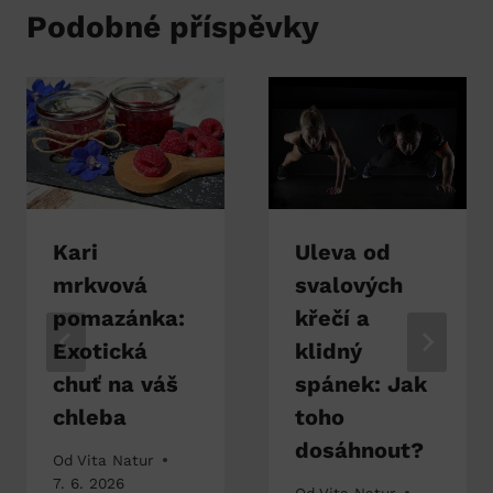
Podobné příspěvky
Kari
Uleva od
mrkvová
svalových
pomazánka:
křečí a
Exotická
klidný
chuť na váš
spánek: Jak
chleba
toho
dosáhnout?
Od
Vita Natur
7. 6. 2026
Od
Vita Natur