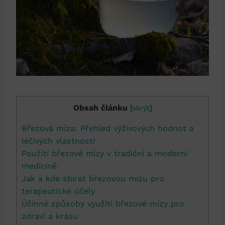
Obsah článku
[
skrýt
]
Březová míza: Přehled výživových hodnot a
léčivých vlastností
Použití březové mízy v tradiční a moderní
medicíně
Jak a kde sbírat březovou mízu pro
terapeutické účely
Účinné způsoby využití březové mízy pro
zdraví a krásu