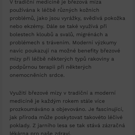
V tradiční medicíně je březová míza
používána k léčbě různých kožních
problémů, jako jsou vyrážky, svědivá pokožka
nebo ekzémy. Dále se také využívá při
bolestech kloubů a svalů, migrénách a
problémech s trávením. Moderní výzkumy
navíc poukazují na možné benefity březové
mízy při léčbě některých typů rakoviny a
podpůrnou terapii při některých
onemocněních srdce.
Využití březové mízy v tradiční a moderní
medicíně je každým rokem stále více
prozkoumáváno a objevováno. Je fascinující,
jak příroda může poskytovat takovéto léčivé
poklady. Z jarního lesa se tak stává zázračná
lékárna pro naše zdraví.