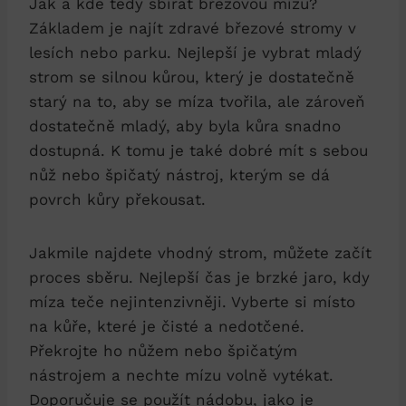
Jak a kde tedy sbírat březovou mízu?
Základem je najít zdravé březové stromy v
lesích nebo parku. Nejlepší je vybrat mladý
strom se silnou kůrou, který je dostatečně
starý na to, aby se míza tvořila, ale zároveň
dostatečně mladý, aby byla kůra snadno
dostupná. K tomu je také dobré mít s sebou
nůž nebo špičatý nástroj, kterým se dá
povrch kůry překousat.
Jakmile najdete vhodný strom, můžete začít
proces sběru. Nejlepší čas je brzké jaro, kdy
míza teče nejintenzivněji. Vyberte si místo
na kůře, které je čisté a nedotčené.
Překrojte ho nůžem nebo špičatým
nástrojem a nechte mízu volně vytékat.
Doporučuje se použít nádobu, jako je