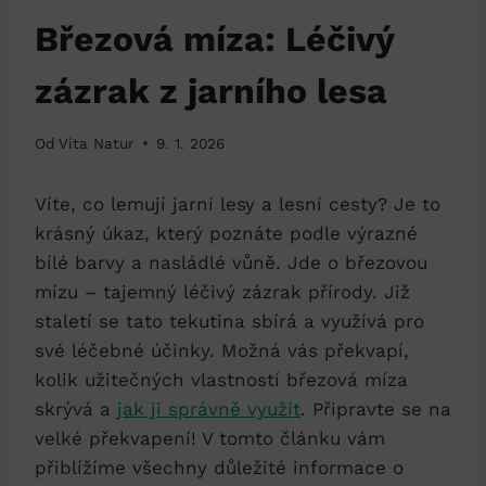
Březová míza: Léčivý
zázrak z jarního lesa
Od
Vita Natur
9. 1. 2026
Víte, co lemují jarní lesy a lesní cesty? Je to
krásný úkaz, který poznáte podle výrazné
bílé barvy a nasládlé vůně. Jde o březovou
mízu – tajemný léčivý zázrak přírody. Již
staletí se tato tekutina sbírá a využívá pro
své léčebné účinky. Možná vás překvapí,
kolik užitečných vlastností březová míza
skrývá a
jak ji správně využít
. Připravte se na
velké překvapení! V tomto článku vám
přiblížíme všechny důležité informace o