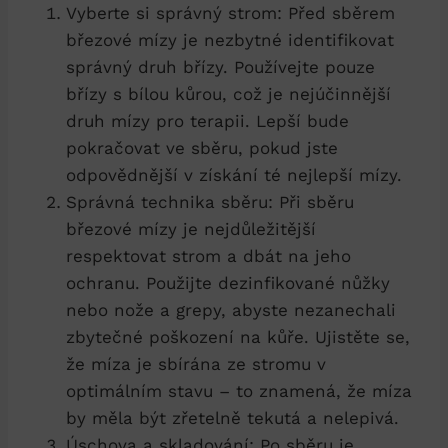
Vyberte si správný strom: Před sběrem
březové mízy je nezbytné identifikovat
správný druh břízy. Používejte pouze
břízy s bílou kůrou, což je nejúčinnější
druh mízy pro terapii. Lepší bude
pokračovat ve sběru, pokud jste
odpovědnější v získání té nejlepší mízy.
Správná technika sběru: Při sběru
březové mízy je nejdůležitější
respektovat strom a dbát na jeho
ochranu. Použijte dezinfikované nůžky
nebo nože a grepy, abyste nezanechali
zbytečné poškození na kůře. Ujistěte se,
že míza je sbírána ze stromu v
optimálním stavu – to znamená, že míza
by měla být zřetelně tekutá a nelepivá.
Úschova a skladování: Po sběru je