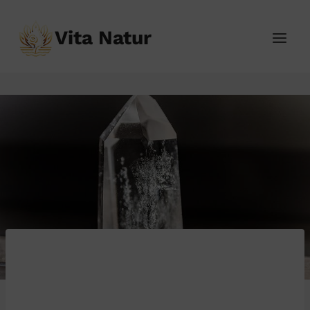
Přeskočit
na
Vita Natur
obsah