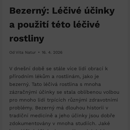
Bezerný: Léčivé účinky
a použití této léčivé
rostliny
Od
Vita Natur
16. 4. 2026
V dnešní ​době se stále více lidí ​obrací k
‍přírodním lékům a‍ rostlinám, jako je‍
bezerný.⁢ Tato léčivá ​rostlina s ⁣mnoha
zázračnými účinky se stala oblíbenou volbou
pro mnoho lidí trpících různými⁣ zdravotními⁤
problémy. Bezerný má dlouhou ​historii v
tradiční medicíně a jeho ​účinky jsou dobře ​
zdokumentovány v mnoha studiích. Jaké