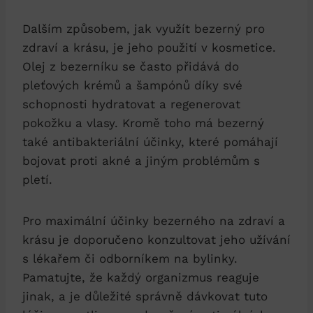
Dalším způsobem, jak využít bezerný pro
zdraví‌ a krásu, je​ jeho použití‌ v kosmetice.
Olej z bezerníku se často přidává ⁣do⁤
pleťových krémů‍ a šampónů‍ díky ⁣své
schopnosti hydratovat a regenerovat
pokožku a vlasy. ‌Kromě ⁣toho má bezerný⁣
také⁢ antibakteriální účinky, které pomáhají
bojovat proti akné‌ a jiným problémům s
pletí.
Pro maximální účinky bezerného na zdraví a
krásu ⁢je doporučeno konzultovat ⁢jeho užívání
s ⁣lékařem či⁤ odborníkem na​ bylinky.
Pamatujte, že ‍každý organizmus reaguje
‌jinak, a je ​důležité správně dávkovat tuto