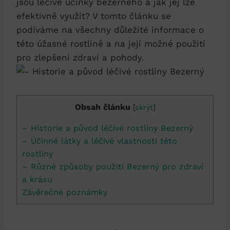
⁢jsou léčivé účinky bezerného a jak jej lze
efektivně využít? V ‌tomto článku‍ se
podíváme na všechny ‍důležité informace o
⁤této úžasné rostlině a⁤ na ​její možné použití
pro zlepšení zdraví a pohody.
Obsah článku
[
skrýt
]
– Historie a původ léčivé⁢ rostliny Bezerný
– Účinné ‍látky ⁣a léčivé vlastnosti této
rostliny
– ​Různé způsoby‌ použití Bezerný pro ​zdraví⁤
a ⁤krásu
Závěrečné poznámky