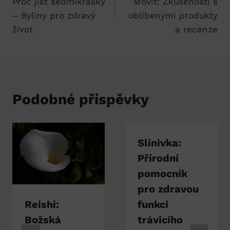
Proč jíst sedmikrásky
Movit: Zkušenosti s
pro
– Byliny pro zdravý
oblíbenými produkty
příspěvek
život
a recenze
Podobné příspěvky
Slinivka:
Přírodní
pomocník
pro zdravou
Reishi:
funkci
Božská
trávicího