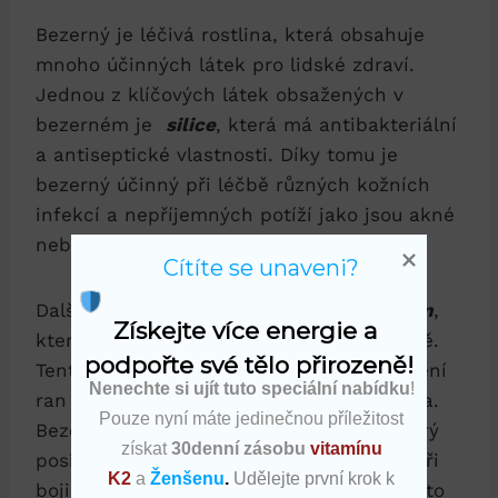
Bezerný je léčivá rostlina, která obsahuje
mnoho účinných látek pro lidské zdraví.
Jednou z klíčových látek obsažených v
bezerném ​je ‍
silice
, která má antibakteriální
a ⁤antiseptické vlastnosti.‍ Díky tomu je
bezerný účinný při‌ léčbě různých kožních
⁣infekcí⁢ a‍ nepříjemných potíží‍ jako‍ jsou⁢ akné⁤
nebo ekzémy.
Cítíte se unaveni?
Další důležitou látkou v bezerném‍ je
tanin
, ​
Získejte více energie a 
který ​působí protizánětlivě a antioxidačně.
podpořte své tělo přirozeně!
Tento​ pigment může také ‌pomoci při hojení
Nenechte si ujít tuto speciální nabídku
!
ran a odstraňování volných radikálů z těla. ​
Pouze nyní máte jedinečnou příležitost
Bezerný je také bohatý na
vitamín ⁤C
, který
získat
30denní zásobu
vitamínu
posiluje imunitní systém a pomáhá tělu při
K2
a
Ženšenu
.
Udělejte první krok k
boji proti nemocem. Díky ⁤kombinaci ⁢těchto