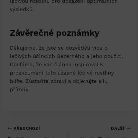
léčivou rostlinu pro dosažení‌ optimálních
výsledků.
Závěrečné poznámky
Děkujeme, ‌že jste se dozvěděli více o⁢
léčivých‍ účincích Bezerného ⁢a jeho použití.⁤
Doufáme, že ⁣vás článek inspiroval k​
prozkoumání této ⁣úžasné​ léčivé rostliny
blíže. Zůstaňte zdraví a objevujte sílu
přírody!
Navigace
PŘEDCHOZÍ
DALŠÍ