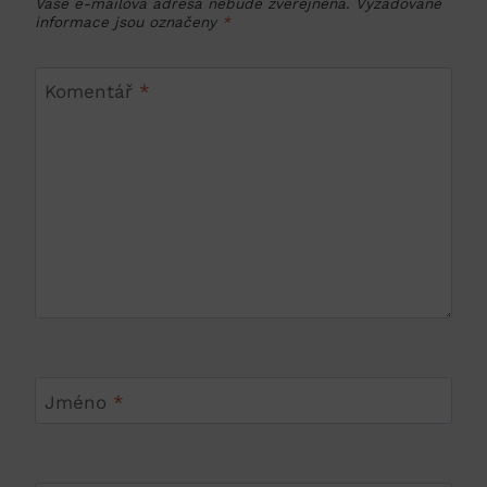
Vaše e-mailová adresa nebude zveřejněna.
Vyžadované
informace jsou označeny
*
Komentář
*
Jméno
*