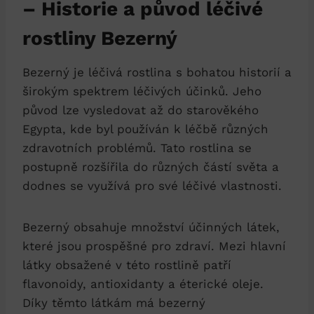
– Historie a původ léčivé⁢
rostliny Bezerný
Bezerný je léčivá rostlina s bohatou historií a
širokým spektrem léčivých účinků. Jeho⁤
původ lze vysledovat ‌až do starověkého ​
Egypta, kde⁤ byl používán‌ k⁣ léčbě různých
zdravotních problémů. Tato rostlina⁣ se⁤
postupně rozšířila do různých částí světa a
dodnes se využívá pro své léčivé vlastnosti.
Bezerný ​obsahuje ⁢množství účinných​ látek,
které jsou prospěšné pro zdraví. ⁣Mezi hlavní
látky obsažené v této rostlině patří
flavonoidy,‍ antioxidanty a éterické ‌oleje.
Díky těmto látkám má bezerný