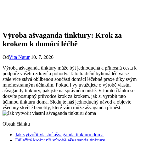
Výroba ašvaganda tinktury: Krok za
krokem k domácí léčbě
Od
Vita Natur
10. 7. 2026
Výroba ašvaganda tinktury může být jednoduchá a přínosná cesta k
podpoře vašeho zdraví a pohody. Tato tradiční bylinná léčiva se
stále více stává oblíbenou součástí domácí léčebné praxe díky svým
mnohostranným účinkům. Pokud i vy uvažujete o výrobě vlastní
ašvagandy tinktury, pak jste na správném místě. V tomto článku se
dozvíte postupný průvodce krok za krokem, jak si vyrobit tuto
účinnou tinkturu doma. Sledujte náš jednoduchý návod a objevte
všechny skvělé benefity, které vám může ašvaganda přinést.
Obsah článku
Jak vytvořit vlastní ašvaganda tinkturu doma
Důležité kroky při výrobě ašvaganda tinktury