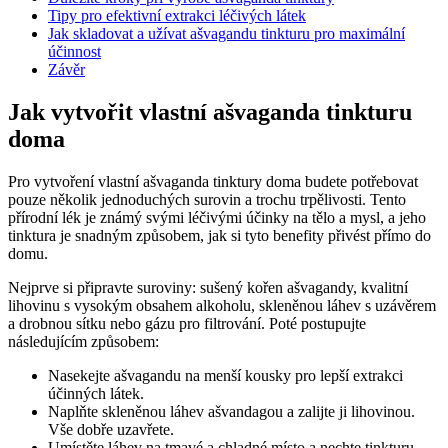
Tipy pro efektivní extrakci léčivých látek
Jak skladovat a užívat ašvagandu tinkturu pro maximální
účinnost
Závěr
Jak vytvořit vlastní ašvaganda tinkturu
doma
Pro vytvoření vlastní ašvaganda tinktury doma budete potřebovat
pouze několik jednoduchých surovin a trochu trpělivosti. Tento
přírodní lék je známý svými léčivými účinky na tělo a mysl, a jeho
tinktura je snadným způsobem, jak si tyto benefity přivést přímo do
domu.
Nejprve si připravte suroviny: sušený kořen ašvagandy, kvalitní
lihovinu s vysokým obsahem alkoholu, skleněnou láhev s uzávěrem
a drobnou sítku nebo gázu pro filtrování. Poté postupujte
následujícím způsobem:
Nasekejte ašvagandu na menší kousky pro lepší extrakci
účinných látek.
Naplňte skleněnou láhev ašvandagou a zalijte ji lihovinou.
Vše dobře uzavřete.
Umístěte láhev na tmavé a chladné místo a nechte tinkturu