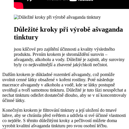
Důležité kroky při výrobě ašvaganda
tinktury
jsou klíčové pro zajištění účinnosti a kvality výsledného
produktu. Prvním krokem je shromáždění surovin –
ašvagandy, alkoholu a vody. Důležité je zajistit, aby suroviny
byly co nejkvalitnější a zbavené jakýchkoli nečistot.
Dalším krokem je důkladné rozemletí ašvagandy, což pomůže
uvolnit cenné látky obsažené v kořeni rostliny. Poté následuje
macerace ašvagandy v alkoholu a vodě, kde se látky postupně
uvolňují a tvoří samotnou tinkturu. Důležité je tuto fázi neuspěchat a
nechat tinkturu odležet dostatečně dlouho, aby se v ní koncentrovaly
účinné látky.
Konečným krokem je filtrování tinktury a její uložení do tmavé
lahve, aby se chránila před světlem a udržela si své účinné vlastnosti
co nejdéle. S těmito důležitými kroky a pečlivostí můžete doma
vyrobit kvalitní ašvaganda tinkturu pro svou osobní léčbu.