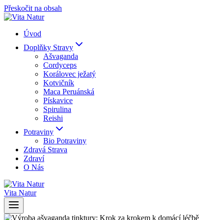
Přeskočit na obsah
Úvod
Doplňky Stravy
Ašvaganda
Cordyceps
Korálovec ježatý
Kotvičník
Maca Peruánská
Pískavice
Spirulina
Reishi
Potraviny
Bio Potraviny
Zdravá Strava
Zdraví
O Nás
Vita Natur