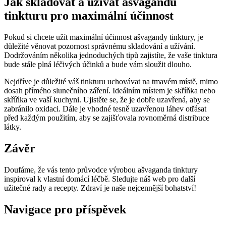
Jak skladovat a užívat ašvagandu
tinkturu pro maximální účinnost
Pokud si chcete užít maximální účinnost ašvagandy tinktury, je
důležité věnovat pozornost správnému skladování a užívání.
Dodržováním několika jednoduchých tipů zajistíte, že vaše tinktura
bude stále plná léčivých účinků a bude vám sloužit dlouho.
Nejdříve je důležité váš tinkturu uchovávat na tmavém místě, mimo
dosah přímého slunečního záření. Ideálním místem je skříňka nebo
skříňka ve vaší kuchyni. Ujistěte se, že je dobře uzavřená, aby se
zabránilo oxidaci. Dále je vhodné tesně uzavřenou láhev otřásat
před každým použitím, aby se zajišťovala rovnoměrná distribuce
látky.
Závěr
Doufáme, že vás tento průvodce výrobou ašvaganda tinktury
inspiroval k vlastní domácí léčbě. Sledujte náš web pro další
užitečné rady a recepty. Zdraví je naše nejcennější bohatství!
Navigace pro příspěvek