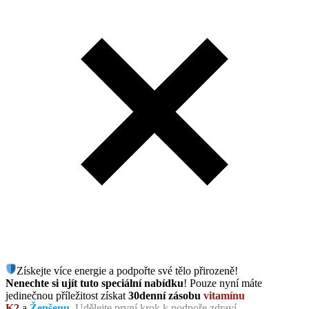
Získejte více energie a podpořte své tělo přirozeně!
Nenechte si ujít tuto speciální nabídku
! Pouze nyní máte
jedinečnou příležitost získat
30denní zásobu
vitamínu
K2
a
Ženšenu
.
Udělejte první krok k podpoře zdraví.