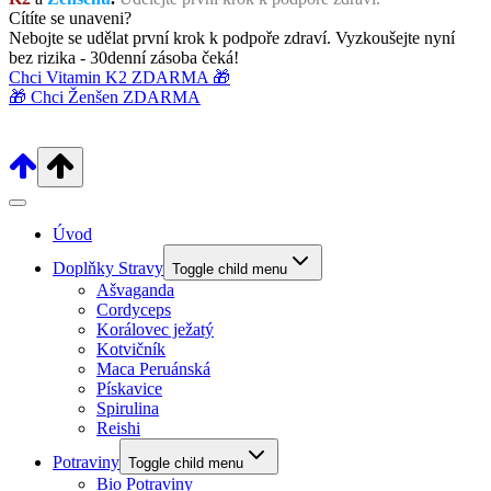
Cítíte se unaveni?
Nebojte se udělat první krok k podpoře zdraví. Vyzkoušejte nyní
bez rizika - 30denní zásoba čeká!
Chci Vitamin K2 ZDARMA 🎁
🎁 Chci Ženšen ZDARMA
Úvod
Doplňky Stravy
Toggle child menu
Ašvaganda
Cordyceps
Korálovec ježatý
Kotvičník
Maca Peruánská
Pískavice
Spirulina
Reishi
Potraviny
Toggle child menu
Bio Potraviny