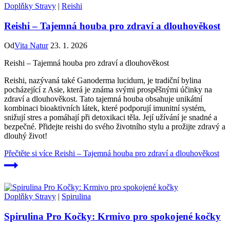
Doplňky Stravy
|
Reishi
Reishi – Tajemná houba pro zdraví a dlouhověkost
Od
Vita Natur
23. 1. 2026
Reishi – Tajemná houba pro zdraví a dlouhověkost
Reishi, nazývaná také Ganoderma lucidum, je tradiční bylina
pocházející z Asie, která je známa svými prospěšnými účinky na
zdraví a dlouhověkost. Tato tajemná houba obsahuje unikátní
kombinaci bioaktivních látek, které podporují imunitní systém,
snižují stres a pomáhají při detoxikaci těla. Její užívání je snadné a
bezpečné. Přidejte reishi do svého životního stylu a prožijte zdravý a
dlouhý život!
Přečtěte si více
Reishi – Tajemná houba pro zdraví a dlouhověkost
Doplňky Stravy
|
Spirulina
Spirulina Pro Kočky: Krmivo pro spokojené kočky