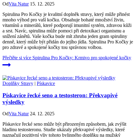
Od
Vita Natur
15. 12. 2025
Spirulina Pro Kočky je kvalitní doplněk stravy, který může přinést
mnoho výhod pro vaší kočku. Obsahuje bohaté množství živin,
vitamínů a minerálů, které podporují imunitní systém, zdravou kůži
a srst. Navíc, spirulina může pomoci při detoxikaci organismu a
snížení zánětů. Vaše kočka bude mít zhruba jeden gram spiruliny
denně, který může být přidán do jejího jídla. Spirulina Pro Kočky je
pro zdravé a spokojené kočky tou správnou volbou.
Přečtěte si více
Spirulina Pro Kočky: Krmivo pro spokojené kočky
Doplňky Stravy
|
Pískavice
Pískavice řecké seno a testosteron: Překvapivé
výsledky
Od
Vita Natur
24. 12. 2025
Pískavice řecké seno může být přirozeným způsobem, jak zvýšit
hladinu testosteronu. Studie ukázaly překvapivé výsledky, které
naznačují pozitivní vliv tohoto bylinného doplňku na mužský