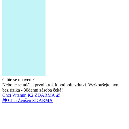
Cítíte se unaveni?
Nebojte se udělat první krok k podpoře zdraví. Vyzkoušejte nyní
bez rizika - 30denní zásoba čeká!
Chci Vitamin K2 ZDARMA 🎁
🎁 Chci Ženšen ZDARMA