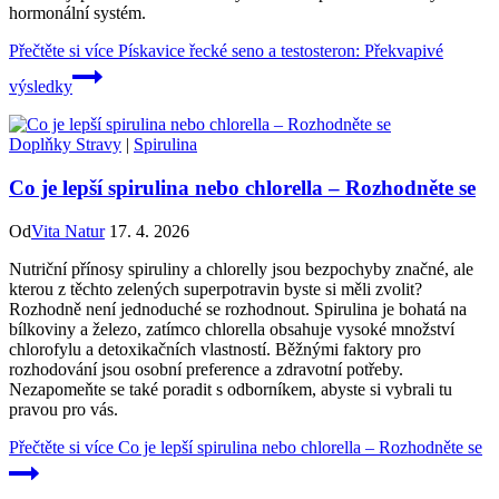
hormonální systém.
Přečtěte si více
Pískavice řecké seno a testosteron: Překvapivé
výsledky
Doplňky Stravy
|
Spirulina
Co je lepší spirulina nebo chlorella – Rozhodněte se
Od
Vita Natur
17. 4. 2026
Nutriční přínosy spiruliny a chlorelly jsou bezpochyby značné, ale
kterou z těchto zelených superpotravin byste si měli zvolit?
Rozhodně není jednoduché se rozhodnout. Spirulina je bohatá na
bílkoviny a železo, zatímco chlorella obsahuje vysoké množství
chlorofylu a detoxikačních vlastností. Běžnými faktory pro
rozhodování jsou osobní preference a zdravotní potřeby.
Nezapomeňte se také poradit s odborníkem, abyste si vybrali tu
pravou pro vás.
Přečtěte si více
Co je lepší spirulina nebo chlorella – Rozhodněte se