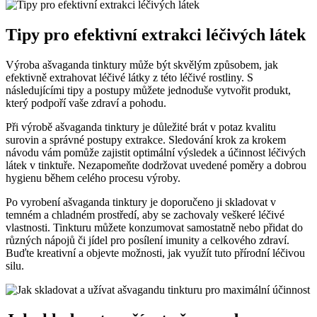
Tipy pro efektivní extrakci léčivých látek
Výroba ašvaganda tinktury může být skvělým způsobem, jak
efektivně extrahovat léčivé látky z této léčivé rostliny. S
následujícími tipy a postupy můžete jednoduše vytvořit produkt,
který podpoří vaše zdraví a pohodu.
Při výrobě ašvaganda tinktury je důležité brát v potaz kvalitu
surovin a správné postupy extrakce. Sledování krok za krokem
návodu vám pomůže zajistit optimální výsledek a účinnost léčivých
látek v tinktuře. Nezapomeňte dodržovat uvedené poměry a dobrou
hygienu během celého procesu výroby.
Po vyrobení ašvaganda tinktury je doporučeno ji skladovat v
temném a chladném prostředí, aby se zachovaly veškeré léčivé
vlastnosti. Tinkturu můžete konzumovat samostatně nebo přidat do
různých nápojů či jídel pro posílení imunity a celkového zdraví.
Buďte kreativní a objevte možnosti, jak využít tuto přírodní léčivou
silu.