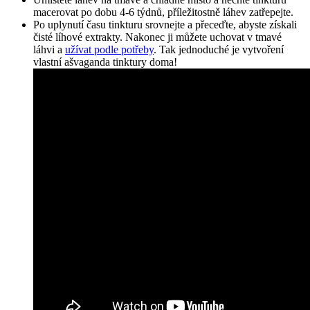
macerovat po dobu 4-6 týdnů, příležitostně láhev zatřepejte.
Po uplynutí času tinkturu srovnejte a přeceďte, abyste získali
čisté líhové extrakty. Nakonec ji můžete uchovat v tmavé
láhvi a
užívat podle potřeby
. Tak jednoduché je vytvoření
vlastní ašvaganda tinktury doma!