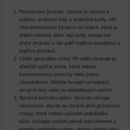
Rozpoznání jitrocele: Jitrocel je rostlina s
malými, oválnými listy a drobnými květy. Má
charakteristickou žilnatinu na listech, která je
dobře viditelná. Mezi nejčastěji rostoucími
druhy jitrocele u nás patří kopřiva dvoudomá a
kopřiva pichlavá.
Výběr správného místa: Při sběru jitrocele je
důležité vybírat místa, která nebyla
kontaminována pesticidy nebo jinými
chemikáliemi. Můžete ho najít na loukách,
okrajích lesů nebo na neobdělaných polích.
Správná technika sběru: Jitrocele sbírejte
rukavicemi, abyste se chránili před pichlavými
chlupy, které mohou způsobit podráždění
kůže. Uchopte rostlinu pevně nad kořenem a
pomalu vytáhněte nahoru, abyste vytrhli celou