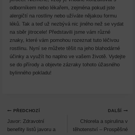
odborníkem nebo lékařem, zejména pokud jste
alergičtí na rostliny nebo užíváte nějakou formu
léků. Tak a teď už nezbývá nic jiného než se vydat
na sběr jitrocele! Představili jsme vám různé
znaky, které vám pomohou rozeznat tuto léčivou
rostlinu. Nyní se můžete těšit na jeho blahodárné
účinky a využít ho naplno ve vašem životě. Vydejte
se do přírody a objevte zázraky tohoto úžasného
bylinného pokladu!
Navigace
PŘEDCHOZÍ
DALŠÍ
Javor: Zdravotní
Chlorela a spirulina v
pro
benefity listů javoru a
těhotenství – Prospěšné