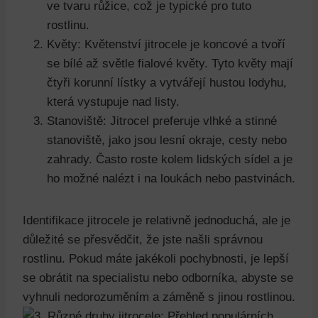
ve tvaru růžice, což je typické pro tuto
rostlinu.
Květy: Květenství jitrocele je koncové a tvoří
se bílé až světle fialové květy. Tyto květy mají
čtyři korunní lístky a vytvářejí hustou lodyhu,
která vystupuje nad listy.
Stanoviště: Jitrocel preferuje vlhké a stinné
stanoviště, jako jsou lesní okraje, cesty nebo
zahrady. Často roste kolem lidských sídel a je
ho možné nalézt i na loukách nebo pastvinách.
Identifikace jitrocele je relativně jednoduchá, ale je
důležité se přesvědčit, že jste našli správnou
rostlinu. Pokud máte jakékoli pochybnosti, je lepší
se obrátit na specialistu nebo odborníka, abyste se
vyhnuli nedorozuměním a záměně s jinou rostlinou.