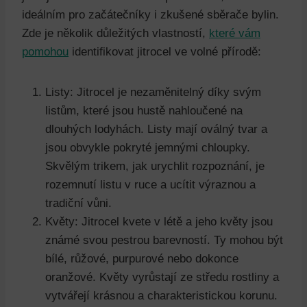
ideálním pro začátečníky i zkušené sběrače bylin.
Zde je několik důležitých vlastností,
které vám
pomohou
identifikovat jitrocel ve volné přírodě:
Listy: Jitrocel je nezaměnitelný díky svým
listům, které jsou hustě nahloučené na
dlouhých lodyhách. Listy mají oválný tvar a
jsou obvykle pokryté jemnými chloupky.
Skvělým trikem, jak urychlit rozpoznání, je
rozemnutí listu v ruce a ucítit výraznou a
tradiční vůni.
Květy: Jitrocel kvete v létě a jeho květy jsou
známé svou pestrou barevností. Ty mohou být
bílé, růžové, purpurové nebo dokonce
oranžové. Květy vyrůstají ze středu rostliny a
vytvářejí krásnou a charakteristickou korunu.