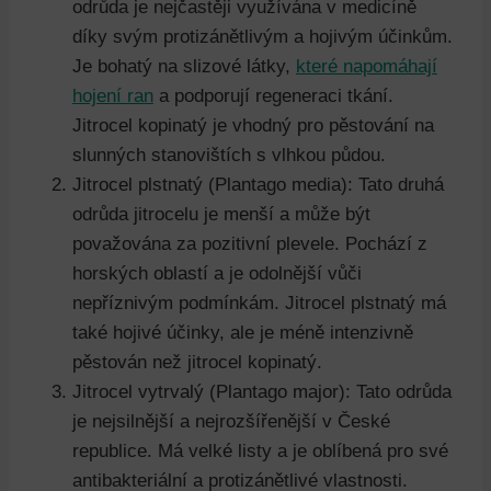
odrůda je nejčastěji využívána v medicíně
díky svým protizánětlivým a hojivým účinkům.
Je bohatý na slizové látky,
které napomáhají
hojení ran
a podporují regeneraci tkání.
Jitrocel kopinatý je vhodný pro pěstování na
slunných stanovištích s vlhkou půdou.
Jitrocel plstnatý (Plantago media): Tato druhá
odrůda jitrocelu je menší a může být
považována za pozitivní plevele. Pochází z
horských oblastí a je odolnější vůči
nepříznivým podmínkám. Jitrocel plstnatý má
také hojivé účinky, ale je méně intenzivně
pěstován než jitrocel kopinatý.
Jitrocel vytrvalý (Plantago major): Tato odrůda
je nejsilnější a nejrozšířenější v České
republice. Má velké listy a je oblíbená pro své
antibakteriální a protizánětlivé vlastnosti.