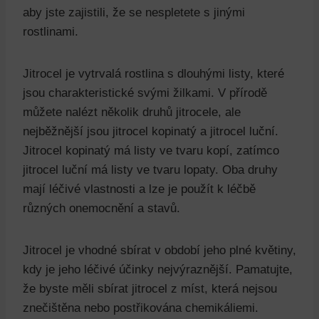
aby jste zajistili, že se nespletete s jinými
rostlinami.
Jitrocel je vytrvalá rostlina s dlouhými listy, které
jsou charakteristické svými žilkami. V přírodě
můžete nalézt několik druhů jitrocele, ale
nejběžnější jsou jitrocel kopinatý a jitrocel luční.
Jitrocel kopinatý má listy ve tvaru kopí, zatímco
jitrocel luční má listy ve tvaru lopaty. Oba druhy
mají léčivé vlastnosti a lze je použít k léčbě
různých onemocnění a stavů.
Jitrocel je vhodné sbírat v období jeho plné květiny,
kdy je jeho léčivé účinky nejvýraznější. Pamatujte,
že byste měli sbírat jitrocel z míst, která nejsou
znečištěna nebo postřikována chemikáliemi.