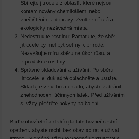
Sbírejte jitrocele z oblastí, které nejsou
kontaminovány chemikáliemi nebo
znečištěním z dopravy. Zvolte si čistá a
ekologicky nezávadná místa.
Nedestruujte rostlinu: Pamatujte, že sběr
jitrocele by měl být šetrný k přírodě.
Nezvyšujte míru sběru na úkor růstu a
reprodukce rostliny.
Správné skladování a užívání: Po sběru
jitrocele jej důkladně opláchněte a usušte.
Skladujte v suchu a chladu, abyste zabránili
znehodnocení účinných látek. Před užíváním
si vždy přečtěte pokyny na balení.
Buďte obezřetní a dodržujte tato bezpečnostní
opatření, abyste mohli bez obav sbírat a užívat
jitrocel. Nicméně, vždy je vhodné konzultovat s