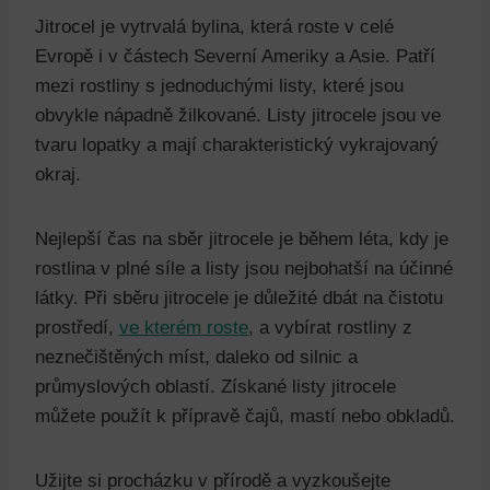
Jitrocel je vytrvalá bylina, která roste v celé
Evropě i v částech Severní Ameriky a Asie. Patří
mezi rostliny s jednoduchými listy, které jsou
obvykle nápadně žilkované. Listy jitrocele jsou ve
tvaru lopatky a mají charakteristický vykrajovaný
okraj.
Nejlepší čas na sběr jitrocele je během léta, kdy je
rostlina v plné síle a listy jsou nejbohatší na účinné
látky. Při sběru jitrocele je důležité dbát na čistotu
prostředí,
ve kterém roste
, a vybírat rostliny z
neznečištěných míst, daleko od silnic a
průmyslových oblastí. Získané listy jitrocele
můžete použít k přípravě čajů, mastí nebo obkladů.
Užijte si procházku v přírodě a vyzkoušejte