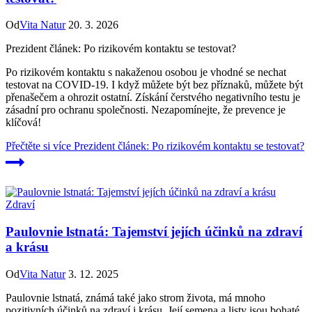
Od
Vita Natur
20. 3. 2026
Prezident článek: Po rizikovém kontaktu se testovat?
Po rizikovém kontaktu s nakaženou osobou je vhodné se nechat
testovat na COVID-19. I když můžete být bez příznaků, můžete být
přenašečem a ohrozit ostatní. Získání čerstvého negativního testu je
zásadní pro ochranu společnosti. Nezapomínejte, že prevence je
klíčová!
Přečtěte si více
Prezident článek: Po rizikovém kontaktu se testovat?
Zdraví
Paulovnie lstnatá: Tajemství jejích účinků na zdraví
a krásu
Od
Vita Natur
3. 12. 2025
Paulovnie lstnatá, známá také jako strom života, má mnoho
pozitivních účinků na zdraví i krásu. Její semena a listy jsou bohaté