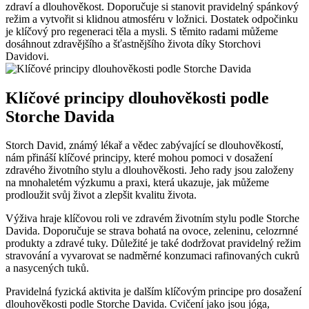
zdraví a dlouhověkost. Doporučuje si stanovit pravidelný spánkový
režim a vytvořit si klidnou atmosféru v ložnici. Dostatek odpočinku
je klíčový pro regeneraci těla a mysli. S těmito radami můžeme
dosáhnout zdravějšího a šťastnějšího života díky Storchovi
Davidovi.
Klíčové principy dlouhověkosti podle
Storche Davida
Storch David, známý lékař a vědec zabývající se dlouhověkostí,
nám přináší klíčové principy, které mohou pomoci v dosažení
zdravého životního stylu a dlouhověkosti. Jeho rady jsou založeny
na mnohaletém výzkumu a praxi, která ukazuje, jak můžeme
prodloužit svůj život a zlepšit kvalitu života.
Výživa hraje klíčovou roli ve zdravém životním stylu podle Storche
Davida. Doporučuje se strava bohatá na ovoce, zeleninu, celozrnné
produkty a zdravé tuky. Důležité je také dodržovat pravidelný režim
stravování a vyvarovat se nadměrné konzumaci rafinovaných cukrů
a nasycených tuků.
Pravidelná fyzická aktivita je dalším klíčovým principe pro dosažení
dlouhověkosti podle Storche Davida. Cvičení jako jsou jóga,