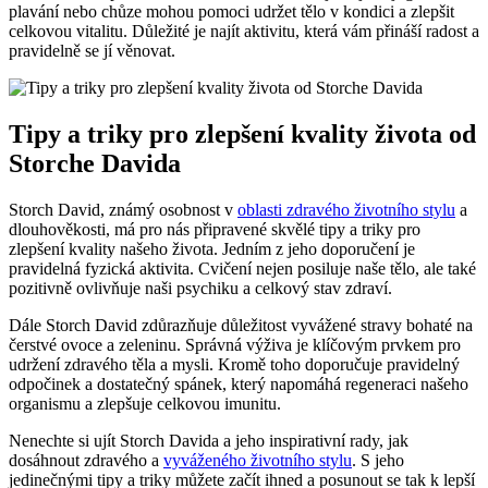
plavání nebo chůze mohou pomoci udržet tělo v kondici a zlepšit
celkovou vitalitu. Důležité je najít aktivitu, která vám přináší radost a
pravidelně se jí věnovat.
Tipy a triky pro zlepšení kvality života od
Storche Davida
Storch David, známý osobnost v
oblasti zdravého životního stylu
a
dlouhověkosti, má pro nás připravené skvělé tipy a triky pro
zlepšení kvality našeho života. Jedním z jeho doporučení je
pravidelná fyzická aktivita. Cvičení nejen posiluje naše tělo, ale také
pozitivně ovlivňuje naši psychiku a celkový stav zdraví.
Dále Storch David zdůrazňuje důležitost vyvážené stravy bohaté na
čerstvé ovoce a zeleninu. Správná výživa je klíčovým prvkem pro
udržení zdravého těla a mysli. Kromě toho doporučuje pravidelný
odpočinek a dostatečný spánek, který napomáhá regeneraci našeho
organismu a zlepšuje celkovou imunitu.
Nenechte si ujít Storch Davida a jeho inspirativní rady, jak
dosáhnout zdravého a
vyváženého životního stylu
. S jeho
jedinečnými tipy a triky můžete začít ihned a posunout se tak k lepší