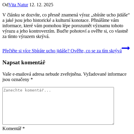
Od
Vita Natur
12. 12. 2025
V článku se dozvíte, co přesně znamená výraz „sbíráte ucho jidáše“
a jaké jsou jeho historické a kulturní konotace. Přinášíme vám
informace, které vám pomohou lépe porozumět významu tohoto
výrazu a jeho kontroverzím. Buďte pohotoví a ověřte si, co vlastně
za tímto výrazem skrývá.
Přečtěte si více
Sbíráte ucho jidáše? Ověřte, co se za tím skrývá
Napsat komentář
Vaše e-mailová adresa nebude zveřejněna.
Vyžadované informace
jsou označeny
*
Komentář
*