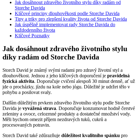
Jak dosáhnout zdravého životního stylu díky radám od
Storche Davida
Klíčové principy dlouhověkosti podle Storche Davida
Tipy a triky pro zlepšení kvality života od Storche Davida
Jak úspěšně implementovat rady Storche Davida do
každodenního života
Klíčové Poznatky
Jak dosáhnout zdravého životního stylu
díky radám od Storche Davida
Storch David je známý svými radami pro zdravý životní styl a
dlouhověkost. Jednou z jeho klíčových doporučení je
pravidelná
fyzická aktivita
. Doporučuje cvičení alespoň 30 minut denně, ať už
jde o procházky, jízdu na kole nebo jógu. Důležité je udržet tělo v
pohybu a posilovat svaly.
Dalším důležitým prvkem zdravého životního stylu podle Storche
Davida je
vyvážená strava
. Doporučuje konzumovat hodně čerstvé
zeleniny a ovoce, celozrnné produkty a dostatečné množství vody.
Měli bychom omezit příjem nezdravých tuků, cukrů a
procesovaných potravin.
Storch David také zdůrazňuje
důležitost kvalitního spánku
pro