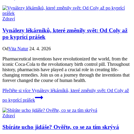
Zdraví
Vynálezy lékárníků, které změnily svět: Od Coly až
po kyprící prášek
Od
Vita Natur
24. 4. 2026
Pharmaceutical inventions have revolutionized the world, from the
iconic Coca-Cola to the revolutionary birth control pill. Throughout
history, pharmacists have played a crucial role in creating life-
changing remedies. Join us on a journey through the inventions that
forever changed the course of human health.
Přečtěte si více
Vynálezy lékárníků, které změnily svět: Od Coly až
po kyprící prášek
Zdraví
Sbíráte ucho jidáše? Ověřte, co se za tím skrývá