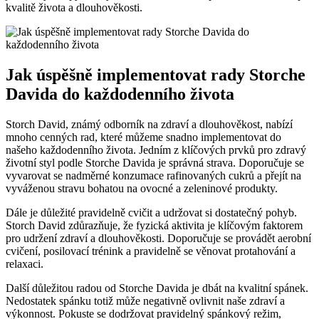
kvalitě života a dlouhověkosti.
Jak úspěšně implementovat rady Storche
Davida do každodenního života
Storch David, známý odborník na zdraví a dlouhověkost, nabízí
mnoho cenných rad, které můžeme snadno implementovat do
našeho každodenního života. Jedním z klíčových prvků pro zdravý
životní styl podle Storche Davida je správná strava. Doporučuje se
vyvarovat se nadměrné konzumace rafinovaných cukrů a přejít na
vyváženou stravu bohatou na ovocné a zeleninové produkty.
Dále je důležité pravidelně cvičit a udržovat si dostatečný pohyb.
Storch David zdůrazňuje, že fyzická aktivita je klíčovým faktorem
pro udržení zdraví a dlouhověkosti. Doporučuje se provádět aerobní
cvičení, posilovací trénink a pravidelně se věnovat protahování a
relaxaci.
Další důležitou radou od Storche Davida je dbát na kvalitní spánek.
Nedostatek spánku totiž může negativně ovlivnit naše zdraví a
výkonnost. Pokuste se dodržovat pravidelný spánkový režim,