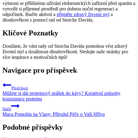
vyhnout se přílišnému užívání elektronických zařízení před spaním a
vytvořit si příjemné prostředí pro dobrou noční regeneraci a
odpočinek. Buďte aktivní a
přijměte zdravý životní styl
a
dlouhověkost s pomocí rad od Storche Davida.
Klíčové Poznatky
Doufáme, že vám rady od Storcha Davida pomohou vést zdravý
životní styl a dosáhnout dlouhověkosti. Sledujte naše stránky pro
více inspirace a motivačních tipů!
Navigace pro příspěvek
Předchozí
Můžete si dát proteinový prášek do kávy? Kreativní způsoby
konzumace proteinu
Další
Maca Pomohla na Vlasy: Přírodní Péče o Vaši Hřívu
Podobné příspěvky