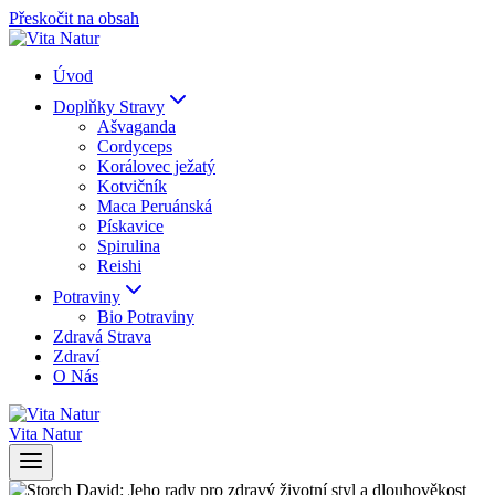
Přeskočit na obsah
Úvod
Doplňky Stravy
Ašvaganda
Cordyceps
Korálovec ježatý
Kotvičník
Maca Peruánská
Pískavice
Spirulina
Reishi
Potraviny
Bio Potraviny
Zdravá Strava
Zdraví
O Nás
Vita Natur