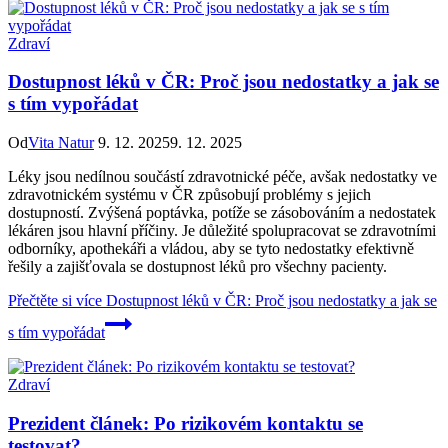
Zdraví
Dostupnost léků v ČR: Proč jsou nedostatky a jak se
s tím vypořádat
Od
Vita Natur
9. 12. 2025
9. 12. 2025
Léky jsou nedílnou součástí zdravotnické péče, avšak nedostatky ve
zdravotnickém systému v ČR způsobují problémy s jejich
dostupností. Zvýšená poptávka, potíže se zásobováním a nedostatek
lékáren jsou hlavní příčiny. Je důležité spolupracovat se zdravotními
odborníky, apothekáři a vládou, aby se tyto nedostatky efektivně
řešily a zajišťovala se dostupnost léků pro všechny pacienty.
Přečtěte si více
Dostupnost léků v ČR: Proč jsou nedostatky a jak se
s tím vypořádat
Zdraví
Prezident článek: Po rizikovém kontaktu se
testovat?