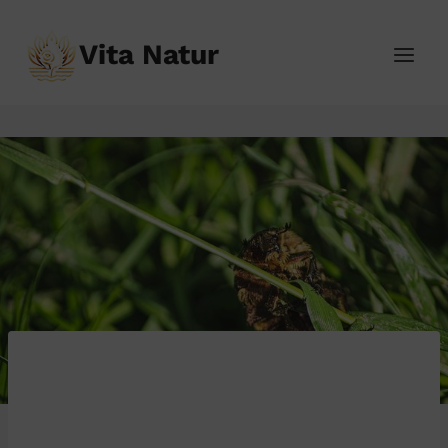
Přeskočit
na
Vita Natur
obsah