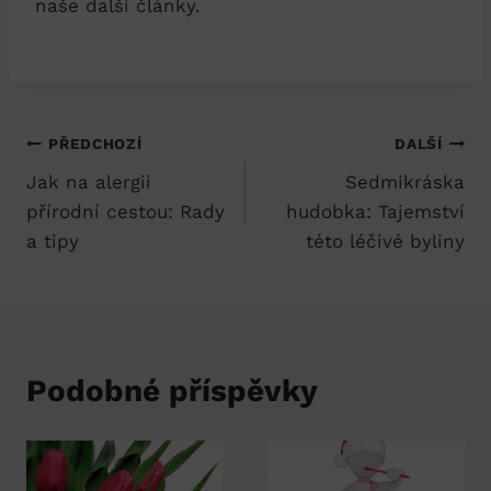
naše další články.
Navigace
PŘEDCHOZÍ
DALŠÍ
Jak na alergii
Sedmikráska
pro
přírodní cestou: Rady
hudobka: Tajemství
příspěvek
a tipy
této léčivé byliny
Podobné příspěvky