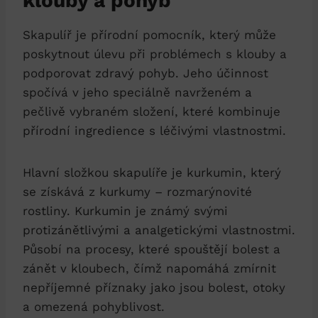
klouby a pohyb
Skapulíř je přírodní pomocník, který může
poskytnout úlevu při problémech s klouby a
podporovat zdravý pohyb. Jeho účinnost
spočívá v jeho speciálně navrženém a
pečlivě vybraném složení, které kombinuje
přírodní ingredience s léčivými vlastnostmi.
Hlavní složkou skapulíře je kurkumin, který
se získává z kurkumy – rozmarýnovité
rostliny. Kurkumin je známý svými
protizánětlivými a analgetickými vlastnostmi.
Působí na procesy, které spouštějí bolest a
zánět v kloubech, čímž napomáhá zmírnit
nepříjemné příznaky jako jsou bolest, otoky
a omezená pohyblivost.