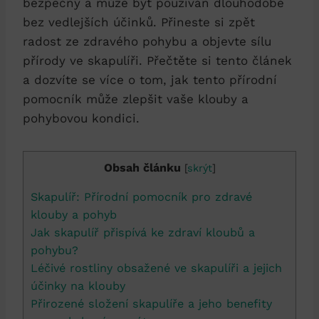
bezpečný a může být používán dlouhodobě
bez vedlejších účinků. Přineste si zpět
radost ze zdravého pohybu a objevte sílu
přírody ve skapulíři. Přečtěte si tento článek
a dozvíte se více o tom, jak tento přírodní
pomocník může zlepšit vaše klouby a
pohybovou kondici.
Obsah článku
[
skrýt
]
Skapulíř: Přírodní pomocník pro zdravé
klouby a pohyb
Jak skapulíř přispívá ke zdraví kloubů a
pohybu?
Léčivé rostliny obsažené ve skapulíři a jejich
účinky na klouby
Přirozené složení skapulíře a jeho benefity