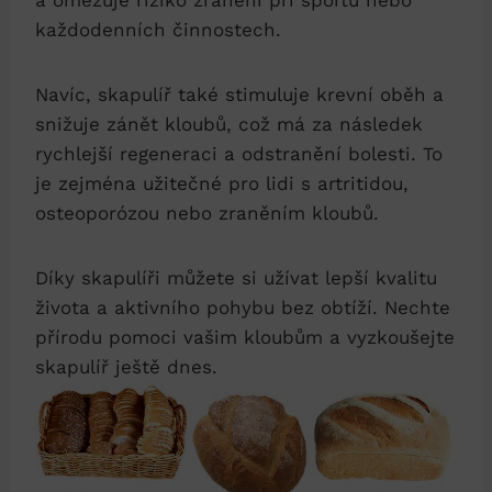
a omezuje riziko zranění při sportu nebo
každodenních činnostech.
Navíc, skapulíř také stimuluje krevní oběh a
snižuje zánět kloubů, což má za následek
rychlejší regeneraci a odstranění bolesti. To
je zejména užitečné pro lidi s artritidou,
osteoporózou nebo zraněním kloubů.
Díky skapulíři můžete si užívat lepší kvalitu
života a aktivního pohybu bez obtíží. Nechte
přírodu pomoci vašim kloubům a vyzkoušejte
skapulíř ještě dnes.