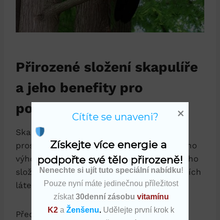
Přirozené složení skapulíře
a jeho benefity pro
pohybový aparát
Cítíte se unaveni?
Skapulíř je jedinečným a přírodním
Získejte více energie a 
prostředkem, který může nabídnout mnoho
podpořte své tělo přirozeně!
výhod pro zdraví pohybového aparátu. Jeho
Nenechte si ujít tuto speciální nabídku
!
složení je přirozené a využívá sílu přírodních
Pouze nyní máte jedinečnou příležitost
látek.
získat
30denní zásobu
vitamínu
K2
a
Ženšenu
.
Udělejte první krok k
Především je skapulíř bohatým zdrojem