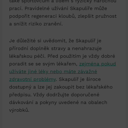
také sportovcům a lidem s fyzicky náročnou
prací. Pravidelné užívání Skapulíře může
podpořit regeneraci kloubů, zlepšit pružnost
a snížit riziko zranění.
Je důležité si uvědomit, že Skapulíř je
přírodní doplněk stravy a nenahrazuje
lékařskou péči. Před použitím je vždy dobré
poradit se se svým lékařem,
zejména pokud
užíváte jiné léky nebo máte závažné
zdravotní problémy
. Skapulíř je široce
dostupný a lze jej zakoupit bez lékařského
předpisu. Vždy dodržujte doporučené
dávkování a pokyny uvedené na obalech
výrobků.