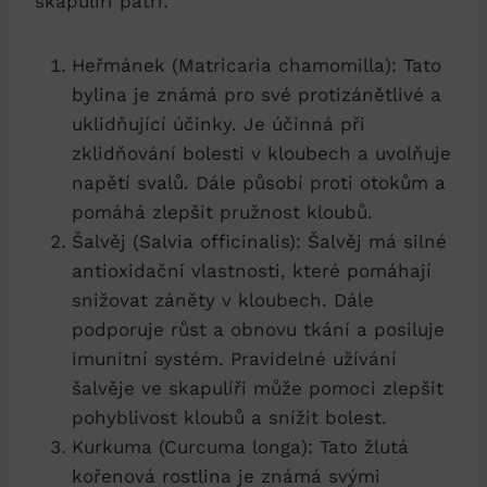
skapulíři patří:
Heřmánek (Matricaria chamomilla): Tato
bylina je známá pro své protizánětlivé a
uklidňující účinky. Je účinná při
zklidňování bolesti v kloubech a uvolňuje
napětí svalů. Dále působí proti otokům a
pomáhá zlepšit pružnost kloubů.
Šalvěj (Salvia officinalis): Šalvěj má silné
antioxidační vlastnosti, které pomáhají
snižovat záněty v kloubech. Dále
podporuje růst a obnovu tkání a posiluje
imunitní systém. Pravidelné užívání
šalvěje ve skapulíři může pomoci zlepšit
pohyblivost kloubů a snížit bolest.
Kurkuma (Curcuma longa): Tato žlutá
kořenová rostlina je známá svými