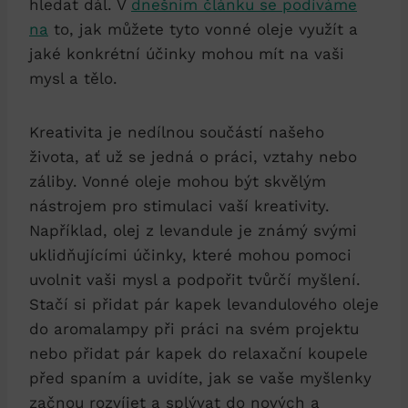
hledat dál. V
dnešním článku se podíváme
na
to, jak můžete tyto vonné oleje využít a
jaké konkrétní účinky mohou mít na vaši
mysl a tělo.
Kreativita je nedílnou součástí našeho
života, ať už se jedná o práci, vztahy nebo
záliby. Vonné oleje mohou být skvělým
nástrojem pro stimulaci vaší kreativity.
Například, olej z levandule je známý svými
uklidňujícími účinky, které mohou pomoci
uvolnit vaši mysl a podpořit tvůrčí myšlení.
Stačí si přidat pár kapek levandulového oleje
do aromalampy při práci na svém projektu
nebo přidat pár kapek do relaxační koupele
před spaním a uvidíte, jak se vaše myšlenky
začnou rozvíjet a splývat do nových a