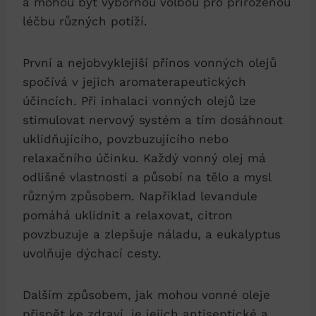
a mohou být výbornou volbou pro přirozenou
léčbu různých potíží.
První a nejobvyklejiší přínos vonných olejů
spočívá v jejich aromaterapeutických
účincích. Při inhalaci vonných olejů lze
stimulovat nervový systém a tím dosáhnout
uklidňujícího, povzbuzujícího nebo
relaxačního účinku. Každý vonný olej má
odlišné vlastnosti a působí na tělo a mysl
různým způsobem. Například levandule
pomáhá uklidnit a relaxovat, citron
povzbuzuje a zlepšuje náladu, a eukalyptus
uvolňuje dýchací cesty.
Dalším způsobem, jak mohou vonné oleje
přispět ke zdraví, je jejich antiseptické a