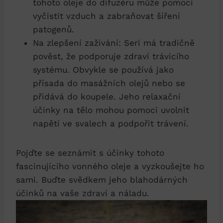
tohoto oleje do difuzéru může pomoci
vyčistit vzduch a zabraňovat šíření
patogenů.
Na zlepšení zažívání: Seri má tradičně
pověst, že podporuje zdraví trávicího
systému. Obvykle se používá jako
přísada do masážních olejů nebo se
přidává do koupele. Jeho relaxační
účinky na tělo mohou pomoci uvolnit
napětí ve svalech a podpořit trávení.
Pojďte se seznámit s účinky tohoto
fascinujícího vonného oleje a vyzkoušejte ho
sami. Buďte svědkem jeho blahodárných
účinků na vaše zdraví a náladu.