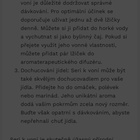
voní je důležité dodržovat správné
dávkování. Pro optimální účinek se
doporučuje užívat jednu až dvě lžičky
denně. Můžete si ji přidat do horké vody
a vychutnat si jako bylinný čaj. Pokud si
přejete využít jeho vonné vlastnosti,
můžete přidat pár lžiček do
aromaterapeutického difuzéru.
Dochucování jídel: Seri k voní může být
také skvělým dochucovadlem pro vaše
jídla. Přidejte ho do omáček, polévek
nebo marinád. Jeho unikátní aroma
dodá vašim pokrmům zcela nový rozměr.
Buďte však opatrní s dávkováním, abyste
nepřehnali chuť jídla.
Seri k voní je skutečně úžasný přírodní