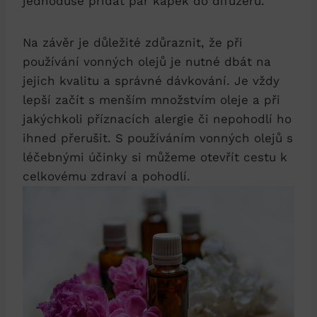
jednoduše přidat pár kapek do difuzéru.
Na závěr je důležité zdůraznit, že při
používání vonných olejů je nutné dbát na
jejich kvalitu a správné dávkování. Je vždy
lepší začít s menším množstvím oleje a při
jakýchkoli příznacích alergie či nepohodlí ho
ihned přerušit. S používáním vonných olejů s
léčebnými účinky si můžeme otevřít cestu k
celkovému zdraví a pohodlí.