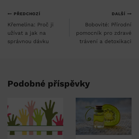
Navigace
PŘEDCHOZÍ
DALŠÍ
Křemelina: Proč ji
Bobovité: Přírodní
pro
užívat a jak na
pomocník pro zdravé
příspěvek
správnou dávku
trávení a detoxikaci
Podobné příspěvky