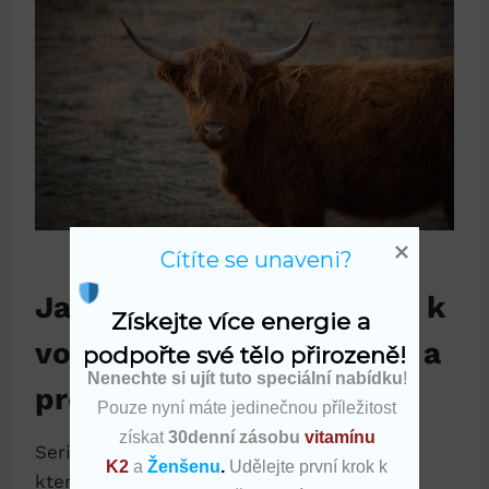
Cítíte se unaveni?
Jak správně používat seri k
Získejte více energie a 
voní na maximální účinek a
podpořte své tělo přirozeně!
Nenechte si ujít tuto speciální nabídku
!
prospěch?
Pouze nyní máte jedinečnou příležitost
získat
30denní zásobu
vitamínu
Seri k voní je tradiční bylinný přípravek,
K2
a
Ženšenu
.
Udělejte první krok k
který se využívá nejen pro svůj příjemný