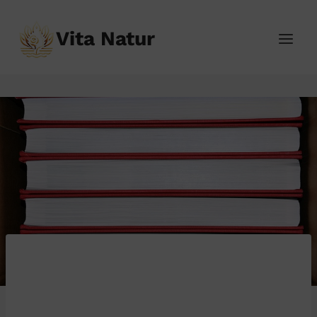
Přeskočit
na
Vita Natur
obsah