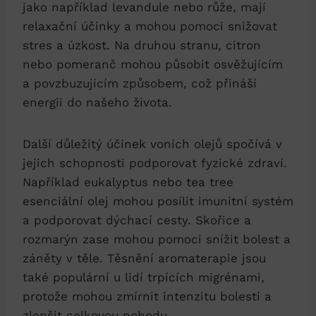
jako například levandule nebo růže, mají
relaxační účinky a mohou pomoci snižovat
stres a úzkost. Na druhou stranu, citron
nebo pomeranč mohou působit osvěžujícím
a povzbuzujícím způsobem, což přináší
energii do našeho života.
Další důležitý účinek voních olejů spočívá v
jejich schopnosti podporovat fyzické zdraví.
Například eukalyptus nebo tea tree
esenciální olej mohou posílit imunitní systém
a podporovat dýchací cesty. Skořice a
rozmarýn zase mohou pomoci snížit bolest a
záněty v těle. Těsnění aromaterapie jsou
také populární u lidí trpících migrénami,
protože mohou zmírnit intenzitu bolesti a
zlepšit celkovou pohodu.