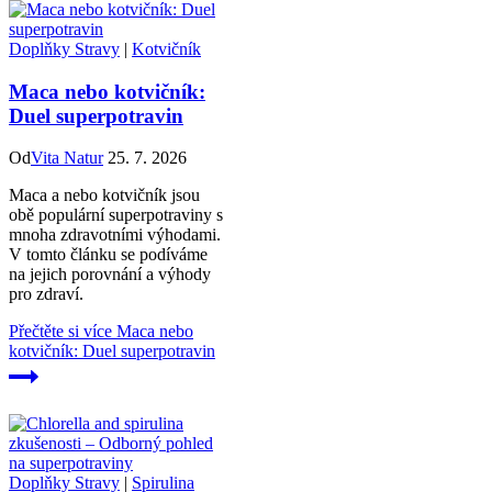
Doplňky Stravy
|
Kotvičník
Maca nebo kotvičník:
Duel superpotravin
Od
Vita Natur
25. 7. 2026
Maca a nebo kotvičník jsou
obě populární superpotraviny s
mnoha zdravotními výhodami.
V tomto článku se podíváme
na jejich porovnání a výhody
pro zdraví.
Přečtěte si více
Maca nebo
kotvičník: Duel superpotravin
Doplňky Stravy
|
Spirulina