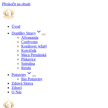
Přeskočit na obsah
Úvod
Doplňky Stravy
Ašvaganda
Cordyceps
Korálovec ježatý
Kotvičník
Maca Peruánská
Pískavice
Spirulina
Reishi
Potraviny
Bio Potraviny
Zdravá Strava
Zdraví
O Nás