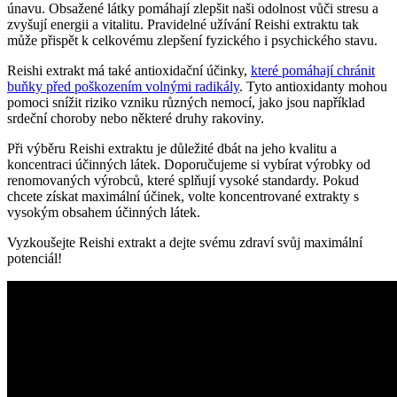
únavu. Obsažené látky pomáhají zlepšit naši odolnost vůči stresu a
zvyšují energii a vitalitu. Pravidelné užívání Reishi extraktu tak
může přispět k celkovému zlepšení fyzického i psychického stavu.
Reishi extrakt má také antioxidační účinky,
které pomáhají chránit
buňky před poškozením volnými radikály
. Tyto antioxidanty mohou
pomoci snížit riziko vzniku různých nemocí, jako jsou například
srdeční choroby nebo některé druhy rakoviny.
Při výběru Reishi extraktu je důležité dbát na jeho kvalitu a
koncentraci účinných látek. Doporučujeme si vybírat výrobky od
renomovaných výrobců, které splňují vysoké standardy. Pokud
chcete získat maximální účinek, volte koncentrované extrakty s
vysokým obsahem účinných látek.
Vyzkoušejte Reishi extrakt a dejte svému zdraví svůj maximální
potenciál!