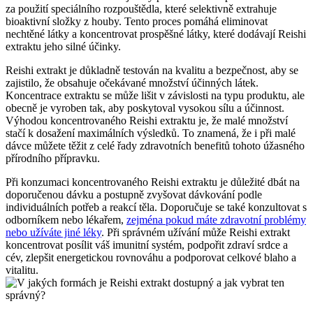
za použití speciálního rozpouštědla, které selektivně extrahuje
bioaktivní složky z houby. Tento proces pomáhá eliminovat
nechtěné látky a koncentrovat prospěšné látky, které dodávají Reishi
extraktu jeho silné účinky.
Reishi extrakt je důkladně testován na kvalitu a bezpečnost, aby se
zajistilo, že obsahuje očekávané množství účinných látek.
Koncentrace extraktu se může lišit v závislosti na typu produktu, ale
obecně je vyroben tak, aby poskytoval vysokou sílu a účinnost.
Výhodou koncentrovaného Reishi extraktu je, že malé množství
stačí k dosažení maximálních výsledků. To znamená, že i při malé
dávce můžete těžit z celé řady zdravotních benefitů tohoto úžasného
přírodního přípravku.
Při konzumaci koncentrovaného Reishi extraktu je důležité dbát na
doporučenou dávku a postupně zvyšovat dávkování podle
individuálních potřeb a reakcí těla. Doporučuje se také konzultovat s
odborníkem nebo lékařem,
zejména pokud máte zdravotní problémy
nebo užíváte jiné léky
. Při správném užívání může Reishi extrakt
koncentrovat posílit váš imunitní systém, podpořit zdraví srdce a
cév, zlepšit energetickou rovnováhu a podporovat celkové blaho a
vitalitu.