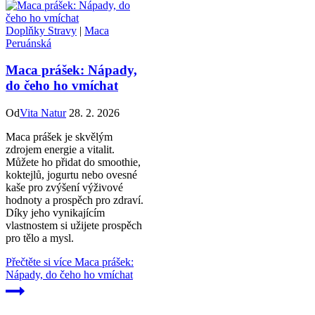
Doplňky Stravy
|
Maca
Peruánská
Maca prášek: Nápady,
do čeho ho vmíchat
Od
Vita Natur
28. 2. 2026
Maca prášek je skvělým
zdrojem energie a vitalit.
Můžete ho přidat do smoothie,
koktejlů, jogurtu nebo ovesné
kaše pro zvýšení výživové
hodnoty a prospěch pro zdraví.
Díky jeho vynikajícím
vlastnostem si užijete prospěch
pro tělo a mysl.
Přečtěte si více
Maca prášek:
Nápady, do čeho ho vmíchat