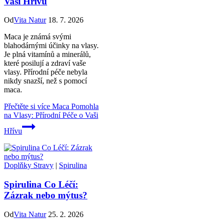
Vaši Hřívu
Od
Vita Natur
18. 7. 2026
Maca je známá svými
blahodárnými účinky na vlasy.
Je plná vitamínů a minerálů,
které posilují a zdraví vaše
vlasy. Přírodní péče nebyla
nikdy snazší, než s pomocí
maca.
Přečtěte si více
Maca Pomohla
na Vlasy: Přírodní Péče o Vaši
Hřívu
Doplňky Stravy
|
Spirulina
Spirulina Co Léčí:
Zázrak nebo mýtus?
Od
Vita Natur
25. 2. 2026