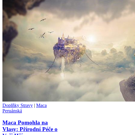
Doplňky Stravy
|
Maca
Peruánská
Maca Pomohla na
Vlasy: Přírodní Péče o