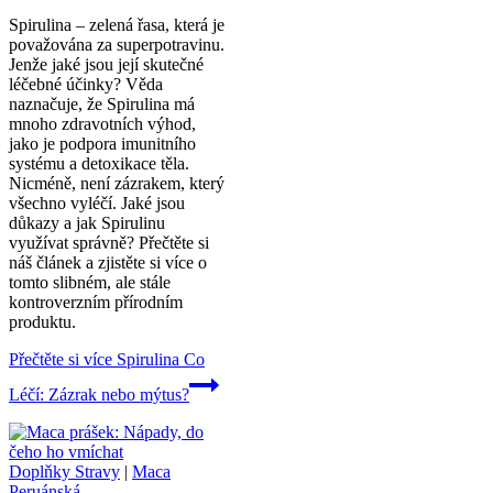
Spirulina – zelená řasa, která je
považována za superpotravinu.
Jenže jaké jsou její skutečné
léčebné účinky? Věda
naznačuje, že Spirulina má
mnoho zdravotních výhod,
jako je podpora imunitního
systému a detoxikace těla.
Nicméně, není zázrakem, který
všechno vyléčí. Jaké jsou
důkazy a jak Spirulinu
využívat správně? Přečtěte si
náš článek a zjistěte si více o
tomto slibném, ale stále
kontroverzním přírodním
produktu.
Přečtěte si více
Spirulina Co
Léčí: Zázrak nebo mýtus?
Doplňky Stravy
|
Maca
Peruánská