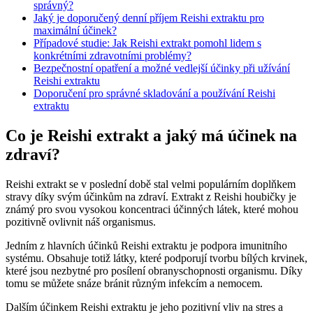
správný?
Jaký je doporučený denní příjem Reishi extraktu pro
maximální účinek?
Případové studie: Jak Reishi extrakt pomohl lidem s
konkrétními zdravotními problémy?
Bezpečnostní opatření a možné vedlejší účinky při užívání
Reishi extraktu
Doporučení pro správné skladování a používání Reishi
extraktu
Co je Reishi extrakt a jaký má účinek na
zdraví?
Reishi extrakt se v poslední době stal velmi populárním doplňkem
stravy díky svým účinkům na zdraví. Extrakt z Reishi houbičky je
známý pro svou vysokou koncentraci účinných látek, které mohou
pozitivně ovlivnit náš organismus.
Jedním z hlavních účinků Reishi extraktu je podpora imunitního
systému. Obsahuje totiž látky, které podporují tvorbu bílých krvinek,
které jsou nezbytné pro posílení obranyschopnosti organismu. Díky
tomu se můžete snáze bránit různým infekcím a nemocem.
Dalším účinkem Reishi extraktu je jeho pozitivní vliv na stres a