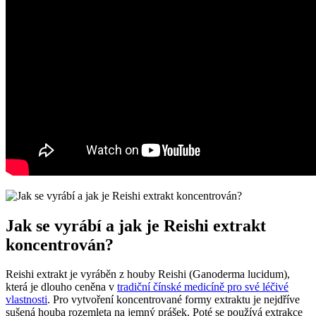
Jak se vyrábí a jak je Reishi extrakt
koncentrován?
Reishi extrakt je vyráběn z houby Reishi (Ganoderma lucidum),
která je dlouho ceněna v
tradiční čínské medicíně pro své léčivé
vlastnosti
. Pro vytvoření koncentrované formy extraktu je nejdříve
sušená houba rozemleta na jemný prášek. Poté se používá extrakce