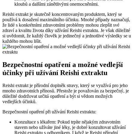
kloubů a dalšími zánětlivými onemocněními.
Reishi extrakt je skutečně koncentrovaným produktem, který se
používá k dosažení maximálního účinku. Mnohé případy naznačují,
že lidé s konkrétními zdravotními problémy mohou zlepšit své
zdraví a kvalitu života díky užívání Reishi extraktu. Je však důležité
si uvědomit, že každý člověk je jedinečný a jednotlivé výsledky se u
každého mohou lišit.
Bezpečnostní opatření a možné vedlejší
účinky při užívání Reishi extraktu
Reishi extrakt je přírodní doplněk stravy, který se využívá pro jeho
mnoho zdravotních přínosů. Přestože je považován za bezpečný, je
důležité dodržovat určitá opatření a být si vědom možných
vedlejších účinků.
Bezpečnostní opatření při užívání Reishi extraktu:
Konzultace s lékařem: Pokud trpíte nějakým zdravotním
stavem nebo užíváte jiné léky, je dobré konzultovat užívání
Reishi extraktu s odborníkem. I když je Reishi přírodní