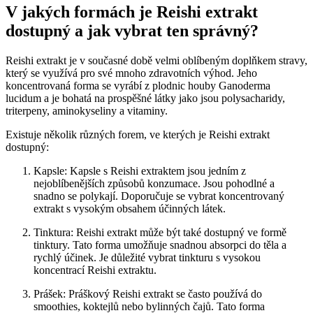
V jakých formách je Reishi extrakt
dostupný a jak vybrat ten správný?
Reishi extrakt je v současné době velmi oblíbeným doplňkem stravy,
který se využívá pro své mnoho zdravotních výhod. Jeho
koncentrovaná forma se vyrábí z plodnic houby Ganoderma
lucidum a je bohatá na prospěšné látky jako jsou polysacharidy,
triterpeny, aminokyseliny a vitaminy.
Existuje několik různých forem, ve kterých je Reishi extrakt
dostupný:
Kapsle: Kapsle s Reishi extraktem jsou jedním z
nejoblíbenějších způsobů konzumace. Jsou pohodlné a
snadno se polykají. Doporučuje se vybrat koncentrovaný
extrakt s vysokým obsahem účinných látek.
Tinktura: Reishi extrakt může být také dostupný ve formě
tinktury. Tato forma umožňuje snadnou absorpci do těla a
rychlý účinek. Je důležité vybrat tinkturu s vysokou
koncentrací Reishi extraktu.
Prášek: Práškový Reishi extrakt se často používá do
smoothies, koktejlů nebo bylinných čajů. Tato forma