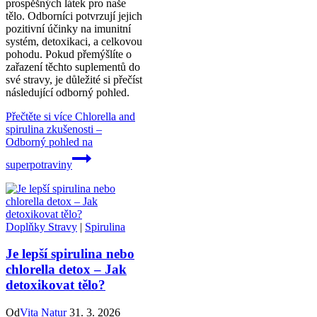
prospěšných látek pro naše
tělo. Odborníci potvrzují jejich
pozitivní účinky na imunitní
systém, detoxikaci, a celkovou
pohodu. Pokud přemýšlíte o
zařazení těchto suplementů do
své stravy, je důležité si přečíst
následující odborný pohled.
Přečtěte si více
Chlorella and
spirulina zkušenosti –
Odborný pohled na
superpotraviny
Doplňky Stravy
|
Spirulina
Je lepší spirulina nebo
chlorella detox – Jak
detoxikovat tělo?
Od
Vita Natur
31. 3. 2026