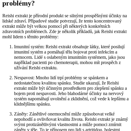
problémy?
Reishi extrakt je přírodní produkt se silnými prospěšnými účinky na
lidské zdraví. Případové studie potvrzují, že tento koncentrovaný
extrakt může být velkou pomocí při některých konkrétních
zdravotních problémech. Zde je několik příkladů, jak Reishi extrakt
mohl lidem s těmito problémy:
Imunitní systém: Reishi extrakt obsahuje látky, které posilují
imunitní systém a pomáhají tělu bojovat proti infekcím a
nemocem. Lidé s oslabeným imunitním systémem, jako jsou
například pacienti po chemoterapii, mohou mít prospěch z
užívání Reishi extraktu.
Nespavost: Mnoho lidí trpí problémy se spánkem a
nedostatečnou kvalitou spánku. Studie ukazují, že Reishi
extrakt může být účinným prostředkem pro zlepšení spánku a
bojem proti nespavosti. Jeho blahodárné účinky na nervový
systém napomáhají uvolnění a zklidnění, což vede k lepšímu a
klidnějšímu spánku.
Záněty: Zánětlivé onemocnění může způsobovat velké
nepohodlí a ovlivňovat kvalitu života. Reishi extrakt je známý
svými protizánětlivými vlastnostmi a může pomoci zmírnit
záněty v těle. To je přínosem pro lidi s artritidou, bolestmi