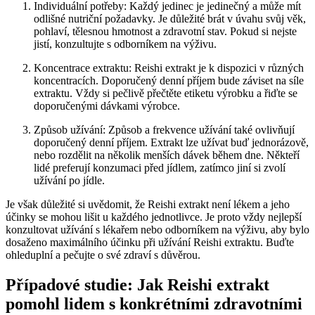
Individuální potřeby: Každý jedinec je jedinečný a může mít
odlišné nutriční požadavky. Je důležité brát v úvahu svůj věk,
pohlaví, tělesnou hmotnost a zdravotní stav. Pokud si nejste
jistí, konzultujte s odborníkem na výživu.
Koncentrace extraktu: Reishi extrakt je k dispozici v různých
koncentracích. Doporučený denní příjem bude záviset na síle
extraktu. Vždy si pečlivě přečtěte etiketu výrobku a řiďte se
doporučenými dávkami výrobce.
Způsob užívání: Způsob a frekvence užívání také ovlivňují
doporučený denní příjem. Extrakt lze užívat buď jednorázově,
nebo rozdělit na několik menších dávek během dne. Někteří
lidé preferují konzumaci před jídlem, zatímco jiní si zvolí
užívání po jídle.
Je však důležité si uvědomit, že Reishi extrakt není lékem a jeho
účinky se mohou lišit u každého jednotlivce. Je proto vždy nejlepší
konzultovat užívání s lékařem nebo odborníkem na výživu, aby bylo
dosaženo maximálního účinku při užívání Reishi extraktu. Buďte
ohleduplní a pečujte o své zdraví s důvěrou.
Případové studie: Jak Reishi extrakt
pomohl lidem s konkrétními zdravotními