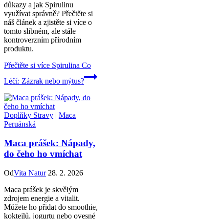
důkazy a jak Spirulinu
využívat správně? Přečtěte si
náš článek a zjistěte si více o
tomto slibném, ale stále
kontroverzním přírodním
produktu.
Přečtěte si více
Spirulina Co
Léčí: Zázrak nebo mýtus?
Doplňky Stravy
|
Maca
Peruánská
Maca prášek: Nápady,
do čeho ho vmíchat
Od
Vita Natur
28. 2. 2026
Maca prášek je skvělým
zdrojem energie a vitalit.
Můžete ho přidat do smoothie,
koktejlů, jogurtu nebo ovesné