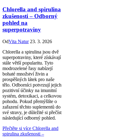
Chlorella and spirulina
zkušenosti – Odborný
pohled na
superpotraviny
Od
Vita Natur
23. 3. 2026
Chlorella a spirulina jsou dvě
superpotraviny, které získávají
stále větší popularitu. Tyto
modrozelené řasy nabízejí
bohaté množství živin a
prospěšných látek pro naše
tělo. Odborníci potvrzují jejich
pozitivní účinky na imunitní
systém, detoxikaci, a celkovou
pohodu. Pokud přemýšlíte o
zařazení těchto suplementů do
své stravy, je důležité si přečíst
následující odborný pohled.
Přečtěte si více
Chlorella and
spirulina zkušenosti –