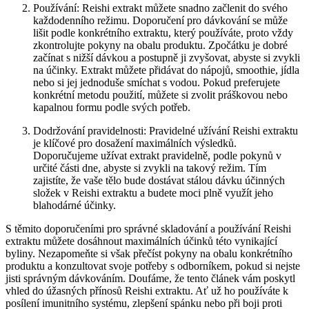
Používání: Reishi extrakt můžete snadno začlenit do svého
každodenního režimu. Doporučení pro dávkování se může
lišit podle konkrétního extraktu, který používáte, proto vždy
zkontrolujte pokyny na obalu produktu. Zpočátku je dobré
začínat s nižší dávkou a postupně ji zvyšovat, abyste si zvykli
na účinky. Extrakt můžete přidávat do nápojů, smoothie, jídla
nebo si jej jednoduše smíchat s vodou. Pokud preferujete
konkrétní metodu použití, můžete si zvolit práškovou nebo
kapalnou formu podle svých potřeb.
Dodržování pravidelnosti: Pravidelné užívání Reishi extraktu
je klíčové pro dosažení maximálních výsledků.
Doporučujeme užívat extrakt pravidelně, podle pokynů v
určité části dne, abyste si zvykli na takový režim. Tím
zajistíte, že vaše tělo bude dostávat stálou dávku účinných
složek v Reishi extraktu a budete moci plně využít jeho
blahodárné účinky.
S těmito doporučeními pro správné skladování a používání Reishi
extraktu můžete dosáhnout maximálních účinků této vynikající
byliny. Nezapomeňte si však přečíst pokyny na obalu konkrétního
produktu a konzultovat svoje potřeby s odborníkem, pokud si nejste
jisti správným dávkováním. Doufáme, že tento článek vám poskytl
vhled do úžasných přínosů Reishi extraktu. Ať už ho používáte k
posílení imunitního systému, zlepšení spánku nebo při boji proti