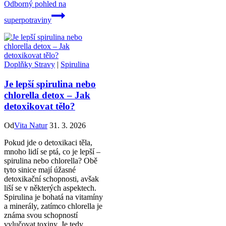
Odborný pohled na
superpotraviny
Doplňky Stravy
|
Spirulina
Je lepší spirulina nebo
chlorella detox – Jak
detoxikovat tělo?
Od
Vita Natur
31. 3. 2026
Pokud jde o detoxikaci těla,
mnoho lidí se ptá, co je lepší –
spirulina nebo chlorella? Obě
tyto sinice mají úžasné
detoxikační schopnosti, avšak
liší se v některých aspektech.
Spirulina je bohatá na vitamíny
a minerály, zatímco chlorella je
známa svou schopností
vylučovat toxiny. Je tedy