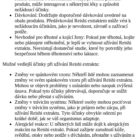
produkt, může interagovat s některými léky a způsobit
nežádoucí účinky.
Dávkování: Dodržujte doporučené dávkování uvedené na
obalu produktu. Předávkování Reishi extraktem může vést k
nežádoucím účinkům, jako je nevolnost, závratě a zažívací
potíže.
Nevhodné pro těhotné a kojící ženy: Pokud jste těhotná, kojíte
nebo plánujete otěhotnění, je lepší se vyhnout užívání Reishi
extraktu. Neexistují dostatečné studie, které by potvrdily jeho
bezpečnost během těhotenství nebo laktace.
Možné vedlejší účinky při užívání Reishi extraktu:
Změny ve spánkovém vzoru: Někteří lidé mohou zaznamenat
změny ve svém spánkovém vzoru při užívání Reishi extraktu.
Mohou se objevit problémy s usínáním nebo naopak zvýšená
únava. Pokud tyto účinky přetrvávají, doporučuje se snížit
dávku nebo přestat s užíváním.
Změny v trávicím systému: Některé osoby mohou pociťovat
změny v trávicím systému, jako je průjem nebo zácpa, při
užívání Reishi extraktu. Tyto účinky obvykle odezní po
krátké době, jak se váš organismus adaptuje.
Alergické reakce: U některých lidí může dojít k alergickým
reakcím na Reishi extrakt. Pokud zažijete zarudnutí kůže,
svědění, otoky nebo potíže s dýcháním, přestaňte s užíváním a