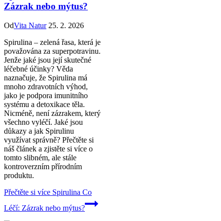
Zázrak nebo mýtus?
Od
Vita Natur
25. 2. 2026
Spirulina – zelená řasa, která je
považována za superpotravinu.
Jenže jaké jsou její skutečné
léčebné účinky? Věda
naznačuje, že Spirulina má
mnoho zdravotních výhod,
jako je podpora imunitního
systému a detoxikace těla.
Nicméně, není zázrakem, který
všechno vyléčí. Jaké jsou
důkazy a jak Spirulinu
využívat správně? Přečtěte si
náš článek a zjistěte si více o
tomto slibném, ale stále
kontroverzním přírodním
produktu.
Přečtěte si více
Spirulina Co
Léčí: Zázrak nebo mýtus?