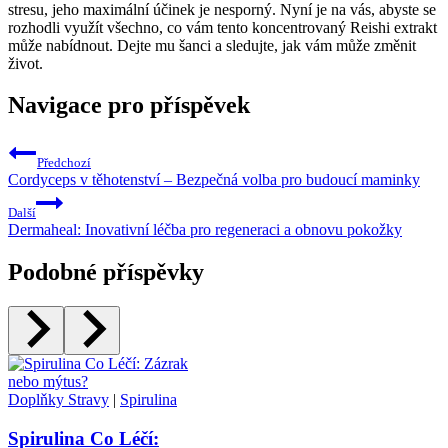
stresu, jeho maximální účinek je nesporný. Nyní je na vás, abyste se
rozhodli využít všechno, co vám tento koncentrovaný Reishi extrakt
může nabídnout. Dejte mu šanci a sledujte, jak vám může změnit
život.
Navigace pro příspěvek
Předchozí
Cordyceps v těhotenství – Bezpečná volba pro budoucí maminky
Další
Dermaheal: Inovativní léčba pro regeneraci a obnovu pokožky
Podobné příspěvky
Doplňky Stravy
|
Spirulina
Spirulina Co Léčí: