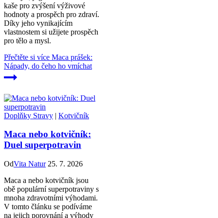
kaše pro zvýšení výživové
hodnoty a prospěch pro zdraví.
Díky jeho vynikajícím
vlastnostem si užijete prospěch
pro tělo a mysl.
Přečtěte si více
Maca prášek:
Nápady, do čeho ho vmíchat
Doplňky Stravy
|
Kotvičník
Maca nebo kotvičník:
Duel superpotravin
Od
Vita Natur
25. 7. 2026
Maca a nebo kotvičník jsou
obě populární superpotraviny s
mnoha zdravotními výhodami.
V tomto článku se podíváme
na jejich porovnání a výhody