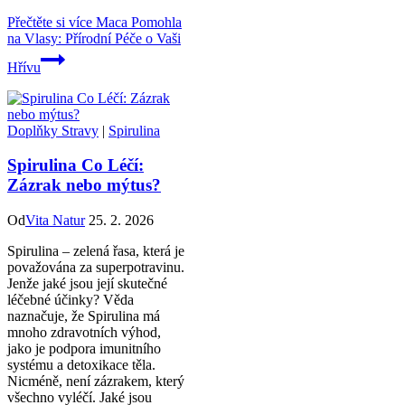
Přečtěte si více
Maca Pomohla
na Vlasy: Přírodní Péče o Vaši
Hřívu
Doplňky Stravy
|
Spirulina
Spirulina Co Léčí:
Zázrak nebo mýtus?
Od
Vita Natur
25. 2. 2026
Spirulina – zelená řasa, která je
považována za superpotravinu.
Jenže jaké jsou její skutečné
léčebné účinky? Věda
naznačuje, že Spirulina má
mnoho zdravotních výhod,
jako je podpora imunitního
systému a detoxikace těla.
Nicméně, není zázrakem, který
všechno vyléčí. Jaké jsou