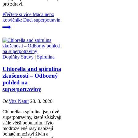
pro zdraví.
Přečtěte si více
Maca nebo
kotvičník: Duel superpotravin
Doplňky Stravy
|
Spirulina
Chlorella and spirulina
zkušenosti – Odborný
pohled na
superpotraviny
Od
Vita Natur
23. 3. 2026
Chlorella a spirulina jsou dvě
superpotraviny, které získávají
stále větší popularitu. Tyto
modrozelené řasy nabízejí
bohaté množství živin a