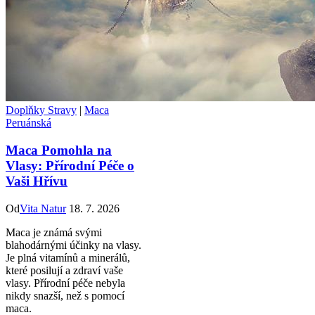
Doplňky Stravy
|
Maca
Peruánská
Maca Pomohla na
Vlasy: Přírodní Péče o
Vaši Hřívu
Od
Vita Natur
18. 7. 2026
Maca je známá svými
blahodárnými účinky na vlasy.
Je plná vitamínů a minerálů,
které posilují a zdraví vaše
vlasy. Přírodní péče nebyla
nikdy snazší, než s pomocí
maca.