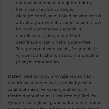
chuťové kombinace a najděte tak tu,
která vám nejvíce vyhovuje.
Hledejte certifikace: Pokud se vám zdraví
a kvalita potravin líbí, zaměřte se na raw
křupavou pohankovou granolu s
certifikacemi, jako je například
certifikace organic nebo gluten-free.
Toto potvrzení vám zajistí, že granola je
vyrobena z kvalitních surovin a podléhá
přísným standardům.
Máte-li rádi zdravou a vyváženou snídani,
raw křupavá pohanková granola by měla
zaujmout místo ve vašem jídelníčku. S
těmito doporučeními si můžete být jisti, že
vyberete tu nejlepší granolu, která vám dodá
energii na celý den. Přidejte si ji například k