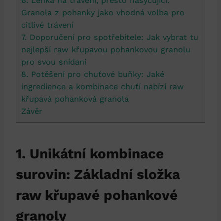
6. Lehká na trávení, přesto nasycující:
Granola z pohanky jako vhodná volba pro
citlivé trávení
7. Doporučení pro spotřebitele: Jak vybrat tu
nejlepší raw křupavou pohankovou granolu
pro svou snídani
8. Potěšení pro chuťové buňky: Jaké
ingredience a kombinace chuťí nabízí raw
křupavá pohanková granola
Závěr
1. Unikátní kombinace
surovin: Základní složka
raw křupavé pohankové
granoly