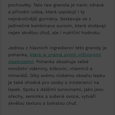
pochoutky. Tato raw granola je navíc zdravá
a přírodní volba, která uspokojí i ty
nejnáročnější gurmány. Sestavuje se z
jedinečné kombinace surovin, které dodávají
nejen skvělou chuť, ale i nutriční hodnotu.
Jednou z hlavních ingrediencí této granoly je
pohanka,
která je známá svými výživovými
vlastnostmi
. Pohanka obsahuje velké
množství vlákniny, bílkovin, vitamínů a
minerálů. Díky svému nízkému obsahu lepku
je také vhodná pro osoby s intolerancí na
lepek. Spolu s dalšími surovinami, jako jsou
ořechy, semínka a sušené ovoce, vytváří
skvělou texturu a bohatou chuť.