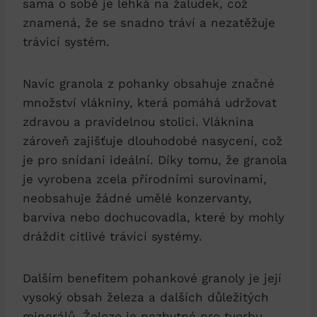
sama o sobě je lehká na žaludek, což
znamená, že se snadno tráví a nezatěžuje
trávicí systém.
Navíc granola z pohanky obsahuje značné
množství vlákniny, která pomáhá udržovat
zdravou a pravidelnou stolici. Vláknina
zároveň zajišťuje dlouhodobé nasycení, což
je pro snídani ideální. Díky tomu, že granola
je vyrobena zcela přírodními surovinami,
neobsahuje žádné umělé konzervanty,
barviva nebo dochucovadla, které by mohly
dráždit citlivé trávící systémy.
Dalším benefitem pohankové granoly je její
vysoký obsah železa a dalších důležitých
minerálů. Železo je nezbytné pro tvorbu