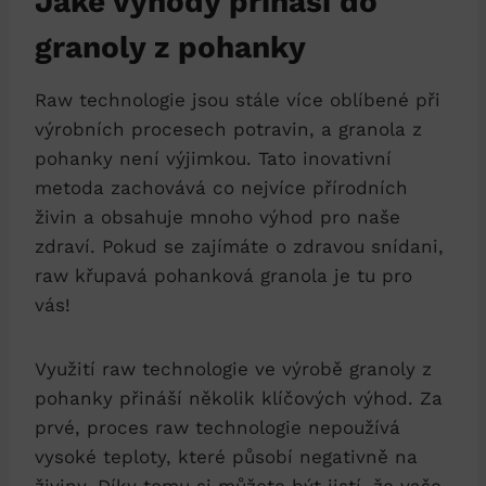
Jaké výhody přináší do
granoly z pohanky
Raw technologie jsou stále více oblíbené při
výrobních procesech potravin, a granola z
pohanky není výjimkou. Tato inovativní
metoda zachovává co nejvíce přírodních
živin a obsahuje mnoho výhod pro naše
zdraví. Pokud se zajímáte o zdravou snídani,
raw křupavá pohanková granola je tu pro
vás!
Využití raw technologie ve výrobě granoly z
pohanky přináší několik klíčových výhod. Za
prvé, proces raw technologie nepoužívá
vysoké teploty, které působí negativně na
živiny. Díky tomu si můžete být jistí, že vaše