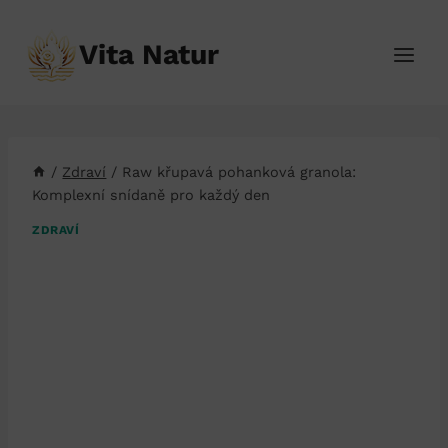
Přeskočit
na
Vita Natur
obsah
/
Zdraví
/
Raw křupavá pohanková granola:
Komplexní snídaně pro každý den
ZDRAVÍ