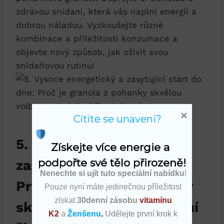
zdravou snídani, která vás naplní energií a
dobrou náladou. Vyzkoušejte různé
kombinace a příležitosti konzumace a
objevte nový způsob, jak oživit svou
snídaňovou rutinu!
Cítíte se unaveni?
5. Vysoce energetický a
Získejte více energie a 
podpořte své tělo přirozeně!
zasytující start do dne:
Nenechte si ujít tuto speciální nabídku
!
Proč je granola z pohanky
Pouze nyní máte jedinečnou příležitost
získat
30denní zásobu
vitamínu
skvělou volbou pro aktivní
K2
a
Ženšenu
.
Udělejte první krok k