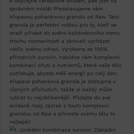
k obyčejné cereáliové snídani, pak jste na
správném místě! Představujeme vám
křupavou pohankovou granolu od Raw. Tato
granola je perfektní volbou pro ty, kteří se
snaží přivést do svého každodenního menu
trochu rozmanitosti a zároveň vycházet
vstříc svému zdraví. Vyrobena ze 100%
přírodních surovin, nabídne vám komplexní
kombinaci chutí a nutrientů, které vaše tělo
potřebuje, abyste měli energii po celý den.
Křupavá pohanková granola je dostupná v
různých příchutích, takže si každý může
vybrat tu nejoblíbenější. Přidejte do své
snídaně malý zázrak s touto komplexní
granolou od Raw a přineste svému tělu to
nejlepší!