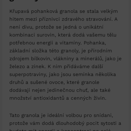
Křupavá pohanková granola se stala velkým
hitem mezi příznivci zdravého stravování. A
není divu, protože se jedná o unikátní
kombinaci surovin, která dodá vašemu tělu
potřebnou energii a vitamíny. Pohanka,
základní složka této granoly, je přírodním
zdrojem bílkovin, vlákniny a minerálů, jako je
železo a zinek. K nim přidáváme další
superpotraviny, jako jsou semínka několika
druhů a sušené ovoce, které granole
dodávají nejen jedinečnou chuť, ale také
množství antioxidantů a cenných živin.
Tato granola je ideální volbou pro snídani,
protože vám dodá dlouhodobý pocit sytosti a
budete mít energii a koncentraci po celé