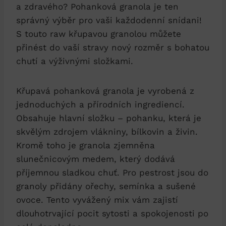
a zdravého? Pohanková granola je ten
správný výběr pro vaši každodenní snídani!
S touto raw křupavou granolou můžete
přinést do vaší stravy nový rozměr s bohatou
chutí a výživnými složkami.
Křupavá pohanková granola je vyrobená z
jednoduchých a přírodních ingrediencí.
Obsahuje hlavní složku – pohanku, která je
skvělým zdrojem vlákniny, bílkovin a živin.
Kromě toho je granola zjemněna
slunečnicovým medem, který dodává
příjemnou sladkou chuť. Pro pestrost jsou do
granoly přidány ořechy, semínka a sušené
ovoce. Tento vyvážený mix vám zajistí
dlouhotrvající pocit sytosti a spokojenosti po