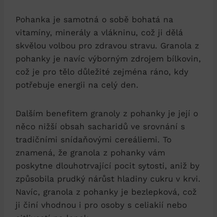
Pohanka je samotná o sobě bohatá na
vitamíny, minerály a vlákninu, což ji dělá
skvělou volbou pro zdravou stravu. Granola z
pohanky je navíc výborným zdrojem bílkovin,
což je pro tělo důležité zejména ráno, kdy
potřebuje energii na celý den.
Dalším benefitem granoly z pohanky je její o
něco nižší obsah sacharidů ve srovnání s
tradičními snídaňovými cereáliemi. To
znamená, že granola z pohanky vám
poskytne dlouhotrvající pocit sytosti, aniž by
způsobila prudký nárůst hladiny cukru v krvi.
Navíc, granola z pohanky je bezlepková, což
ji činí vhodnou i pro osoby s celiakií nebo