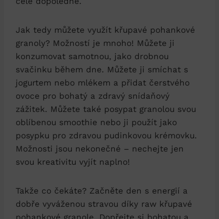
celé dopoledne.
Jak tedy můžete využít křupavé pohankové
granoly? Možností je mnoho! Můžete ji
konzumovat samotnou, jako drobnou
svačinku během dne. Můžete ji smíchat s
jogurtem nebo mlékem a přidat čerstvého
ovoce pro bohatý a zdravý snídaňový
zážitek. Můžete také posypat granolou svou
oblíbenou smoothie nebo ji použít jako
posypku pro zdravou pudinkovou krémovku.
Možnosti jsou nekonečné – nechejte jen
svou kreativitu vyjít naplno!
Takže co čekáte? Začněte den s energií a
dobře vyváženou stravou díky raw křupavé
pohankové granole. Dopřejte si bohatou a