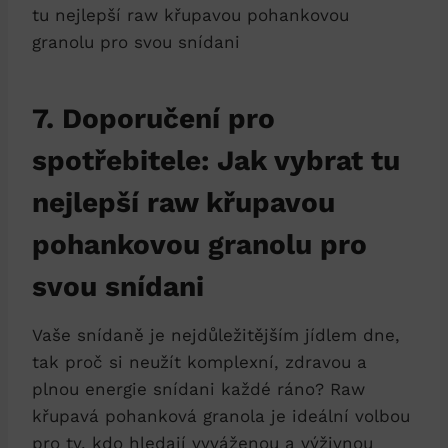
7. Doporučení pro
spotřebitele: Jak vybrat tu
nejlepší raw křupavou
pohankovou granolu pro
svou snídani
Vaše snídaně je nejdůležitějším jídlem dne,
tak proč si neužít komplexní, zdravou a
plnou energie snídani každé ráno? Raw
křupavá pohanková granola je ideální volbou
pro ty, kdo hledají vyváženou a výživnou