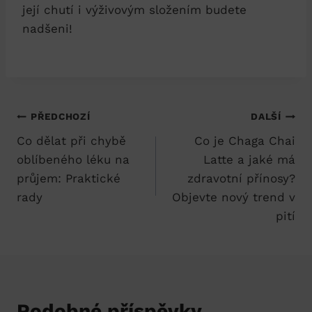
její chutí i výživovým složením budete
nadšeni!
Navigace
PŘEDCHOZÍ
DALŠÍ
Co dělat při chybě
Co je Chaga Chai
pro
oblíbeného léku na
Latte a jaké má
příspěvek
průjem: Praktické
zdravotní přínosy?
rady
Objevte nový trend v
pití
Podobné příspěvky