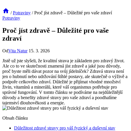
/
Potraviny
/
Proč jíst zdravě – Důležité pro vaše zdraví
Potraviny
Proč jíst zdravě – Důležité pro vaše
zdraví
Od
Vita Natur
15. 3. 2026
Jistě už jste slyšeli, že kvalitní strava je základem pro zdravý život.
Ale co to ve skutečnosti znamená jíst zdravě a jaké jsou důvody,
proč byste měli dávat pozor na svůj jídelníček? Zdravá strava není
jen o hubnutí nebo udržování štíhlé postavy, ale skutečně o výživě a
podpoře celkového zdraví. Důležité je přijímat vhodné množství
živin, vitamínů a minerálů, které váš organismus potřebuje pro
správné fungování. V tomto článku se podíváme na nejdůležitější
důvody a benefity zdravé stravy pro vaše zdraví a poodhalíme
tajemství dlouhověkosti a energie.
Obsah článku
Důležitost zdravé stravy pro váš fyzický a duševní stav