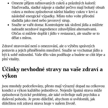
Omezte příjem rafinovaných cukrů a prázdných kalorií:
Slaďovadla, sladké nápoje a sladké pečivo mají bohatý obsah
cukru a mohou způsobovat nárůst hladiny cukru v krvi a
následně energické výpadky. Místo toho volte přírodní
sladidla jako med nebo javorový sirup.
Snažte se vařit doma: Kontrolujete tak složení jídla a můžete
nahradit nezdravé ingredience zdravějšími alternativami.
Občas si můžete dopřát i jídlo v restauraci, ale snažte se to
dělat s mírou.
Zdravé stravování není o omezování, ale o výběru správných
potravin a jejich přiměřeném množství. Snažte se vychutnat jídlo a
být k sobě milosrdní. Vaše tělo vám poděkuje a budete se cítit lépe a
plní vitality.
Účinky nevhodné stravy na vaše zdraví a
výkon
jsou mnohdy podceňovány, přesto mají výrazný dopad na celkovou
kondici a výkon každého jednotlivce. Nejenže špatná strava může
způsobovat fyzické problémy, ale také ovlivňuje naši psychiku a
duševní pohodu. Je proto důležité, abychom si uvědomili, jak
důležitou roli zdravá strava hraje v našem životě.