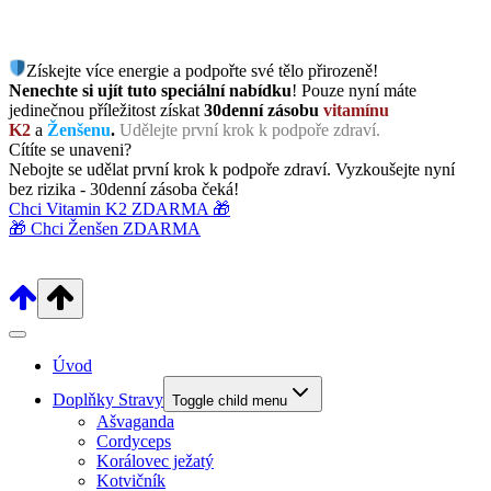
Získejte více energie a podpořte své tělo přirozeně!
Nenechte si ujít tuto speciální nabídku
! Pouze nyní máte
jedinečnou příležitost získat
30denní zásobu
vitamínu
K2
a
Ženšenu
.
Udělejte první krok k podpoře zdraví.
Cítíte se unaveni?
Nebojte se udělat první krok k podpoře zdraví. Vyzkoušejte nyní
bez rizika - 30denní zásoba čeká!
Chci Vitamin K2 ZDARMA 🎁
🎁 Chci Ženšen ZDARMA
Úvod
Doplňky Stravy
Toggle child menu
Ašvaganda
Cordyceps
Korálovec ježatý
Kotvičník