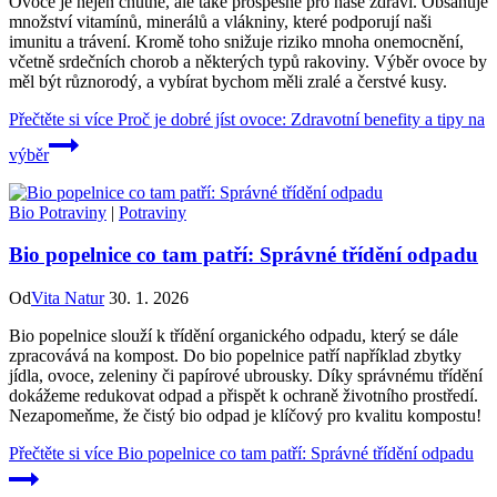
Ovoce je nejen chutné, ale také prospěšné pro naše zdraví. Obsahuje
množství vitamínů, minerálů a vlákniny, které podporují naši
imunitu a trávení. Kromě toho snižuje riziko mnoha onemocnění,
včetně srdečních chorob a některých typů rakoviny. Výběr ovoce by
měl být různorodý, a vybírat bychom měli zralé a čerstvé kusy.
Přečtěte si více
Proč je dobré jíst ovoce: Zdravotní benefity a tipy na
výběr
Bio Potraviny
|
Potraviny
Bio popelnice co tam patří: Správné třídění odpadu
Od
Vita Natur
30. 1. 2026
Bio popelnice slouží k třídění organického odpadu, který se dále
zpracovává na kompost. Do bio popelnice patří například zbytky
jídla, ovoce, zeleniny či papírové ubrousky. Díky správnému třídění
dokážeme redukovat odpad a přispět k ochraně životního prostředí.
Nezapomeňme, že čistý bio odpad je klíčový pro kvalitu kompostu!
Přečtěte si více
Bio popelnice co tam patří: Správné třídění odpadu