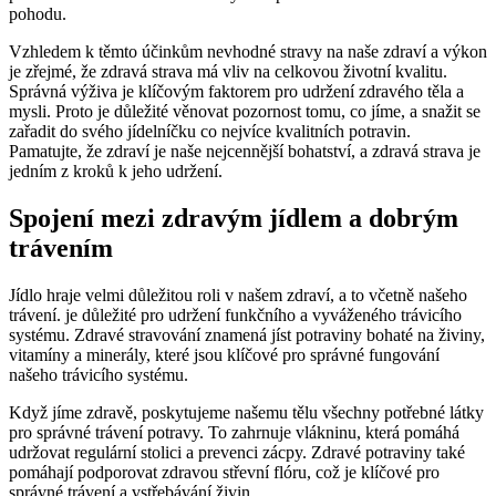
pohodu.
Vzhledem k těmto účinkům nevhodné stravy na naše zdraví a výkon
je zřejmé, že zdravá strava má vliv na celkovou životní kvalitu.
Správná výživa je klíčovým faktorem pro udržení zdravého těla a
mysli. Proto je důležité věnovat pozornost tomu, co jíme, a snažit se
zařadit do svého jídelníčku co nejvíce kvalitních potravin.
Pamatujte, že zdraví je naše nejcennější bohatství, a zdravá strava je
jedním z kroků k jeho udržení.
Spojení mezi zdravým jídlem a dobrým
trávením
Jídlo hraje velmi důležitou roli v našem zdraví, a to včetně našeho
trávení. je důležité pro udržení funkčního a vyváženého trávicího
systému. Zdravé stravování znamená jíst potraviny bohaté na živiny,
vitamíny a minerály, které jsou klíčové pro správné fungování
našeho trávicího systému.
Když jíme zdravě, poskytujeme našemu tělu všechny potřebné látky
pro správné trávení potravy. To zahrnuje vlákninu, která pomáhá
udržovat regulární stolici a prevenci zácpy. Zdravé potraviny také
pomáhají podporovat zdravou střevní flóru, což je klíčové pro
správné trávení a vstřebávání živin.