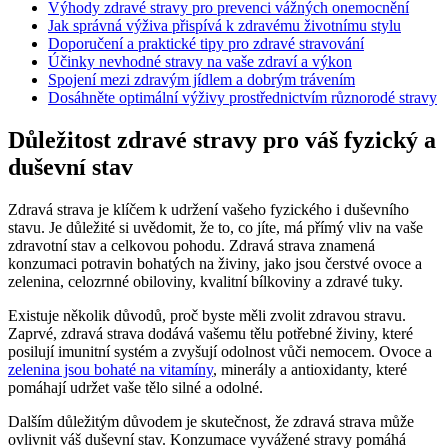
Výhody zdravé stravy pro prevenci vážných onemocnění
Jak správná výživa přispívá k zdravému životnímu stylu
Doporučení a praktické tipy pro zdravé stravování
Účinky nevhodné stravy na vaše zdraví a výkon
Spojení mezi zdravým jídlem a dobrým trávením
Dosáhněte optimální výživy prostřednictvím různorodé stravy
Důležitost zdravé stravy pro váš fyzický a
duševní stav
Zdravá strava je klíčem k udržení vašeho fyzického i duševního
stavu. Je důležité si uvědomit, že to, co jíte, má přímý vliv na vaše
zdravotní stav a celkovou pohodu. Zdravá strava znamená
konzumaci potravin bohatých na živiny, jako jsou čerstvé ovoce a
zelenina, celozrnné obiloviny, kvalitní bílkoviny a zdravé tuky.
Existuje několik důvodů, proč byste měli zvolit zdravou stravu.
Zaprvé, zdravá strava dodává vašemu tělu potřebné živiny, které
posilují imunitní systém a zvyšují odolnost vůči nemocem. Ovoce a
zelenina jsou bohaté na vitamíny
, minerály a antioxidanty, které
pomáhají udržet vaše tělo silné a odolné.
Dalším důležitým důvodem je skutečnost, že zdravá strava může
ovlivnit váš duševní stav. Konzumace vyvážené stravy pomáhá