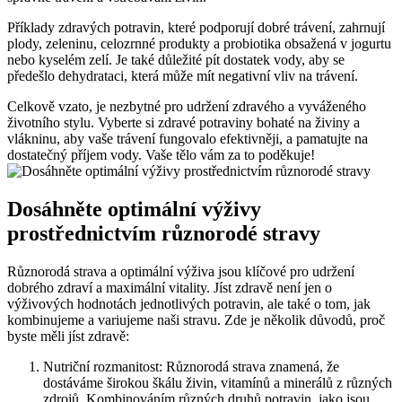
Příklady zdravých potravin, které podporují dobré trávení, zahrnují
plody, zeleninu, celozrnné produkty a probiotika obsažená v jogurtu
nebo kyselém zelí. Je také důležité pít dostatek vody, aby se
předešlo dehydrataci, která může mít negativní vliv na trávení.
Celkově vzato, je nezbytné pro udržení zdravého a vyváženého
životního stylu. Vyberte si zdravé potraviny bohaté na živiny a
vlákninu, aby vaše trávení fungovalo efektivněji, a pamatujte na
dostatečný příjem vody. Vaše tělo vám za to poděkuje!
Dosáhněte optimální výživy
prostřednictvím různorodé stravy
Různorodá strava a optimální výživa jsou klíčové pro udržení
dobrého zdraví a maximální vitality. Jíst zdravě není jen o
výživových hodnotách jednotlivých potravin, ale také o tom, jak
kombinujeme a variujeme naši stravu. Zde je několik důvodů, proč
byste měli jíst zdravě:
Nutriční rozmanitost: Různorodá strava znamená, že
dostáváme širokou škálu živin, vitamínů a minerálů z různých
zdrojů. Kombinováním různých druhů potravin, jako jsou