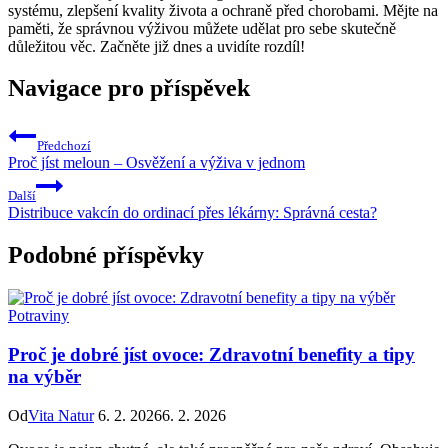
systému, zlepšení kvality života a ochraně před chorobami. Mějte na
paměti, že správnou výživou můžete udělat pro sebe skutečně
důležitou věc. Začněte již dnes a uvidíte rozdíl!
Navigace pro příspěvek
Předchozí
Proč jíst meloun – Osvěžení a výživa v jednom
Další
Distribuce vakcín do ordinací přes lékárny: Správná cesta?
Podobné příspěvky
Potraviny
Proč je dobré jíst ovoce: Zdravotní benefity a tipy
na výběr
Od
Vita Natur
6. 2. 2026
6. 2. 2026