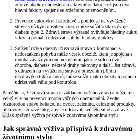
zdravé hladiny cholesterolu a krevního tlaku, což jsou dva
hlavní faktory spojené se srdečními onemocněními.
Prevence cukrovky: Jíst zdravě a podílet se na vyvážené
stravě s nízkým obsahem cukru může snížit riziko vývoje
diabetu typu 2. Zdravá strava výrazně ovlivňuje hladiny cukru
v krvi a pomáhá udržovat stabilní hladiny glukózy.
Snížení rizika obezity: Nezdravá strava v kombinaci s
nedostatkem pohybu může vést k obezitě, která je spojena s
mnoha závažnými onemocněními, jako je srdce-cévní
choroba, diabetes, některé druhy rakoviny a další. Jíst zdravě,
s důrazem na vyváženou stravu a omezením příjmu
nezdravých tuků a cukrů, může snížit riziko obezity a pomoci
udržet vaši váhu pod kontrolou.
Paměňte si, že zdravá strava je základem vašeho zdraví a může mít
velký vliv na prevenci mnoha vážných onemocnění. Zvolte
různorodou stravu bohatou na ovoce, zeleninu, celozrnné produkty,
bílkoviny a zdravé tuky, abyste udržovali své tělo silné a zdravé.
Jak správná výživa přispívá k zdravému
životnímu stylu