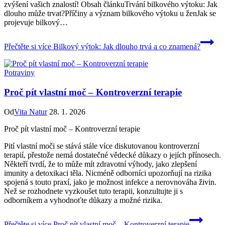
zvýšení vašich znalostí! Obsah článkuTrvání bilkového výtoku: Jak
dlouho může trvat?Příčiny⁢ a význam bilkového výtoku u ženJak se
projevuje bilkový…
Přečtěte si více
Bilkový výtok: Jak dlouho trvá a co znamená?
Potraviny
Proč pít vlastní moč – Kontroverzní terapie
Od
Vita Natur
28. 1. 2026
Proč pít vlastní moč – Kontroverzní terapie
Pití vlastní moči se stává stále více diskutovanou kontroverzní
terapií, přestože nemá dostatečné vědecké důkazy o jejích přínosech.
Někteří tvrdí, že to může mít zdravotní výhody, jako zlepšení
imunity a detoxikaci těla. Nicméně odborníci upozorňují na rizika
spojená s touto praxí, jako je možnost infekce a nerovnováha živin.
Než se rozhodnete vyzkoušet tuto terapii, konzultujte ji s
odborníkem a vyhodnoťte důkazy a možné rizika.
Přečtěte si více
Proč pít vlastní moč – Kontroverzní terapie