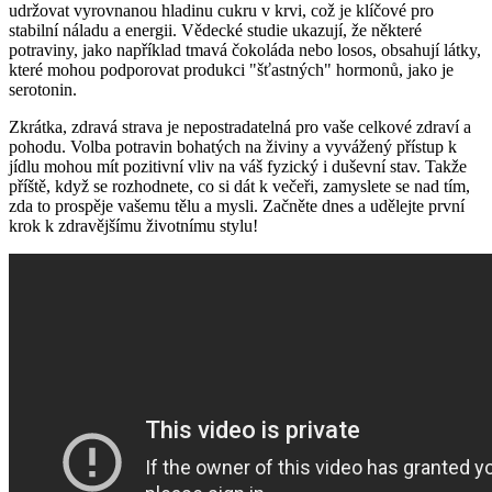
udržovat vyrovnanou hladinu cukru v krvi, což je klíčové pro
stabilní náladu a energii. Vědecké studie ukazují, že některé
potraviny, jako například tmavá čokoláda nebo losos, obsahují látky,
které mohou podporovat produkci "šťastných" hormonů, jako je
serotonin.
Zkrátka, zdravá strava je nepostradatelná pro vaše celkové zdraví a
pohodu. Volba potravin bohatých na živiny a vyvážený přístup k
jídlu mohou mít pozitivní vliv na váš fyzický i duševní stav. Takže
příště, když se rozhodnete, co si dát k večeři, zamyslete se nad tím,
zda to prospěje vašemu tělu a mysli. Začněte dnes a udělejte první
krok k zdravějšímu životnímu stylu!