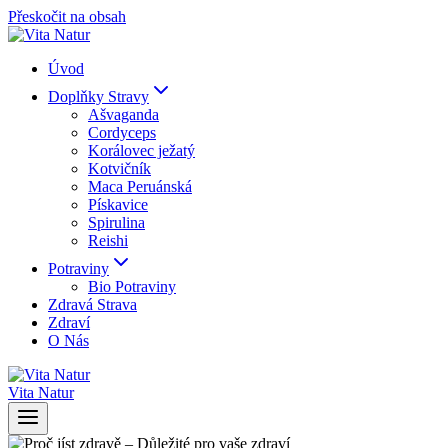
Přeskočit na obsah
Úvod
Doplňky Stravy
Ašvaganda
Cordyceps
Korálovec ježatý
Kotvičník
Maca Peruánská
Pískavice
Spirulina
Reishi
Potraviny
Bio Potraviny
Zdravá Strava
Zdraví
O Nás
Vita Natur