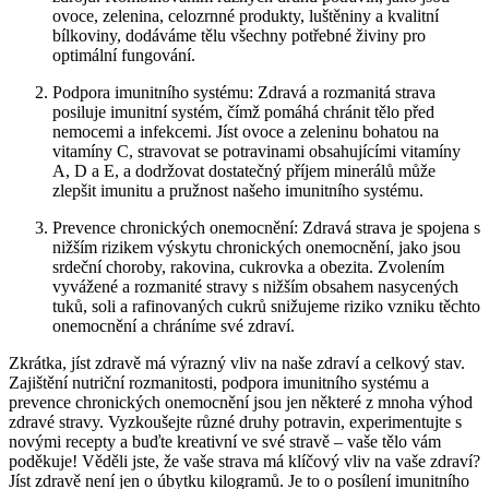
ovoce, zelenina, celozrnné produkty, luštěniny a kvalitní
bílkoviny, dodáváme tělu všechny potřebné živiny pro
optimální fungování.
Podpora imunitního systému: Zdravá a rozmanitá strava
posiluje imunitní systém, čímž pomáhá chránit tělo před
nemocemi a infekcemi. Jíst ovoce a zeleninu bohatou na
vitamíny C, stravovat se potravinami obsahujícími vitamíny
A, D a E, a dodržovat dostatečný příjem minerálů může
zlepšit imunitu a pružnost našeho imunitního systému.
Prevence chronických onemocnění: Zdravá strava je spojena s
nižším rizikem výskytu chronických onemocnění, jako jsou
srdeční choroby, rakovina, cukrovka a obezita. Zvolením
vyvážené a rozmanité stravy s nižším obsahem nasycených
tuků, soli a rafinovaných cukrů snižujeme riziko vzniku těchto
onemocnění a chráníme své zdraví.
Zkrátka, jíst zdravě má výrazný vliv na naše zdraví a celkový stav.
Zajištění nutriční rozmanitosti, podpora imunitního systému a
prevence chronických onemocnění jsou jen některé z mnoha výhod
zdravé stravy. Vyzkoušejte různé druhy potravin, experimentujte s
novými recepty a buďte kreativní ve své stravě – vaše tělo vám
poděkuje! Věděli jste, že vaše strava má klíčový vliv na vaše zdraví?
Jíst zdravě není jen o úbytku kilogramů. Je to o posílení imunitního