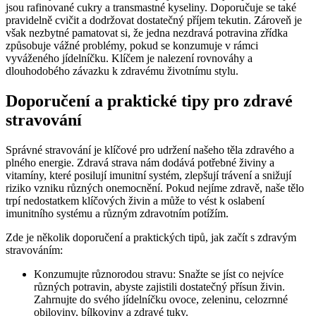
jsou rafinované cukry a transmastné kyseliny. Doporučuje se také
pravidelně cvičit a dodržovat dostatečný příjem tekutin. Zároveň je
však nezbytné pamatovat si, že jedna nezdravá potravina zřídka
způsobuje vážné problémy, pokud se konzumuje v rámci
vyváženého jídelníčku. Klíčem je nalezení rovnováhy a
dlouhodobého závazku k zdravému životnímu stylu.
Doporučení a praktické tipy pro zdravé
stravování
Správné stravování je klíčové pro udržení našeho těla zdravého a
plného energie. Zdravá strava nám dodává potřebné živiny a
vitamíny, které posilují imunitní systém, zlepšují trávení a snižují
riziko vzniku různých onemocnění. Pokud nejíme zdravě, naše tělo
trpí nedostatkem klíčových živin a může to vést k oslabení
imunitního systému a různým zdravotním potížím.
Zde je několik doporučení a praktických tipů, jak začít s zdravým
stravováním:
Konzumujte různorodou stravu: Snažte se jíst co nejvíce
různých potravin, abyste zajistili dostatečný přísun živin.
Zahrnujte do svého jídelníčku ovoce, zeleninu, celozrnné
obiloviny, bílkoviny a zdravé tuky.