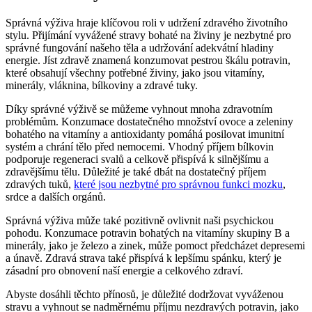
Správná výživa hraje klíčovou roli v udržení zdravého životního
stylu. Přijímání vyvážené stravy bohaté na živiny je nezbytné pro
správné fungování našeho těla a udržování adekvátní hladiny
energie. Jíst zdravě znamená konzumovat pestrou škálu potravin,
které obsahují všechny potřebné živiny, jako jsou vitamíny,
minerály, vláknina, bílkoviny a zdravé tuky.
Díky správné výživě se můžeme vyhnout mnoha zdravotním
problémům. Konzumace dostatečného množství ovoce a zeleniny
bohatého na vitamíny a antioxidanty pomáhá posilovat imunitní
systém a chrání tělo před nemocemi. Vhodný příjem bílkovin
podporuje regeneraci svalů a celkově přispívá k silnějšímu a
zdravějšímu tělu. Důležité je také dbát na dostatečný příjem
zdravých tuků,
které jsou nezbytné pro správnou funkci mozku
,
srdce a dalších orgánů.
Správná výživa může také pozitivně ovlivnit naši psychickou
pohodu. Konzumace potravin bohatých na vitamíny skupiny B a
minerály, jako je železo a zinek, může pomoct předcházet depresemi
a únavě. Zdravá strava také přispívá k lepšímu spánku, který je
zásadní pro obnovení naší energie a celkového zdraví.
Abyste dosáhli těchto přínosů, je důležité dodržovat vyváženou
stravu a vyhnout se nadměrnému příjmu nezdravých potravin, jako