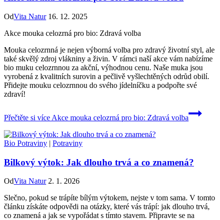
Od
Vita Natur
16. 12. 2025
Akce mouka celozrná pro bio: Zdravá volba
Mouka celozrnná je nejen výborná volba pro zdravý životní styl, ale
také skvělý zdroj vlákniny a živin. V rámci naší akce vám nabízíme
bio muku celozrnnou za akční, výhodnou cenu. Naše muka jsou
vyrobená z kvalitních surovin a pečlivě vyšlechtěných odrůd obilí.
Přidejte mouku celozrnnou do svého jídelníčku a podpořte své
zdraví!
Přečtěte si více
Akce mouka celozrná pro bio: Zdravá volba
Bio Potraviny
|
Potraviny
Bilkový výtok: Jak dlouho trvá a co znamená?
Od
Vita Natur
2. 1. 2026
Slečno, pokud se trápíte bílým výtokem, nejste v tom sama. V tomto
‍článku získáte odpovědi na otázky, které vás trápí: jak dlouho trvá,
co znamená ⁣a jak se vypořádat s tímto​ stavem. Připravte se na