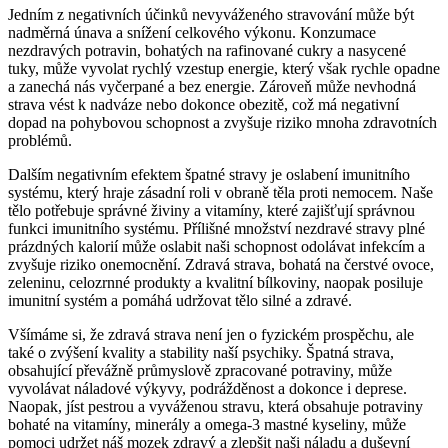
Jedním z negativních účinků nevyváženého stravování může být
nadměrná únava a snížení celkového výkonu. Konzumace
nezdravých potravin, bohatých na rafinované cukry a nasycené
tuky, může vyvolat rychlý vzestup energie, který však rychle opadne
a zanechá nás vyčerpané a bez energie. Zároveň může nevhodná
strava vést k nadváze nebo dokonce obezitě, což má negativní
dopad na pohybovou schopnost a zvyšuje riziko mnoha zdravotních
problémů.
Dalším negativním efektem špatné stravy je oslabení imunitního
systému, který hraje zásadní roli v obraně těla proti nemocem. Naše
tělo potřebuje správné živiny a vitamíny, které zajišťují správnou
funkci imunitního systému. Přílišné množství nezdravé stravy plné
prázdných kalorií může oslabit naši schopnost odolávat infekcím a
zvyšuje riziko onemocnění. Zdravá strava, bohatá na čerstvé ovoce,
zeleninu, celozrnné produkty a kvalitní bílkoviny, naopak posiluje
imunitní systém a pomáhá udržovat tělo silné a zdravé.
Všímáme si, že zdravá strava není jen o fyzickém prospěchu, ale
také o zvýšení kvality a stability naší psychiky. Špatná strava,
obsahující převážně průmyslově zpracované potraviny, může
vyvolávat náladové výkyvy, podrážděnost a dokonce i deprese.
Naopak, jíst pestrou a vyváženou stravu, která obsahuje potraviny
bohaté na vitamíny, minerály a omega-3 mastné kyseliny, může
pomoci udržet náš mozek zdravý a zlepšit naši náladu a duševní