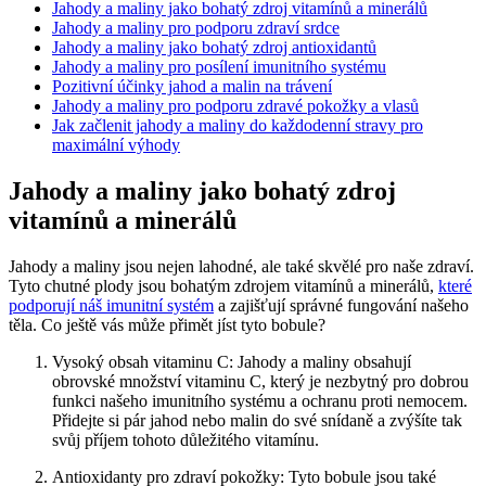
Jahody a maliny jako bohatý zdroj vitamínů a minerálů
Jahody a maliny pro podporu zdraví srdce
Jahody a maliny jako bohatý zdroj antioxidantů
Jahody a maliny pro posílení imunitního systému
Pozitivní účinky jahod a malin na trávení
Jahody a maliny pro podporu zdravé pokožky a vlasů
Jak začlenit jahody a maliny do každodenní stravy pro
maximální výhody
Jahody a maliny jako bohatý zdroj
vitamínů a minerálů
Jahody a maliny jsou nejen lahodné, ale také skvělé pro naše zdraví.
Tyto chutné plody jsou bohatým zdrojem vitamínů a minerálů,
které
podporují náš imunitní systém
a zajišťují správné fungování našeho
těla. Co ještě vás může přimět jíst tyto bobule?
Vysoký obsah vitaminu C: Jahody a maliny obsahují
obrovské množství vitaminu C, který je nezbytný pro dobrou
funkci našeho imunitního systému a ochranu proti nemocem.
Přidejte si pár jahod nebo malin do své snídaně a zvýšíte tak
svůj příjem tohoto důležitého vitamínu.
Antioxidanty pro zdraví pokožky: Tyto bobule jsou také