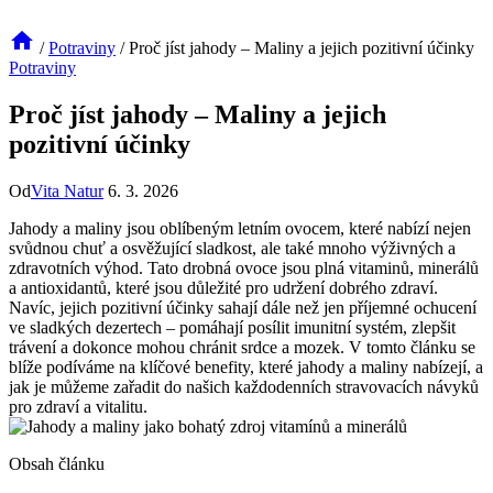
/
Potraviny
/
Proč jíst jahody – Maliny a jejich pozitivní účinky
Potraviny
Proč jíst jahody – Maliny a jejich
pozitivní účinky
Od
Vita Natur
6. 3. 2026
Jahody a maliny jsou oblíbeným letním ovocem, které nabízí nejen
svůdnou chuť a osvěžující sladkost, ale také mnoho výživných a
zdravotních výhod. Tato drobná ovoce jsou plná vitaminů, minerálů
a antioxidantů, které jsou důležité pro udržení dobrého zdraví.
Navíc, jejich pozitivní účinky sahají dále než jen příjemné ochucení
ve sladkých dezertech – pomáhají posílit imunitní systém, zlepšit
trávení a dokonce mohou chránit srdce a mozek. V tomto článku se
blíže podíváme na klíčové benefity, které jahody a maliny nabízejí, a
jak je můžeme zařadit do našich každodenních stravovacích návyků
pro zdraví a vitalitu.
Obsah článku