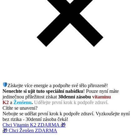
Získejte více energie a podpořte své tělo přirozeně!
Nenechte si ujít tuto speciální nabídku
! Pouze nyní máte
jedinečnou příležitost získat
30denní zásobu
vitamínu
K2
a
Ženšenu
.
Udělejte první krok k podpoře zdraví.
Cítíte se unaveni?
Nebojte se udělat první krok k podpoře zdraví. Vyzkoušejte nyní
bez rizika - 30denní zásoba čeká!
Chci Vitamin K2 ZDARMA 🎁
🎁 Chci Ženšen ZDARMA