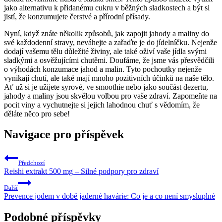
jako alternativu k přidanému cukru v běžných sladkostech a být si
jistí, že konzumujete čerstvé a přírodní přísady.
Nyní, když znáte několik způsobů, jak zapojit jahody a maliny do
své každodenní stravy, neváhejte a zařaďte je do jídelníčku. Nejenže
dodají vašemu tělu důležité živiny, ale také oživí vaše jídla svými
sladkými a osvěžujícími chutěmi. Doufáme, že jsme vás přesvědčili
o výhodách konzumace jahod a malin. Tyto pochoutky nejenže
vynikají chutí, ale také mají mnoho pozitivních účinků na naše tělo.
Ať už si je užijete syrové, ve smoothie nebo jako součást dezertu,
jahody a maliny jsou skvělou volbou pro vaše zdraví. Zapomeňte na
pocit viny a vychutnejte si jejich lahodnou chuť s vědomím, že
děláte něco pro sebe!
Navigace pro příspěvek
Předchozí
Reishi extrakt 500 mg – Silné podpory pro zdraví
Další
Prevence jodem v době jaderné havárie: Co je a co není smysluplné
Podobné příspěvky