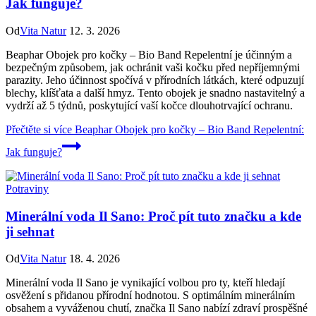
Jak funguje?
Od
Vita Natur
12. 3. 2026
Beaphar Obojek pro kočky – Bio Band Repelentní je účinným a
bezpečným způsobem, jak ochránit vaši kočku před nepříjemnými
parazity. Jeho účinnost spočívá v přírodních látkách, které odpuzují
blechy, klíšťata a další hmyz. Tento obojek je snadno nastavitelný a
vydrží až 5 týdnů, poskytující vaší kočce dlouhotrvající ochranu.
Přečtěte si více
Beaphar Obojek pro kočky – Bio Band Repelentní:
Jak funguje?
Potraviny
Minerální voda Il Sano: Proč pít tuto značku a kde
ji sehnat
Od
Vita Natur
18. 4. 2026
Minerální voda Il Sano je vynikající volbou pro ty, kteří hledají
osvěžení s přidanou přírodní hodnotou. S optimálním minerálním
obsahem a vyváženou chutí, značka Il Sano nabízí zdraví prospěšné