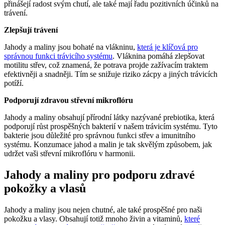
přinášejí radost svým chutí, ale také mají řadu pozitivních účinků na
trávení.
Zlepšují trávení
Jahody a maliny jsou bohaté na vlákninu,
která je klíčová pro
správnou funkci trávicího systému
. Vláknina pomáhá zlepšovat
motilitu střev, což znamená, že potrava projde zažívacím traktem
efektivněji a snadněji. Tím se snižuje riziko zácpy a jiných trávicích
potíží.
Podporují zdravou střevní mikroflóru
Jahody a maliny obsahují přírodní látky nazývané prebiotika, která
podporují růst prospěšných bakterií v našem trávicím systému. Tyto
bakterie jsou důležité pro správnou funkci střev a imunitního
systému. Konzumace jahod a malin je tak skvělým způsobem, jak
udržet vaši střevní mikroflóru v harmonii.
Jahody a maliny pro podporu zdravé
pokožky a vlasů
Jahody a maliny jsou nejen chutné, ale také prospěšné pro naši
pokožku a vlasy. Obsahují totiž mnoho živin a vitaminů,
které