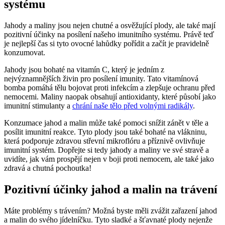
systému
Jahody a maliny jsou nejen chutné a osvěžující plody, ale také mají
pozitivní účinky na posílení našeho imunitního systému. Právě teď
je nejlepší čas si tyto ovocné lahůdky pořídit a začít je pravidelně
konzumovat.
Jahody jsou bohaté na vitamín C, který je jedním z
nejvýznamnějších živin pro posílení imunity. Tato vitamínová
bomba pomáhá tělu bojovat proti infekcím a zlepšuje ochranu před
nemocemi. Maliny naopak obsahují antioxidanty, které působí jako
imunitní stimulanty a
chrání naše tělo před volnými radikály
.
Konzumace jahod a malin může také pomoci snížit zánět v těle a
posílit imunitní reakce. Tyto plody jsou také bohaté na vlákninu,
která podporuje zdravou střevní mikroflóru a příznivě ovlivňuje
imunitní systém. Dopřejte si tedy jahody a maliny ve své stravě a
uvidíte, jak vám prospějí nejen v boji proti nemocem, ale také jako
zdravá a chutná pochoutka!
Pozitivní účinky jahod a malin na trávení
Máte problémy s trávením? Možná byste měli zvážit zařazení jahod
a malin do svého jídelníčku. Tyto sladké a šťavnaté plody nejenže