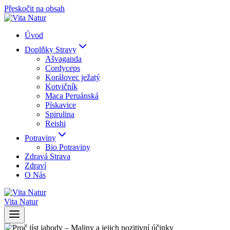
Přeskočit na obsah
Úvod
Doplňky Stravy
Ašvaganda
Cordyceps
Korálovec ježatý
Kotvičník
Maca Peruánská
Pískavice
Spirulina
Reishi
Potraviny
Bio Potraviny
Zdravá Strava
Zdraví
O Nás
Vita Natur