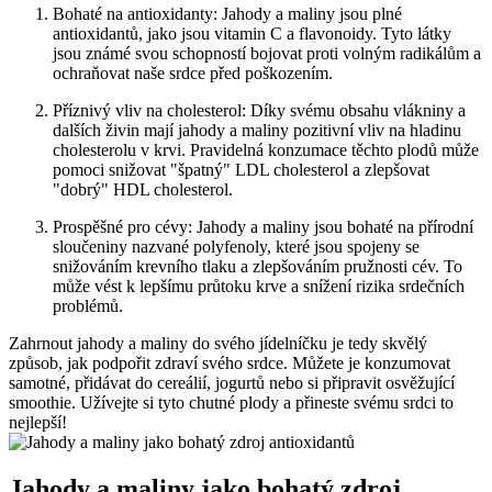
Bohaté na antioxidanty: Jahody a maliny jsou plné
antioxidantů, jako jsou vitamin C a flavonoidy. Tyto látky
jsou známé svou schopností bojovat proti volným radikálům a
ochraňovat naše srdce před poškozením.
Příznivý vliv na cholesterol: Díky svému obsahu vlákniny a
dalších živin mají jahody a maliny pozitivní vliv na hladinu
cholesterolu v krvi. Pravidelná konzumace těchto plodů může
pomoci snižovat "špatný" LDL cholesterol a zlepšovat
"dobrý" HDL cholesterol.
Prospěšné pro cévy: Jahody a maliny jsou bohaté na přírodní
sloučeniny nazvané polyfenoly, které jsou spojeny se
snižováním krevního tlaku a zlepšováním pružnosti cév. To
může vést k lepšímu průtoku krve a snížení rizika srdečních
problémů.
Zahrnout jahody a maliny do svého jídelníčku je tedy skvělý
způsob, jak podpořit zdraví svého srdce. Můžete je konzumovat
samotné, přidávat do cereálií, jogurtů nebo si připravit osvěžující
smoothie. Užívejte si tyto chutné plody a přineste svému srdci to
nejlepší!
Jahody a maliny jako bohatý zdroj