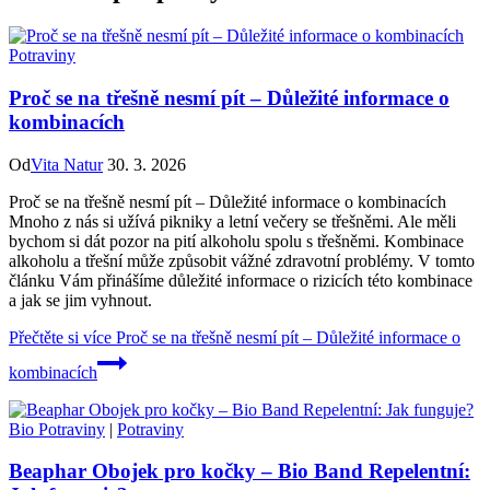
Potraviny
Proč se na třešně nesmí pít – Důležité informace o
kombinacích
Od
Vita Natur
30. 3. 2026
Proč se na třešně nesmí pít – Důležité informace o kombinacích
Mnoho z nás si užívá pikniky a letní večery se třešněmi. Ale měli
bychom si dát pozor na pití alkoholu spolu s třešněmi. Kombinace
alkoholu a třešní může způsobit vážné zdravotní problémy. V tomto
článku Vám přinášíme důležité informace o rizicích této kombinace
a jak se jim vyhnout.
Přečtěte si více
Proč se na třešně nesmí pít – Důležité informace o
kombinacích
Bio Potraviny
|
Potraviny
Beaphar Obojek pro kočky – Bio Band Repelentní: