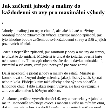
Jak začlenit jahody a maliny do
každodenní stravy pro maximální výhody
:
Jahody a maliny jsou nejen chutné, ale také bohaté na živiny a
obsahují mnoho zdravotních výhod. Existuje mnoho způsobů, jak
tyto lahodné bobule začlenit do své každodenní stravy a těžit z jejich
pozitivních účinků.
Jeden z nejlepších způsobů, jak zahrnout jahody a maliny do stravy,
je přidat je do snídaně. Můžete si je přidat do jogurtu, ovesné kaše
nebo smoothie. Tímto způsobem získáte denní dávku antioxidantů,
vitamínů a vlákniny, které jsou nezbytné pro vaše zdraví.
Další možností je přidat jahody a maliny do salátů. Můžete je
kombinovat s různými druhy zeleniny, jako je listový salát, špenát
nebo rukola. Přidejte k nim také ořechy nebo sýr pro bohatší a
lahodnou chuť. Takto získáte nejen výživu, ale také osvěžující a
zdravou alternativu k běžným obědem.
A nakonec, můžete vytvořit domácí džemy a marmelády z jahod a
malin. Jednoduše smíchejte ovoce s medem a vařte na mírném ohni,
dokud nevznikne hustá a sladká směs. Tento způsob můžete využít