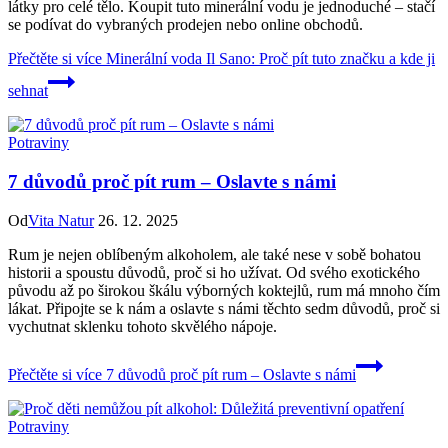
látky pro celé tělo. Koupit tuto minerální vodu je jednoduché – stačí
se podívat do vybraných prodejen nebo online obchodů.
Přečtěte si více
Minerální voda Il Sano: Proč pít tuto značku a kde ji
sehnat
Potraviny
7 důvodů proč pít rum – Oslavte s námi
Od
Vita Natur
26. 12. 2025
Rum je nejen oblíbeným alkoholem, ale také nese v sobě bohatou
historii a spoustu důvodů, proč si ho užívat. Od svého exotického
původu až po širokou škálu výborných koktejlů, rum má mnoho čím
lákat. Připojte se k nám a oslavte s námi těchto sedm důvodů, proč si
vychutnat sklenku tohoto skvělého nápoje.
Přečtěte si více
7 důvodů proč pít rum – Oslavte s námi
Potraviny