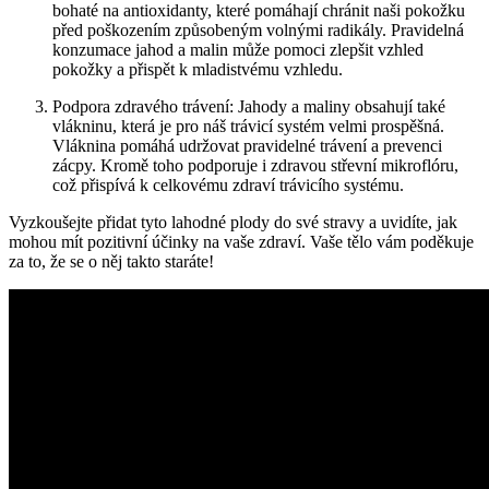
bohaté na antioxidanty, které pomáhají chránit naši pokožku
před poškozením způsobeným volnými radikály. Pravidelná
konzumace jahod a malin může pomoci zlepšit vzhled
pokožky a přispět k mladistvému vzhledu.
Podpora zdravého trávení: Jahody a maliny obsahují také
vlákninu, která je pro náš trávicí systém velmi prospěšná.
Vláknina pomáhá udržovat pravidelné trávení a prevenci
zácpy. Kromě toho podporuje i zdravou střevní mikroflóru,
což přispívá k celkovému zdraví trávicího systému.
Vyzkoušejte přidat tyto lahodné plody do své stravy a uvidíte, jak
mohou mít pozitivní účinky na vaše zdraví. Vaše tělo vám poděkuje
za to, že se o něj takto staráte!