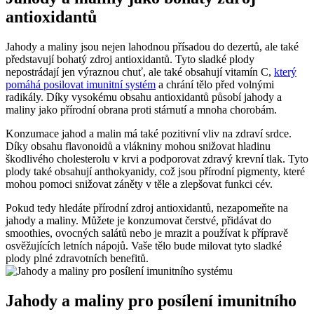
antioxidantů
Jahody a maliny jsou nejen lahodnou přísadou do dezertů, ale také
představují bohatý zdroj antioxidantů. Tyto sladké plody
nepostrádají jen výraznou chuť, ale také obsahují vitamín C,
který
pomáhá posilovat imunitní systém
a chrání tělo před volnými
radikály. Díky vysokému obsahu antioxidantů působí jahody a
maliny jako přírodní obrana proti stárnutí a mnoha chorobám.
Konzumace jahod a malin má také pozitivní vliv na zdraví srdce.
Díky obsahu flavonoidů a vlákniny mohou snižovat hladinu
škodlivého cholesterolu v krvi a podporovat zdravý krevní tlak. Tyto
plody také obsahují anthokyanidy, což jsou přírodní pigmenty, které
mohou pomoci snižovat záněty v těle a zlepšovat funkci cév.
Pokud tedy hledáte přírodní zdroj antioxidantů, nezapomeňte na
jahody a maliny. Můžete je konzumovat čerstvé, přidávat do
smoothies, ovocných salátů nebo je mrazit a používat k přípravě
osvěžujících letních nápojů. Vaše tělo bude milovat tyto sladké
plody plné zdravotních benefitů.
Jahody a maliny pro posílení imunitního