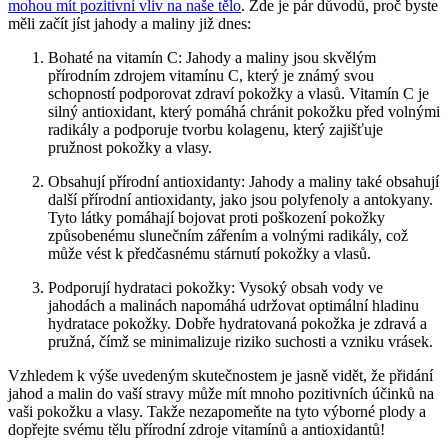
mohou mít pozitivní vliv na naše tělo
. Zde je pár důvodů, proč byste
měli začít jíst jahody a maliny již dnes:
Bohaté na vitamín C: Jahody a maliny jsou skvělým
přírodním zdrojem vitamínu C, který je známý svou
schopností podporovat zdraví pokožky a vlasů. Vitamín C je
silný antioxidant, který pomáhá chránit pokožku před volnými
radikály a podporuje tvorbu kolagenu, který zajišťuje
pružnost pokožky a vlasy.
Obsahují přírodní antioxidanty: Jahody a maliny také obsahují
další přírodní antioxidanty, jako jsou polyfenoly a antokyany.
Tyto látky pomáhají bojovat proti poškození pokožky
způsobenému slunečním zářením a volnými radikály, což
může vést k předčasnému stárnutí pokožky a vlasů.
Podporují hydrataci pokožky: Vysoký obsah vody ve
jahodách a malinách napomáhá udržovat optimální hladinu
hydratace pokožky. Dobře hydratovaná pokožka je zdravá a
pružná, čímž se minimalizuje riziko suchosti a vzniku vrásek.
Vzhledem k výše uvedeným skutečnostem je jasně vidět, že přidání
jahod a malin do vaší stravy může mít mnoho pozitivních účinků na
vaši pokožku a vlasy. Takže nezapomeňte na tyto výborné plody a
dopřejte svému tělu přírodní zdroje vitamínů a antioxidantů!