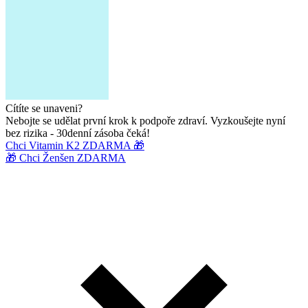
Cítíte se unaveni?
Nebojte se udělat první krok k podpoře zdraví. Vyzkoušejte nyní
bez rizika - 30denní zásoba čeká!
Chci Vitamin K2 ZDARMA 🎁
🎁 Chci Ženšen ZDARMA