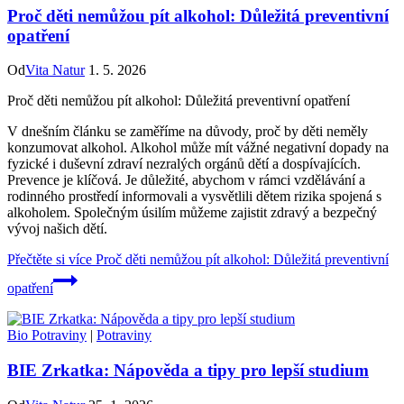
Proč děti nemůžou pít alkohol: Důležitá preventivní
opatření
Od
Vita Natur
1. 5. 2026
Proč děti nemůžou pít alkohol: Důležitá preventivní opatření
V dnešním článku se zaměříme na důvody, proč by děti neměly
konzumovat alkohol. Alkohol může mít vážné negativní dopady na
fyzické i duševní zdraví nezralých orgánů dětí a dospívajících.
Prevence je klíčová. Je důležité, abychom v rámci vzdělávání a
rodinného prostředí informovali a vysvětlili dětem rizika spojená s
alkoholem. Společným úsilím můžeme zajistit zdravý a bezpečný
vývoj našich dětí.
Přečtěte si více
Proč děti nemůžou pít alkohol: Důležitá preventivní
opatření
Bio Potraviny
|
Potraviny
BIE Zrkatka: Nápověda a tipy pro lepší studium