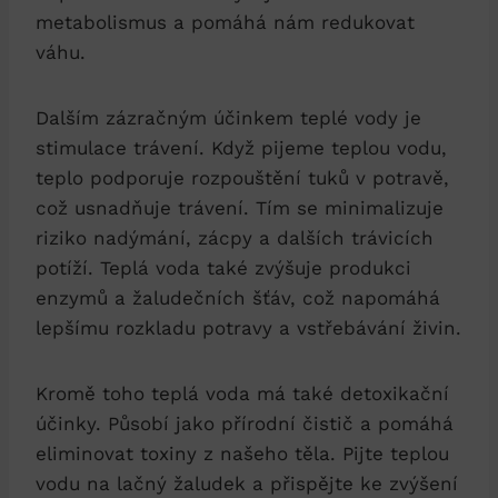
metabolismus a pomáhá nám redukovat
váhu.
Dalším zázračným účinkem teplé vody je
stimulace trávení. Když pijeme teplou vodu,
teplo podporuje rozpouštění tuků v potravě,
což usnadňuje trávení. Tím se minimalizuje
riziko nadýmání, zácpy a dalších trávicích
potíží. Teplá voda také zvýšuje produkci
enzymů a žaludečních šťáv, což napomáhá
lepšímu rozkladu potravy a vstřebávání živin.
Kromě toho teplá voda má také detoxikační
účinky. Působí jako přírodní čistič a pomáhá
eliminovat toxiny z našeho těla. Pijte teplou
vodu na lačný žaludek a přispějte ke zvýšení