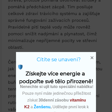
střeva, protože pomáhá uvolňovat strusky a
pomáhá předcházet zácpě. Tím posiluje
celkové zdraví trávicího systému a zajišťuje
správné fungování zažívacích procesů.
Pravidelné pití teplé vody může rovněž
pomoci snížit nadýmání a plynatost, čímž
minimalizuje nepříjemné pocity ve střevní
oblasti.
Cítíte se unaveni?
Čerstvá zkušenost mnoha lidí svědčí o tom,
jak pití teplé vody ráno poskytuje okamžitou
Získejte více energie a 
energetickou nálož, která probudí každou
podpořte své tělo přirozeně!
buňku našeho těla. Takže proč nezkusit
Nenechte si ujít tuto speciální nabídku
!
tento jednoduchý a přírodní způsob, jak
Pouze nyní máte jedinečnou příležitost
prospět našemu tělu a přidat do naší ranní
získat
30denní zásobu
vitamínu
rutiny šálek teplé vody? Uvidíte rozdíl ve
K2
a
Ženšenu
.
Udělejte první krok k
vašem pohodlí, trávení a celkovém zdraví.