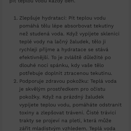
pít teplou vodu každý den.
Zlepšuje hydrataci: Pít teplou vodu
pomáhá tělu lépe absorbovat tekutiny
než studená voda. Když vypijete sklenici
teplé vody na lačný žaludek, tělo ji
rychleji přijme a hydratace se stává
efektivnější. To je zvláště důležité po
dlouhé noci spánku, kdy vaše tělo
potřebuje doplnit ztracenou tekutinu.
Podporuje zdravou pokožku: Teplá voda
je skvělým prostředkem pro očistu
pokožky. Když na prázdný žaludek
vypijete teplou vodu, pomáháte odstranit
toxiny a zlepšovat trávení. Čisté trávicí
trakty se projeví na pleti, která může
zářit mladistvým vzhledem. Teplá voda