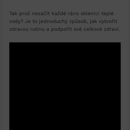
Tak proč nezačít každé ráno sklenicí teplé
vody? Je to jednoduchý způsob, jak vytvořit
zdravou rutinu a podpořit své celkové zdraví.