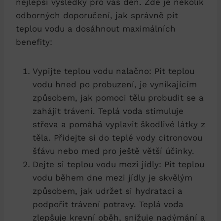
nejlepší výsledky pro váš den. Zde je několik
odborných doporučení, jak správně pít
teplou vodu a dosáhnout maximálních
benefity:
Vypijte teplou vodu nalačno: Pít teplou
vodu hned po probuzení, je vynikajícím
způsobem, jak pomoci tělu probudit se a
zahájit trávení. Teplá voda stimuluje
střeva a pomáhá vyplavit škodlivé látky z
těla. Přidejte si do teplé vody citronovou
šťávu nebo med pro ještě větší účinky.
Dejte si teplou vodu mezi jídly: Pít teplou
vodu během dne mezi jídly je skvělým
způsobem, jak udržet si hydrataci a
podpořit trávení potravy. Teplá voda
zlepšuje krevní oběh, snižuje nadýmání a