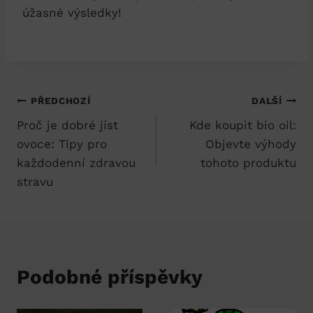
úžasné výsledky!
Navigace
PŘEDCHOZÍ
DALŠÍ
Proč je dobré jíst
Kde koupit bio oil:
pro
ovoce: Tipy pro
Objevte výhody
příspěvek
každodenní zdravou
tohoto produktu
stravu
Podobné příspěvky