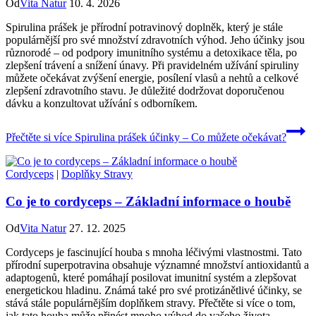
Od
Vita Natur
10. 4. 2026
Spirulina prášek je přírodní potravinový doplněk, který je stále
populárnější pro své množství zdravotních výhod. Jeho účinky jsou
různorodé – od podpory imunitního systému a detoxikace těla, po
zlepšení trávení a snížení únavy. Při pravidelném užívání spiruliny
můžete očekávat zvýšení energie, posílení vlasů a nehtů a celkové
zlepšení zdravotního stavu. Je důležité dodržovat doporučenou
dávku a konzultovat užívání s odborníkem.
Přečtěte si více
Spirulina prášek účinky – Co můžete očekávat?
Cordyceps
|
Doplňky Stravy
Co je to cordyceps – Základní informace o houbě
Od
Vita Natur
27. 12. 2025
Cordyceps je fascinující houba s mnoha léčivými vlastnostmi. Tato
přírodní superpotravina obsahuje významné množství antioxidantů a
adaptogenů, které pomáhají posilovat imunitní systém a zlepšovat
energetickou hladinu. Známá také pro své protizánětlivé účinky, se
stává stále populárnějším doplňkem stravy. Přečtěte si více o tom,
jak tato houba může přinést mnoho výhod do vašeho života.