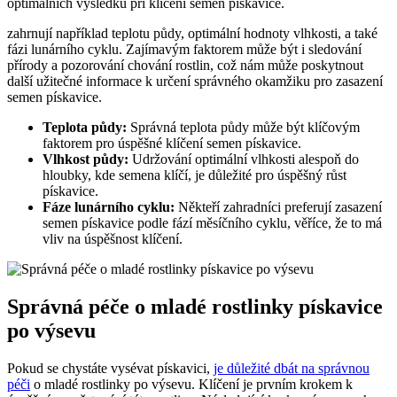
optimálních výsledků při klíčení semen pískavice.
zahrnují například teplotu půdy, optimální hodnoty vlhkosti, a také
fázi lunárního cyklu. Zajímavým faktorem může být i sledování
přírody a pozorování chování rostlin, což nám může poskytnout
další užitečné informace k určení správného okamžiku pro zasazení
semen pískavice.
Teplota půdy:
Správná teplota půdy může být klíčovým
faktorem pro úspěšné klíčení semen pískavice.
Vlhkost půdy:
Udržování optimální vlhkosti alespoň do
hloubky, kde semena klíčí, je důležité pro úspěšný růst
pískavice.
Fáze lunárního cyklu:
Někteří zahradníci preferují zasazení
semen pískavice podle fází měsíčního cyklu, věříce, že to má
vliv na úspěšnost klíčení.
Správná péče o mladé rostlinky pískavice
po výsevu
Pokud se chystáte vysévat pískavici,
je důležité dbát na správnou
péči
o mladé rostlinky po výsevu. Klíčení je prvním krokem k