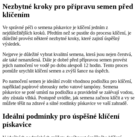
Nezbytné kroky pro přípravu semen před
klíčením
Ve správné péči o semena pískavice je klíčení jedním z
nejdůležitějších kroků. Předtím než se pustíte do procesu klíčení, je
důležité provést některé nezbytné kroky, které zajistí úspěšný
výsledek.
Nejprve je důležité vybrat kvalitní semena, která jsou nejen čerstvá,
ale také nenarušená. Dále je dobré před přípravou semen provést
jejich namočení ve vodě po dobu alespoň 12 hodin. Tento proces
pomůže urychlit klíčení semen a zvýší šance na úspěch.
Po namočení semen je ideální zvolit vhodnou podložku pro klíčení,
například papírové ubrousky nebo vatové tampóny. Semena
pískavice se poté umístí na podložku a pravidelně se zalévají vodou,
aby zůstala vlhká. Postupně uvidíte, jak semena začnou klíčit a vy se
můžete těšit na zdravé a silné rostlinky pískavice ve vaší zahradě.
Ideální podmínky pro úspěšné klíčení
pískavice