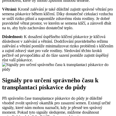
přemokření, které by mohlo způsobit hnilobu semene.
Větrání:
Kromě zalévání je také důležité zajistit správné větrání pro
semena pískavice během klíčení. Díky dostatečné cirkulaci vzduchu
se sníží riziko plísní a napomůže zdravému růstu rostliny. Je dobré
pravidelně větrat prostor, ve kterém se semena klíčí, a zároveň dbát
na to, aby bylo zachováno dostatečné teplo.
Důslednost:
K dosažení úspěšného klíčení pískavice je klíčová
důslednost v zalévání a větrání. Dodržování pravidelného režimu
zalévání a větrání pomůže minimalizovat riziko problémů s klíčením
a zajistí zdravý start pro vaše rostliny. Sledování těchto kroků
pečlivě od prvopočátku až do fáze sazení pomůže zajistit úspěšný
růst vaší pískavice.
Signály pro určení správného času k
transplantaci pískavice do půdy
Při správném čase transplantace pískavice do půdy je důležité
vhodně zvolit správný okamžik pro zasazení semen. Existují určité
signály, které nám mohou naznačit, kdy je přesně ten správný
moment. Pokud tyto signály sledujeme, můžeme dosáhnout