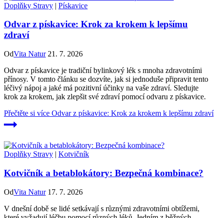
Doplňky Stravy
|
Pískavice
Odvar z pískavice: Krok za krokem k lepšímu
zdraví
Od
Vita Natur
21. 7. 2026
Odvar z pískavice je tradiční bylinkový lék s mnoha zdravotními
přínosy. V tomto článku se dozvíte, jak si jednoduše připravit tento
léčivý nápoj a jaké má pozitivní účinky na vaše zdraví. Sledujte
krok za krokem, jak zlepšit své zdraví pomocí odvaru z pískavice.
Přečtěte si více
Odvar z pískavice: Krok za krokem k lepšímu zdraví
Doplňky Stravy
|
Kotvičník
Kotvičník a betablokátory: Bezpečná kombinace?
Od
Vita Natur
17. 7. 2026
V dnešní době se lidé setkávají s různými zdravotními obtížemi,
které vyžadují léčbu pomocí různých léků. Jedním z běžných