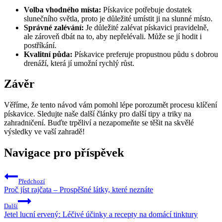
Volba vhodného místa:
Pískavice potřebuje dostatek
slunečního světla, proto je důležité umístit ji na slunné místo.
Správné zalévání:
Je důležité zalévat pískavici pravidelně,
ale zároveň dbát na to, aby nepřelévali. Může se jí hodit i
postříkání.
Kvalitní půda:
Pískavice preferuje propustnou půdu s dobrou
drenáží, která jí umožní rychlý růst.
Závěr
Věříme, že tento návod vám pomohl lépe porozumět procesu klíčení
pískavice. Sledujte naše další články pro další tipy a triky na
zahradničení. Buďte trpěliví a nezapomeňte se těšit na skvělé
výsledky ve vaší zahradě!
Navigace pro příspěvek
Předchozí
Proč jíst rajčata – Prospěšné látky, které neznáte
Další
Jetel lucní ervený: Léčivé účinky a recepty na domácí tinktury