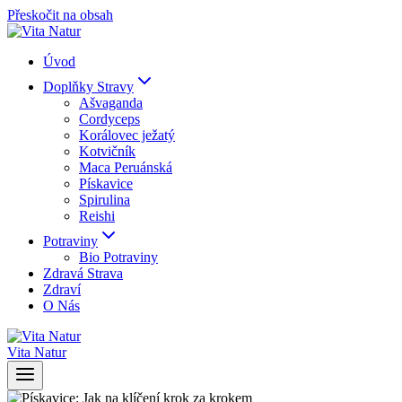
Přeskočit na obsah
Úvod
Doplňky Stravy
Ašvaganda
Cordyceps
Korálovec ježatý
Kotvičník
Maca Peruánská
Pískavice
Spirulina
Reishi
Potraviny
Bio Potraviny
Zdravá Strava
Zdraví
O Nás
Vita Natur