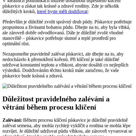
V ideálních podmínkách můžete dosáhnout úspěšného klíčení
pískavice a získat tak krásné a zdravé rostliny. Zde je několik
důležitých kroků,
které byste měli dodržovat
:
Především je důležité zvolit správný druh půdy. Pískavice potřebuje
propustnou a živinami bohatou půdu. Dbejte na to, aby byla vlhká,
ale zároveň dobře odvodňovaná. Dále je důležité zvolit vhodné
stanoviště – pískavice potřebuje slunné a teplé prostředí pro
optimální růst.
Nezapomeňte pravidelně zalévat pískavici, ale dbejte na to, aby
nedocházelo k přemokření kořenů. Při klíčení je také důležité
udržovat konstantní teplotu a vlhkost, abyste dosáhli co nejlepších
výsledků. Dodržováním těchto kroků máte zaručeno, že vaše
pískavice bude krásná a zdravá.
Důležitost pravidelného zalévání a
větrání během procesu klíčení
Zalévání:
Během procesu klíčení pískavice je důležité pravidelně
zalévat semena, aby mohla rychleji vyklíčit a rostlina se mohla lépe
rozvíjet. Je důležité udržovat půdu vlhkou, ale zároveň vyvarovat se