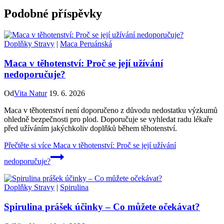
Podobné příspěvky
Doplňky Stravy
|
Maca Peruánská
Maca v těhotenství: Proč se její užívání
nedoporučuje?
Od
Vita Natur
19. 6. 2026
Maca v těhotenství není doporučeno z důvodu nedostatku výzkumů
ohledně bezpečnosti pro plod. Doporučuje se vyhledat radu lékaře
před užíváním jakýchkoliv doplňků během těhotenství.
Přečtěte si více
Maca v těhotenství: Proč se její užívání
nedoporučuje?
Doplňky Stravy
|
Spirulina
Spirulina prášek účinky – Co můžete očekávat?