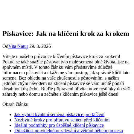
Pískavice: Jak na klíčení krok za krokem
Od
Vita Natur
29. 3. 2026
Vítejte u našeho průvodce klíčením pískavice krok za krokem!
Pokud se také snažíte pěstovat tyto malé semena plné života, jste na
správném místě. V tomto článku vám představíme důležité
informace o pískavici a ukážeme vám postup, jak správně klíčit tato
semena. Bez ohledu na vaše zkušenosti s pěstováním, s naším
jednoduchým návodem na klíčení pískavice se vám určitě podaří
dosáhnout úspěchu. Buďte připraveni přivítat nové rostlinky do vaší
zahrady nebo domu a začněte s klíčením pískavice ještě dnes!
Obsah článku
Jak vybrat kvalitní semena pískavice pro klíčení
Nezbytné kroky pro přípravu semen před klíčením
Ideální podmínky pro úspěšné klíčení pískavice
Důležitost pravidelného zalévání a větrání během procesu