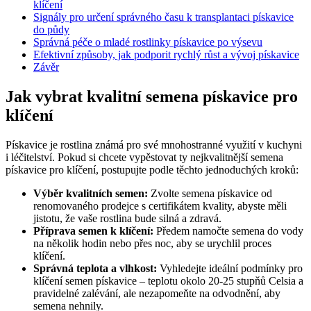
klíčení
Signály pro určení správného času k transplantaci pískavice
do půdy
Správná péče o mladé rostlinky pískavice po výsevu
Efektivní způsoby, jak podporit rychlý růst a vývoj pískavice
Závěr
Jak vybrat kvalitní semena pískavice pro
klíčení
Pískavice je rostlina známá pro své mnohostranné využití v kuchyni
i léčitelství. Pokud si chcete vypěstovat ty nejkvalitnější semena
pískavice pro klíčení, postupujte podle těchto jednoduchých kroků:
Výběr kvalitních semen:
Zvolte semena pískavice od
renomovaného prodejce s certifikátem kvality, abyste měli
jistotu, že vaše rostlina bude silná a zdravá.
Příprava semen k klíčení:
Předem namočte semena do vody
na několik hodin nebo přes noc, aby se urychlil proces
klíčení.
Správná teplota a vlhkost:
Vyhledejte ideální podmínky pro
klíčení semen pískavice – teplotu okolo 20-25 stupňů Celsia a
pravidelné zalévání, ale nezapomeňte na odvodnění, aby
semena nehnily.