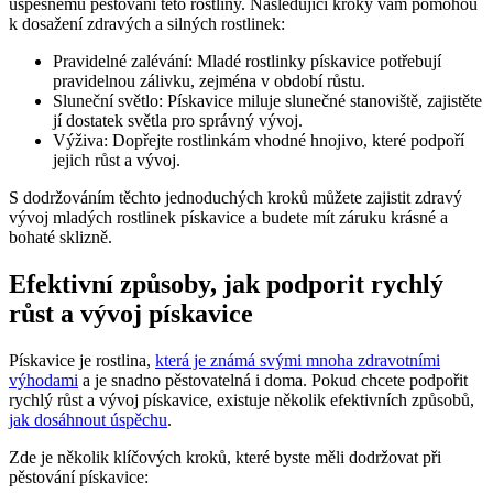
úspěšnému pěstování této rostliny. Následující kroky vám pomohou
k dosažení zdravých a silných rostlinek:
Pravidelné zalévání: Mladé rostlinky pískavice potřebují
pravidelnou zálivku, zejména v období růstu.
Sluneční světlo: Pískavice miluje slunečné stanoviště, zajistěte
jí dostatek světla pro správný vývoj.
Výživa: Dopřejte rostlinkám vhodné hnojivo, které podpoří
jejich růst a vývoj.
S dodržováním těchto jednoduchých kroků můžete zajistit zdravý
vývoj mladých rostlinek pískavice a budete mít záruku krásné a
bohaté sklizně.
Efektivní způsoby, jak podporit rychlý
růst a vývoj pískavice
Pískavice je rostlina,
která je známá svými mnoha zdravotními
výhodami
a je snadno pěstovatelná i doma. Pokud chcete podpořit
rychlý růst a vývoj pískavice, existuje několik efektivních způsobů,
jak dosáhnout úspěchu
.
Zde je několik klíčových kroků, které byste měli dodržovat při
pěstování pískavice: