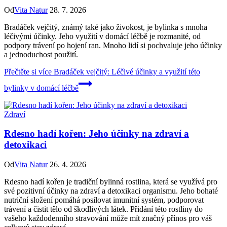
Od
Vita Natur
28. 7. 2026
Bradáček vejčitý, známý také jako živokost, je bylinka s mnoha
léčivými účinky. Jeho využití v domácí léčbě je rozmanité, od
podpory trávení po hojení ran. Mnoho lidí si pochvaluje jeho účinky
a jednoduchost použití.
Přečtěte si více
Bradáček vejčitý: Léčivé účinky a využití této
bylinky v domácí léčbě
Zdraví
Rdesno hadí kořen: Jeho účinky na zdraví a
detoxikaci
Od
Vita Natur
26. 4. 2026
Rdesno hadí kořen je tradiční bylinná rostlina, která se využívá pro
své pozitivní účinky na zdraví a detoxikaci organismu. Jeho bohaté
nutriční složení pomáhá posilovat imunitní systém, podporovat
trávení a čistit tělo od škodlivých látek. Přidání této rostliny do
vašeho každodenního stravování může mít značný přínos pro váš