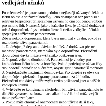
vedlejších účinků
Po celém světě je paracetamol jedním z nejčastěji užívaných léků na
léčbu bolesti a snižování horečky. Jeho dostupnost bez předpisu a
relativní bezpečnost při správném užívání ho činí oblíbenou volbou
pro mnoho lidí. Nicméně, jako u každého léku, je důležité dodržovat
určitá doporučení, abyste minimalizovali riziko vedlejších účinků
spojených s užíváním paracetamolu.
Zde je několik doporučení, která byste měli vzít v úvahu, pokud se
rozhodnete užívat paracetamol:
1. Dodržujte předepsanou dávku: Je důležité dodržovat přesné
množství paracetamolu, které vám bylo doporučeno. Překročení
doporučené dávky může zvýšit riziko poškození jater.
2. Nepoužívejte ho dlouhodobě: Paracetamol je vhodný pro
krátkodobou léčbu bolesti a horečky. Pokud potřebujete užívat léky
dlouhodobě, poraďte se s lékařem, abyste zjistili vhodnější možnosti.
3. Nepřekračujte maximální denní dávku: Pro dospělé se obvykle
doporučuje nepřekročit 4 gramy paracetamolu za 24 hodin.
Překročení této dávky může zvýšit riziko poškození jater a dalších
vedlejších účinků.
4. Vyhýbejte se kombinaci s alkoholem: Při užívání paracetamolu je
důležité vyvarovat se konzumace alkoholu. Alkohol může zvýšit
riziko poškození jater.
5. Pokud máte chronické onemocnění nebo užíváte další léky,