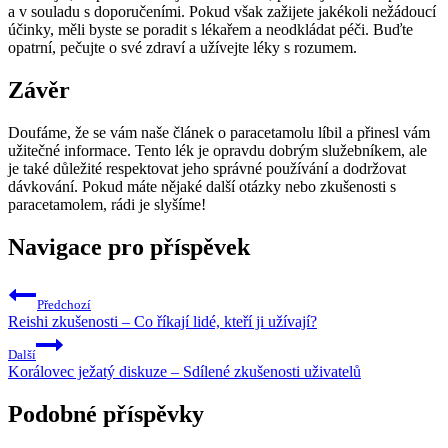
a v souladu s doporučeními. Pokud však zažijete jakékoli nežádoucí
účinky, měli byste se poradit s lékařem a neodkládat péči. Buďte
opatrní, pečujte o své zdraví a užívejte léky s rozumem.
Závěr
Doufáme, že se vám naše článek o paracetamolu líbil a přinesl vám
užitečné informace. Tento lék je opravdu dobrým služebníkem, ale
je také důležité respektovat jeho správné používání a dodržovat
dávkování. Pokud máte nějaké další otázky nebo zkušenosti s
paracetamolem, rádi je slyšíme!
Navigace pro příspěvek
Předchozí
Reishi zkušenosti – Co říkají lidé, kteří ji užívají?
Další
Korálovec ježatý diskuze – Sdílené zkušenosti uživatelů
Podobné příspěvky