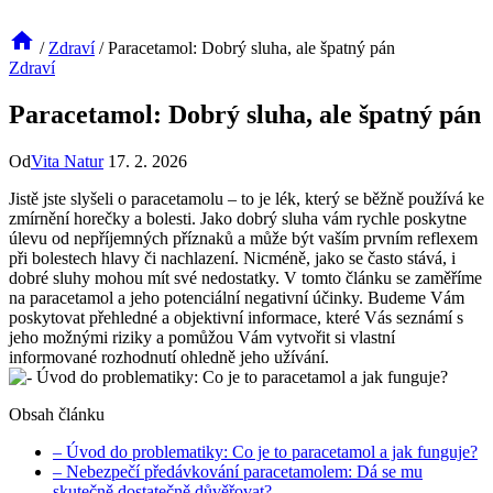
/
Zdraví
/
Paracetamol: Dobrý sluha, ale špatný pán
Zdraví
Paracetamol: Dobrý sluha, ale špatný pán
Od
Vita Natur
17. 2. 2026
Jistě jste slyšeli o paracetamolu – to je lék, který se běžně používá ke
zmírnění horečky a bolesti. Jako dobrý sluha vám rychle poskytne
úlevu od nepříjemných příznaků a může být vaším prvním reflexem
při bolestech hlavy či nachlazení. Nicméně, jako se často stává, i
dobré sluhy mohou mít své nedostatky. V tomto článku se zaměříme
na paracetamol a jeho potenciální negativní účinky. Budeme Vám
poskytovat přehledné a objektivní informace, které Vás seznámí s
jeho možnými riziky a pomůžou Vám vytvořit si vlastní
informované rozhodnutí ohledně jeho užívání.
Obsah článku
– Úvod do problematiky: Co je to paracetamol a jak funguje?
– Nebezpečí předávkování paracetamolem: Dá se mu
skutečně dostatečně důvěřovat?