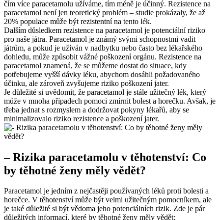
čím více paracetamolu užíváme, tím méně je účinný. Rezistence na
paracetamol není jen teoretický problém – studie prokázaly, že až
20% populace může být rezistentní na tento lék.
Dalším důsledkem rezistence na paracetamol je potenciální riziko
pro naše játra. Paracetamol je známý svými schopnostmi vadit
játrům, a pokud je užíván v nadbytku nebo často bez lékařského
dohledu, může způsobit vážné poškození orgánu. Rezistence na
paracetamol znamená, že se můžeme dostat do situace, kdy
potřebujeme vyšší dávky léku, abychom dosáhli požadovaného
účinku, ale zároveň zvyšujeme riziko poškození jater.
Je důležité si uvědomit, že paracetamol je stále užitečný lék, který
může v mnoha případech pomoci zmírnit bolest a horečku. Avšak, je
třeba jednat s rozmyslem a dodržovat pokyny lékařů, aby se
minimalizovalo riziko rezistence a poškození jater.
– Rizika paracetamolu v těhotenství: Co
by těhotné ženy měly vědět?
Paracetamol je jedním z nejčastěji používaných léků proti bolesti a
horečce. V těhotenství může být velmi užitečným pomocníkem, ale
je také důležité si být vědoma jeho potenciálních rizik. Zde je pár
důležitých informací, které by těhotné ženy měly vědět: