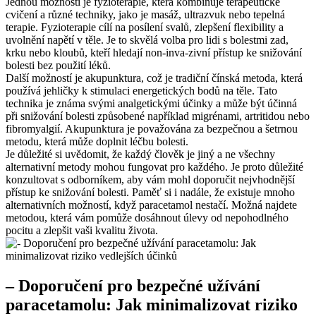
Jednou možností je fyzioterapie, která kombinuje terapeutické
cvičení a různé techniky, jako je masáž, ultrazvuk nebo tepelná
terapie. Fyzioterapie cílí na posílení svalů, zlepšení flexibility a
uvolnění napětí v těle. Je to skvělá volba pro lidi s bolestmi zad,
krku nebo kloubů, kteří hledají non-inva-zivní přístup ke snižování
bolesti bez použití léků.
Další možností je akupunktura, což je tradiční čínská metoda, která
používá jehličky k stimulaci energetických bodů na těle. Tato
technika je známa svými analgetickými účinky a může být účinná
při snižování bolesti způsobené například migrénami, artritidou nebo
fibromyalgií. Akupunktura je považována za bezpečnou a šetrnou
metodu, která může doplnit léčbu bolesti.
Je důležité si uvědomit, že každý člověk je jiný a ne všechny
alternativní metody mohou fungovat pro každého. Je proto důležité
konzultovat s odborníkem, aby vám mohl doporučit nejvhodnější
přístup ke snižování bolesti. Paměť si i nadále, že existuje mnoho
alternativních možností, když paracetamol nestačí. Možná najdete
metodou, která vám pomůže dosáhnout úlevy od nepohodlného
pocitu a zlepšit vaši kvalitu života.
– Doporučení pro bezpečné užívání
paracetamolu: Jak minimalizovat riziko