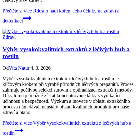
celkový stav zdraví.
Přečtěte si více
Rdesno hadí kořen: Jeho účinky na zdraví a
detoxikaci
Zdraví
Výběr vysokokvalitních extraktů z léčivých hub a
rostlin
Od
Vita Natur
4. 3. 2026
Výběr vysokokvalitních extraktů z léčivých hub a rostlin je
klíčovým krokem při výrobě přírodních léčivých preparátů. Proces
zahrnuje pečlivou selekci surovin a optimalizaci extrakční metody.
Díky tomu je možné získat koncentrované látky s vynikající
účinností a bezpečností. Výzkum a inovace v oblasti extrakčního
procesu nám dávají neustálý přísun kvalitních produktů pro naše
zdraví a blaho.
Přečtěte si více
Výběr vysokokvalitních extraktů z léčivých hub a
rostlin