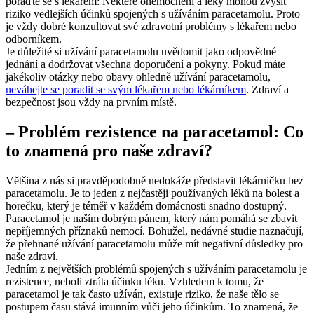
poraďte se s lékařem: Některé onemocnění a léky mohou zvýšit
riziko vedlejších účinků spojených s užíváním paracetamolu. Proto
je vždy dobré konzultovat své zdravotní problémy s lékařem nebo
odborníkem.
Je důležité si užívání paracetamolu uvědomit jako odpovědné
jednání a dodržovat všechna doporučení a pokyny. Pokud máte
jakékoliv otázky nebo obavy ohledně užívání paracetamolu,
neváhejte se poradit se svým lékařem nebo lékárníkem
. Zdraví a
bezpečnost jsou vždy na prvním místě.
– Problém rezistence na paracetamol: Co
to znamená pro naše zdraví?
Většina z nás si pravděpodobně nedokáže představit lékárničku bez
paracetamolu. Je to jeden z nejčastěji používaných léků na bolest a
horečku, který je téměř v každém domácnosti snadno dostupný.
Paracetamol je naším dobrým pánem, který nám pomáhá se zbavit
nepříjemných příznaků nemocí. Bohužel, nedávné studie naznačují,
že přehnané užívání paracetamolu může mít negativní důsledky pro
naše zdraví.
Jedním z největších problémů spojených s užíváním paracetamolu je
rezistence, neboli ztráta účinku léku. Vzhledem k tomu, že
paracetamol je tak často užíván, existuje riziko, že naše tělo se
postupem času stává imunním vůči jeho účinkům. To znamená, že