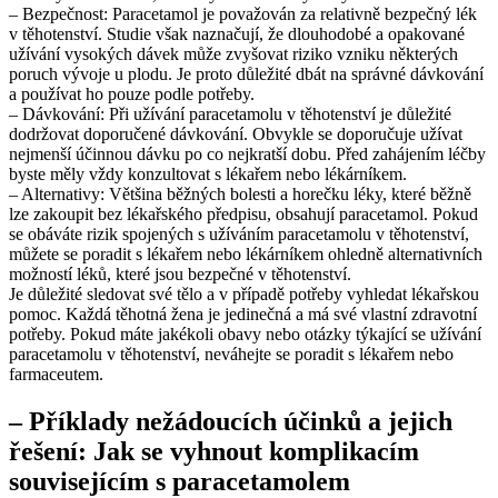
– Bezpečnost: Paracetamol je považován za relativně bezpečný lék
v těhotenství. Studie však naznačují, že dlouhodobé a opakované
užívání vysokých dávek může zvyšovat riziko vzniku některých
poruch vývoje u plodu. Je proto důležité dbát na správné dávkování
a používat ho pouze podle potřeby.
– Dávkování: Při užívání paracetamolu v těhotenství je důležité
dodržovat doporučené dávkování. Obvykle se doporučuje užívat
nejmenší účinnou dávku po co nejkratší dobu. Před zahájením léčby
byste měly vždy konzultovat s lékařem nebo lékárníkem.
– Alternativy: Většina běžných bolesti a horečku léky, které běžně
lze zakoupit bez lékařského předpisu, obsahují paracetamol. Pokud
se obáváte rizik spojených s užíváním paracetamolu v těhotenství,
můžete se poradit s lékařem nebo lékárníkem ohledně alternativních
možností léků, které jsou bezpečné v těhotenství.
Je důležité sledovat své tělo a v případě potřeby vyhledat lékařskou
pomoc. Každá těhotná žena je jedinečná a má své vlastní zdravotní
potřeby. Pokud máte jakékoli obavy nebo otázky týkající se užívání
paracetamolu v těhotenství, neváhejte se poradit s lékařem nebo
farmaceutem.
– Příklady nežádoucích účinků a jejich
řešení: Jak se vyhnout komplikacím
souvisejícím s paracetamolem