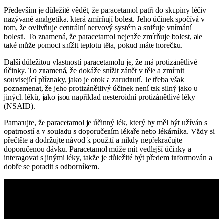
Především je důležité vědět, že paracetamol patří do skupiny léčiv
nazývané analgetika, která zmírňují bolest. Jeho účinek spočívá v
tom, že ovlivňuje centrální nervový systém a snižuje vnímání
bolesti. To znamená, že paracetamol nejenže zmírňuje bolest, ale
také může pomoci snížit teplotu těla, pokud máte horečku.
Další důležitou vlastností paracetamolu je, že má protizánětlivé
účinky. To znamená, že dokáže snížit zánět v těle a zmírnit
související příznaky, jako je otok a zarudnutí. Je třeba však
poznamenat, že jeho protizánětlivý účinek není tak silný jako u
jiných léků, jako jsou například nesteroidní protizánětlivé léky
(NSAID).
Pamatujte, že paracetamol je účinný lék, který by měl být užíván s
opatrností a v souladu s doporučením lékaře nebo lékárníka. Vždy si
přečtěte a dodržujte návod k použití a nikdy nepřekračujte
doporučenou dávku. Paracetamol může mít vedlejší účinky a
interagovat s jinými léky, takže je důležité být předem informován a
dobře se poradit s odborníkem.