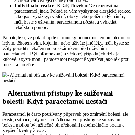
a zhoršovat vedlejší účinky obou látek.
Individuální reakce:
Každý člověk může reagovat na
paracetamol jinak. Pokud se vám vyskytnou alergické reakce,
jako jsou vyrážky, svědění, otoky nebo potíže s dýcháním,
měli byste s užíváním paracetamolu přestat a vyhledat
lékařskou pomoc.
Pamatujte si, že pokud trpíte chronickými onemocněními jater nebo
ledvin, těhotenstvím, kojením, nebo užíváte jiné léky, měli byste se
vždy poradit s lékařem nebo lékárníkem před užíváním
paracetamolu. Být informovaný a vědomý případných rizik je
klíčové, abyste mohli paracetamol bezpečně využívat jako lék proti
bolesti a horečce.
– Alternativní přístupy ke snižování
bolesti: Když paracetamol nestačí
Paracetamol je často používaný přípravek pro zmírnění bolesti, ale
existují situace, kdy nestačí. Alternativní přístupy ke snižování
bolesti mohou být užitečné při překonání nepohodlného pocitu a
zlepšení kvality života.