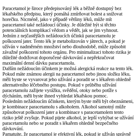
Paracetamol je široce předepisováný lék a běžně dostupný bez
lékařského předpisu, který pomáhá zmírňovat bolest a snižovat
horečku. Nicméně, jako v případě většiny léků, může mít
paracetamol také nežádoucí účinky. Je důležité být si těchto
potenciálních komplikací vědom a vědět, jak se jim vyhnout.
Jedním z nejčastějších nežádoucích účinků paracetamolu je
poškození jater. Tento lék je metabolizován v játrech, a pokud je
užíván v nadměrném množství nebo dlouhodobě, může způsobit
závažné poškození tohoto orgánu. Pro minimalizaci tohoto rizika je
důležité dodržovat doporučené dávkování a nepřekračovat
maximální denní dávku paracetamolu.
Dalším nežádoucím účinkem je možná alergická reakce na tento lék.
Pokud máte známou alergii na paracetamol nebo jinou složku léku,
měli byste se vyvarovat jeho užívání a poradit se s lékařem ohledně
alternativního léčebného postupu. Pokud v průběhu užívání
paracetamolu zažijete vyrážku, svědění, otoky nebo potíže s
dýcháním, měli byste ihned vyhledat lékařskou pomoc.
Posledním nežádoucím účinkem, kterým byste měli být obeznámeni,
je kombinace paracetamolu s alkoholem. Alkohol samotný může
způsobovat poškození jater a kombinace s paracetamolem tento
riziko ještě zvyšuje. Pokud pijete alkohol, je lepší vyhýbat se užívání
paracetamolu nebo se poradit s lékařem ohledně bezpečného
dávkování.
Pamatujte, že paracetamol je efektivní lék, pokud je užíván správně