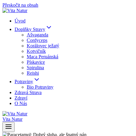
Přeskočit na obsah
Úvod
Doplňky Stravy
Ašvaganda
Cordyceps
Korálovec ježatý
Kotvičník
Maca Peruánská
Pískavice
Spirulina
Reishi
Potraviny
Bio Potraviny
Zdravá Strava
Zdraví
O Nás
Vita Natur