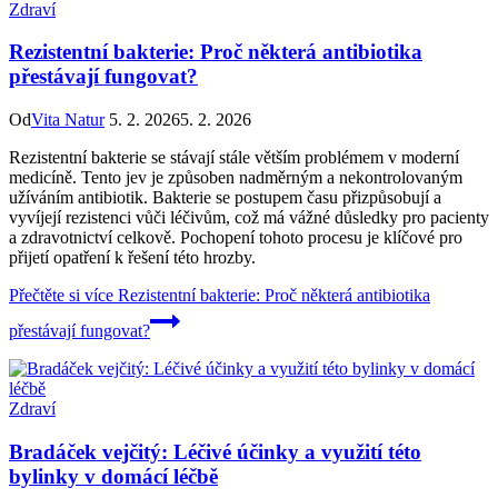
Zdraví
Rezistentní bakterie: Proč některá antibiotika
přestávají fungovat?
Od
Vita Natur
5. 2. 2026
5. 2. 2026
Rezistentní bakterie se stávají stále větším problémem v moderní
medicíně. Tento jev je způsoben nadměrným a nekontrolovaným
užíváním antibiotik. Bakterie se postupem času přizpůsobují a
vyvíjejí rezistenci vůči léčivům, což má vážné důsledky pro pacienty
a zdravotnictví celkově. Pochopení tohoto procesu je klíčové pro
přijetí opatření k řešení této hrozby.
Přečtěte si více
Rezistentní bakterie: Proč některá antibiotika
přestávají fungovat?
Zdraví
Bradáček vejčitý: Léčivé účinky a využití této
bylinky v domácí léčbě