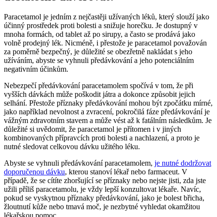
Paracetamol je jedním z nejčastěji užívaných léků, který slouží jako
účinný prostředek proti bolesti a snižuje horečku. Je dostupný v
mnoha formách, od tablet až po sirupy, a často se prodává jako
volně prodejný lék. Nicméně, i přestože je paracetamol považován
za poměrně bezpečný, je důležité se obezřetně nakládat s jeho
užíváním, abyste se vyhnuli předávkování a jeho potenciálním
negativním účinkům.
Nebezpečí předávkování paracetamolem spočívá v tom, že při
vyšších dávkách může poškodit játra a dokonce způsobit jejich
selhání. Přestože příznaky předávkování mohou být zpočátku mírné,
jako například nevolnost a zvracení, pokročilá fáze předávkování je
vážným zdravotním stavem a může vést až k fatálním následkům. Je
důležité si uvědomit, že paracetamol je přítomen i v jiných
kombinovaných přípravcích proti bolesti a nachlazení, a proto je
nutné sledovat celkovou dávku užitého léku.
Abyste se vyhnuli předávkování paracetamolem,
je nutné dodržovat
doporučenou dávku
, kterou stanoví lékař nebo farmaceut. V
případě, že se cítíte zhoršující se příznaky nebo nejste jisti, zda jste
užili příliš paracetamolu, je vždy lepší konzultovat lékaře. Navíc,
pokud se vyskytnou příznaky předávkování, jako je bolest břicha,
žloutnutí kůže nebo tmavá moč, je nezbytné vyhledat okamžitou
lékařskou pomoc.