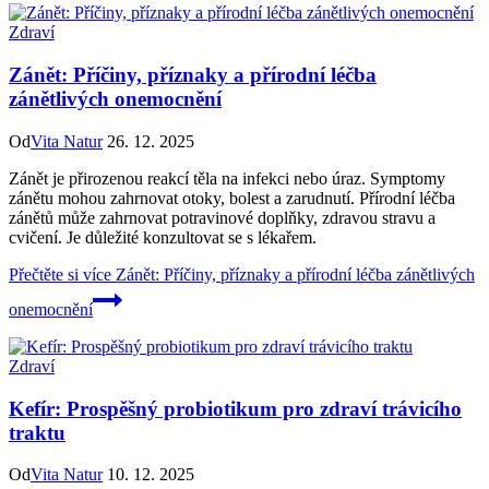
Zdraví
Zánět: Příčiny, příznaky a přírodní léčba
zánětlivých onemocnění
Od
Vita Natur
26. 12. 2025
Zánět je přirozenou reakcí těla na infekci nebo úraz. Symptomy
zánětu mohou zahrnovat otoky, bolest a zarudnutí. Přírodní léčba
zánětů může zahrnovat potravinové doplňky, zdravou stravu a
cvičení. Je důležité konzultovat se s lékařem.
Přečtěte si více
Zánět: Příčiny, příznaky a přírodní léčba zánětlivých
onemocnění
Zdraví
Kefír: Prospěšný probiotikum pro zdraví trávicího
traktu
Od
Vita Natur
10. 12. 2025