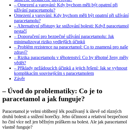
– Omezení a varování: Kdy bychom měli být opatrní při
užívání paracetamolu?
Omezení a varování: Kdy bychom měli být opatrní při užívání
paracetamolu?
– Alternativní přístupy ke snižování bolesti: Když paracetamol
nestačí
– Doporučení pro bezpečné užívání paracetamolu: Jak
minimalizovat riziko vedlejších účinků
– Problém rezistence na paracetamol: Co to znamená pro naše
zdraví?
– Rizika paracetamolu v těhotenství: Co by těhotné ženy měly
vědět?
– Příklady nežádoucích účinků a jejich řešení: Jak se vyhnout
komplikacím souvisejícím s paracetamolem
Závěr
– Úvod do problematiky: Co je to
paracetamol a jak funguje?
Paracetamol je velmi oblíbený lék používaný k úlevě od různých
druhů bolesti a snížení horečky. Jeho účinnost a relativní bezpečnost
ho činí více než jen běžným práškem na bolest. Ale jak paracetamol
vlastně funguje?