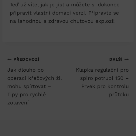
Teď už víte, jak je jíst a můžete si dokonce
připravit vlastní domácí verzi. Připravte se
na lahodnou a zdravou chuťovou explozi!
Navigace
PŘEDCHOZÍ
DALŠÍ
Jak dlouho po
Klapka regulační pro
pro
operaci křečových žil
spiro potrubí 150 –
příspěvek
mohu spírtovat –
Prvek pro kontrolu
Tipy pro rychlé
průtoku
zotavení