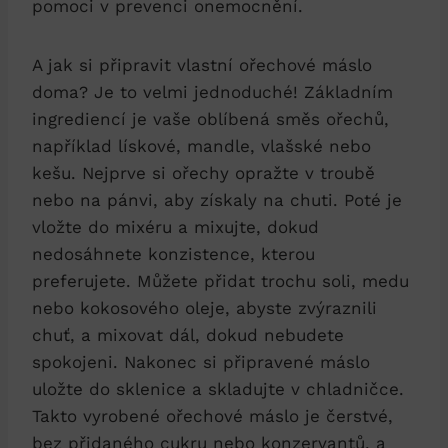
pomoci v prevenci onemocnění.
A jak si připravit vlastní ořechové máslo
doma? Je to velmi jednoduché! Základním
ingrediencí je vaše oblíbená směs ořechů,
například lískové, mandle, vlašské nebo
kešu. Nejprve si ořechy opražte v troubě
nebo na pánvi, aby získaly na chuti. Poté je
vložte do mixéru a mixujte, dokud
nedosáhnete konzistence, kterou
preferujete. Můžete přidat trochu soli, medu
nebo kokosového oleje, abyste zvýraznili
chuť, a mixovat dál, dokud nebudete
spokojeni. Nakonec si připravené máslo
uložte do sklenice a skladujte v chladničce.
Takto vyrobené ořechové máslo je čerstvé,
bez přidaného cukru nebo konzervantů, a