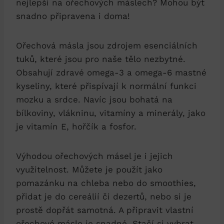
nejlepší na ořechových máslech? Mohou být
snadno připravena i doma!
Ořechová másla jsou zdrojem esenciálních
tuků, které jsou pro naše tělo nezbytné.
Obsahují zdravé omega-3 a omega-6 mastné
kyseliny, které přispívají k normální funkci
mozku a srdce. Navíc jsou bohatá na
bílkoviny, vlákninu, vitamíny a minerály, jako
je vitamín E, hořčík a fosfor.
Výhodou ořechových másel je i jejich
využitelnost. Můžete je použít jako
pomazánku na chleba nebo do smoothies,
přidat je do cereálií či dezertů, nebo si je
prostě dopřát samotná. A připravit vlastní
ořechové máslo je snadné. Stačí si vybrat