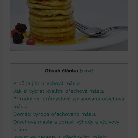
Obsah článku
[
skrýt
]
Proč je jíst ořechová másla
Jak si vybrat kvalitní ořechová másla
Přírodní vs. průmyslově zpracovaná ořechová
másla
Domácí výroba ořechového másla
Ořechová másla a zdraví: výhody a výživový
přínos
Inovativní recepty s ořechovými másly