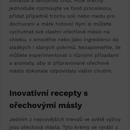
bohatou a lahodnou chuť. Poté ořechy
jednoduše rozmixujte ve food processoru,
přidat případně trochu soli nebo medu pro
dochucení a máte hotovo! Nyní si můžete
vychutnat své vlastní ořechové máslo na
chlebu, v smoothie nebo jako ingredienci do
sladkých i slaných pokrmů. Nezapomeňte, že
můžete experimentovat s různými přísadami
a aromaty, aby si připravované ořechové
máslo dokonale odpovídalo vašim chutím.
Inovativní recepty s
ořechovými másly
Jedním z nejnovějších trendů ve světě výživy
jsou ořechová másla. Tyto krémy se vyrábí z