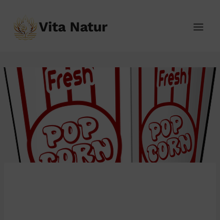
Přeskočit
na
Vita Natur
obsah