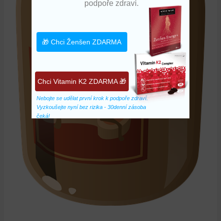
podpoře zdraví.
🎁 Chci Ženšen ZDARMA
Chci Vitamin K2 ZDARMA 🎁
Nebojte se udělat první krok k podpoře zdraví. 
Vyzkoušejte nyní bez rizika - 30denní zásoba 
čeká!