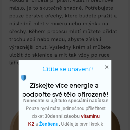
máslo, je to skutečně snadné. Potřebujete
pouze čerstvé ořechy, které budete pražit a
následně mlet v mixéru nebo mlýnku na
ořechy. Během procesu mletí můžete přidat
trochu soli nebo medu, abyste získali
výraznější chuť. Výsledný krém si můžete
uložit do sklenice a mít tak vždy po ruce
lahodný a zdravý pokrm.
Cítíte se unaveni?
Získejte více energie a 
podpořte své tělo přirozeně!
Nenechte si ujít tuto speciální nabídku
!
Pouze nyní máte jedinečnou příležitost
získat
30denní zásobu
vitamínu
K2
a
Ženšenu
.
Udělejte první krok k