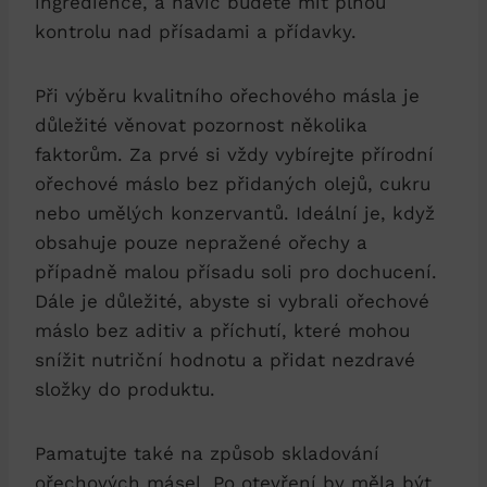
ingredience, a navíc budete mít plnou
kontrolu nad přísadami a přídavky.
Při výběru kvalitního ořechového másla je
důležité věnovat pozornost několika
faktorům. Za prvé si vždy vybírejte přírodní
ořechové máslo bez přidaných olejů, cukru
nebo umělých konzervantů. Ideální je, když
obsahuje pouze nepražené ořechy a
případně malou přísadu soli pro dochucení.
Dále je důležité, abyste si vybrali ořechové
máslo bez aditiv a příchutí, které mohou
snížit nutriční hodnotu a přidat nezdravé
složky do produktu.
Pamatujte také na způsob skladování
ořechových másel. Po otevření by měla být