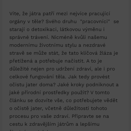
Víte, že játra patří mezi ⁤nejvíce pracující
orgány‌ v ⁢těle? Svého druhu ‌ "pracovníci" ‍ se
‍starají o detoxikaci,⁣ látkovou výměnu i
správné⁤ trávení.⁣ Nicméně kvůli našemu
modernímu​ životnímu stylu a‌ nezdravé
stravě se může⁢ stát, že tato klíčová žláza‌ je
přetížená a potřebuje⁤ načistit. ‍A to je
důležité nejen pro ​udržení ‌zdraví,‌ ale i⁣ pro
celkové fungování⁣ těla. ⁣Jak ⁤tedy provést
očistu jater ⁣doma? Jaké kroky ⁣podniknout a
⁣jaké přírodní prostředky použít? V tomto
článku ⁢se ⁤dozvíte vše, ‌co potřebujete vědět
o​ očistě jater,‌ včetně důležitosti ⁣tohoto
procesu pro vaše zdraví. Připravte se na
cestu‌ k zdravějším⁢ játrům a ‌lepšímu