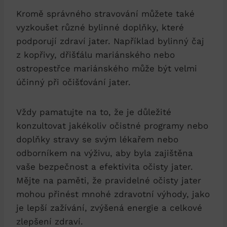
Kromě správného stravování můžete také
vyzkoušet⁤ různé bylinné⁣ doplňky, které
podporují‍ zdraví jater. ​Například bylinný​ čaj
z‍ kopřivy, ‍dřišťálu mariánského nebo
ostropestřce mariánského může⁤ být velmi
účinný při očišťování ‌jater.
Vždy⁤ pamatujte na‌ to, že ​je ​důležité
konzultovat jakékoliv očistné programy nebo
doplňky⁢ stravy se svým lékařem nebo
odborníkem⁤ na ​výživu, aby byla zajištěna
⁤vaše ⁣bezpečnost a ⁤efektivita očisty jater.
Mějte ‌na paměti, že pravidelné očisty jater⁢
mohou přinést ⁢mnohé zdravotní výhody, jako⁤
je lepší zažívání,⁣ zvýšená energie a celkové
zlepšení ⁤zdraví.