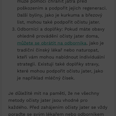
⁤může pomoci ⁤chránit játra před
poškozením⁣ a ⁢podpořit jejich regeneraci.‌
Další byliny,​ jako ‍je kurkuma a březový
⁣list, mohou také podpořit ​očistu jater.
Odborníci a doplňky:‍ Pokud máte obavy
ohledně ‌provádění očisty jater doma,
můžete se obrátit na odborníka
,‌ jako je
⁣tradiční ⁣čínský⁢ lékař nebo naturopat,
kteří vám mohou nabídnout individuální
strategii. Existují také doplňky stravy,‍
které mohou podpořit očistu‍ jater, jako
je například mléčný čísek.
Je důležité mít na ⁤paměti, že ⁣ne všechny‍
metody‌ očisty ⁣jater jsou vhodné pro⁤
každého. Před zahájením očisty jater se vždy
⁤poraďte se svým lékařem nebo odborníkem⁤