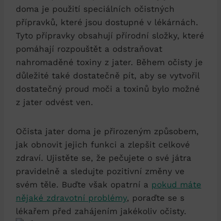
doma je použití speciálních ‍očistných
⁣přípravků, které jsou⁤ dostupné​ v‌ lékárnách.
Tyto přípravky ⁤obsahují​ přírodní ⁤složky, které
pomáhají ⁤rozpouštět a​ odstraňovat⁢
nahromaděné toxiny z jater. Během očisty ⁢je⁤
důležité také dostatečně pít, aby se vytvořil
dostatečný ⁣proud moči ⁤a toxinů bylo⁣ možné
z‍ jater ⁣odvést ⁤ven.
Očista jater doma je⁢ přirozeným způsobem,
jak‍ obnovit jejich funkci a zlepšit⁣ celkové
zdraví. ‍Ujistěte ⁣se,​ že pečujete o ⁤své játra ​
pravidelně a sledujte⁤ pozitivní změny ve
svém těle. Buďte⁤ však ‍opatrní​ a
pokud máte
nějaké zdravotní problémy
, poraďte se s
lékařem​ před zahájením⁢ jakékoliv ⁣očisty.