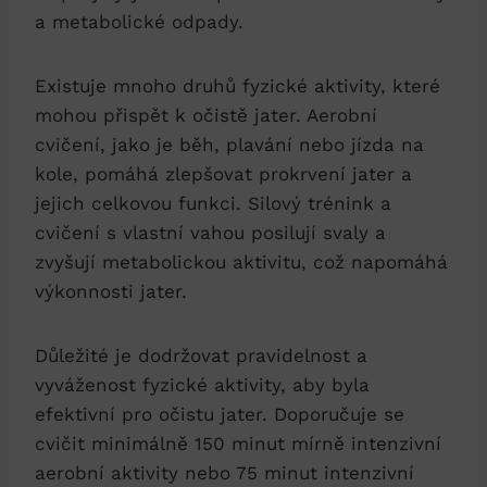
a ⁢metabolické odpady.
Existuje mnoho druhů fyzické aktivity, které⁣
mohou přispět k očistě ⁣jater.⁤ Aerobní
cvičení, jako je⁢ běh, plavání ‌nebo jízda‌ na
kole, pomáhá zlepšovat prokrvení jater⁤ a
jejich celkovou⁢ funkci. Silový trénink a
cvičení ‌s ⁣vlastní vahou posilují svaly a
‌zvyšují metabolickou aktivitu, ‍což ‍napomáhá
výkonnosti‌ jater.
Důležité je dodržovat pravidelnost⁢ a‌
vyváženost fyzické aktivity, aby byla
‌efektivní ⁢pro očistu jater. Doporučuje se
cvičit minimálně 150 minut ⁣mírně⁤ intenzivní
aerobní ⁢aktivity ​nebo 75 minut ‍intenzivní