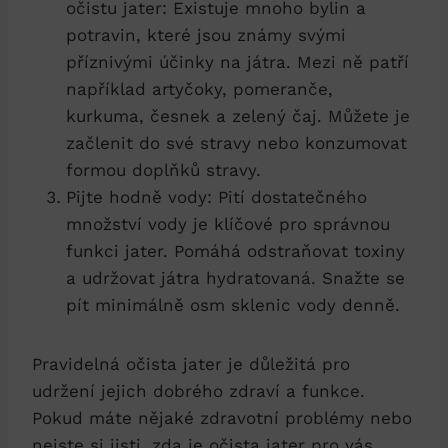
očistu jater: ​Existuje mnoho bylin⁤ a
potravin,⁤ které jsou ⁢známy⁣ svými
příznivými účinky ⁣na játra. Mezi ně patří
‌například artyčoky, pomeranče,
kurkuma, ⁢česnek⁢ a​ zelený čaj. Můžete je​
začlenit⁢ do své stravy⁤ nebo konzumovat
‌formou​ doplňků stravy.
Pijte hodně vody: Pití ⁤dostatečného⁤
množství vody ⁢je klíčové⁢ pro správnou
funkci jater. ⁤Pomáhá‍ odstraňovat ​toxiny
a udržovat​ játra hydratovaná. Snažte se
pít minimálně osm sklenic ​vody⁢ denně.
Pravidelná očista ⁣jater je důležitá⁣ pro
udržení jejich dobrého‍ zdraví a ‍funkce.
Pokud ⁢máte nějaké zdravotní problémy ​nebo
nejste ​si jisti,⁣ zda je‍ očista jater pro ‌vás