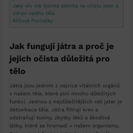
Jaký vliv ⁣má fyzická​ aktivita na‌ očistu jater a
zdraví celého těla
Klíčové‍ Poznatky
Jak fungují játra a proč⁢ je
jejich očista důležitá‍ pro
tělo
Játra jsou jedním ‌z nejvíce vitálních orgánů⁢
v​ našem těle, které plní mnoho důležitých
funkcí. Jednou z nejdůležitějších rolí jater ‌je
detoxikace těla. Játra filtrují krev a
‌odstraňují toxiny, ⁤zbytky léků a škodlivé
látky, které se⁤ hromadí v⁣ našem organismu.