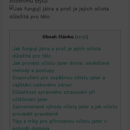
životnímu stylu!
Obsah článku
[
skrýt
]
Jak fungují játra a proč⁢ je jejich očista
důležitá‍ pro tělo
Jak‍ provést očistu jater ⁤doma: osvědčené
metody a postupy
Doporučení pro úspěšnou očistu jater a
zajištění celkového zdraví
Důležitost správného stravování ⁣při‌
očišťování jater
Zaznamenané výhody⁤ očisty jater a jak očistu
provádět pravidelně
Tipy a triky⁣ pro‌ přirozenou očistu jater v
pohodlí domova