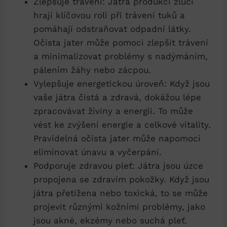
Zlepšuje trávení:‍ Játra ⁤produkcí žluči
hrají klíčovou⁤ roli při trávení tuků a
pomáhají odstraňovat odpadní látky.
Očista jater může pomoci​ zlepšit trávení
a ⁤minimalizovat problémy s​ nadýmáním,
pálením žáhy nebo zácpou.
Vylepšuje energetickou úroveň: Když ⁣jsou‍
vaše játra čistá ⁣a ⁣zdravá, dokážou lépe
zpracovávat živiny a energii. To může
vést ke ‍zvýšení energie ​a celkové​ vitality.
Pravidelná očista​ jater může ⁢napomoci
eliminovat ⁤únavu a vyčerpání.
Podporuje zdravou pleť:‌ Játra⁣ jsou úzce
propojena se zdravím pokožky. Když jsou
játra přetížena nebo toxická, to se může
projevit různými⁣ kožními problémy, jako
jsou akné, ekzémy nebo suchá pleť.