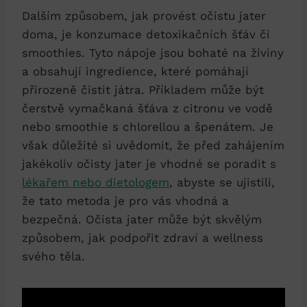
Dalším‌ způsobem, jak provést očistu‍ jater
doma, je​ konzumace⁢ detoxikačních šťáv či
smoothies. Tyto nápoje⁣ jsou bohaté⁢ na živiny‌
a obsahují​ ingredience, které‍ pomáhají
přirozeně čistit​ játra. Příkladem může být
čerstvě vymačkaná šťáva⁤ z citronu ve vodě⁢
nebo smoothie s chlorellou ⁣a špenátem.⁤ Je
však důležité⁤ si uvědomit,⁤ že před‍ zahájením
jakékoliv očisty jater je vhodné se poradit s
lékařem nebo dietologem
, ‌abyste se ‍ujistili,​
že tato ‍metoda je pro vás ‌vhodná a
bezpečná. Očista ‍jater může být skvělým
způsobem, jak podpořit zdraví a⁤ wellness
svého⁢ těla.