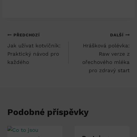
Navigace
PŘEDCHOZÍ
DALŠÍ
Jak užívat kotvičník:
Hrášková polévka:
pro
Praktický návod pro
Raw verze z
příspěvek
každého
ořechového mléka
pro zdravý start
Podobné příspěvky