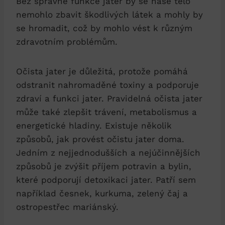
Bez správné funkce​ jater by se naše tělo⁤
nemohlo ⁤zbavit‌ škodlivých ⁣látek a mohly by
se hromadit, což by mohlo vést k různým⁤
zdravotním problémům.
Očista jater je ‌důležitá, ⁤protože pomáhá
odstranit nahromaděné toxiny a podporuje
‍zdraví a funkci⁣ jater. Pravidelná očista jater
může také zlepšit trávení, metabolismus⁣ a
energetické hladiny. Existuje ‍několik
způsobů, jak ⁢provést očistu jater doma.
Jedním z⁣ nejjednodušších a ⁢nejúčinnějších
způsobů ⁣je ‌zvýšit příjem potravin a bylin,⁣
které podporují ⁣detoxikaci ‌jater. Patří sem
⁢například česnek, kurkuma,​ zelený čaj a⁣
ostropestřec mariánský.