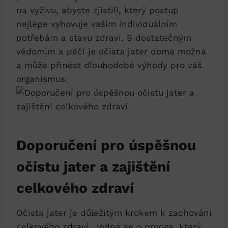
na⁤ výživu,⁣ abyste ⁢zjistili,‌ který postup
nejlépe⁣ vyhovuje vašim ​individuálním
potřebám⁢ a​ stavu zdraví. ‍S dostatečným
vědomím a ‍péčí je ‌očista jater doma možná
a ​může ⁢přinést dlouhodobé​ výhody pro váš
organismus.
Doporučení pro úspěšnou
očistu jater a zajištění
celkového zdraví
Očista jater ⁢je důležitým krokem ‍k zachování
celkového zdraví. Jedná se ‌o⁤ proces, který‍