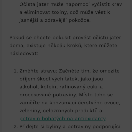
Očista jater může napomoci vyčistit⁢ krev
a eliminovat toxiny, což může vést ​k
jasnější a ⁣zdravější‍ pokožce.
Pokud se ‍chcete pokusit provést ‍očistu jater
doma, ⁤existuje​ několik‌ kroků, ‍které můžete
následovat:
Změňte stravu: ⁢Začněte tím, ​že omezíte
⁤příjem škodlivých látek,‌ jako jsou
alkohol, kofein,⁢ rafinovaný cukr‌ a
procesované potraviny.​ Místo⁤ toho se
⁣zaměřte na konzumaci⁤ čerstvého ovoce,
⁤zeleniny,‍ celozrnných produktů‌ a
potravin bohatých na antioxidanty
.
Přidejte⁣ si byliny a potraviny podporující