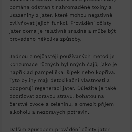
pomáhá odstranit nahromaděné toxiny a⁢
usazeniny z ⁤jater, které mohou negativně
ovlivňovat⁣ jejich funkci. Provádění očisty
jater ‌doma je ⁣relativně ⁣snadné‌ a může být⁢
provedeno ​několika‍ způsoby.
Jednou z nejčastěji používaných ⁢metod je
‌konzumace různých bylinných čajů, ‌jako‍ je
například pampeliška, šípek nebo kopřiva.
Tyto ⁢byliny mají detoxikační vlastnosti a
podporují regeneraci jater. Důležité je ⁢také
dodržovat zdravou ‌stravu, ‌bohatou ⁣na
‌čerstvé‌ ovoce⁢ a ‌zeleninu, ⁣a omezit ⁢příjem
alkoholu a nezdravých potravin.
Dalším ‌způsobem provádění ​očisty jater