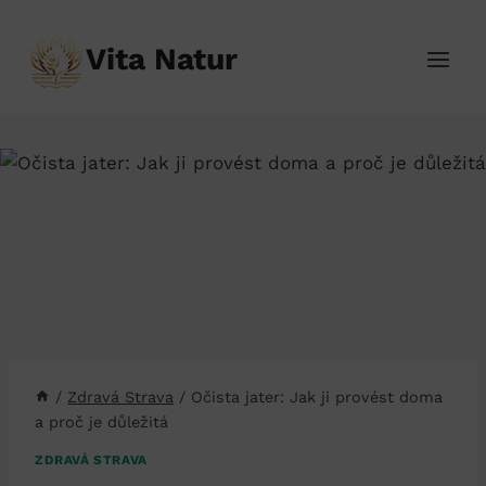
Přeskočit
na
Vita Natur
obsah
/
Zdravá Strava
/
Očista jater: Jak ji provést doma
a proč je důležitá
ZDRAVÁ STRAVA