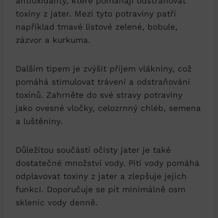
antioxidanty, ‌které pomáhají odstraňovat‍
toxiny ⁤z​ jater. Mezi tyto⁤ potraviny patří
⁣například ⁤tmavé listové zelené, bobule,
zázvor a‌ kurkuma.
Dalším ‌tipem⁤ je zvýšit příjem vlákniny, ⁢což
pomáhá stimulovat trávení⁤ a odstraňování
‍toxinů. Zahrněte⁣ do své stravy potraviny ​
jako ovesné vločky, celozrnný‍ chléb, semena
a​ luštěniny.
Důležitou součástí očisty jater je také⁢
dostatečné‍ množství‍ vody. Pití‍ vody ⁣pomáhá
⁣odplavovat toxiny z jater a zlepšuje jejich
funkci. Doporučuje se pít⁣ minimálně osm‌
sklenic ​vody ‌denně.