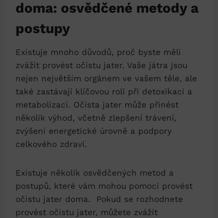
⁤doma: osvědčené metody a
postupy
Existuje mnoho důvodů,⁤ proč byste⁢ měli
zvážit provést očistu‍ jater. Vaše játra jsou
nejen ‌největším orgánem ve vašem těle, ale
také zastávají klíčovou roli při detoxikaci a
metabolizaci. Očista ‌jater může přinést
několik výhod, včetně zlepšení trávení,‌
zvýšení energetické úrovně a podpory
celkového zdraví.
Existuje‍ několik‍ osvědčených metod a
postupů, které⁣ vám‌ mohou pomoci provést
očistu jater doma. ‌ Pokud se rozhodnete
provést očistu jater,⁤ můžete ‌zvážit