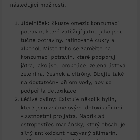
‌následující možnosti:
Jídelníček: Zkuste​ omezit‍ konzumaci
⁣potravin, které‍ zatěžují játra, jako jsou
tučné ⁣potraviny, rafinované cukry a
alkohol. Místo toho se zaměřte na
konzumaci potravin, které⁢ podporují⁤
játra, jako jsou brokolice, ‍zelená ⁣listová
zelenina, ‍česnek ‌a citróny. Dbejte ⁢také
na dostatečný⁤ příjem vody, aby⁤ se⁣
podpořila ⁢detoxikace.
Léčivé byliny:⁣ Existuje několik ⁢bylin, ​
které ⁢jsou známé svými‌ detoxikačními‍
vlastnostmi​ pro játra. Například
⁣ostropestřec ‌mariánský, který ⁣obsahuje
silný antioxidant nazývaný silimarin,