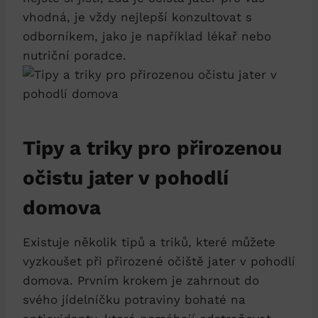
vhodná, je vždy nejlepší⁤ konzultovat s
odborníkem, jako⁢ je například lékař ⁤nebo⁣
nutriční poradce.
Tipy a triky⁣ pro‌ přirozenou
očistu jater v pohodlí
domova
Existuje několik⁤ tipů ⁤a ⁢triků, které můžete
vyzkoušet při ‍přirozené očiště⁢ jater v pohodlí⁣
domova. Prvním krokem je zahrnout do
svého⁣ jídelníčku potraviny ⁤bohaté na