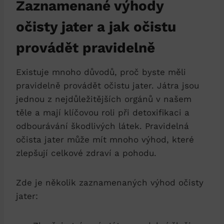
Zaznamenané výhody⁤
očisty jater a jak očistu
provádět pravidelně
Existuje mnoho důvodů, proč ​byste měli
pravidelně provádět očistu jater. ​Játra jsou
jednou⁤ z nejdůležitějších orgánů v našem
těle a mají ​klíčovou‌ roli při detoxifikaci a⁤
odbourávání⁤ škodlivých látek. Pravidelná
očista jater může mít mnoho⁤ výhod,‌ které
zlepšují​ celkové zdraví a pohodu.
Zde ​je několik zaznamenaných výhod očisty
jater: