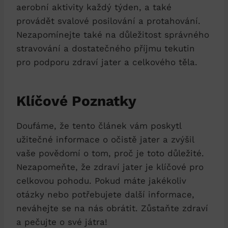
‍aerobní aktivity ‍každý ‍týden, ‍a ‌také‍
provádět svalové posilování‌ a protahování.
Nezapomínejte ⁣také na důležitost ​správného
​stravování a dostatečného příjmu⁢ tekutin⁣
pro ​podporu zdraví jater a celkového těla.
Klíčové‍ Poznatky
Doufáme, že tento článek vám poskytl ​
užitečné informace o ‍očistě ‍jater a zvýšil
vaše⁣ povědomí o tom, proč‌ je toto ⁣důležité.
Nezapomeňte, že zdraví jater je klíčové ⁣pro⁤
celkovou pohodu. Pokud máte jakékoliv
otázky​ nebo potřebujete další informace,
‌neváhejte se na ⁣nás⁤ obrátit. Zůstaňte zdraví
a⁣ pečujte o⁣ své játra!