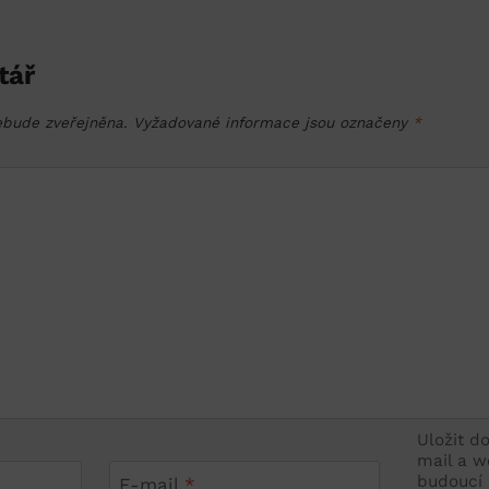
tář
ebude zveřejněna.
Vyžadované informace jsou označeny
*
Uložit d
mail a w
budoucí
E-mail
*