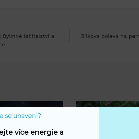
 Bylinné léčitelství a
Bilkova poleva na pern
ce
te se unaveni?
ejte více energie a 