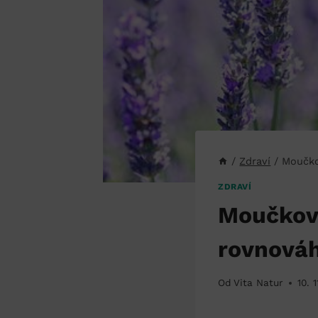
/
Zdraví
/
Moučko
ZDRAVÍ
Moučková
rovnová
Od
Vita Natur
10. 