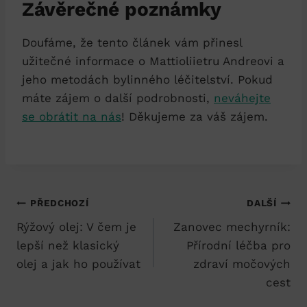
Závěrečné poznámky
Doufáme, že tento článek vám přinesl
užitečné informace o Mattioliietru Andreovi a
jeho metodách bylinného léčitelství. Pokud
máte zájem o další podrobnosti,
neváhejte
se obrátit na nás
! Děkujeme za váš zájem.
Navigace
PŘEDCHOZÍ
DALŠÍ
Rýžový olej: V čem je
Zanovec mechyrník:
pro
lepší než klasický
Přírodní léčba pro
příspěvek
olej a jak ho používat
zdraví močových
cest