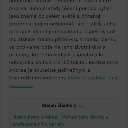
odborníků na tuto tématiku je Mattioliietro
Andrea. Jeho metody léčení pomocí bylin
jsou známé po celém světě a přitahují
pozornost nejen odborníků, ale i laiků. Jeho
přístup k léčení je inovativní a úspěšný, což
mu získalo mnoho příznivců. V tomto článku
se podíváme blíže na jeho životní dílo a
principy, které ho vedly k úspěchu jako
odborníka na bylinné léčitelství. Mattioliietro
Andrea je skutečně jedinečným a
inspirativním jedincem,
který si zaslouží naši
pozornost
.
Obsah článku
[
skrýt
]
Mattioliietro Andrea: Přehled jeho života a
profesionálního kariéry