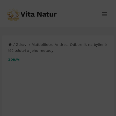
Přeskočit
na
Vita Natur
obsah
/
Zdraví
/
Mattioliietro Andrea: Odborník na bylinné
léčitelství a jeho metody
ZDRAVÍ