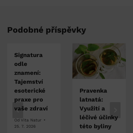
Podobné příspěvky
Signatura
odle
znamení:
Tajemství
esoterické
Pravenka
praxe pro
latnatá:
vaše zdraví
Využití a
léčivé účinky
Od
Vita Natur
této byliny
25. 7. 2026