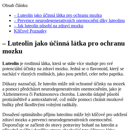
Obsah článku
– Luteolin jako účinná látka pro ochranu mozku
– Prevence neurodegenerativních onemocnění díky luteolinu
– Jak luteolin působí na zdraví mozku
Klíčové Poznatky
– Luteolin jako účinná látka pro ochranu
mozku
Luteolin
je rostlinná látka, která se stále více studuje pro své
potenciální účinky na zdraví mozku. Jedná se o flavonoid, který se
nachází v různých rostlinách, jako jsou petržel, celer nebo paprika.
Důkazy naznačují, že luteolin může mít ochranné účinky na mozek
a pomoci předcházet neurodegenerativním onemocněním, jako je
Alzheimerova či Parkinsonova choroba. Luteolin údajně působí
protizánětlivě a antioxidativně, což může pomoci chránit mozkové
buňky před škodlivými volnými radikály.
Dosažení optimálního příjmu luteolinu může být klíčové pro udržení
zdraví mozku a prevenci neurodegenerativních onemocnění.
Doporučuje se začlenit do stravy potraviny bohaté na luteolin a