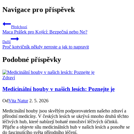
Navigace pro příspěvek
Předchozí
Maca Prášek pro Kojící: Bezpečná nebo Ne?
Další
Proč kotvičník někdy neroste a jak to napravit
Podobné příspěvky
Zdraví
Medicinální houby v našich lesích: Poznejte je
Od
Vita Natur
2. 5. 2026
Medicinální houby jsou skvělým podporovatelem našeho zdraví a
přírodní medicíny. V českých lesích se ukrývá mnoho druhů těchto
léčivých hub, které nabízejí bohaté množství léčivých účinků.
Přijďte a objevte sílu medicinálních hub v našich lesích a ponořte se
do fascinujícího světa přírodního léčení.