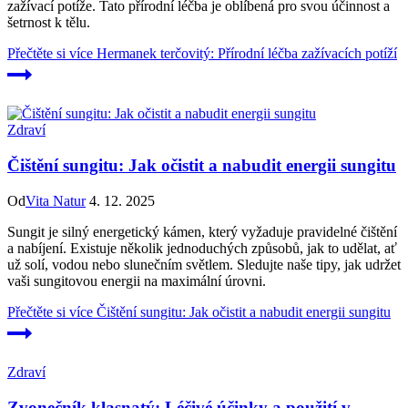
zažívací potíže. Tato přírodní léčba je oblíbená pro svou účinnost a
šetrnost k tělu.
Přečtěte si více
Hermanek terčovitý: Přírodní léčba zažívacích potíží
Zdraví
Čištění sungitu: Jak očistit a nabudit energii sungitu
Od
Vita Natur
4. 12. 2025
Sungit je silný energetický kámen, který vyžaduje pravidelné čištění
a nabíjení. Existuje několik jednoduchých způsobů, jak to udělat, ať
už solí, vodou nebo slunečním světlem. Sledujte naše tipy, jak udržet
vaši sungitovou energii na maximální úrovni.
Přečtěte si více
Čištění sungitu: Jak očistit a nabudit energii sungitu
Zdraví
Zvonečník klasnatý: Léčivé účinky a použití v