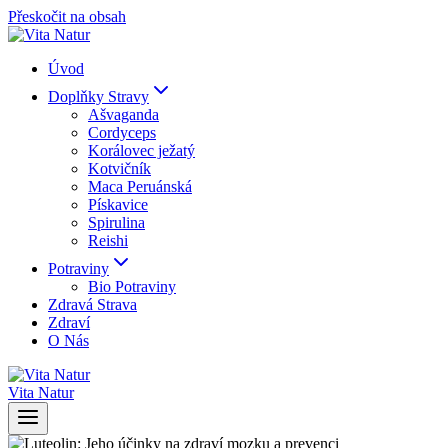
Přeskočit na obsah
Úvod
Doplňky Stravy
Ašvaganda
Cordyceps
Korálovec ježatý
Kotvičník
Maca Peruánská
Pískavice
Spirulina
Reishi
Potraviny
Bio Potraviny
Zdravá Strava
Zdraví
O Nás
Vita Natur