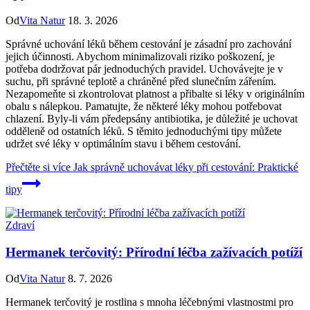
Od
Vita Natur
18. 3. 2026
Správné uchování léků během cestování je zásadní pro zachování
jejich účinnosti. Abychom minimalizovali riziko poškození, je
potřeba dodržovat pár jednoduchých pravidel. Uchovávejte je v
suchu, při správné teplotě a chráněné před slunečním zářením.
Nezapomeňte si zkontrolovat platnost a přibalte si léky v originálním
obalu s nálepkou. Pamatujte, že některé léky mohou potřebovat
chlazení. Byly-li vám předepsány antibiotika, je důležité je uchovat
odděleně od ostatních léků. S těmito jednoduchými tipy můžete
udržet své léky v optimálním stavu i během cestování.
Přečtěte si více
Jak správně uchovávat léky při cestování: Praktické
tipy
Zdraví
Hermanek terčovitý: Přírodní léčba zažívacích potíží
Od
Vita Natur
8. 7. 2026
Hermanek terčovitý je rostlina s mnoha léčebnými vlastnostmi pro