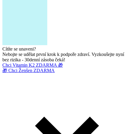
Cítíte se unaveni?
Nebojte se udělat první krok k podpoře zdraví. Vyzkoušejte nyní
bez rizika - 30denní zásoba čeká!
Chci Vitamin K2 ZDARMA 🎁
🎁 Chci Ženšen ZDARMA