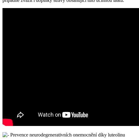
případně zvážit i doplňky stravy obsahující tuto účinnou látku.