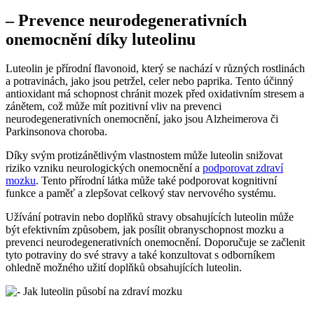
– Prevence neurodegenerativních
onemocnění díky luteolinu
Luteolin je přírodní flavonoid, který se nachází v různých rostlinách
a potravinách, jako jsou petržel, celer nebo paprika. Tento účinný
antioxidant má schopnost chránit mozek před oxidativním stresem a
zánětem, což může mít pozitivní vliv na prevenci
neurodegenerativních onemocnění, jako jsou Alzheimerova či
Parkinsonova choroba.
Díky svým protizánětlivým vlastnostem může luteolin snižovat
riziko vzniku neurologických onemocnění a
podporovat zdraví
mozku
. Tento přírodní látka může také podporovat kognitivní
funkce a paměť a zlepšovat celkový stav nervového systému.
Užívání potravin nebo doplňků stravy obsahujících luteolin může
být efektivním způsobem, jak posílit obranyschopnost mozku a
prevenci neurodegenerativních onemocnění. Doporučuje se začlenit
tyto potraviny do své stravy a také konzultovat s odborníkem
ohledně možného užití doplňků obsahujících luteolin.