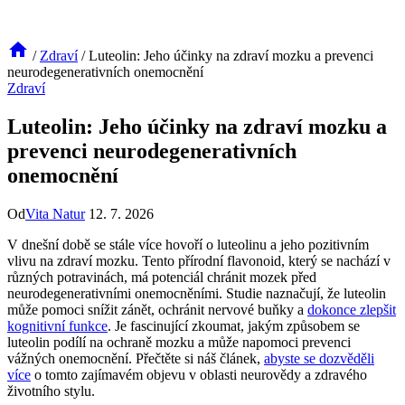
/
Zdraví
/
Luteolin: Jeho účinky na zdraví mozku a prevenci
neurodegenerativních onemocnění
Zdraví
Luteolin: Jeho účinky na zdraví mozku a
prevenci neurodegenerativních
onemocnění
Od
Vita Natur
12. 7. 2026
V dnešní době se stále více hovoří o luteolinu a jeho pozitivním
vlivu na zdraví mozku. Tento přírodní flavonoid, který se nachází v
různých potravinách, má potenciál chránit mozek před
neurodegenerativními onemocněními. Studie naznačují, že luteolin
může pomoci snížit zánět, ochránit nervové buňky a
dokonce zlepšit
kognitivní funkce
. Je fascinující zkoumat, jakým způsobem se
luteolin podílí na ochraně mozku a může napomoci prevenci
vážných onemocnění. Přečtěte si náš článek,
abyste se dozvěděli
více
o tomto zajímavém objevu v oblasti neurovědy a zdravého
životního stylu.