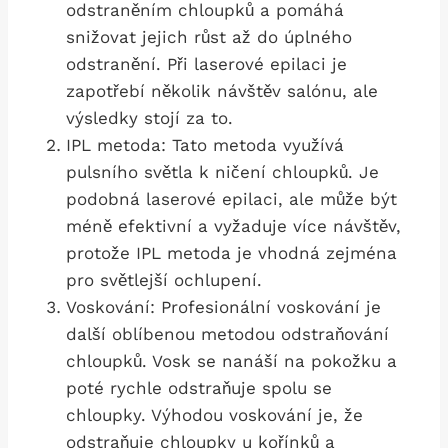
odstraněním⁢ chloupků a pomáhá
snižovat jejich růst až do úplného
odstranění. ⁣Při laserové epilaci je
zapotřebí několik návštěv salónu,⁤ ale
výsledky stojí za to.
IPL metoda: Tato metoda ‌využívá
pulsního ⁤světla k ničení chloupků. Je
podobná laserové⁣ epilaci, ale může ⁤být
méně efektivní a vyžaduje více návštěv, ​
protože IPL metoda je vhodná zejména
pro světlejší ochlupení.
Voskování: Profesionální voskování je
další oblíbenou metodou odstraňování
chloupků. Vosk se nanáší na pokožku a
poté rychle odstraňuje spolu se
chloupky. Výhodou voskování je, že
odstraňuje chloupky u kořínků a