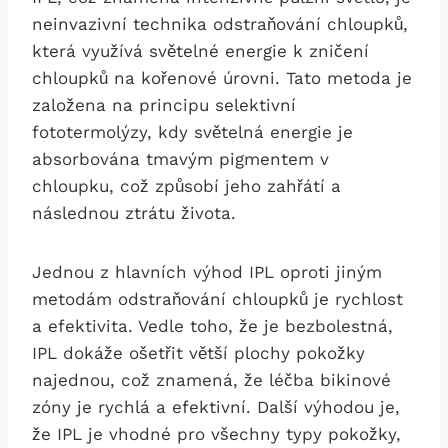
neinvazivní technika odstraňování chloupků,
která využívá světelné energie k zničení
chloupků na kořenové úrovni. Tato‍ metoda je
založena na principu selektivní
fototermolýzy, kdy světelná energie je
⁣absorbována tmavým pigmentem v
chloupku, což způsobí jeho zahřátí a
následnou ztrátu⁢ života.
Jednou z hlavních výhod IPL oproti jiným
metodám odstraňování chloupků je rychlost
a efektivita. Vedle toho,⁤ že je bezbolestná,
IPL dokáže ošetřit větší plochy pokožky
najednou, což znamená, že ⁣léčba bikinové‌
zóny je rychlá‌ a efektivní. Další výhodou je,
že IPL je‌ vhodné pro všechny‍ typy pokožky,