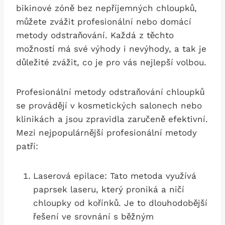
bikinové zóně bez nepříjemných chloupků,⁤
můžete zvážit profesionální nebo domácí
metody ​odstraňování. Každá z těchto
možností má své výhody ​i nevýhody,⁣ a tak je
důležité zvážit,⁤ co je pro vás ⁢nejlepší ⁣volbou.
Profesionální‍ metody‍ odstraňování chloupků
⁢se provádějí v kosmetických salonech nebo
klinikách a jsou zpravidla ​zaručeně efektivní.
Mezi nejpopulárnější profesionální metody
patří:
Laserová epilace: Tato metoda využívá
paprsek⁣ laseru, který proniká a ničí
chloupky od ⁣kořínků. Je to dlouhodobější
řešení ve srovnání s běžným‍