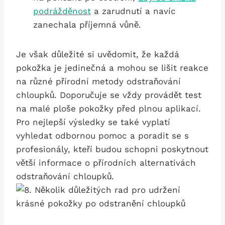
podrážděnost
a zarudnutí a‍ navíc
zanechala příjemná vůně.
Je však důležité si‍ uvědomit, že každá⁣
pokožka je jedinečná a mohou se lišit reakce
na různé přírodní metody‍ odstraňování
chloupků.⁤ Doporučuje⁤ se vždy ⁣provádět test
na malé ploše pokožky před plnou aplikací.
Pro nejlepší ⁢výsledky se také vyplatí
vyhledat⁢ odbornou pomoc a poradit se s
profesionály, kteří budou schopni ‍poskytnout⁤
větší informace o ‍přírodních alternativách
odstraňování chloupků.