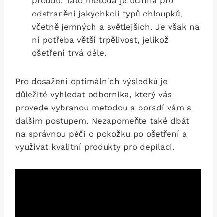
proudu. Tato metoda⁤ je účinná ⁤pro
odstranění⁢ jakýchkoli typů chloupků,
včetně jemných a světlejších. Je ‌však na⁤
ní potřeba větší trpělivost, jelikož⁢
ošetření trvá déle.
Pro dosažení optimálních výsledků je
důležité vyhledat odborníka, který vás
provede vybranou metodou a poradí vám s
dalším postupem. Nezapomeňte také dbát
na správnou péči o pokožku po ošetření a
využívat kvalitní produkty pro ⁤depilaci.