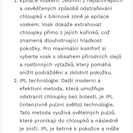
Epilace voskem: Jedním z nejúčinnějších
a osvědčených způsobů odstraňování
chloupků v bikinové zóně ‌je epilace
⁤voskem. Vosk dokáže extrahovat
chloupky přímo z jejich kořínků, což
znamená dlouhotrvající​ hladkost
pokožky. Pro ⁤maximální ⁤komfort si
vyberte ⁣vosk s obsahem přírodních olejů
a rostlinných výtažků, který pomáhá
snížit podráždění a zklidnit pokožku.
IPL technologie: Další ‌moderní⁤ a
efektivní metoda, která umožňuje
odstranit chloupky⁢ bez bolesti, je IPL
(intenzivně pulzní světlo) technologie.‌
Tato metoda využívá světelných pulzů,
které⁤ pronikají do chloupků a následně
je ⁢zničí. IPL je ​šetrné k pokožce ‍a může