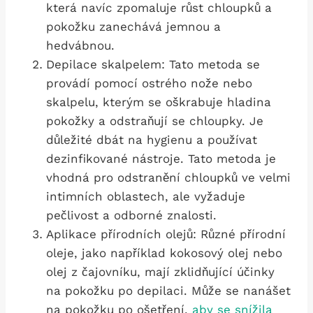
která navíc zpomaluje růst chloupků a
pokožku zanechává jemnou a
hedvábnou.
Depilace skalpelem: ⁢Tato metoda se
provádí pomocí‍ ostrého nože‍ nebo
skalpelu, kterým​ se oškrabuje hladina
pokožky a odstraňují se chloupky. Je
důležité dbát na hygienu a používat
dezinfikované nástroje. Tato metoda je
vhodná pro odstranění chloupků ve velmi
intimních oblastech, ale vyžaduje
pečlivost a odborné znalosti.
Aplikace přírodních olejů: Různé ⁢přírodní
oleje, jako ⁢například kokosový ⁢olej⁣ nebo
olej z čajovníku, mají zklidňující účinky
na pokožku ‍po depilaci. Může se nanášet
na pokožku po ošetření,
aby se snížila