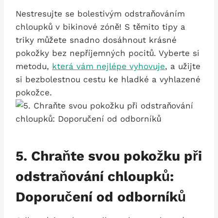
Nestresujte se bolestivým odstraňováním
chloupků v bikinové zóně!⁤ S těmito tipy ⁢a
triky ⁢můžete snadno ⁣dosáhnout krásné
pokožky bez nepříjemných pocitů. Vyberte si ​
metodu,
která vám nejlépe vyhovuje
, a ‌užijte
si bezbolestnou cestu ke hladké a⁤ vyhlazené
pokožce.
5. Chraňte svou⁣ pokožku při
odstraňování chloupků:
Doporučení od odborníků