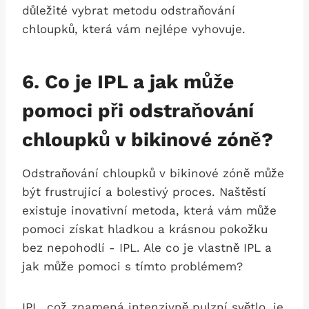
důležité vybrat metodu odstraňování
chloupků, která vám nejlépe vyhovuje.
6. Co je IPL⁤ a jak ⁢může
pomoci při odstraňování
chloupků v bikinové zóně?
Odstraňování chloupků⁣ v bikinové‍ zóně může
být frustrující a⁣ bolestivý proces. Naštěstí
existuje ⁣inovativní metoda, která vám může
pomoci získat hladkou a krásnou pokožku
bez nepohodlí ​- IPL.‍ Ale co je vlastně IPL a
jak může pomoci s tímto‌ problémem?
IPL, což znamená intenzivně pulzní světlo, je