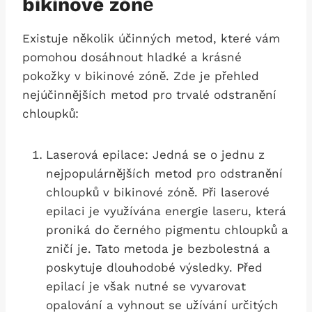
bikinové zóně
Existuje několik účinných⁣ metod, které vám
pomohou dosáhnout hladké a krásné
pokožky v bikinové zóně. Zde je přehled
nejúčinnějších metod pro‍ trvalé odstranění
chloupků:
Laserová epilace: Jedná se o jednu z
nejpopulárnějších metod pro odstranění
chloupků v bikinové‌ zóně.⁣ Při laserové
epilaci je využívána energie laseru, která
proniká do černého ⁢pigmentu chloupků a
​zničí je. Tato​ metoda je bezbolestná a
poskytuje‍ dlouhodobé výsledky. Před
epilací je však nutné se vyvarovat
opalování ⁢a vyhnout se užívání určitých