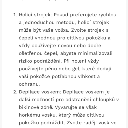
Holicí ⁤strojek: Pokud preferujete ⁤rychlou
a⁤ jednoduchou metodu, holicí strojek
může být vaše volba. Zvolte strojek s
čepelí vhodnou pro⁢ citlivou pokožku a
vždy používejte novou nebo dobře
ošetřenou čepel, abyste minimalizovali
riziko podráždění. Při holení vždy
používejte pěnu nebo gel, které dodají
vaší​ pokožce potřebnou vlhkost a
ochranu.
Depilace voskem: Depilace voskem je ​
další ‌možností pro odstranění chloupků v⁣
bikinové zóně. Vyvarujte se však
horkému‍ vosku,⁤ který může citlivou
pokožku podráždit. Zvolte raději vosk ⁤ve