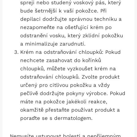
spreji nebo studený voskový pás, který
bude šetrnější ​k vaší pokožce. Při
depilaci dodržujte správnou techniku⁣ a
⁢nezapomeňte na ošetřující krém po
odstranění vosku, ⁢který zklidní pokožku
a minimalizuje zarudnutí.
Krém ‍na odstraňování ⁤chloupků: Pokud
nechcete zasahovat ‌do kořínků
chloupků,⁤ můžete vyzkoušet krém na
odstraňování chloupků. Zvolte produkt
určený pro citlivou pokožku a vždy
pečlivě dodržujte pokyny⁤ výrobce. Pokud
máte na pokožce jakékoli reakce,
okamžitě přestaňte používat produkt ⁢a
poraďte se s dermatologem.
Nemusíte ‌ustupovat bolesti a ⁣nepříjemným