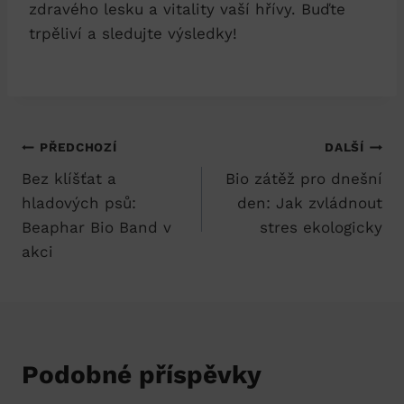
zdravého lesku a vitality vaší hřívy. Buďte
trpěliví a sledujte výsledky!
Navigace
PŘEDCHOZÍ
DALŠÍ
Bez klíšťat a
Bio zátěž pro dnešní
pro
hladových psů:
den: Jak zvládnout
příspěvek
Beaphar Bio Band v
stres ekologicky
akci
Podobné příspěvky