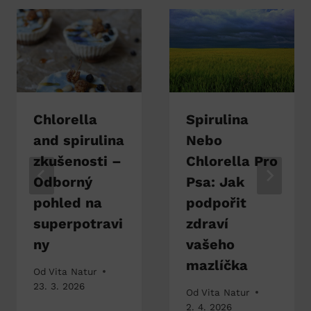
Chlorella
Spirulina
and spirulina
Nebo
zkušenosti –
Chlorella Pro
Odborný
Psa: Jak
pohled na
podpořit
superpotravi
zdraví
ny
vašeho
mazlíčka
Od
Vita Natur
23. 3. 2026
Od
Vita Natur
2. 4. 2026