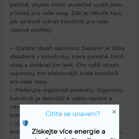
pečlivě, abyste mohli skutečně využít jeho
přínosů pro vaše vlasy. Zde je několik tipů,
jak správně vybrat kotvičník pro vaše
vlasové potřeby:
– Zjistěte obsah saponinu: Saponin je látka
obsažená v kotvičníku, která pomáhá čistit
vlasy a dodávat jim lesk. Čím vyšší obsah
saponinu, tím efektivnější bude kotvičník
pro vaše vlasy.
– Preferujte organické produkty: Organický
kotvičník je šetrnější k vašim vlasům a
neobsahuje žádné agresivní chemikálie,
Cítíte se unaveni?
které by mohly poškozovat vaši hřívu.
– Vyberte formu podle vašich preferencí:
Získejte více energie a 
Kotvičník se dá sehnat v různých formách,