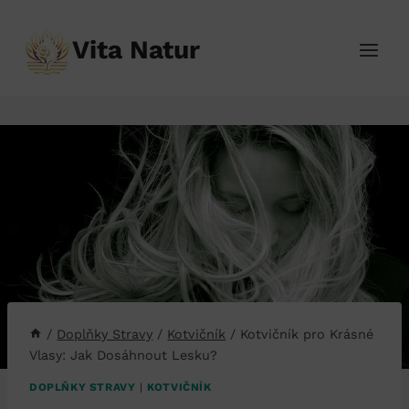
Přeskočit
na
Vita Natur
obsah
/
Doplňky Stravy
/
Kotvičník
/
Kotvičník pro Krásné
Vlasy: Jak Dosáhnout Lesku?
DOPLŇKY STRAVY
|
KOTVIČNÍK