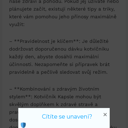
naše zdraví a pohodu. Pokud jej užíváte nebo
plánujete začít, existují některé tipy a triky,
které vám pomohou jeho přínosy maximálně
využít:
– **Pravidelnost je klíčem**: Je důležité
dodržovat doporučenou dávku kotvičníku
každý den, abyste dosáhli maximální
účinnosti. Nezapomeňte si přípravek brát
pravidelně a pečlivě sledovat svůj režim.
– **Kombinování s zdravým životním
stylem**: Kotvičník Kapsle mohou být
skvělým doplňkem k zdravé stravě a
pravidelnému cvičení. Pokud chcete
Cítíte se unaveni?
dosáhnout optimálních výsledků,
doporučujeme kombinovat užívání přípravku