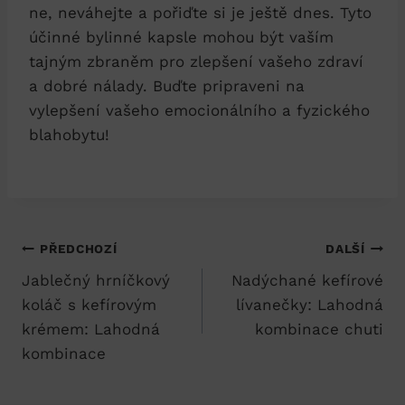
ne, neváhejte a pořiďte si je ještě dnes. Tyto
účinné bylinné kapsle mohou být vaším
tajným zbraněm pro zlepšení vašeho zdraví
a dobré nálady. Buďte pripraveni na
vylepšení vašeho emocionálního a fyzického
blahobytu!
Navigace
PŘEDCHOZÍ
DALŠÍ
Jablečný hrníčkový
Nadýchané kefírové
pro
koláč s kefírovým
lívanečky: Lahodná
příspěvek
krémem: Lahodná
kombinace chuti
kombinace