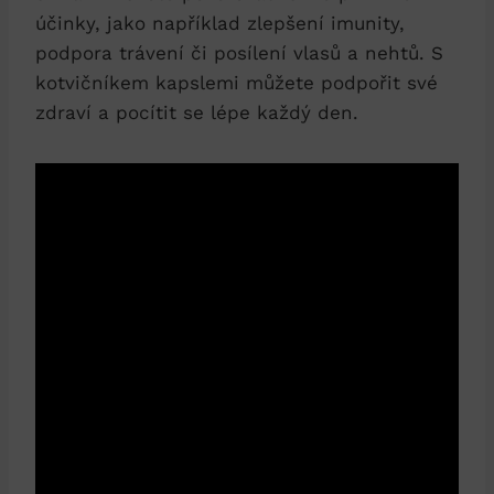
účinky, jako například zlepšení imunity,
podpora trávení či posílení vlasů a nehtů. S
kotvičníkem kapslemi můžete podpořit své
zdraví a pocítit se lépe každý den.