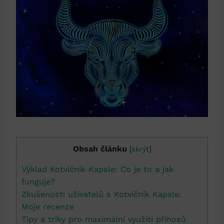
Obsah článku
[
skrýt
]
Výklad Kotvičník Kapsle: Co je to a jak
funguje?
Zkušenosti uživatelů s Kotvičník Kapsle:
Moje recenze
Tipy a triky pro maximální využití přínosů