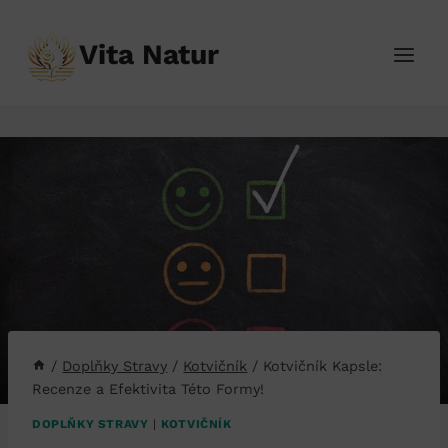
Přeskočit
na
Vita Natur
obsah
/
Doplňky Stravy
/
Kotvičník
/
Kotvičník Kapsle:
Recenze a Efektivita Této Formy!
DOPLŇKY STRAVY
|
KOTVIČNÍK