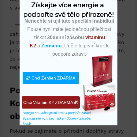
Získejte více energie a 
s aktivním životním stylem.
podpořte své tělo přirozeně!
Nenechte si ujít tuto speciální nabídku
!
– **Konzultace s odborníkem**: Před
Pouze nyní máte jedinečnou příležitost
zahájením užívání jakéhokoli doplňku stravy
získat
30denní zásobu
vitamínu
je vždy dobré se poradit s odborníkem, jako
K2
a
Ženšenu
.
Udělejte první krok k
je lékař nebo nutriční poradce. Tím zajistíte,
podpoře zdraví.
že využijete kotvičníku Kapsle co
nejefektivněji a bezpečně.
🎁 Chci Ženšen ZDARMA
Podrobná analýza složení
Kotvičník Kapsle: Co
Chci Vitamin K2 ZDARMA 🎁
obsahuje a proč
Nebojte se udělat první krok k podpoře zdraví. 
Vyzkoušejte nyní bez rizika - 30denní zásoba 
čeká!
Pokud se zajímáte o přírodní doplňky stravy