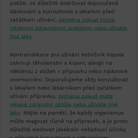
potíže. Je důležité dodržovat doporučené
dávkování a konzultovat s lékařem před
začátkem užívání,
zejména pokud trpíte
nějakými zdravotními problémy nebo užíváte
jiné léky
.
Kontraindikace pro užívání Kotvičník Kapsle
zahrnují těhotenství a kojení, alergii na
některou z složek v přípravku nebo nádorové
onemocnění. Doporučujeme vždy konzultovat
s lékařem nebo lékárníkem před začátkem
užívání přípravku,
zejména pokud máte
nějaké zdravotní obtíže nebo užíváte jiné
léky
. Mějte na paměti, že každý organismus
může reagovat různě na přípravek, a je proto
důležité sledovat jakékoliv nežádoucí účinky
a případně konzultovat s odborníkem.