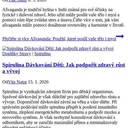
Ašvaganda je tradiční bylina v Indii známá pro své účinky na
fyzické i duševní zdraví. Jeho užití může posílit vaše tělo i mysl a
pomoci vám lépe zvládat stres a únavu.Čtěte více o tom, jak vám
ašvaganda může pomoci dosáhnout rovnováhy a harmonie v životě.
Přečtěte si více
Ašvaganda: Použití, které posílí vaše tělo i mysl
Doplňky Stravy
|
Spirulina
Spirulina Dávkování Děti: Jak podpořit zdravý růst
a vývoj
Od
Vita Natur
15. 1. 2026
Spirulina je vynikajícím zdrojem živin pro dětský organismus.
Správné dávkování je však důležité pro zajištění zdravého růstu a
vývoje. Doporučené dávkování závisí na věku a váze dítěte. Při
správném podávání může spirulina přispět k posílení imunitního
systému, zlepšení energetického metabolismu a podpoře mozku a
nervového systému. Je však nezbytné konzultovat dávkování s
odborníkem, aby se zaručilo maximální přínos a minimalizovaly
případné nežádoucí účinky.