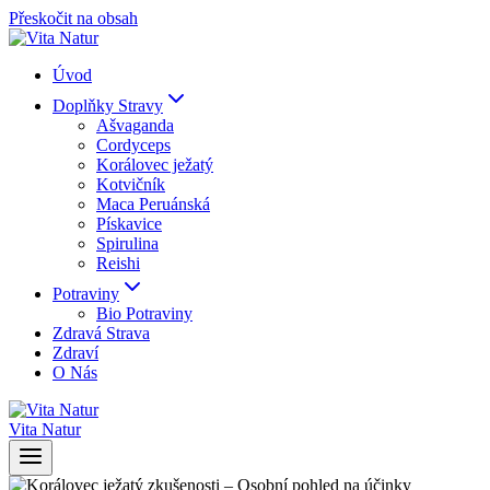
Přeskočit na obsah
Úvod
Doplňky Stravy
Ašvaganda
Cordyceps
Korálovec ježatý
Kotvičník
Maca Peruánská
Pískavice
Spirulina
Reishi
Potraviny
Bio Potraviny
Zdravá Strava
Zdraví
O Nás
Vita Natur