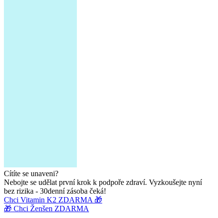
Cítíte se unaveni?
Nebojte se udělat první krok k podpoře zdraví. Vyzkoušejte nyní
bez rizika - 30denní zásoba čeká!
Chci Vitamin K2 ZDARMA 🎁
🎁 Chci Ženšen ZDARMA