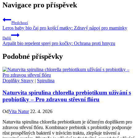
Navigace pro příspěvek
Předchozí
Leros baby bio čaj pro kojící matky: Zdravý nápoj pro maminky
Další
Arpalit bio repelent sprej pro kočky: Ochrana proti hmyzu
Podobné příspěvky
Doplňky Stravy
|
Spirulina
Naturvita spirulina chlorella prebiotikum užívání s
probiotiky – Pro zdravou střevní flóru
Od
Vita Natur
22. 4. 2026
Naturvita spirulina chlorella prebiotikum je účinným doplňkem pro
zdravou střevní flóru. Kombinace prebiotik s probiotiky podporuje
růst prospěšných bakterií v trávicím traktu, zlepšuje trávení a