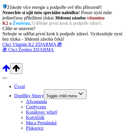
Získejte více energie a podpořte své tělo přirozeně!
Nenechte si ujít tuto speciální nabídku
! Pouze nyní máte
jedinečnou příležitost získat
30denní zásobu
vitamínu
K2
a
Ženšenu
.
Udělejte první krok k podpoře zdraví.
Cítíte se unaveni?
Nebojte se udělat první krok k podpoře zdraví. Vyzkoušejte nyní
bez rizika - 30denní zásoba čeká!
Chci Vitamin K2 ZDARMA 🎁
🎁 Chci Ženšen ZDARMA
Úvod
Doplňky Stravy
Toggle child menu
Ašvaganda
Cordyceps
Korálovec ježatý
Kotvičník
Maca Peruánská
Pískavice