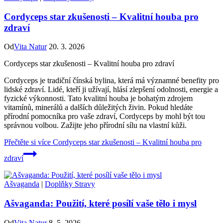
Cordyceps star zkušenosti – Kvalitní houba pro
zdraví
Od
Vita Natur
20. 3. 2026
Cordyceps star zkušenosti – Kvalitní houba pro zdraví
Cordyceps je tradiční čínská bylina, která má významné benefity pro
lidské zdraví. Lidé, kteří ji užívají, hlásí zlepšení odolnosti, energie a
fyzické výkonnosti. Tato kvalitní houba je bohatým zdrojem
vitamínů, minerálů a dalších důležitých živin. Pokud hledáte
přírodní pomocníka pro vaše zdraví, Cordyceps by mohl být tou
správnou volbou. Zažijte jeho přírodní sílu na vlastní kůži.
Přečtěte si více
Cordyceps star zkušenosti – Kvalitní houba pro
zdraví
Ašvaganda
|
Doplňky Stravy
Ašvaganda: Použití, které posílí vaše tělo i mysl
Od
Vita Natur
8. 5. 2026