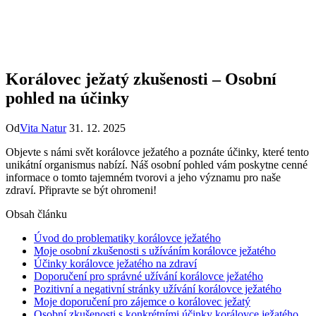
Korálovec ježatý zkušenosti – Osobní
pohled na účinky
Od
Vita Natur
31. 12. 2025
Objevte s námi svět korálovce ježatého a poznáte účinky, které tento
unikátní organismus nabízí. Náš osobní pohled vám poskytne cenné
informace o tomto tajemném tvorovi a jeho významu pro naše
zdraví. Připravte se být ohromeni!
Obsah článku
Úvod do problematiky korálovce ježatého
Moje osobní zkušenosti s užíváním korálovce ježatého
Účinky korálovce ježatého na zdraví
Doporučení pro správné užívání korálovce ježatého
Pozitivní a negativní stránky užívání korálovce ježatého
Moje doporučení pro zájemce o korálovec ježatý
Osobní zkušenosti s konkrétními účinky korálovce ježatého