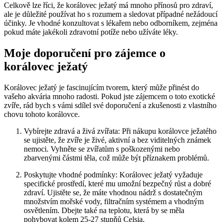
Celkově lze říci, že korálovec ježatý má mnoho přínosů pro zdraví,
ale je důležité používat ho s rozumem a sledovat případné nežádoucí
účinky. Je vhodné konzultovat s lékařem nebo odborníkem, zejména
pokud máte jakékoli zdravotní potíže nebo užíváte léky.
Moje doporučení pro zájemce o
korálovec ježatý
Korálovec ježatý je fascinujícím tvorem, který může přinést do
vašeho akvária mnoho radosti. Pokud jste zájemcem o toto exotické
zvíře, rád bych s vámi sdílel své doporučení a zkušenosti z vlastního
chovu tohoto korálovce.
Vybírejte zdravá a živá zvířata: Při nákupu korálovce ježatého
se ujistěte, že zvíře je živé, aktivní a bez viditelných známek
nemoci. Vyhněte se zvířatům s poškozenými nebo
zbarvenými částmi těla, což může být příznakem problémů.
Poskytujte vhodné podmínky: Korálovec ježatý vyžaduje
specifické prostředí, které mu umožní bezpečný růst a dobré
zdraví. Ujistěte se, že máte vhodnou nádrž s dostatečným
množstvím mořské vody, filtračním systémem a vhodným
osvětlením. Dbejte také na teplotu, která by se měla
pohybovat kolem 25-27 stupňů Celsia.