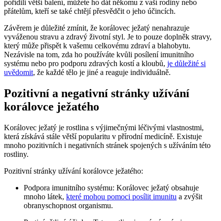
pořídili větší balení, můžete ho dát někomu z vaší rodiny nebo
přátelům, kteří se také chtějí přesvědčit o jeho účincích.
Závěrem je důležité zmínit, že korálovec ježatý nenahrazuje
vyváženou stravu a zdravý životní styl. Je to pouze doplněk stravy,
který může přispět k vašemu celkovému zdraví a blahobytu.
Nezávisle na tom, zda ho používáte kvůli posílení imunitního
systému nebo pro podporu zdravých kostí a kloubů,
je důležité si
uvědomit
, že každé tělo je jiné a reaguje individuálně.
Pozitivní a negativní stránky užívání
korálovce ježatého
Korálovec ježatý je rostlina s výjimečnými léčivými vlastnostmi,
která získává stále větší popularitu v přírodní medicíně. Existuje
mnoho pozitivních i negativních stránek spojených s užíváním této
rostliny.
Pozitivní stránky užívání korálovce ježatého:
Podpora imunitního systému: Korálovec ježatý obsahuje
mnoho látek,
které mohou pomoci posílit imunitu
a zvýšit
obranyschopnost organismu.