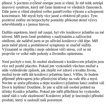
přinesl. S pocitem zvýšené energie jsem si všiml, že mě tolik netrápí
únavový syndrom, který mě často limitoval ve všedních činnostech.
Dále jsem si všiml zlepšení svého paměťového výkonu a schopnosti
koncentrace. Mé mysli byly více jasné a efektivní při práci. Tyto
pozitivní změny mi bezpochyby pomohly překonat denní výzvy
sebevědoměji a s jasnou hlavou.
Dalším aspektem, který mě zaujal, byl vliv korálovce ježatého na mé
trávení. Měl jsem časté problémy s nadýmáním a zažívacími
obtížemi, ale naštěstí jsem se po užívání korálovce cítil lépe. Měl
jsem méně plynů a problémové symptomy se značně snížily.
Významně se zlepšila i moje odolnost vůči stresu, což se mi
projevilo ve velké míře pohody a životního optimismu.
Není pochyb o tom, že osobní zkušenosti s korálovcem ježatým jsou
více než pouhé placebo. Pokud jste vyzkoušeli všechno možné a
stále vyhledáváte způsob, jak zlepšit své zdraví a kvalitu života,
možná byste měli dát korálovci ježatému šanci. Věřím, že budete
příjemně překvapeni jeho příznivými účinky na vaše tělo a mysl.
Nechte se unést přírodou a dejte korálovci ježatému šanci změnit váš
život k lepšímu! Doufáme, že jste si užili náš osobní pohled na
účinky Korálce ježatého. Pokud jste měli příležitost ho vyzkoušet,
námě rádi o vaše zkušenosti! Korálovec ježatý je fascinující přírodní
produkt, který si zaslouží naši pozornost.