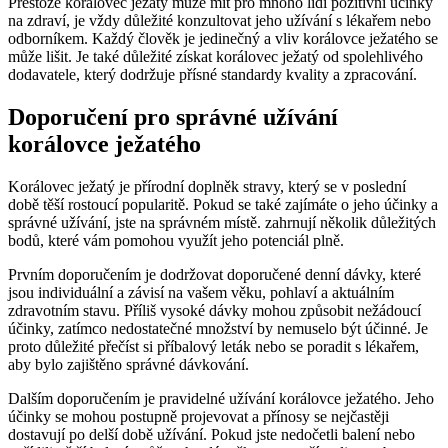
Přestože korálovec ježatý může mít pro mnoho lidí pozitivní účinky
na zdraví, je vždy důležité konzultovat jeho užívání s lékařem nebo
odborníkem. Každý člověk je jedinečný a vliv korálovce ježatého se
může lišit. Je také důležité získat korálovec ježatý od spolehlivého
dodavatele, který dodržuje přísné standardy kvality a zpracování.
Doporučení pro správné užívání
korálovce ježatého
Korálovec ježatý je přírodní doplněk stravy, který se v poslední
době těší rostoucí popularitě. Pokud se také zajímáte o jeho účinky a
správné užívání, jste na správném místě. zahrnují několik důležitých
bodů, které vám pomohou využít jeho potenciál plně.
Prvním doporučením je dodržovat doporučené denní dávky, které
jsou individuální a závisí na vašem věku, pohlaví a aktuálním
zdravotním stavu. Příliš vysoké dávky mohou způsobit nežádoucí
účinky, zatímco nedostatečné množství by nemuselo být účinné. Je
proto důležité přečíst si příbalový leták nebo se poradit s lékařem,
aby bylo zajištěno správné dávkování.
Dalším doporučením je pravidelné užívání korálovce ježatého. Jeho
účinky se mohou postupně projevovat a přínosy se nejčastěji
dostavují po delší době užívání. Pokud jste nedočetli balení nebo