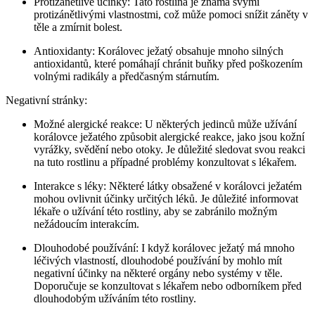
Protizánětlivé účinky: Tato rostlina je známá svými
protizánětlivými vlastnostmi, což může pomoci snížit záněty v
těle a zmírnit bolest.
Antioxidanty: Korálovec ježatý obsahuje mnoho silných
antioxidantů, které pomáhají chránit buňky před poškozením
volnými radikály a předčasným stárnutím.
Negativní stránky:
Možné alergické reakce: U některých jedinců může užívání
korálovce ježatého způsobit alergické reakce, jako jsou kožní
vyrážky, svědění nebo otoky. Je důležité sledovat svou reakci
na tuto rostlinu a případné problémy konzultovat s lékařem.
Interakce s léky: Některé látky obsažené v korálovci ježatém
mohou ovlivnit účinky určitých léků. Je důležité informovat
lékaře o užívání této rostliny, aby se zabránilo možným
nežádoucím interakcím.
Dlouhodobé používání: I když korálovec ježatý má mnoho
léčivých vlastností, dlouhodobé používání by mohlo mít
negativní účinky na některé orgány nebo systémy v těle.
Doporučuje se konzultovat s lékařem nebo odborníkem před
dlouhodobým užíváním této rostliny.