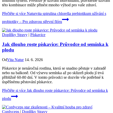
imunitní systém. Přestože je užívání individuální, pravidelné užívání
této kombinace může přinést mnoho výhod pro vaše zdraví.
Přečtěte si více
Naturvita spirulina chlorella prebiotikum užívání s
probiotiky – Pro zdravou střevní flóru
Doplňky Stravy
|
Pískavice
Jak dlouho roste pískavice: Průvodce od semínka k
plodu
Od
Vita Natur
14. 6. 2026
Pískavice je nenáročná rostlina, která se snadno pěstuje v zahradě
nebo na balkoně. Od výsevu semínka až po sklizeň plodu jí trvá
přibližně 60-80 dní. V tomto průvodci se dozvíte vše potřebné k
úspěšnému pěstování pískavice.
Přečtěte si více
Jak dlouho roste pískavice: Průvodce od semínka k
plodu
Cordyceps
|
Doplňky Stravy