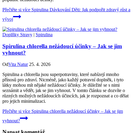
Přečtěte si více
Spirulina Dávkování Děti: Jak podpořit zdravý růst a
vývoj
Doplňky Stravy
|
Spirulina
Spirulina chlorella nežádoucí účinky – Jak se jim
vyhnout?
Od
Vita Natur
25. 4. 2026
Spirulina a chlorella jsou superpotraviny, které nabízejí mnoho
přínosů pro zdraví. Nicméně, jako každý potravní doplněk, i tyto
látky mohou mít nějaké nežádoucí účinky. Je důležité se s nimi
seznámit a vědět, jak se jim vyhnout. V tomto článku se dozvíte o
různých možných nežádoucích účincích, jak je rozpoznat a co dělat
pro jejich minimalizaci.
Přečtěte si více
Spirulina chlorella nežádoucí účinky – Jak se jim
vyhnout?
Napsat komentář