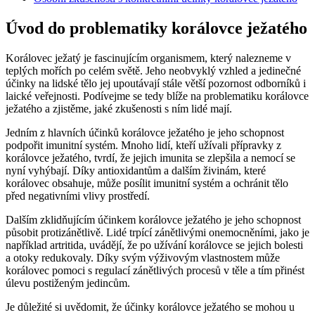
Úvod do problematiky korálovce ježatého
Korálovec ježatý je fascinujícím organismem, který nalezneme v
teplých mořích po celém světě. Jeho neobvyklý vzhled a jedinečné
účinky na lidské tělo jej upoutávají stále větší pozornost odborníků i
laické veřejnosti. Podívejme se tedy blíže na problematiku korálovce
ježatého a zjistěme, jaké zkušenosti s ním lidé mají.
Jedním z hlavních účinků korálovce ježatého je jeho schopnost
podpořit imunitní systém. Mnoho lidí, kteří užívali přípravky z
korálovce ježatého, tvrdí, že jejich imunita se zlepšila a nemocí se
nyní vyhýbají. Díky antioxidantům a dalším živinám, které
korálovec obsahuje, může posílit imunitní systém a ochránit tělo
před negativními vlivy prostředí.
Dalším zklidňujícím účinkem korálovce ježatého je jeho schopnost
působit protizánětlivě. Lidé trpící zánětlivými onemocněními, jako je
například artritida, uvádějí, že po užívání korálovce se jejich bolesti
a otoky redukovaly. Díky svým výživovým vlastnostem může
korálovec pomoci s regulací zánětlivých procesů v těle a tím přinést
úlevu postiženým jedincům.
Je důležité si uvědomit, že účinky korálovce ježatého se mohou u