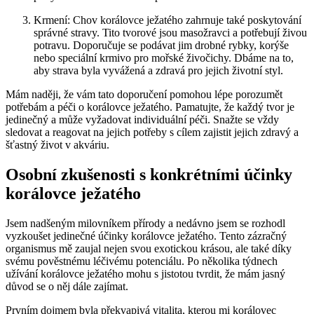
Krmení: Chov korálovce ježatého zahrnuje také poskytování
správné stravy. Tito tvorové jsou masožravci a potřebují živou
potravu. Doporučuje se podávat jim drobné rybky, korýše
nebo speciální krmivo pro mořské živočichy. Dbáme na to,
aby strava byla vyvážená a zdravá pro jejich životní styl.
Mám naději, že vám tato doporučení pomohou lépe porozumět
potřebám a péči o korálovce ježatého. Pamatujte, že každý tvor je
jedinečný a může vyžadovat individuální péči. Snažte se vždy
sledovat a reagovat na jejich potřeby s cílem zajistit jejich zdravý a
šťastný život v akváriu.
Osobní zkušenosti s konkrétními účinky
korálovce ježatého
Jsem nadšeným milovníkem přírody a nedávno jsem se rozhodl
vyzkoušet jedinečné účinky korálovce ježatého. Tento zázračný
organismus mě zaujal nejen svou exotickou krásou, ale také díky
svému pověstnému léčivému potenciálu. Po několika týdnech
užívání korálovce ježatého mohu s jistotou tvrdit, že mám jasný
důvod se o něj dále zajímat.
Prvním dojmem byla překvapivá vitalita, kterou mi korálovec