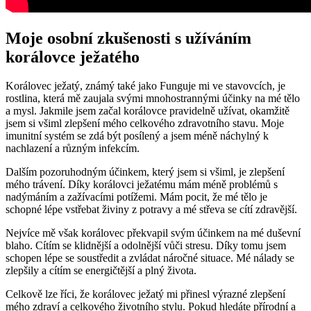
Moje osobní zkušenosti s užíváním
korálovce ježatého
Korálovec ježatý, známý také jako Funguje mi ve stavovcích, je
rostlina, která mě zaujala svými mnohostrannými účinky na mé tělo
a mysl. Jakmile jsem začal korálovce pravidelně užívat, okamžitě
jsem si všiml zlepšení mého celkového zdravotního stavu. Moje
imunitní systém se zdá být posílený a jsem méně náchylný k
nachlazení a různým infekcím.
Dalším pozoruhodným účinkem, který jsem si všiml, je zlepšení
mého trávení. Díky korálovci ježatému mám méně problémů s
nadýmáním a zažívacími potížemi. Mám pocit, že mé tělo je
schopné lépe vstřebat živiny z potravy a mé střeva se cítí zdravější.
Nejvíce mě však korálovec překvapil svým účinkem na mé duševní
blaho. Cítím se klidnější a odolnější vůči stresu. Díky tomu jsem
schopen lépe se soustředit a zvládat náročné situace. Mé nálady se
zlepšily a cítím se energičtější a plný života.
Celkově lze říci, že korálovec ježatý mi přinesl výrazné zlepšení
mého zdraví a celkového životního stylu. Pokud hledáte přírodní a