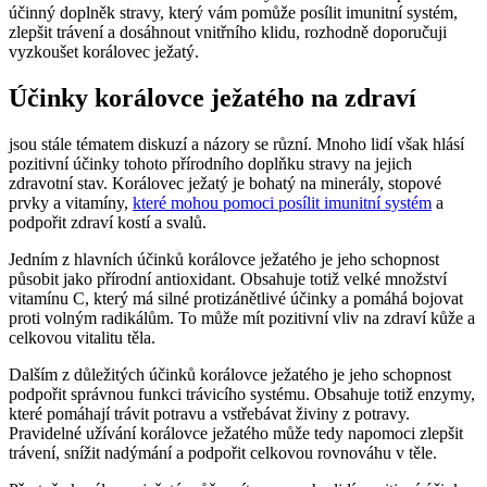
účinný doplněk stravy, který vám pomůže posílit imunitní systém,
zlepšit trávení a dosáhnout vnitřního klidu, rozhodně doporučuji
vyzkoušet korálovec ježatý.
Účinky korálovce ježatého na zdraví
jsou stále tématem diskuzí a názory se různí. Mnoho lidí však hlásí
pozitivní účinky tohoto přírodního doplňku stravy na jejich
zdravotní stav. Korálovec ježatý je bohatý na minerály, stopové
prvky a vitamíny,
které mohou pomoci posílit imunitní systém
a
podpořit zdraví kostí a svalů.
Jedním z hlavních účinků korálovce ježatého je jeho schopnost
působit jako přírodní antioxidant. Obsahuje totiž velké množství
vitamínu C, který má silné protizánětlivé účinky a pomáhá bojovat
proti volným radikálům. To může mít pozitivní vliv na zdraví kůže a
celkovou vitalitu těla.
Dalším z důležitých účinků korálovce ježatého je jeho schopnost
podpořit správnou funkci trávicího systému. Obsahuje totiž enzymy,
které pomáhají trávit potravu a vstřebávat živiny z potravy.
Pravidelné užívání korálovce ježatého může tedy napomoci zlepšit
trávení, snížit nadýmání a podpořit celkovou rovnováhu v těle.