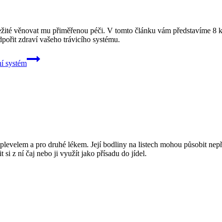
důležité věnovat mu přiměřenou péči. V tomto článku vám představíme 8
dpořit zdraví vašeho trávicího systému.
ní systém
noho plevelem a pro druhé lékem. Její bodliny na listech mohou působit 
 si z ní čaj nebo ji využít jako přísadu do jídel.