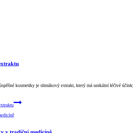
extraktu
úspěšné kosmetiky je slimákový extrakt, který má unikátní léčivé účink
extraktu
ky v tradiční medicíně