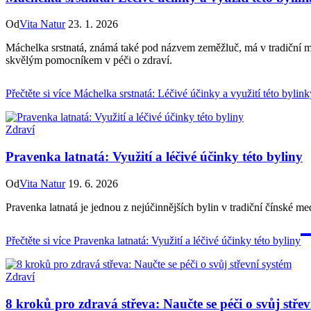
Od
Vita Natur
23. 1. 2026
Máchelka srstnatá, známá také pod názvem zeměžluč, má v tradiční medi
skvělým pomocníkem v péči o zdraví.
Přečtěte si více
Máchelka srstnatá: Léčivé účinky a využití této bylink
Zdraví
Pravenka latnatá: Využití a léčivé účinky této byliny
Od
Vita Natur
19. 6. 2026
Pravenka latnatá je jednou z nejúčinnějších bylin v tradiční čínské med
Přečtěte si více
Pravenka latnatá: Využití a léčivé účinky této byliny
Zdraví
8 kroků pro zdravá střeva: Naučte se péči o svůj stře