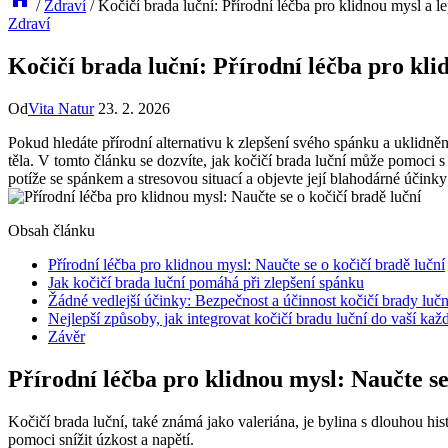
/
Zdraví
/
Kočičí brada luční: Přírodní léčba pro klidnou mysl a l
Zdraví
Kočičí brada luční: Přírodní léčba pro kli
Od
Vita Natur
23. 2. 2026
Pokud hledáte přírodní alternativu k zlepšení svého spánku a uklidnění
těla. V tomto článku se dozvíte, jak kočičí brada luční může pomoci s
potíže se spánkem a stresovou situací a objevte její blahodárné účink
Obsah článku
Přírodní léčba pro klidnou mysl: Naučte se o kočičí bradě luční
Jak kočičí brada luční pomáhá při zlepšení spánku
Žádné vedlejší účinky: Bezpečnost a účinnost kočičí brady lučn
Nejlepší způsoby, jak integrovat kočičí bradu luční do vaší kaž
Závěr
Přírodní léčba pro klidnou mysl: Naučte se
Kočičí brada luční, také známá jako valeriána, je bylina s dlouhou hi
pomoci snížit úzkost a napětí.