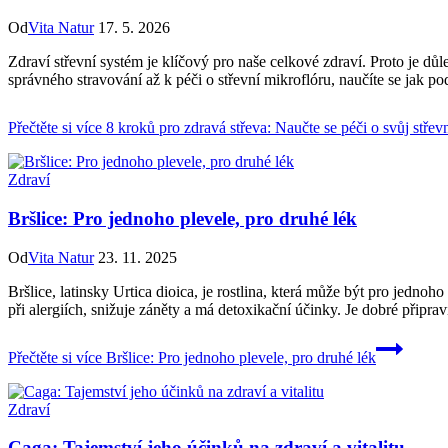
Od
Vita Natur
17. 5. 2026
Zdraví střevní systém je klíčový pro naše celkové zdraví. Proto je 
správného stravování až k péči o střevní mikroflóru, naučíte se jak po
Přečtěte si více
8 kroků pro zdravá střeva: Naučte se péči o svůj střev
Zdraví
Bršlice: Pro jednoho plevele, pro druhé lék
Od
Vita Natur
23. 11. 2025
Bršlice, latinsky Urtica dioica, je rostlina, která může být pro jed
při alergiích, snižuje záněty a má detoxikační účinky. Je dobré připravit
Přečtěte si více
Bršlice: Pro jednoho plevele, pro druhé lék
Zdraví
Caga: Tajemství jeho účinků na zdraví a vitalitu