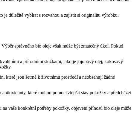
je důležité vybírat s rozvahou a zajistit si originalitu výrobku.
em. Výběr správného bio oleje však může být⁣ zmatečný úkol. Pokud
 kvalitními a přírodními⁤ složkami, ⁣jako ⁢je jojobový olej, kokosový
okožky.
in, které jsou šetrné k ⁣životnímu prostředí ⁤a neobsahují žádné
 a antioxidanty, které ⁣mohou pomoci zlepšit stav pokožky​ a předcházet
edu na vaše konkrétní potřeby pokožky,​ objevení přínosů bio oleje může