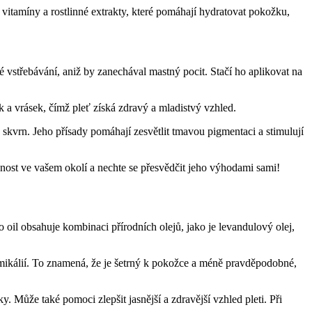
, vitamíny a rostlinné extrakty, které ⁣pomáhají hydratovat pokožku,
 vstřebávání, aniž by zanechával mastný pocit. Stačí ho aplikovat na⁣
 a vrásek, ​čímž pleť získá zdravý a mladistvý vzhled.
h skvrn. Jeho přísady pomáhají ‍zesvětlit tmavou pigmentaci a stimulují
pnost ve vašem okolí a nechte se⁤ přesvědčit jeho výhodami sami!
‍Bio oil obsahuje kombinaci přírodních olejů, jako je levandulový olej,
 chemikálií. To znamená, že je šetrný k ‌pokožce a méně pravděpodobné,
. Může také pomoci zlepšit jasnější a‍ zdravější vzhled pleti. Při