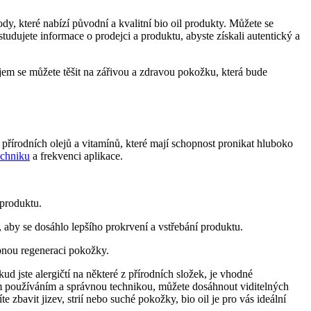
, které nabízí⁣ původní⁤ a kvalitní bio oil⁣ produkty. Můžete se
udujete​ informace o prodejci a produktu, abyste získali autentický a
ejem se⁤ můžete těšit na zářivou a zdravou pokožku, ‌která bude
 přírodních olejů a vitamínů, které mají⁤ schopnost ​pronikat hluboko
echniku
a frekvenci ⁤aplikace.
í produktu.
aby se dosáhlo lepšího prokrvení a vstřebání produktu.
tupnou regeneraci pokožky.
d jste alergičtí⁣ na některé z přírodních složek, je vhodné⁣
m⁤ používáním a ​správnou technikou, můžete dosáhnout viditelných
bavit‍ jizev, strií ‌nebo suché pokožky, bio oil je pro ⁤vás ideální​