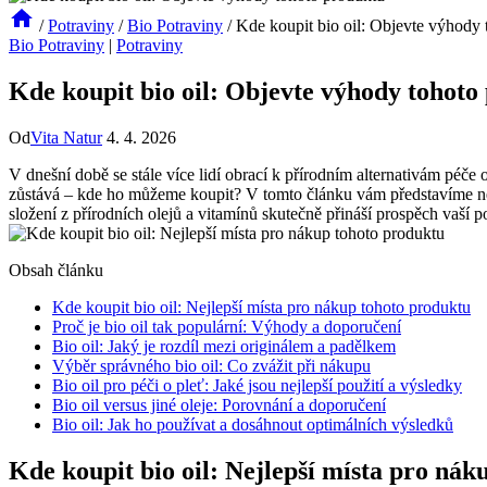
/
Potraviny
/
Bio Potraviny
/
Kde koupit bio oil: Objevte výhody 
Bio Potraviny
|
Potraviny
Kde koupit bio oil: Objevte výhody tohoto
Od
Vita Natur
4. 4. 2026
V dnešní‌ době se stále více ⁤lidí obrací k přírodním⁣ alternativám péče
zůstává – kde ho můžeme koupit? V tomto článku vám⁢ představíme několi
složení z přírodních olejů a vitamínů skutečně přináší prospěch vaší po
Obsah článku
Kde koupit bio oil: Nejlepší⁣ místa pro nákup tohoto produktu
Proč je bio oil ​tak populární: Výhody a ⁢doporučení
Bio oil: Jaký⁣ je⁢ rozdíl mezi originálem a padělkem
Výběr správného bio oil: Co zvážit⁣ při nákupu
Bio ⁣oil pro péči o pleť: Jaké jsou nejlepší použití a výsledky
Bio ​oil versus ⁤jiné oleje: Porovnání a doporučení
Bio oil: ⁢Jak‍ ho používat a dosáhnout optimálních výsledků
Kde koupit bio oil: Nejlepší⁣ místa pro ná