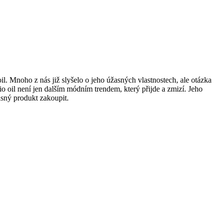
 oil. Mnoho z nás již slyšelo o jeho úžasných vlastnostech, ale otázka
 oil není jen dalším módním⁢ trendem, který přijde a⁣ zmizí. ⁤Jeho
asný produkt ⁤zakoupit.