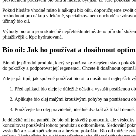
Pokud ⁤hledáte vhodné místo k nákupu bio oilu, doporučujeme zvolit dův
rozhodnout pro nákup v lékárně, specializovaném obchodě se zdravou vý
účinný bio oil.
Výhody bio⁢ oilu jsou skutečně nepřehlédnutelné. Jeho přírodní složení 
přitažlivější ​a lépe⁢ hydratovaná.
Bio oil: ⁢Jak‍ ho používat a dosáhnout opti
Bio oil je přírodní produkt, který ⁤se používá ke zlepšení stavu pokožk
do pokožky a podporovat její regeneraci. Chcete-li dosáhnout optimáln
Zde je⁤ pár tipů, jak správně používat bio oil a dosáhnout ⁤nejlepších v
Před ⁤aplikací bio oleje je důležité ⁤očistit a vysušit postiženou 
Aplikujte bio olej malými krouživými pohyby na postiženou obl
Používejte bio olej ‍pravidelně, ideálně dvakrát až​ třikrát den
Je důležité mít na paměti, že bio oil je skvělý pomocník, ale výsledky 
konzultovat používání tohoto produktu s odborníkem. Sledování pokrok
⁤výsledků a získat ⁢zpět ‍zdravou a hezkou pokožku. Bio oil můžete ⁤zakou