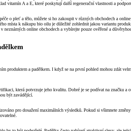
íklad vitamín A a E, které poskytují ⁢další⁢ regenerační vlastnosti ‍a p
 péče o pleť a tělo, můžete si ho zakoupit v různých obchodech a online p
o místa k nákupu bio oilu je důležité zohlednit jakou variantu produktu
v neznámých online obchodech a vybírejte pouze ověřené ​a důvěryhodné z
padělkem
álním produktem a padělkem. I když se na první pohled‍ mohou ​zdát vel
tifikaci, která potvrzuje jeho ‍kvalitu. Dobré je se ⁢podívat na značku 
ou být zavádějící.
lizováno ⁤pro dosažení maximálních‌ výsledků. Pokud si všimnete změny ve
kovatelné.
lo by to být podezřelé. Padělky často nabízejí atraktivní⁤ slevy, ale jeji