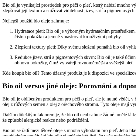
Bio oil je vynikající⁤ prostředek pro péči o pleť, který nabízí mnoho v
zlepšovat její ‌texturu a snižovat viditelnost jizev, ​strií a‌ pigmentových
Nejlepší použití bio‌ oleje zahrnuje:
Hydratace pleti: Bio​ oil je výborným hydratačním prostředkem,⁤
čistou pokožku a jemně vmasírovat⁣ krouživými pohyby.
Zlepšení textury pleti: Díky svému složení pomáhá bio⁤ oil vyhl
Redukce jizev, strií a pigmentových skvrn:⁤ Bio oil je také účinn
obnovu pokožky, čímž vytvářejí ⁢rovnoměrnější a svěžejší pleť.
Kde koupit bio oil? Tento úžasný produkt je k dispozici ve specializo
Bio ​oil versus ⁤jiné oleje: Porovnání a dop
Bio oil je oblíbeným‍ produktem pro péči o pleť, ale‍ je nutné vědět, v 
olej z růžových semen a olej z ořechového stromu. Tyto oleje mají vyni
Dalším důležitým faktorem je,​ že bio oil‍ neobsahuje žádné ⁤umělé látk
že způsobí alergické reakce nebo ⁤podráždění.
Bio‍ oil se řadí mezi tělové oleje s mnoha výhodami⁤ pro pleť. Jeho hla
pravidelném používání bio oilu si můžete být ⁤jisti, že vaše pokožka b