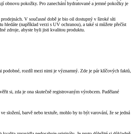
odporují obnovu pokožky. Pro zanechání hydratované a jemné pokožky ⁤je
rodejnách.​ V současné⁣ době je bio⁣ oil dostupný v široké síti
 hledáte ⁤(například verzi ‌s UV ochranou), a také si můžete přečíst
droje, abyste byli⁤ jisti‍ kvalitou produktu.
mi podobné, rozdíl mezi nimi je významný. Zde je pár klíčových faktů,
a ověřit si, zda je ona skutečně registrovaným výrobcem. Padělané
 ⁣složení, barvě nebo textuře, mohlo by to být varování,​ že ⁣se jedná
ch kvalita zpravidla nedosahuje originálu. Je proto důležité si důkladně