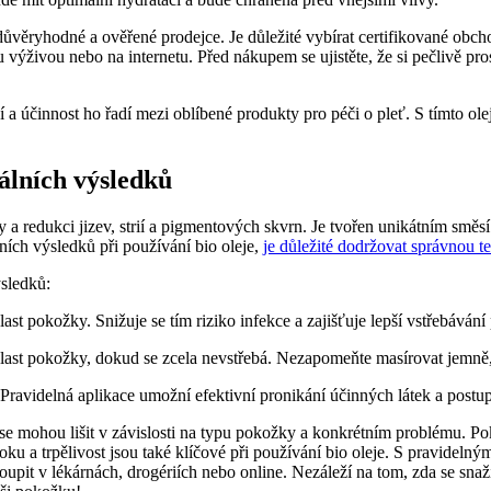
ěryhodné a ověřené prodejce. Je důležité ⁣vybírat certifikované obchody
živou nebo na internetu. Před nákupem se ujistěte,⁣ že si pečlivě prost
a‌ účinnost ho řadí⁢ mezi oblíbené produkty pro péči o​ pleť. S tímto ol
málních výsledků
y a redukci jizev, strií a pigmentových skvrn. Je tvořen ⁢unikátním směsí
ích výsledků při‌ používání bio oleje,
je důležité dodržovat správnou t
ýsledků:
oblast pokožky. Snižuje se tím riziko infekce ⁤a zajišťuje lepší ⁤vstřebáván
ast pokožky, dokud se zcela nevstřebá. Nezapomeňte⁤ masírovat jemně, 
ně. Pravidelná⁣ aplikace umožní efektivní pronikání účinných látek a pos
se mohou lišit v závislosti na typu pokožky⁣ a konkrétním problému.‍ Poku
u a trpělivost jsou také klíčové při používání bio oleje. S pravidelný
pit v lékárnách, drogériích nebo ⁤online. Nezáleží na tom, zda se snažíte z