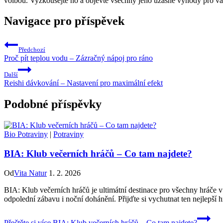
volbou. Vyzkoušejte ho a objevte všechny jeho úžasné výhody pro va
Navigace pro příspěvek
Předchozí
Proč pít teplou vodu – Zázračný nápoj pro ráno
Další
Reishi dávkování – Nastavení pro maximální efekt
Podobné příspěvky
Bio Potraviny
|
Potraviny
BIA: Klub večerních hráčů – Co tam najdete?
Od
Vita Natur
1. 2. 2026
BIA: Klub večerních hráčů je ultimátní destinace pro všechny hráče 
odpolední zábavu i noční dohánění. Přijďte si vychutnat ten nejlepší 
Přečtěte si více
BIA: Klub večerních hráčů – Co tam najdete?