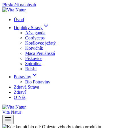
Přeskočit na obsah
Úvod
Doplňky Stravy
Ašvaganda
Cordyceps
Korálovec ježatý
Kotvičník
Maca Peruánská
Pískavice
Spirulina
Reishi
Potraviny
Bio Potraviny
Zdravá Strava
Zdraví
O Nás
Vita Natur