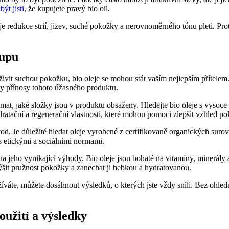
být jisti
, že kupujete ⁤pravý‌ bio oil.
 redukce⁣ strií, jizev, suché pokožky a nerovnoměrného tónu pleti. Proto​ 
kupu
vyživit suchou pokožku, bio oleje se mohou stát vaším nejlepším přítel
chny⁣ přínosy tohoto úžasného produktu.
mat, jaké složky‍ jsou⁢ v‍ produktu obsaženy. Hledejte ⁣bio oleje s vysoce
ydratační a regenerační ‍vlastnosti, které mohou pomoci zlepšit vzhled p
vod. Je ⁣důležité ‍hledat oleje vyrobené ​z certifikovaně organických surov
s etickými a sociálními⁤ normami.
 na jeho vynikající výhody. Bio oleje jsou bohaté na vitamíny, minerály
it pružnost ⁤pokožky a zanechat ji hebkou a hydratovanou.
oužíváte, můžete dosáhnout výsledků, o ⁣kterých jste vždy snili. Bez ohl
použití a výsledky