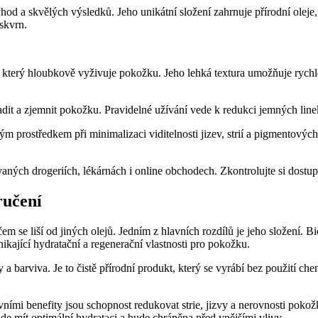
ýhod a skvělých výsledků. ‌Jeho unikátní složení zahrnuje přírodní oleje
 skvrn.
 který hloubkově vyživuje⁢ pokožku. Jeho lehká textura umožňuje rychlé
adit a zjemnit ⁣pokožku. Pravidelné užívání vede k redukci jemných linek
ým prostředkem při minimalizaci⁢ viditelnosti jizev,⁣ strií a pigmentovýc
vaných⁤ drogeriích, lékárnách i online obchodech. Zkontrolujte si dostu
oručení
čem⁤ se liší od jiných olejů. Jedním z hlavních‌ rozdílů je jeho složení. 
kající ‌hydratační a regenerační vlastnosti pro pokožku.
y a⁢ barviva. Je⁢ to čistě ‍přírodní produkt, který se vyrábí bez použití
vními benefity jsou schopnost redukovat strie, jizvy a nerovnosti pokožky
ude mít optimální hydrataci a bude chráněna ⁤před vnějšími vlivy.