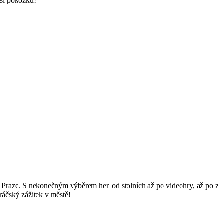
ši pokožku!⁤
v Praze. S nekonečným výběrem her, od stolních až po videohry, až po 
hráčský zážitek v městě!