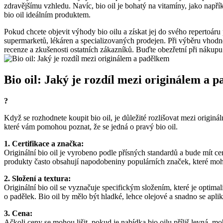
zdravějšímu vzhledu. Navíc, bio‌ oil je bohatý ​na‌ vitamíny, jako např
bio oil ideálním produktem.
Pokud chcete objevit výhody bio oilu a získat jej ‍do svého ⁤repertoáru
supermarketů, lékáren a specializovaných prodejen. ​Při výběru vhodnéh
recenze a zkušenosti ostatních zákazníků. Buďte obezřetní při nákupu 
Bio oil: Jaký⁣ je⁢ rozdíl mezi originálem a 
?
Když se rozhodnete koupit bio oil, je důležité rozlišovat mezi origin
které vám pomohou poznat, ​že se jedná o pravý bio oil.
1. Certifikace a značka:
Originální bio oil je vyrobeno podle přísných⁤ standardů a bude mít cer
produkty často obsahují napodobeniny populárních značek, ​které moh
2. Složení a textura:
Originální bio oil se vyznačuje specifickým ​složením, které je optima
o ⁣padělek. Bio⁣ oil by mělo být hladké, lehce olejové a ‍snadno se apli
3. Cena:
Ačkoli ceny se ⁢mohou lišit, pokud je nabídka bio oilu příliš levná, moh