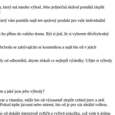
, který‍ má mnoho výhod. ‍Jeho jedinečná složení pomáhá zlepšit
:
 který vám pomůže najít ten správný produkt​ pro vaše individuální
ho ⁣přímo do vašeho domu. Být si jistí, že si‍ vyberete důvěryhodný
hodu se zabývajícím se kosmetikou a najít ​bio oil v‌ jejich
y‍ od odborníků, abyste získali co nejlepší výsledky. Užijte ‌si výhody
ým⁤ a jaké jsou jeho výhody?⁣
eje a vitamíny, může bio oil významně zlepšit vzhled⁣ jizev a strií.
okud trpíte jizvami nebo striemi, bio oil je pro vás ideální volbou.
o ​oil dokáže intenzivně zvlhčit a vyživit pokožku, což vede k jejímu