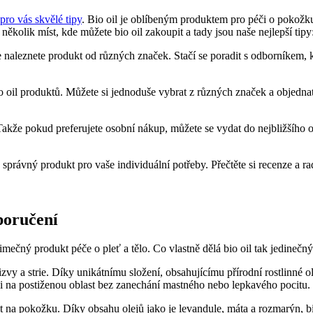
ro vás skvělé tipy
. Bio oil je oblíbeným produktem pro péči o pokožku
několik míst, kde můžete bio oil ⁢zakoupit a tady jsou naše nejlepší tipy
kde naleznete produkt od⁣ různých značek. Stačí se poradit s odborníkem,
oil produktů. Můžete ‍si jednoduše vybrat z různých značek a objednat 
Takže pokud preferujete osobní nákup, můžete se vydat do nejbližšího obc
 správný produkt pro vaše individuální potřeby. Přečtěte si recenze a rad
oporučení
jimečný produkt péče o⁢ pleť a tělo. Co vlastně dělá bio ‍oil⁤ tak jedinečn
​ a strie. Díky unikátnímu složení, obsahujícímu​ přírodní ⁣rostlinné⁤ ol
i na⁤ postiženou ‌oblast bez zanechání mastného nebo lepkavého pocitu. P
t na pokožku. Díky obsahu olejů ​jako je levandule, máta a rozmarýn, bi