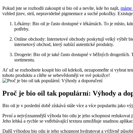
Pokud jste se rozhodli zakoupit si⁢ bio oil‍ a nevíte, kde ho najít,
máme p
vzhled jizev, strií,​ nepravidelné pigmentace a suché pokožky. Existuje 
Lékárny: Bio oil⁤ je často dostupné v lékárnách. To⁣ je místo, 
potřeby.
Online obchody: Internetové obchody poskytují velký výběr bio 
internetový obchod, který nabízí autentické produkty.
Drogerie: Bio oil je také často dostupné v běžných drogeriích. 
sortimentu.
Ať už se rozhodnete koupit bio oil⁣ kdekoli,⁤ nezapomeňte si vybrat ten
tohoto produktu a cítěte se ‌sebevědoměji ve své pokožce!
Proč je bio oil ​tak populární: Výhody a ⁢d
Bio ‌oil je v poslední době získává stále více a více popularitu jako vý
První a nejvýznamnější výhoda bio oilu je jeho schopnost redukovat jizvy
Jeho lehká⁤ a rychle se vstřebávající textura umožňuje snadnou⁤ aplikac
Další výhodou​ bio oilu ⁣je jeho schopnost hydratovat a výživně působi