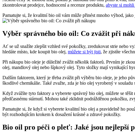
‌zkontrolovat prodejce,‌ hodnocení a recenze⁣ produktu,
abyste si mohli 
Pamatujte si, že kvalitní bio oil vám může přinést mnoho výhod, jako je
Výběr správného bio oil: Co zvážit⁣ při ná
Ať se už snažíte ⁤zlepšit vzhled své ⁣pokožky, zredukovat strie nebo 
⁤hledáte místo, ​kde koupit bio​ olej,
můžete si být jisti
, ⁢že zjistíte vše
Při nákupu bio oleje je ​důležité zvážit několik faktorů. Prvním je zkou
olej, mandlový ⁣olej ‍nebo šípkový olej. Tyto složky mají ‌vynikající h
Dalším faktorem,⁣ který je třeba zvážit při výběru bio oleje, je jeho pů
škodlivé chemikálie. Také zvažte, zda je bio olej vyrobený ⁤v souladu 
Když zvážíte tyto faktory a vyberete správný bio olej, můžete se těšit
předčasnému stárnutí. Mohou také zklidnit podrážděnou pokožku, zvýš
Pamatujte si, že když si ‌vyberete kvalitní bio olej a pravidelně ho p
být rozhodujícím ⁤krokem k dosažení krásné a zdravé pokožky.
Bio ⁣oil pro péči o pleť: Jaké jsou nejlepší 