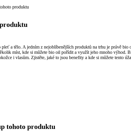
tohoto produktu
 produktu
 o pleť a tělo. A jedním z nejoblíbenějších produktů na trhu je právě bio
k míst, kde si⁢ můžete bio oil pořídit a využít jeho mnoho ​výhod. Bio‌
kožce i vlasům. Zjistěte, jaké to jsou benefity a kde si můžete tento úž
kup tohoto produktu