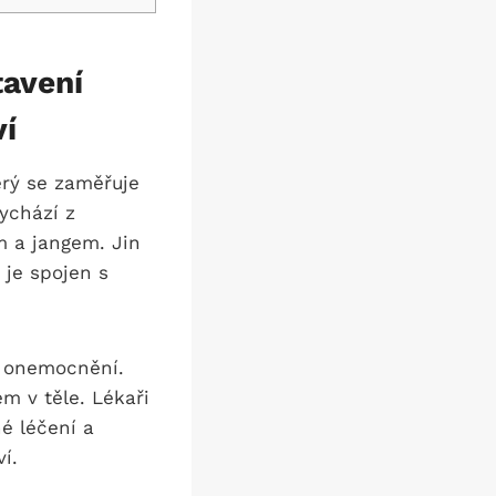
tavení
ví
erý se zaměřuje
vychází z
m a jangem. Jin
 je spojen s
h onemocnění.
 v těle. Lékaři
é léčení a
í.