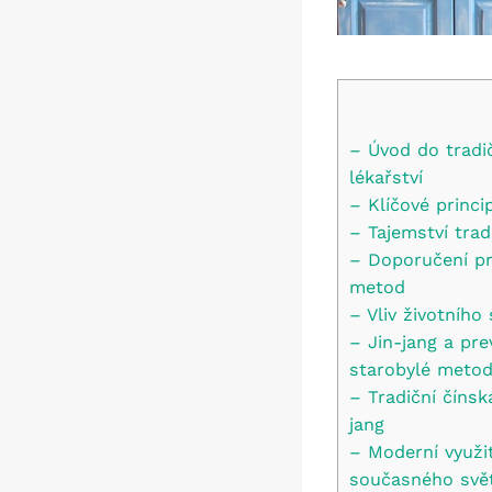
– Úvod do tradi
lékařství
– Klíčové princi
– Tajemství trad
– Doporučení pr
metod
– Vliv životního
– Jin-jang a pr
starobylé meto
– Tradiční čínsk
jang
– Moderní využit
současného svě