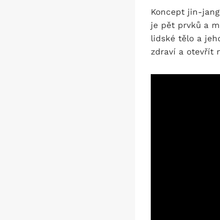
Koncept jin-jang
je pět prvků a me
lidské tělo a j
zdraví a otevřít