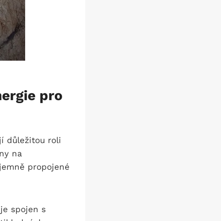
nergie pro
í důležitou roli
eny na
zájemně propojené
je spojen s