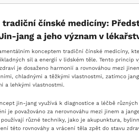
 tradiční čínské medicíny: Předs
in-jang a jeho význam v lékařst
damentálním konceptem tradiční čínské medicíny, kt
ikladných sil a energií v lidském těle. Tento princip 
 zdraví je dosaženo harmonií a rovnováhou mezi jine
vními, chladnými a těžkými vlastnostmi, zatímco jang
mi a lehkými vlastnostmi.
oncept jin-jang využívá k diagnostice a léčbě různýc
í je považováno za nerovnováhu mezi jinem a jangem
používají různé techniky, jako je akupunktura, bylinn
ní této rovnováhy a vrácení těla zpět do stavu zdrav