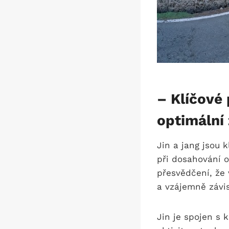
– Klíčové 
optimální 
Jin a jang jsou k
při dosahování o
přesvědčení, že 
a vzájemně závis
Jin je spojen s 