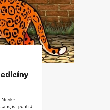
medicíny
í čínské
scinující pohled