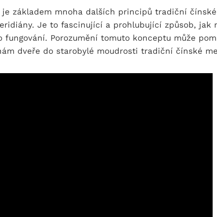
 je základem mnoha dalších principů tradiční čínské
ridiány. Je to fascinující a prohlubující způsob, jak 
eho fungování. Porozumění tomuto konceptu může pomo
 nám dveře do starobylé moudrosti tradiční čínské me