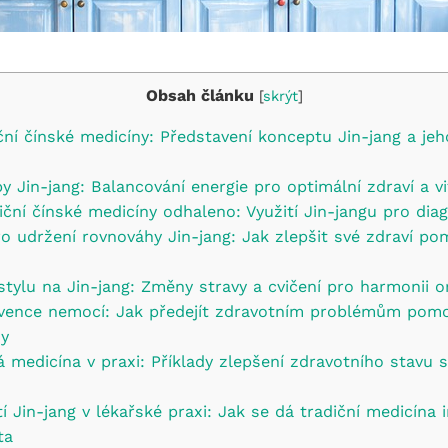
Obsah článku
[
skrýt
]
ční čínské medicíny: Představení konceptu Jin-jang a je
py Jin-jang: Balancování energie pro optimální zdraví a vi
iční čínské medicíny odhaleno: Využití Jin-jangu pro dia
o udržení rovnováhy Jin-jang: Jak zlepšit své zdraví po
 stylu na Jin-jang: Změny stravy a cvičení pro harmonii 
evence nemocí: Jak předejít zdravotním problémům pomo
dy
á medicína v praxi: Příklady zlepšení zdravotního stavu s
í Jin-jang v lékařské praxi: Jak se dá tradiční medicína 
ta