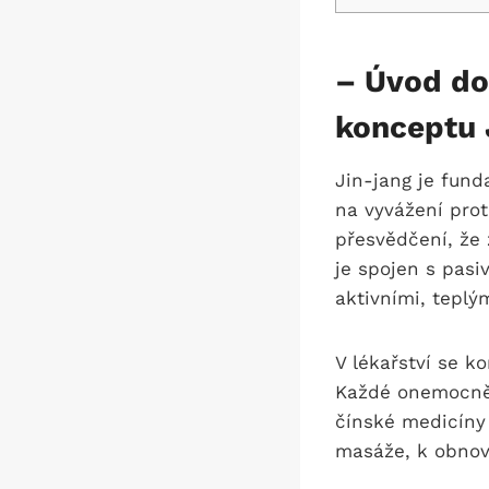
– Úvod do
konceptu J
Jin-jang je fun
na vyvážení prot
přesvědčení, že
je spojen s pasi
aktivními, teplý
V lékařství se k
Každé onemocněn
čínské medicíny 
masáže, k obnove