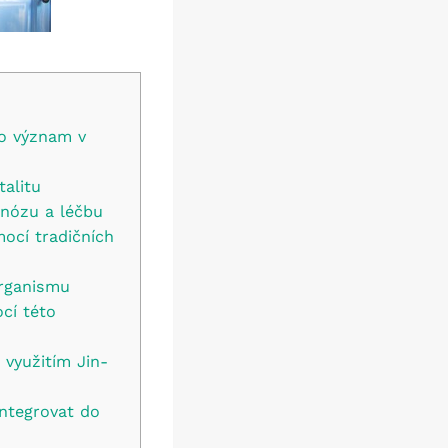
ho význam v
talitu
gnózu a léčbu
mocí tradičních
organismu
cí této
 využitím Jin-
integrovat do