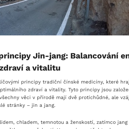
principy Jin-jang: Balancování e
zdraví a vitalitu
líčovými principy tradiční čínské medicíny, které hraj
ptimálního zdraví a vitality. Tyto principy jsou založ
všechny věci v přírodě mají dvě protichůdné, ale v
lé stránky – jin a jang.
klidem, chladem, temnotou a ženskostí, zatímco jang 