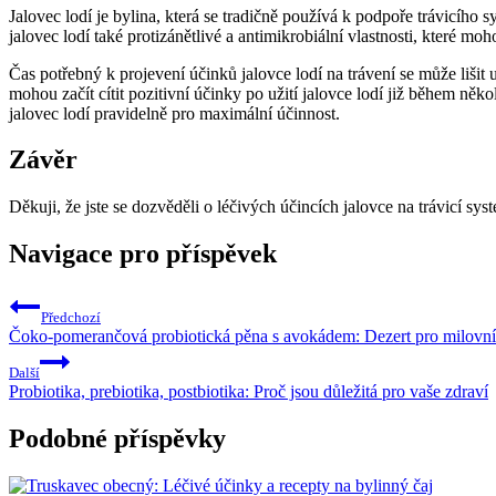
Jalovec lodí je bylina, která se tradičně používá k podpoře trávicího
jalovec lodí také protizánětlivé a antimikrobiální vlastnosti, které mo
Čas potřebný k projevení účinků jalovce lodí na trávení se může lišit
mohou začít cítit pozitivní účinky po užití jalovce lodí již během ně
jalovec lodí pravidelně pro maximální účinnost.
Závěr
Děkuji, že jste se dozvěděli o léčivých účincích jalovce na trávicí s
Navigace pro příspěvek
Předchozí
Čoko-pomerančová probiotická pěna s avokádem: Dezert pro milovn
Další
Probiotika, prebiotika, postbiotika: Proč jsou důležitá pro vaše zdraví
Podobné příspěvky