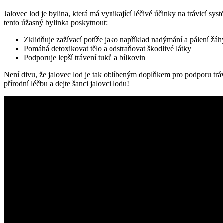
Jalovec lod je bylina, která má vynikající léčivé účinky na trávicí sys
tento úžasný bylinka poskytnout:
Zklidňuje zažívací potíže jako například nadýmání a pálení žáh
Pomáhá detoxikovat tělo a odstraňovat škodlivé látky
Podporuje lepší trávení tuků a bílkovin
Není divu, že jalovec lod je tak oblíbeným doplňkem pro podporu tráv
přírodní léčbu a dejte šanci jalovci lodu!