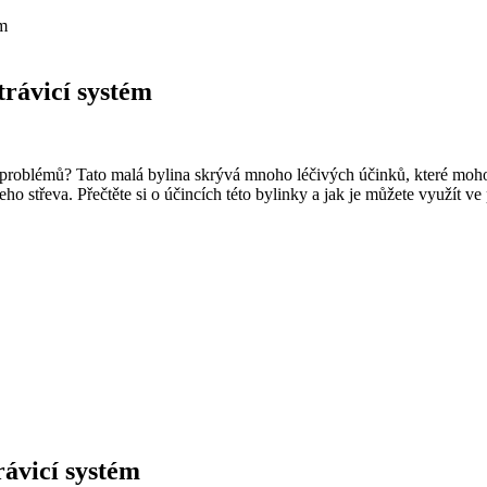
ém
trávicí systém
ích problémů? Tato malá bylina skrývá mnoho léčivých účinků, které m
eho střeva. Přečtěte si o účincích této bylinky a jak je můžete využít v
rávicí systém