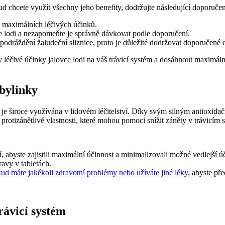
ud chcete využít všechny jeho benefity, dodržujte následující doporučen
i maximálních léčivých účinků.
ce lodi a nezapomeňte je správně dávkovat podle doporučení.
 podráždění žaludeční sliznice, proto je důležité dodržovat doporučené
léčivé účinky jalovce lodi na váš trávicí systém a dosáhnout maximáln
 bylinky
rá je široce využívána v lidovém léčitelství. Díky svým silným antioxi
rotizánětlivé vlastnosti, které mohou pomoci snížit záněty v trávicím s
 abyste zajistili maximální účinnost a minimalizovali možné vedlejší ú
avy v tabletách.
ud máte jakékoli zdravotní problémy nebo užíváte jiné léky
, abyste př
rávicí systém