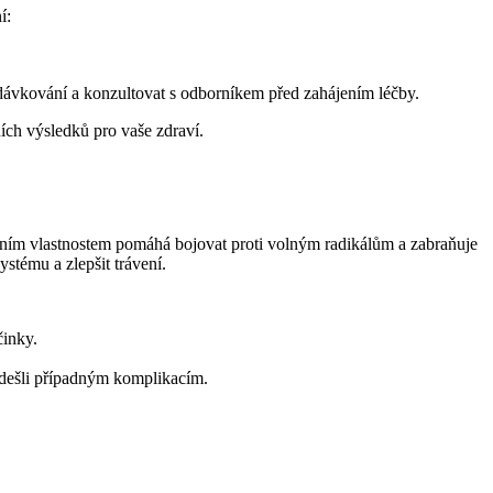
í:
 dávkování a konzultovat s odborníkem před zahájením léčby.
ích výsledků pro vaše zdraví.
dačním vlastnostem pomáhá bojovat proti volným radikálům a zabraňuje
ystému a zlepšit trávení.
činky.
edešli případným komplikacím.