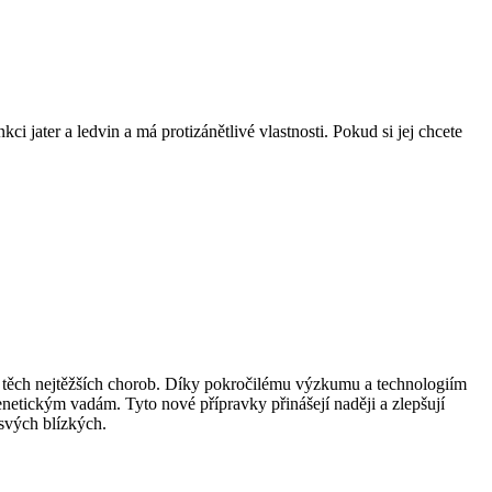
 jater a ledvin a má protizánětlivé vlastnosti. Pokud si jej chcete
čbu těch nejtěžších chorob. Díky pokročilému výzkumu a technologiím
enetickým vadám. Tyto nové přípravky přinášejí naději a zlepšují
í svých blízkých.