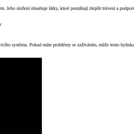
tém. Jeho složení obsahuje látky, které pomáhají zlepšit trávení a podpo
y
icího systému. Pokud máte problémy se zažíváním, může tento bylinka b