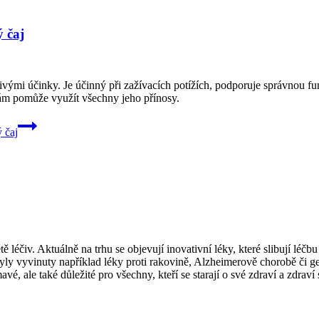
ý čaj
mi účinky. Je účinný při zažívacích potížích, podporuje správnou funkci
vám pomůže využít všechny jeho přínosy.
 čaj
 léčiv. Aktuálně na trhu se objevují inovativní léky, které slibují lé
byly vyvinuty například léky proti rakovině, Alzheimerově chorobě či g
mavé, ale také důležité pro všechny, kteří se starají o své zdraví a zdrav