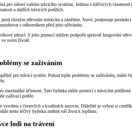
ná pro zdraví vašeho trávicího systému. Jednou z klíčových vlastností j
tosti a dalších trávicích potížích.
 proti různým střevním infekcím a zánětům. Navíc podporuje produkci t
 konzultovat s odborníkem před jeho užíváním.
elkové zdraví. S jeho pomocí můžete podpořit správné fungování střeva 
u ve svém životě.
problémy se zažíváním
spěšné pro trávicí systém. Pokud trpíte problémy se zažíváním, může bý
la.
ro maximální účinnost. Tato bylinka může pomoci s trávicími potížemi 
še zažívací potíže.
e vyroben z čerstvých a kvalitních surovin. Důležité je vybrat si certifi
 může tento léčivý bylinka změnit váš život k lepšímu.
vce lodi na trávení