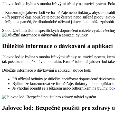
Jalovec lodi je bylina s mnoha léčivými účinky na trávicí systém. Pok
– Konzumujte jalovec lodi ve formě čaje nebo tinktury, abyste dosáhl
– Při přípravě čaje používejte pouze čerstvé nebo sušené plody jalov
– Mějte na paměti, že dlouhodobé užívání jalovce lodi může způsobit
S dodržováním těchto specifických doporučení můžete využít všechny 
Důležité informace o dávkování a aplikaci
Jalovec lod je bylina s mnoha léčivými účinky na trávicí systém, kte
tak poškození buněk trávicího traktu. Kromě toho má jalovec lod také p
Důležité informace o dávkování a aplikaci jalovce lodi:
Při užívání bylinky je důležité dodržovat doporučené dávkování,
Bylinu lze konzumovat ve formě čaje, tinktury nebo doplňku str
Je vhodné poradit se s lékařem nebo odborníkem na byliny,
pok
Jalovec lod: Bezpečné použití pro zdravý t