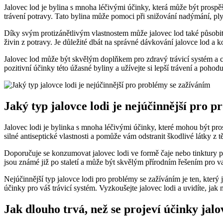
Jalovec lod je bylina s mnoha léčivými účinky, která může být prospěš
trávení potravy. Tato bylina může pomoci při snižování nadýmání, plyna
Díky svým protizánětlivým vlastnostem může jalovec lod také působit
živin z potravy. Je důležité dbát na správné dávkování jalovce lod a
Jalovec lod může být skvělým doplňkem pro zdravý trávicí systém a c
pozitivní účinky této úžasné byliny a užívejte si lepší trávení a pohod
Jaký typ jalovce lodi je nejúčinnější pro 
Jalovec lodi je bylinka s mnoha léčivými účinky, které mohou být pro
silné antiseptické vlastnosti a pomůže vám odstranit škodlivé látky z tě
Doporučuje se konzumovat jalovec lodi ve formě čaje nebo tinktury p
jsou známé již po staletí a může být skvělým přírodním řešením pro va
Nejúčinnější typ jalovce lodi pro problémy se zažíváním je ten, který j
účinky pro váš trávicí systém. Vyzkoušejte jalovec lodi a uvidíte, jak
Jak dlouho trvá, než se projeví účinky jalo