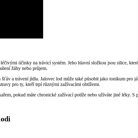
čivými účinky na trávicí systém. Jeho hlavní složkou jsou silice, které
pálení žáhy nebo průjem.
h šťáv a trávení jídla. Jalovec lod může také působit jako tonikum pro 
avy pro ty, kteří trpí různými zažívacími obtížemi.
kařem, pokud máte chronické zažívací potíže nebo užíváte jiné léky. S 
lodi