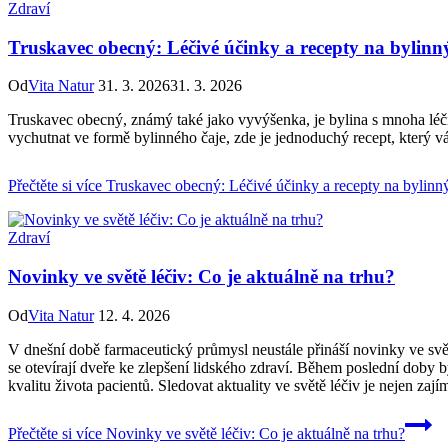
Zdraví
Truskavec obecný: Léčivé účinky a recepty na bylinn
Od
Vita Natur
31. 3. 2026
31. 3. 2026
Truskavec obecný, známý také jako vyvýšenka, je bylina s mnoha léčivý
vychutnat ve formě bylinného čaje, zde je jednoduchý recept, který 
Přečtěte si více
Truskavec obecný: Léčivé účinky a recepty na bylinný
Zdraví
Novinky ve světě léčiv: Co je aktuálně na trhu?
Od
Vita Natur
12. 4. 2026
V dnešní době farmaceutický průmysl neustále přináší novinky ve světě
se otevírají dveře ke zlepšení lidského zdraví. Během poslední doby 
kvalitu života pacientů. Sledovat aktuality ve světě léčiv je nejen zají
Přečtěte si více
Novinky ve světě léčiv: Co je aktuálně na trhu?