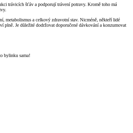
dukci trávicích šťáv a podporují trávení potravy. Kromě toho má
ivy.
ání, metabolismus a celkový zdravotní stav. Nicméně, někteří lidé
rojeví plně. Je důležité dodržovat doporučené dávkování a konzumovat
uto bylinku sama!