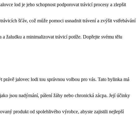
alovce lod je jeho schopnost podporovat trávicí procesy a zlepšit
rávicích šťáv, což může pomoci usnadnit trávení a zvýšit vstřebávání
a žaludku a minimalizovat trávicí potíže. Dopřejte svému tělu
t právě jalovec lodi tou správnou volbou pro vás. Tato bylinka má
jako jsou nadýmání, pálení žáhy nebo chronická zácpa. Její účinky
kovaný produkt od spolehlivého výrobce, abyste zajistili nejlepší