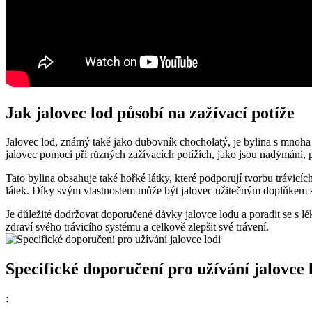
Jak jalovec lod působí na zažívací potíže
Jalovec lod, známý také jako dubovník chocholatý, je bylina s mnoha lé
jalovec pomoci při různých zažívacích potížích, jako jsou nadýmání, 
Tato bylina obsahuje také hořké látky, které podporují tvorbu trávicíc
látek. Díky svým vlastnostem může být jalovec užitečným doplňkem str
Je důležité dodržovat doporučené dávky jalovce lodu a poradit se s lé
zdraví svého trávicího systému a celkově zlepšit své trávení.
Specifické doporučení pro užívání jalovce 
: