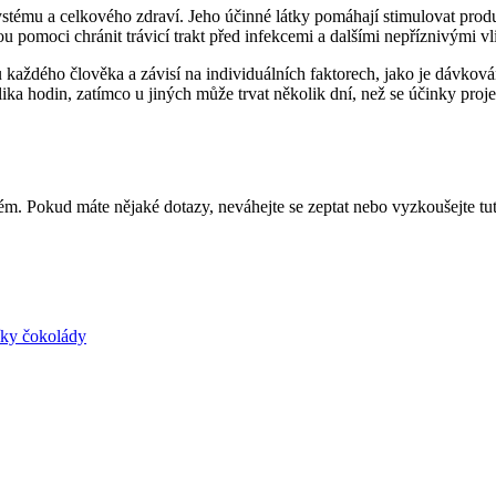
 systému a celkového zdraví. Jeho účinné látky pomáhají stimulovat pro
hou pomoci chránit trávicí trakt před infekcemi a dalšími nepříznivými vl
 u každého člověka a závisí na individuálních faktorech, jako je dávkov
kolika hodin, zatímco u jiných může trvat několik dní, než se účinky p
ystém. Pokud máte nějaké dotazy, neváhejte se zeptat nebo vyzkoušejte t
íky čokolády