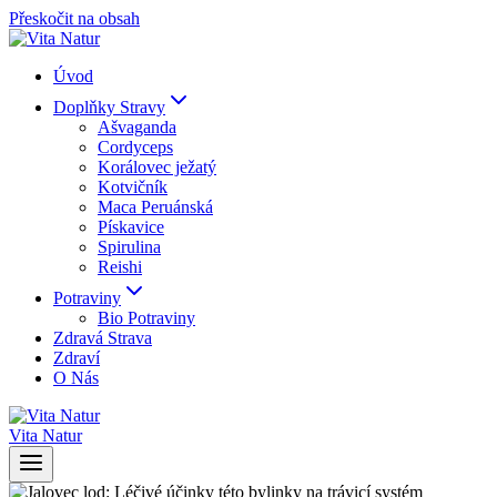
Přeskočit na obsah
Úvod
Doplňky Stravy
Ašvaganda
Cordyceps
Korálovec ježatý
Kotvičník
Maca Peruánská
Pískavice
Spirulina
Reishi
Potraviny
Bio Potraviny
Zdravá Strava
Zdraví
O Nás
Vita Natur