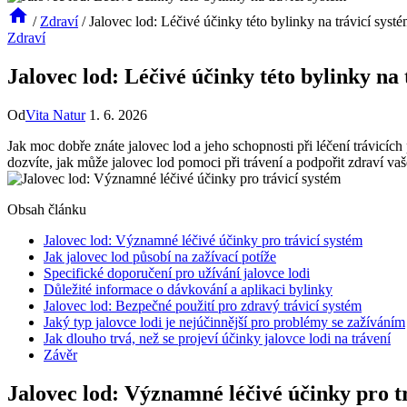
/
Zdraví
/
Jalovec lod: Léčivé účinky této bylinky na trávicí syst
Zdraví
Jalovec lod: Léčivé účinky této bylinky na 
Od
Vita Natur
1. 6. 2026
Jak moc dobře znáte jalovec lod a jeho schopnosti při léčení trávic
dozvíte, jak může jalovec lod pomoci při trávení a podpořit zdraví vaš
Obsah článku
Jalovec lod: Významné léčivé účinky pro trávicí systém
Jak jalovec lod působí na zažívací potíže
Specifické doporučení pro užívání jalovce lodi
Důležité informace o dávkování a aplikaci bylinky
Jalovec lod: Bezpečné použití pro zdravý trávicí systém
Jaký typ jalovce lodi je nejúčinnější pro problémy se zažíváním
Jak dlouho trvá, než se projeví účinky jalovce lodi na trávení
Závěr
Jalovec lod: Významné léčivé účinky pro t