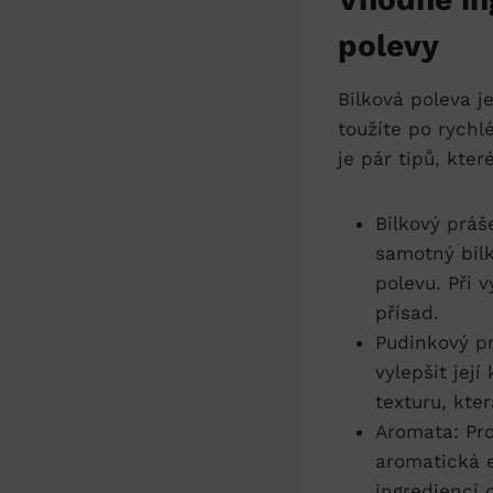
polevy
Bilková ‌poleva j
toužíte po rychl
je ‍pár tipů, kte
Bilkový práš
samotný bilk
polevu. Při 
přísad.
Pudinkový p
vylepšit jej
texturu, kte
Aromata: Pro
aromatická e
ingrediencí 