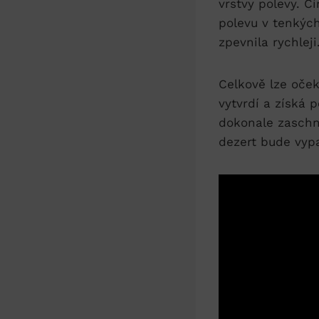
⁢vrstvy⁤ polevy. 
polevu v tenkých
zpevnila rychleji
Celkově lze oček
vytvrdí a získá 
dokonale zaschno
dezert bude vypa