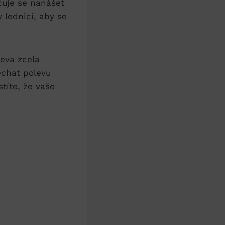
učuje se nanášet
v lednici, aby se
leva zcela
echat polevu
títe, že vaše