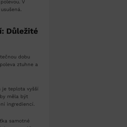
 polevou. V
 usušená.
: Důležité
tatečnou dobu
ž poleva ztuhne a
je teplota vyšší
by měla být‍
í ingrediencí. ‍
ušťka samotné