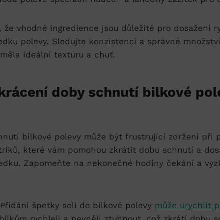
 že⁣ vhodné ‍ingredience jsou důležité pro dosažení ‍
edku polevy. Sledujte konzistenci a⁤ správné množství
 měla ideální texturu a chuť.
zkrácení doby schnutí bilkové pol
utí bílkové ‍polevy může být frustrující zdržení⁤ při 
 triků, které vám pomohou zkrátit dobu schnutí a do
ledku. Zapomeňte na nekonečné⁣ hodiny čekání a vyzk
 ⁤Přidání špetky soli do bílkové polevy
může urychlit 
ílkům rychleji a pevněji ztuhnout, což zkrátí dobu s