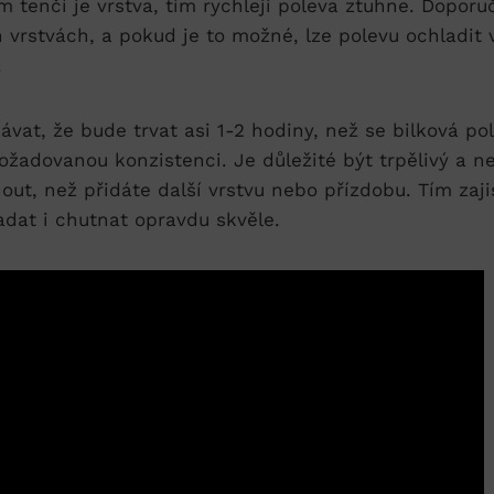
‌Čím ⁣tenčí je vrstva, tím rychleji poleva ztuhne. Dopor
 vrstvách, a​ pokud je to ​možné, lze polevu ochladit 
.
ávat, že bude trvat asi 1-2 hodiny, než se bilková po
požadovanou konzistenci. Je důležité být trpělivý a n
ut, než přidáte další vrstvu nebo přízdobu. Tím zajis
dat i chutnat opravdu skvěle.