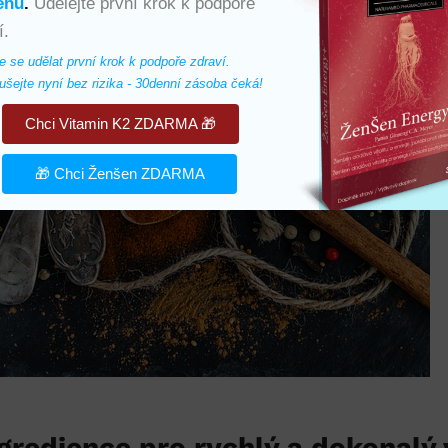
enu
.
Udělejte první krok k podpoře
í.
e se udělat první krok k podpoře zdraví. 
šejte nyní bez rizika - 30denní zásoba čeká!
Chci Vitamin K2 ZDARMA 🎁
🎁 Chci Ženšen ZDARMA
gredience pro rychlý a dokonalý