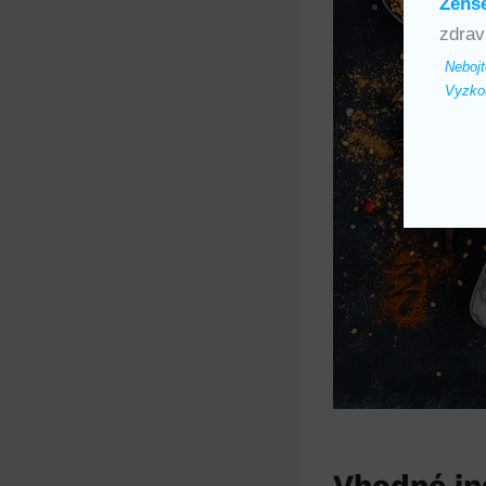
Ženš
zdrav
Nebojt
Vyzkou
Vhodné in