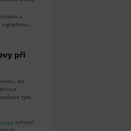
rychlého a
 ingrediencí,
evy při
pečení, ale
sáhnout
oušejte tyto
proces
schnutí.‌
chnutí.