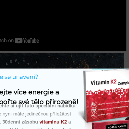
te se unaveni?
ejte více energie a 
ořte své tělo přirozeně!
hte si ujít tuto speciální nabídku
!
 nyní máte jedinečnou příležitost
t
30denní zásobu
vitamínu K2
a