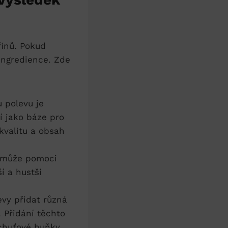
finů.​ Pokud
ingredience. Zde
u polevu je
 ​jako báze pro
 kvalitu a obsah
y může pomoci
í a hustší
evy přidat různá
 Přidání těchto
 chuťové buňky.