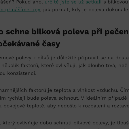
vášeň? Pokud​ ano,
určitě jste se už setkali
s bilkovou
m přinášíme tipy
, jak poznat, kdy je poleva dokonale
 schne bilková poleva ‍při pečení
 očekávané časy
émové polevy z bílků je důležité připravit se na dos
 několik faktorů, které ovlivňují, jak dlouho ​trvá, ⁢ne
u konzistenci. ‍
amnějších faktorů je teplota a⁢ vlhkost vzduchu. Čím 
 tím rychleji bude poleva schnout. V ideálním případě 
 pokojové teplotě, aby nedošlo k rozpálení a roztaven
 který ovlivňuje dobu schnutí bilkové⁢ polevy, je tlo