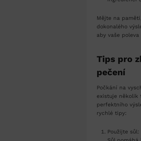
Mějte na paměti,
dokonalého ⁢výsl
aby vaše ‍poleva
Tips ⁤pro 
pečení
Počkání na vyschn
existuje několik
perfektního výs
rychlé tipy:
Použijte sůl:
Sůl pomáhá b