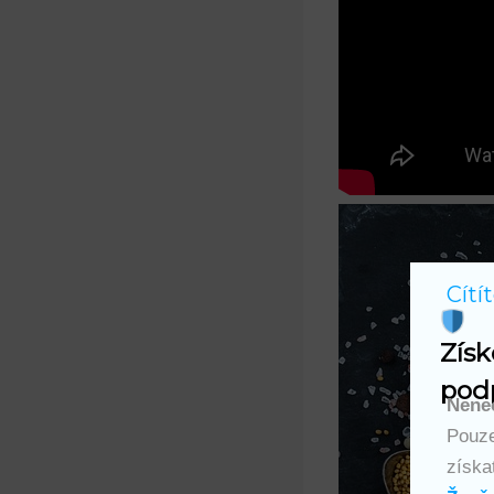
Cítí
Získ
podp
Nenec
Pouze
získa