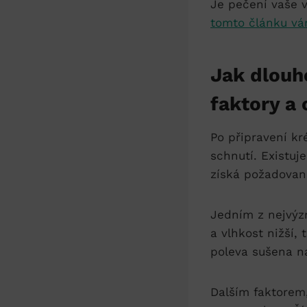
Je pečení vaše 
tomto článku vá
Jak dlouho
faktory a
Po připravení kr
schnutí. Existuje
získá požadovano
Jedním z nejvýzn
a vlhkost nižší,
poleva sušena na
Dalším faktorem,