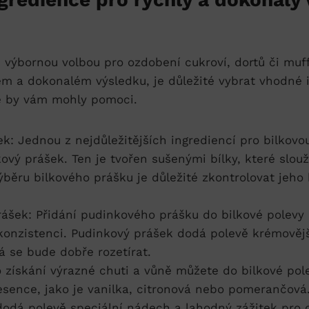
e výbornou volbou pro​ ozdobení cukroví, dortů⁣ či‌ muf
ém a dokonalém výsledku, je důležité vybrat vhodné 
ré ‌by vám mohly ⁣pomoci.
ek: Jednou z nejdůležitějších‍ ingrediencí pro bilkovo
ový prášek. Ten je tvořen sušenými bílky, které slouží
výběru bilkového prášku je důležité zkontrolovat jeho
rášek: Přidání pudinkového prášku do bilkové polev
í konzistenci. Pudinkový prášek dodá‍ polevě krémovějš
rá se bude dobře rozetírat.
 získání výrazné chuti⁤ a​ vůně můžete do bilkové pol
sence, jako je vanilka, citronová nebo pomerančová.
dodá polevě speciální nádech a lahodný zážitek pro⁤