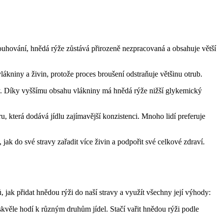
louhování, hnědá rýže zůstává přirozeně nezpracovaná a obsahuje větší
lákniny a živin, protože proces broušení odstraňuje většinu otrub.
y. Díky vyššímu obsahu vlákniny má hnědá rýže nižší glykemický
ru, která dodává jídlu zajímavější konzistenci. Mnoho lidí preferuje
 jak do své stravy zařadit více živin a podpořit své celkové zdraví.
 jak přidat hnědou rýži do naší stravy a využít všechny její výhody:
skvěle hodí k různým druhům jídel. Stačí vařit hnědou rýži podle