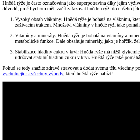
Hnědá rýže je často označována jako superpotravina díky jejím výživo
důvodů, proč bychom měli začít zařazovat hnědou rýži do našeho jíde
Vysoký obsah vlákniny: Hnědá rýže je bohatá na vlákninu, která
zažívacím traktem. Množství vlákniny v hnědé rýži také pomáhá 
Vitamíny a minerály: Hnědá rýže je bohatá na vitamíny a minerá
metabolické funkce. Dále obsahuje minerály, jako je hořčík, žel
Stabilizace hladiny cukru v krvi: Hnědá rýže má nižší glykemi
udržovat stabilní hladinu cukru v krvi. Hnědá rýže také pomáhá
Pokud se tedy snažíte zdravě stravovat a dodat svému tělu všechny p
vychutnejte si všechny výhody
, které hnědá rýže nabízí!