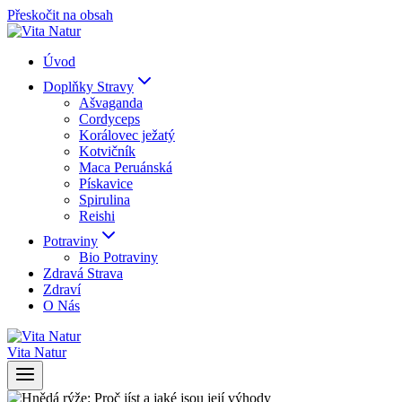
Přeskočit na obsah
Úvod
Doplňky Stravy
Ašvaganda
Cordyceps
Korálovec ježatý
Kotvičník
Maca Peruánská
Pískavice
Spirulina
Reishi
Potraviny
Bio Potraviny
Zdravá Strava
Zdraví
O Nás
Vita Natur