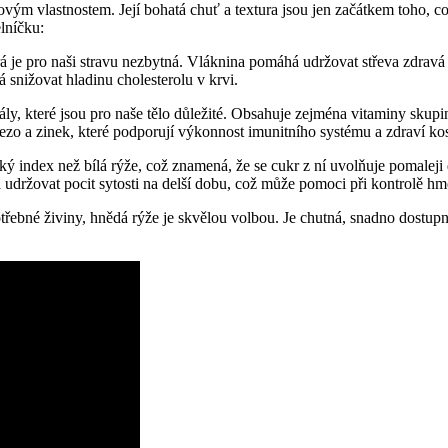
vým vlastnostem. Její bohatá chuť a textura jsou jen začátkem toho, co
lníčku:
 je pro naši stravu nezbytná. Vláknina pomáhá udržovat střeva zdravá 
snižovat hladinu cholesterolu v krvi.
ly, které jsou pro naše tělo důležité. Obsahuje zejména vitaminy skup
ezo a zinek, které podporují výkonnost imunitního systému a zdraví kos
cký index než bílá rýže, což znamená, že se cukr z ní uvolňuje pomalej
 udržovat pocit sytosti na delší dobu, což může pomoci při kontrolě hm
otřebné živiny, hnědá rýže je skvělou volbou. Je chutná, snadno dostu