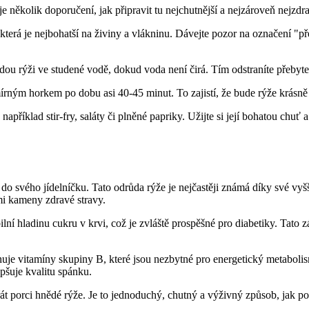
e několik doporučení, jak připravit tu nejchutnější a nejzároveň nejzdra
 která je nejbohatší na živiny a vlákninu. Dávejte pozor na označení "p
ou rýži ve studené vodě, dokud voda není čirá. Tím odstraníte přebyte
írným horkem po dobu asi 40-45 minut. To zajistí, že bude rýže krásně
příklad stir-fry, saláty či plněné papriky. Užijte si její bohatou chuť 
t do svého jídelníčku. Tato odrůda rýže je nejčastěji známá díky své vy
mi kameny zdravé stravy.
 hladinu cukru v krvi, což je zvláště prospěšné pro diabetiky. Tato záz
uje vitamíny skupiny B, které jsou nezbytné pro energetický metabolism
pšuje kvalitu spánku.
řát porci hnědé rýže. Je to jednoduchý, chutný a výživný způsob, jak pos