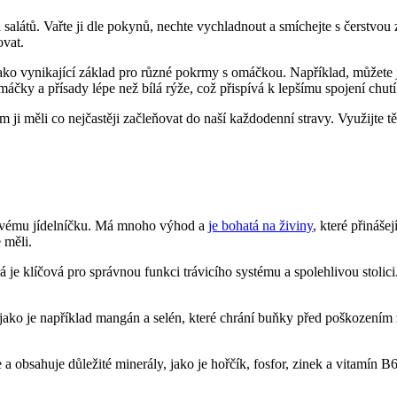
salátů. Vařte ji dle pokynů, nechte vychladnout a smíchejte s čerstvo
ovat.
ko vynikající základ pro různé pokrmy s omáčkou. Například, můžete ji
áčky a přísady lépe než bílá rýže, což přispívá k lepšímu spojení chutí
 ji měli co nejčastěji začleňovat do naší každodenní stravy. Využijte t
e svému jídelníčku. Má mnoho výhod a
je bohatá na živiny
, které přináše
 měli.
 je klíčová pro správnou funkci trávicího systému a spolehlivou stolici
 jako je například mangán a selén, které chrání buňky před poškozením
bsahuje důležité minerály, jako je hořčík, fosfor, zinek a vitamín B6. 