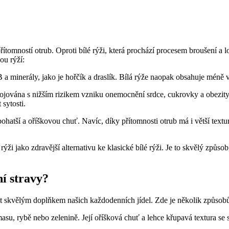
ítomností otrub. Oproti bílé rýži, která prochází procesem broušení a 
ou rýží:
a minerály, jako je hořčík a draslík. Bílá rýže naopak obsahuje méně v
jována s nižším rizikem vzniku onemocnění srdce, cukrovky a obezit
 sytosti.
ohatší a oříškovou chuť. Navíc, díky přítomnosti otrub má i větší textu
i jako zdravější alternativu ke klasické bílé rýži. Je to skvělý způsob,
ní stravy?
ýt skvělým doplňkem našich každodenních jídel. Zde je několik způsobů,
asu, rybě nebo zelenině. Její oříšková chuť a lehce křupavá textura se 