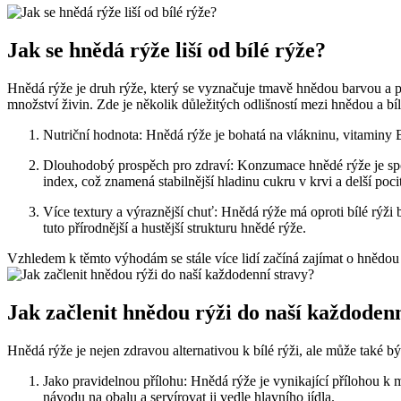
Jak se hnědá rýže liší od bílé rýže?
Hnědá rýže je druh rýže, který se vyznačuje tmavě hnědou barvou a př
množství živin. Zde je několik důležitých odlišností mezi hnědou a bíl
Nutriční hodnota: Hnědá rýže je bohatá na vlákninu, vitaminy B 
Dlouhodobý prospěch pro zdraví: Konzumace hnědé rýže je spo
index, což znamená stabilnější hladinu cukru v krvi a delší pocit
Více textury a výraznější chuť: Hnědá rýže má oproti bílé rýži b
tuto přírodnější a hustější strukturu hnědé rýže.
Vzhledem k těmto výhodám se stále více lidí začíná zajímat o hnědou rýž
Jak začlenit hnědou rýži do naší každoden
Hnědá rýže je nejen zdravou alternativou k bílé rýži, ale může také b
Jako pravidelnou přílohu: Hnědá rýže je vynikající přílohou k m
návodu na obalu a servírovat ji vedle hlavního jídla.