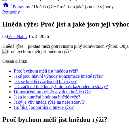
/
Potraviny
/
Hnědá rýže: Proč jíst a jaké jsou její výhody
Potraviny
Hnědá rýže: Proč jíst a jaké jsou její výho
Od
Vita Natur
15. 4. 2026
Hnědá rýže – poklad mezi potravinami plný zdravotních výhod. Objasn
Obsah článku
Proč bychom měli jíst hnědou rýži?
Jaké jsou hlavní výhody konzumace hnědé rýže?
Jak se hnědá rýže liší od bílé rýže?
Jak začlenit hnědou rýži do naší každodenní stravy?
Doporučení pro výběr a vaření hnědé rýže
Jaká je nutriční hodnota hnědé rýže?
Jaký je vliv hnědé rýže na naše zdraví?
Co říkají odborníci o hnědé rýži?
Proč bychom měli jíst hnědou rýži?