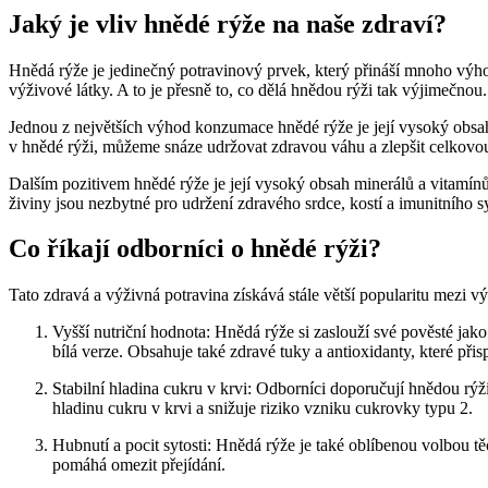
Jaký je vliv hnědé rýže na naše zdraví?
Hnědá rýže je jedinečný potravinový prvek, který přináší mnoho výhod
výživové látky. A to je přesně to, co dělá hnědou rýži tak výjimečnou.
Jednou z největších výhod konzumace hnědé rýže je její vysoký obsah 
v hnědé rýži, můžeme snáze udržovat zdravou váhu a zlepšit celkovou
Dalším pozitivem hnědé rýže je její vysoký obsah minerálů a vitamínů
živiny jsou nezbytné pro udržení zdravého srdce, kostí a imunitního s
Co říkají odborníci o hnědé rýži?
Tato zdravá a výživná potravina získává stále větší popularitu mezi 
Vyšší nutriční hodnota: Hnědá rýže si zaslouží své pověsté jako
bílá verze. Obsahuje také zdravé tuky a antioxidanty, které př
Stabilní hladina cukru v krvi: Odborníci doporučují hnědou rýž
hladinu cukru v krvi a snižuje riziko vzniku cukrovky typu 2.
Hubnutí a pocit sytosti: Hnědá rýže je také oblíbenou volbou t
pomáhá omezit přejídání.