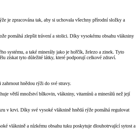
že je zpracována tak, aby si uchovala všechny přírodní složky a
tože pomáhá zlepšit trávení a stolici. Díky vysokému obsahu vlákniny
ho systému, a také minerály jako je hořčík, železo a zinek. Tyto
 získat tyto důležité látky, které podporují celkové zdraví.
i zahrnout hnědou rýži do své stravy.
huje větší množství bílkovin, vlákniny, vitamínů a minerálů než její
cukru v krvi. Díky své vysoké vláknině hnědá rýže pomáhá regulovat
soké vláknině a nízkému obsahu tuku poskytuje dlouhotrvající sytost a