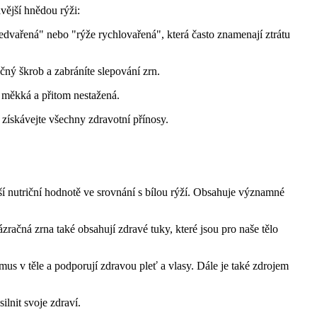
vější hnědou rýži:
ředvařená" nebo "rýže rychlovařená", která často znamenají ztrátu
čný škrob a zabráníte slepování zrn.
 měkká a přitom nestažená.
a získávejte všechny zdravotní přínosy.
šší nutriční hodnotě ve srovnání s bílou rýží. Obsahuje významné
račná zrna také obsahují zdravé tuky, které jsou pro naše tělo
us v těle a podporují zdravou pleť a vlasy. Dále je také zdrojem
ilnit svoje zdraví.