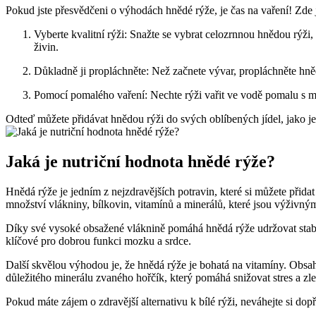
Pokud jste přesvědčeni o výhodách hnědé rýže, je čas na vaření! Zde j
Vyberte kvalitní rýži: Snažte se vybrat celozrnnou hnědou rýži,
živin.
Důkladně ji propláchněte: Než začnete vývar, propláchněte hněd
Pomocí pomalého vaření: Nechte rýži vařit ve vodě pomalu s m
Odteď můžete přidávat hnědou rýži do svých oblíbených jídel, jako je na
Jaká je nutriční hodnota hnědé rýže?
Hnědá rýže je jedním z nejzdravějších potravin, které si můžete přida
množství vlákniny, bílkovin, vitamínů a minerálů, které jsou výživný
Díky své vysoké obsažené vláknině pomáhá hnědá rýže udržovat stabilní
klíčové pro dobrou funkci mozku a srdce.
Další skvělou výhodou je, že hnědá rýže je bohatá na vitamíny. Obsah
důležitého minerálu zvaného hořčík, který pomáhá snižovat stres a zle
Pokud máte zájem o zdravější alternativu k bílé rýži, neváhejte si dop