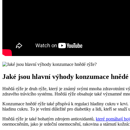
Jaké jsou hlavní výhody konzumace hnědé
Hnědá rýže je druh rýže, který je známý svými mnoha zdravotními výh
zdravého trávicího systému. Hnědá rýže obsahuje také významné množst
Konzumace hnědé rýže také přispívá k regulaci hladiny cukru v krvi. 
hladinu cukru. To je velmi důležité pro diabetiky a lidi, kteří se snaží 
Hnědá rýže je také bohatým zdrojem antioxidantů,
které pomáhají bo
onemocněním, jako je srdeční onemocnění, rakovina a stárnutí kožní