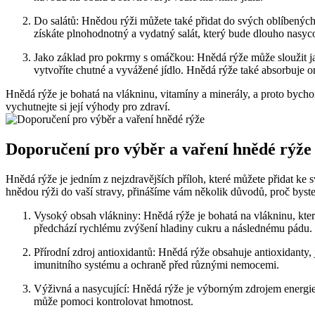
Do salátů: Hnědou rýži můžete také přidat do svých oblíbených 
získáte plnohodnotný a vydatný salát, který bude dlouho nasyc
Jako základ pro pokrmy s omáčkou: Hnědá rýže může sloužit ja
vytvoříte chutné a vyvážené jídlo. Hnědá rýže také absorbuje om
Hnědá rýže je bohatá na vlákninu, vitamíny a minerály, a proto bychom
vychutnejte si její výhody pro zdraví.
Doporučení pro výběr a vaření hnědé rýže
Hnědá rýže je jedním z nejzdravějších příloh, které můžete přidat k
hnědou rýži do vaší stravy, přinášíme vám několik důvodů, proč byste
Vysoký obsah vlákniny: Hnědá rýže je bohatá na vlákninu, která
předchází rychlému zvýšení hladiny cukru a následnému pádu.
Přírodní zdroj antioxidantů: Hnědá rýže obsahuje antioxidanty,
imunitního systému a ochraně před různými nemocemi.
Výživná a nasycující: Hnědá rýže je výborným zdrojem energie a o
může pomoci kontrolovat hmotnost.