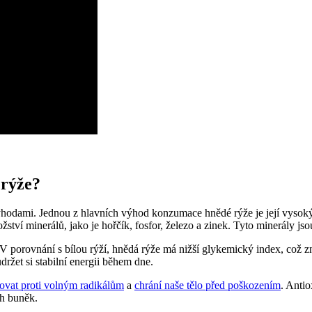
 rýže?
odami. Jednou z hlavních výhod konzumace hnědé rýže je její vysoký o
ví minerálů, jako je hořčík, fosfor, železo a zinek. Tyto minerály js
V porovnání s bílou rýží, hnědá rýže má nižší glykemický index, což zn
udržet si stabilní energii během dne.
jovat proti volným radikálům
a
chrání naše tělo před poškozením
. Anti
ch buněk.