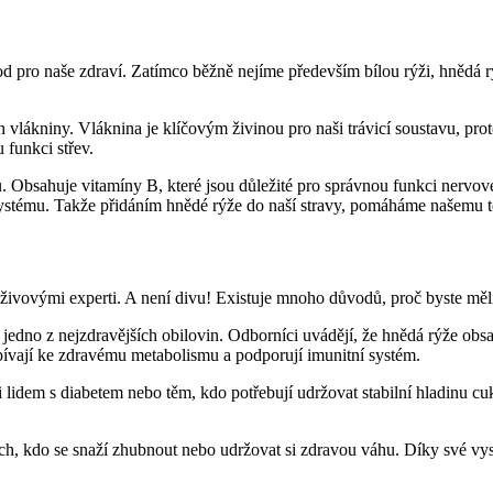
 pro naše zdraví. Zatímco běžně nejíme především bílou rýži, hnědá rý
vlákniny. Vláknina je klíčovým živinou pro naši trávicí soustavu, pro
 funkci střev.
. Obsahuje vitamíny B, které jsou důležité pro správnou funkci nervové
ystému. Takže přidáním hnědé rýže do naší stravy, pomáháme našemu tělu
výživovými experti. A není divu! Existuje mnoho důvodů, proč byste měl
 jedno z nejzdravějších obilovin. Odborníci uvádějí, že hnědá rýže obsa
ispívají ke zdravému metabolismu a podporují imunitní systém.
i lidem s diabetem nebo těm, kdo potřebují udržovat stabilní hladinu 
ěch, kdo se snaží zhubnout nebo udržovat si zdravou váhu. Díky své vy