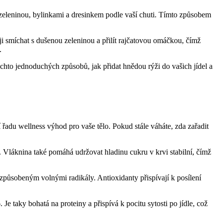
u zeleninou, bylinkami a dresinkem podle vaší chuti. Tímto způsobem
 smíchat s dušenou zeleninou a přilít rajčatovou omáčkou, čímž
.
ěchto jednoduchých způsobů, jak přidat hnědou rýži do vašich jídel a
jí řadu wellness výhod pro vaše tělo. Pokud stále váháte, zda zařadit
. Vláknina také pomáhá udržovat hladinu cukru v krvi stabilní, čímž
 způsobeným volnými radikály. Antioxidanty přispívají k posílení
Je taky bohatá na proteiny a přispívá k pocitu sytosti po jídle, což