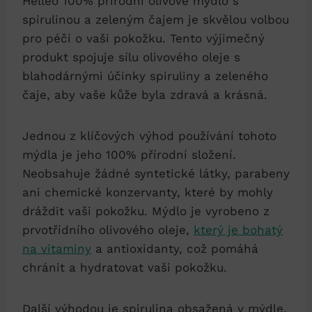
Helleo 100% přírodní olivové mýdlo s
spirulinou a zeleným čajem je skvělou volbou
pro péči o vaši pokožku. Tento výjimečný
produkt spojuje sílu olivového oleje s
blahodárnými účinky spiruliny a zeleného
čaje, aby vaše kůže byla zdravá a krásná.
Jednou z klíčových výhod používání tohoto
mýdla je jeho 100% přírodní složení.
Neobsahuje žádné syntetické látky, parabeny
ani chemické konzervanty, které by mohly
dráždit vaši pokožku. Mýdlo je vyrobeno z
prvotřídního olivového oleje,
který je bohatý
na vitaminy
a antioxidanty, což pomáhá
chránit a hydratovat vaši pokožku.
Další výhodou je spirulina obsažená v mýdle.