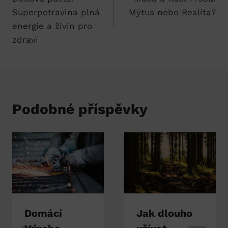
pro
Superpotravina plná
Mýtus nebo Realita?
příspěvek
energie a živin pro
zdraví
Podobné příspěvky
Domácí
Jak dlouho