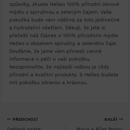
způsoby, zkuste Helleo 100% přírodní olivové
mýdlo s spirulinou a zeleným čajem. Vaše
pokožka bude vám vděčná za toto jedinečné
a hydratační ošetření. Děkuji, že jste si
přečetli náš článek o 100% přírodním mýdle
Helleo s obsahem spiruliny a zeleného čaje.
Doufáme, že jsme vám přinesli cenné
informace o péči o vaši pokožku.
Nezapomeňte, že nejlepší volbou je vždy
přírodní a kvalitní produkty. S Helleo budete
mít pokožku zdravou a krásnou.
Navigace
PŘEDCHOZÍ
DALŠÍ
Datlová pasta:
Maca a Růst Prsou: