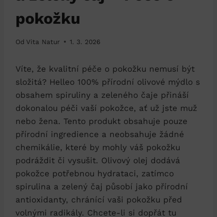
pokožku
Od
Vita Natur
1. 3. 2026
Víte, že kvalitní péče o pokožku nemusí být
složitá? Helleo 100% přírodní olivové mýdlo s
obsahem spiruliny a zeleného čaje přináší
dokonalou péči vaší pokožce, ať už jste muž
nebo žena. Tento produkt obsahuje pouze
přírodní ingredience a neobsahuje žádné
chemikálie, které by mohly váš pokožku
podráždit či vysušit. Olivový olej dodává
pokožce potřebnou hydrataci, zatímco
spirulina a zelený čaj působí jako přírodní
antioxidanty, chránící vaši pokožku před
volnými radikály. Chcete-li si dopřát tu