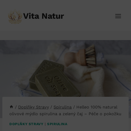
Přeskočit
na
Vita Natur
obsah
/
Doplňky Stravy
/
Spirulina
/
Helleo 100% natural
olivové mýdlo spirulina a zelený čaj – Péče o pokožku
DOPLŇKY STRAVY
|
SPIRULINA