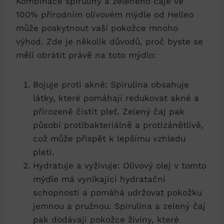
Kombinace spiruliny a zeleného čaje ve
100% přírodním olivovém mýdle od Helleo
může poskytnout vaší pokožce mnoho
výhod. Zde je několik důvodů, proč byste se
měli obrátit právě na toto mýdlo:
Bojuje proti akné: Spirulina obsahuje
látky, které pomáhají redukovat akné a
přirozeně čistit pleť. Zelený čaj pak
působí protibakteriálně a protizánětlivě,
což může přispět k lepšímu vzhledu
pleti.
Hydratuje a vyživuje: Olivový olej v tomto
mýdle má vynikající hydratační
schopnosti a pomáhá udržovat pokožku
jemnou a pružnou. Spirulina a zelený čaj
pak dodávají pokožce živiny, které