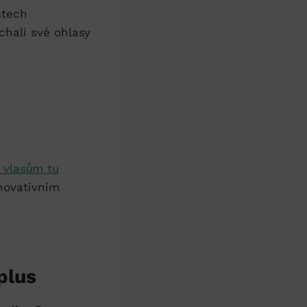
stech
echali své ohlasy
 vlasům tu
inovativním
plus