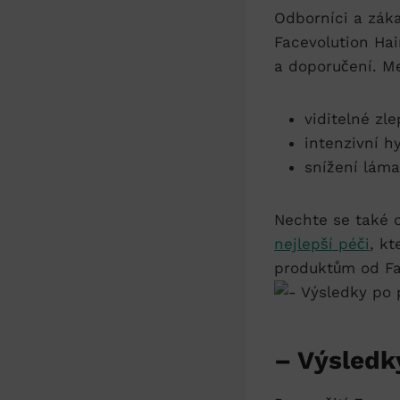
Odborníci a záka
Facevolution Hair
a doporučení. Mez
viditelné zl
intenzivní h
snížení láma
Nechte se také o
nejlepší péči
, kt
produktům od Fa
– Výsledk