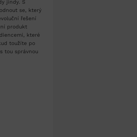
y jindy. S
odnout se, který
evoluční řešení
vní produkt
diencemi, které
kud toužíte po
ás tou správnou