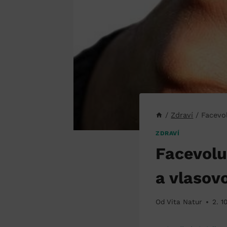
/
Zdraví
/
Facevol
ZDRAVÍ
Facevolu
a vlasov
Od
Vita Natur
2. 1