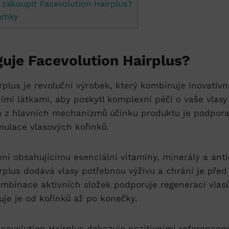
 zakoupit Facevolution Hairplus?
ámky
guje Facevolution Hairplus?
rplus je revoluční výrobek, který kombinuje inovativn
ími látkami, aby poskytl komplexní péči o vaše vlasy
 z hlavních mechanizmů účinku produktu je podpora
imulace vlasových kořínků.
ní obsahujícímu esenciální vitamíny, minerály a anti
rplus dodává vlasy potřebnou výživu a chrání je před
Kombinace aktivních složek podporuje regeneraci vlasů
luje je od kořínků až po konečky.
acevolution Hairplus dokazuje pozitivními reference