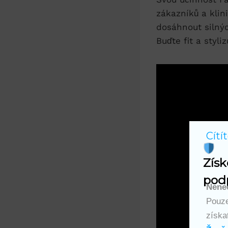
zákazníků a klin
dosáhnout silný
Buďte fit a styli
Cítí
Získ
podp
Nenec
Pouze
získa