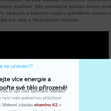
ickými studiemi. Díky pravidelné aplikaci tohoto pr
ch, zdravých a krásných vlasů s optimálním stavem v
zujte své vlasy s Facevolution Hairplus!
te se unaveni?
ejte více energie a 
ořte své tělo přirozeně!
hte si ujít tuto speciální nabídku
!
 nyní máte jedinečnou příležitost
t
30denní zásobu
vitamínu K2
a