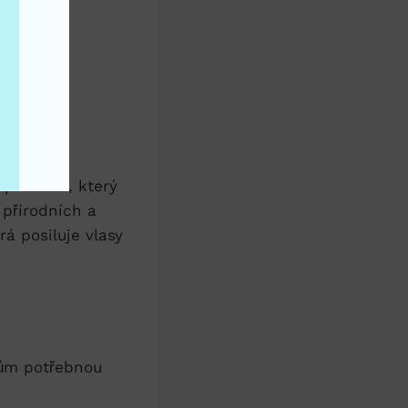
u pokožku, který
 přírodních a
á posiluje vlasy
sům potřebnou