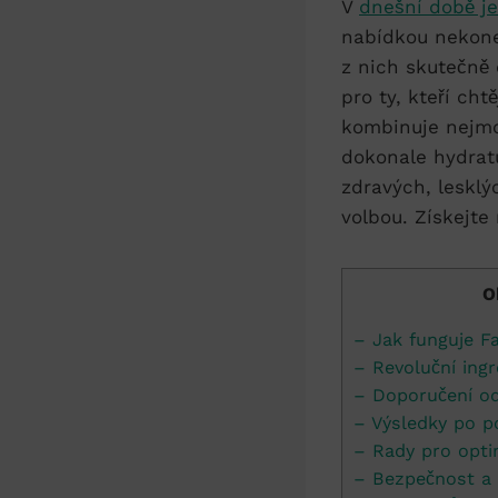
V
dnešní době j
nabídkou nekone
z nich skutečně 
pro ty, kteří cht
kombinuje nejmo
dokonale hydratu
zdravých, lesklý
volbou. Získejte 
O
– Jak funguje F
– Revoluční ingr
– Doporučení od
– Výsledky po p
– Rady pro opti
– Bezpečnost a 