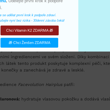
enu
.
Udělejte první krok k podpoře
í.
e se udělat první krok k podpoře zdraví. 
šejte nyní bez rizika - 30denní zásoba čeká!
Chci Vitamin K2 ZDARMA 🎁
í ingredience ve složení
🎁 Chci Ženšen ZDARMA
rplus
je revoluční produkt pro péči o vlasy a vlasovo
vními ingrediencemi ve svém složení. Díky kombinaci
h látek tento produkt poskytuje komplexní péči, kter
 konečky a zanechává je zdravé a lesklé.
gredience
Facevolution Hairplus
patří:
aluronová:
hydratuje vlasovou pokožku a dodává vla