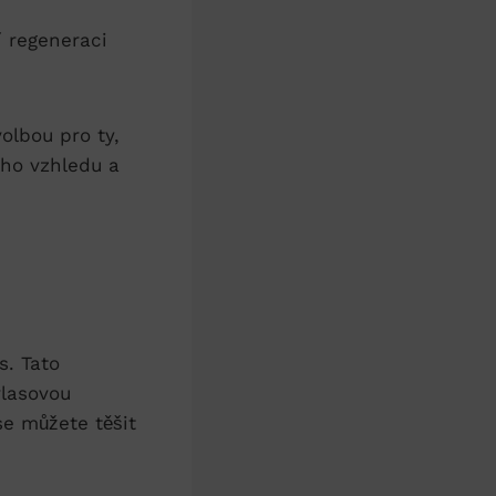
í regeneraci
olbou pro ty,
ého vzhledu a
s. Tato
vlasovou
se můžete těšit