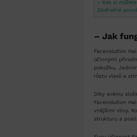
– Kde si můžete
Závěrečné pozn
– Jak fun
Facevolution Hai
účinnými přírodn
pokožku. Jedním
růstu vlasů a st
Díky svému slože
Facevolution Hai
vnějšími vlivy. 
strukturu a posi
Svou účinnost F