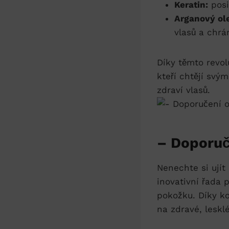
Keratin:
posi
Arganový ole
vlasů a chrán
Díky těmto revo
kteří chtějí sv
zdraví vlasů.
– Doporuč
Nenechte si ujít
inovativní řada 
pokožku. Díky ko
na zdravé, lesklé