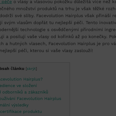
e péče
o vlasy a vlasovou pokožku důležitá více než kd
čného množství produktů na trhu je však těžké rozh
dodrží své sliby. Facevolution Hairplus však přináší r
ějí svým vlasům dopřát tu nejlepší péči. Tento inovati
dernější technologie s osvědčenými přírodními ingre
jí a posilují vaše vlasy od kořínků až po konečky. Po
ch a hutných vlasech, Facevolution Hairplus je pro v
nejlepší péči, kterou si vaše vlasy zaslouží!
bsah článku
[
skrýt
]
acevolution Hairplus?
edience ve složení
 odborníků a zákazníků
oužívání Facevolution Hairplus
mální výsledky
certifikace produktu