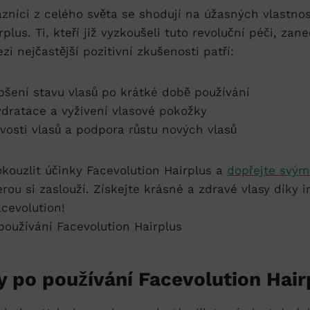
zníci z celého světa se shodují na úžasných vlastno
plus. Ti, kteří již vyzkoušeli tuto revoluční péči, zan
i nejčastější pozitivní zkušenosti patří:
epšení stavu vlasů po krátké době používání
ydratace a vyživení vlasové pokožky
vosti vlasů a podpora růstu nových vlasů
kouzlit účinky Facevolution Hairplus a
dopřejte svým
erou si zaslouží. Získejte krásné a zdravé vlasy díky 
cevolution!
y po používání Facevolution Hair