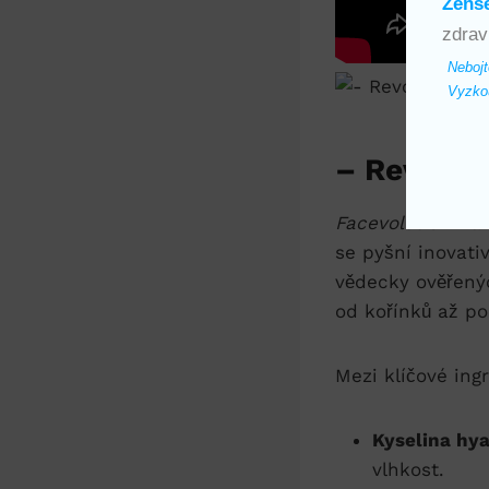
Ženš
zdrav
Nebojt
Vyzkou
– Revolučn
Facevolution Hai
se pyšní inovati
vědecky ověřenýc
od kořínků až po
Mezi klíčové in
Kyselina hy
vlhkost.