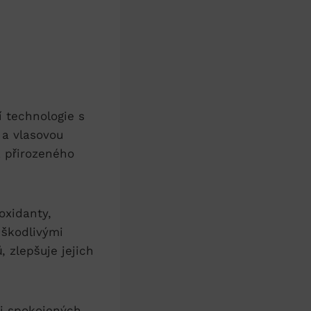
í technologie s
 a vlasovou
 přirozeného
oxidanty,
 škodlivými
, zlepšuje jejich
mi spokojených