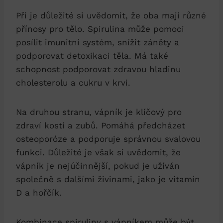
Při je důležité si uvědomit, že oba mají různé
přínosy pro tělo. Spirulina může pomoci
posílit imunitní systém, snížit záněty a
podporovat detoxikaci těla. Má také
schopnost podporovat zdravou hladinu
cholesterolu a cukru v krvi.
Na druhou stranu, vápník je klíčový pro
zdraví kostí a zubů. Pomáhá předcházet
osteoporóze a podporuje správnou svalovou
funkci. Důležité je však si uvědomit, že
vápník je nejúčinnější, pokud je užíván
společně s dalšími živinami, jako je vitamín
D a hořčík.
Kombinace spiruliny s vápníkem může být