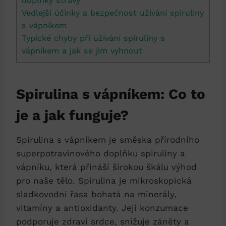
doplňky stravy
Vedlejší účinky a bezpečnost užívání spiruliny
s vápníkem
Typické chyby při užívání spiruliny s
vápníkem a jak se jim vyhnout
Spirulina s vápníkem: Co to
je a jak funguje?
Spirulina s vápníkem je směska přírodního
superpotravinového doplňku spiruliny a
vápníku, která přináší širokou škálu výhod
pro naše tělo. Spirulina je mikroskopická
sladkovodní řasa bohatá na minerály,
vitamíny a antioxidanty. Její konzumace
podporuje zdraví srdce, snižuje záněty a