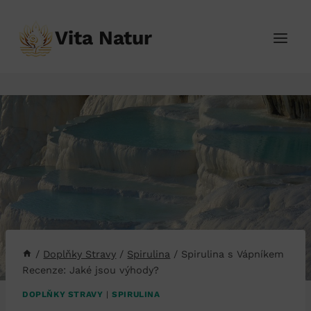
Přeskočit
na
Vita Natur
obsah
/
Doplňky Stravy
/
Spirulina
/
Spirulina s Vápníkem
Recenze: Jaké jsou výhody?
DOPLŇKY STRAVY
|
SPIRULINA