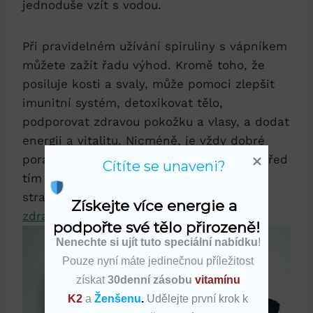
jednoduše vzít s vodou.
Při pravidelném užívání spiruliny s vápníkem
můžete zažít řadu výhod. Kromě toho, že
posiluje kosti a svaly, může pomoci zlepšit
imunitní systém, detoxikovat tělo,
podporovat zdravou pokožku a vlasy, a dodat
energii a vitalitu. Nicméně, je vždy dobré
poradit se s lékařem nebo odborníkem, před
Cítíte se unaveni?
tím než začnete jakýkoli nový doplněk
stravy,
zejména pokud máte nějaké
Získejte více energie a 
zdravotní problémy nebo užíváte léky
.
podpořte své tělo přirozeně!
Nenechte si ujít tuto speciální nabídku
!
Pouze nyní máte jedinečnou příležitost
získat
30denní zásobu
vitamínu
K2
a
Ženšenu
.
Udělejte první krok k