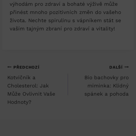
výhodám pro zdraví a bohaté výživě může
přinést mnoho pozitivních změn do vašeho
života. Nechte spirulinu s vápníkem stát se
vaším tajným zbraní pro zdraví a vitality!
Navigace
PŘEDCHOZÍ
DALŠÍ
Kotvičník a
Bio bachovky pro
pro
Cholesterol: Jak
miminka: Klidný
příspěvek
Může Ovlivnit Vaše
spánek a pohoda
Hodnoty?