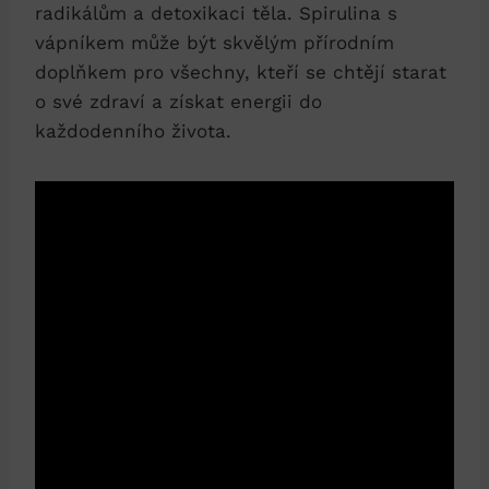
radikálům a detoxikaci těla. Spirulina s
vápníkem může být skvělým přírodním
doplňkem pro všechny, kteří se chtějí starat
o své zdraví a získat energii do
každodenního života.