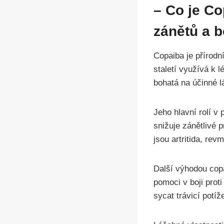
– Co je Co
zánětů a b
Copaiba je přírodní
staletí využívá k l
bohatá na účinné l
Jeho hlavní rolí v 
snižuje zánětlivé 
jsou artritida, rev
Další výhodou copai
pomoci v boji prot
sycat trávicí potíž