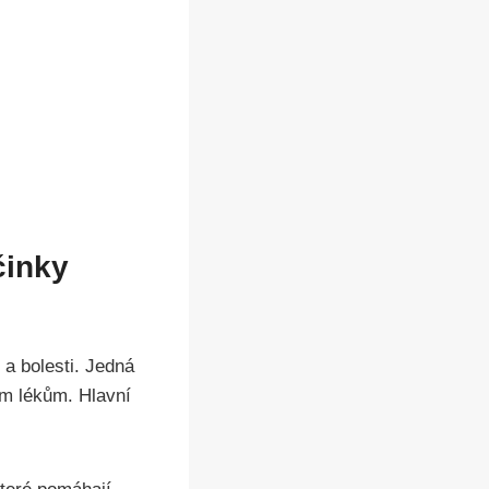
činky
 a bolesti. Jedná
ím lékům. Hlavní