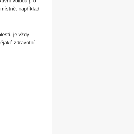
ktivní volbou pro
 místně, například
esti, je vždy
ějaké zdravotní