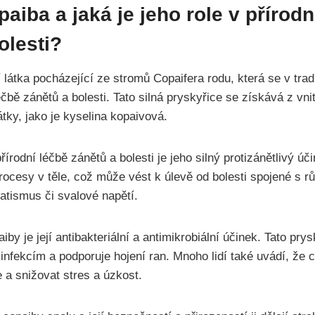
paiba a jaká je jeho role v přírodn
olesti?
 látka pocházející ze stromů Copaifera rodu, která se v trad
éčbě zánětů a bolesti. Tato silná pryskyřice se získává z vni
átky, jako je kyselina kopaivová.
přírodní léčbě zánětů a bolesti je jeho silný protizánětlivý ú
procesy v těle, což může vést k úlevě od bolesti spojené s r
matismus či svalové napětí.
by je její antibakteriální a antimikrobiální účinek. Tato pr
i infekcím a podporuje hojení ran. Mnoho lidí také uvádí, že
e a snižovat stres a úzkost.