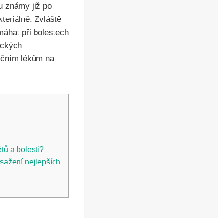
ou známy již po
kteriálně. Zvláště
máhat při bolestech
ických
enčním lékům na
tů a bolesti?
osažení nejlepších