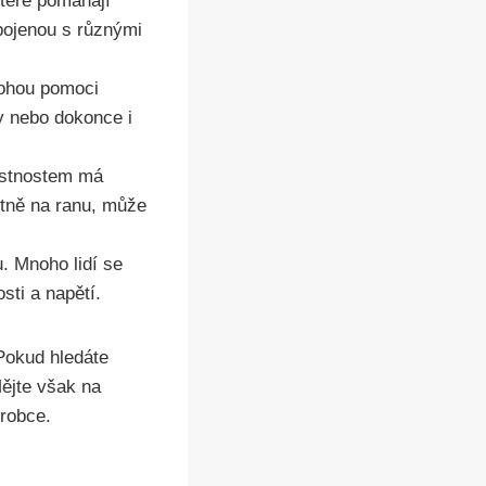
které pomáhají
pojenou s různými
mohou pomoci
ny nebo dokonce i
lastnostem má
stně na ranu, může
u. Mnoho lidí se
sti a napětí.
 Pokud hledáte
Mějte však na
ýrobce.