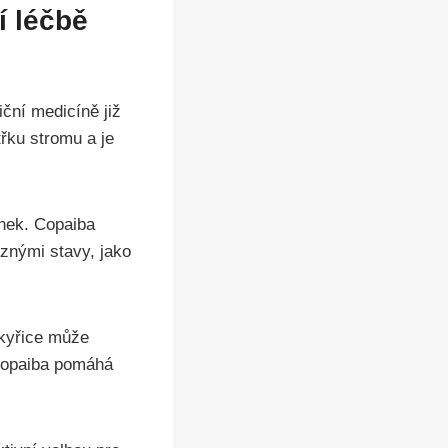
í léčbě
iční medicíně již
třku stromu a je
činek. Copaiba
ůznými stavy, jako
yskyřice může
 copaiba pomáhá