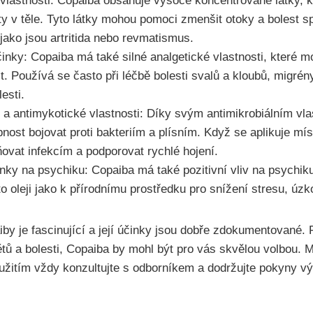
 vlastnosti: Copaiba obsahuje vysoce koncentrované látky, 
ty v těle. Tyto látky mohou pomoci zmenšit otoky a bolest s
jako jsou artritida nebo revmatismus.
činky: Copaiba má také silné analgetické vlastnosti, které 
t. Používá se často při léčbě bolesti svalů a kloubů, migré
esti.
ní a antimykotické vlastnosti: Díky svým antimikrobiálním v
nost bojovat proti bakteriím a plísním. Když se aplikuje mí
ovat infekcím a podporovat rychlé hojení.
inky na psychiku: Copaiba má také pozitivní vliv na psychik
o oleji jako k přírodnímu prostředku pro snížení stresu, úzko
by je fascinující a její účinky jsou dobře zdokumentované.
ětů a bolesti, Copaiba by mohl být pro vás skvělou volbou. 
užitím vždy konzultujte s odborníkem a dodržujte pokyny v