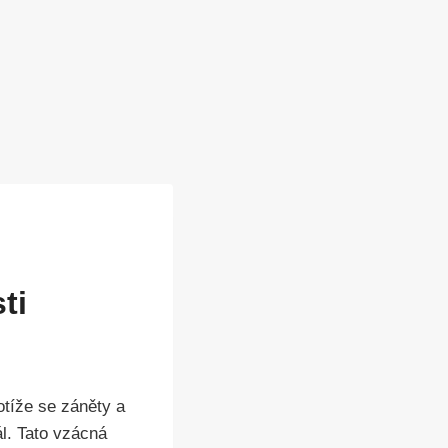
ti
otíže se záněty a
ál. Tato vzácná