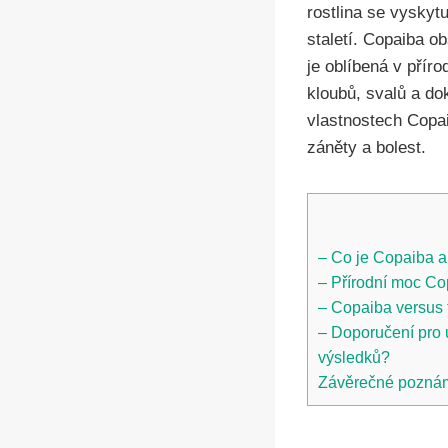
rostlina se vyskytu
staletí. Copaiba ob
je oblíbená v přír
kloubů, svalů a d
vlastnostech Copai
záněty a bolest.
– Co je Copaiba a 
– Přírodní moc Cop
– Copaiba versus t
– Doporučení pro u
výsledků?
Závěrečné pozná