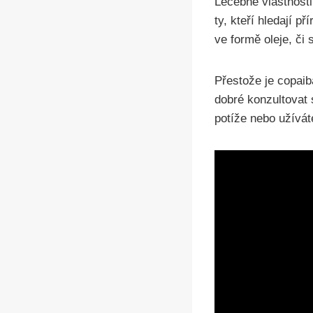
Léčebné vlastnosti 
ty, kteří hledají 
ve formě oleje, či 
Přestože je copaib
dobré konzultovat
potíže nebo užíváte