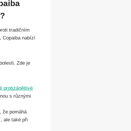
paiba
i?
roti tradičním
 Copaiba nabízí
olesti. Zde je
é protizánětlivé
jenou s různými
á, že pomáhá
, ale také při