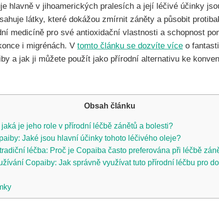
je hlavně v jihoamerických pralesích a její léčivé účinky js
sahuje látky, které dokážou zmírnit záněty a působit protiba
odní medicíně pro své antioxidační vlastnosti a schopnost po
okonce i migrénách. V
tomto článku se dozvíte více
o fantast
by a jak ji můžete použít jako přírodní alternativu ke konv
Obsah článku
jaká je jeho role v přírodní léčbě zánětů a bolesti?
aiby: Jaké jsou hlavní účinky tohoto léčivého oleje?
radiční léčba: Proč je Copaiba často preferována při léčbě záně
žívání Copaiby: Jak správně využívat tuto přírodní léčbu pro d
mky