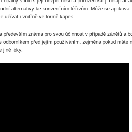
copaiby spolu s její bezpečností a přirozeností ji dělají atra
přírodní alternativy ke konvenčním léčivům. Může se aplikovat
se užívat i vnitřně ve formě kapek.
a především známa pro svou účinnost v případě zánětů a bol
 s odborníkem před jejím používáním, zejména pokud máte n
 jiné léky.