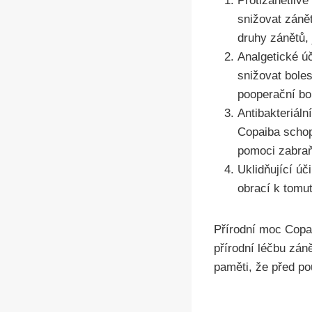
Protizánětlivé
snižovat záně
druhy zánětů, 
Analgetické ú
snižovat boles
pooperační bol
Antibakteriál
Copaiba schop
pomoci zabraň
Uklidňující úč
obrací k tomut
Přírodní moc Copai
přírodní léčbu zán
paměti, že před po