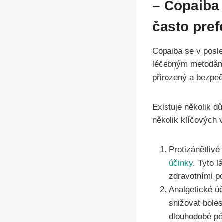
– Copaiba 
často pref
Copaiba se v posled
léčebným metodám,
přirozený a bezpeč
Existuje několik d
několik klíčových 
Protizánětlivé
účinky
. Tyto 
zdravotními p
Analgetické ú
snižovat boles
dlouhodobé péč