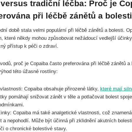
versus tradiční léčba: Proč je Co
erována při léčbě zánětů a bolest
ní době stala velmi populární při léčbě zánětů a bolesti. Op
 které někdy mohou způsobovat nežádoucí vedlejší účinky,
ný přístup k péči o zdraví.
ůvodů, proč je Copaiba často preferována při léčbě zánětů a b
výhod této úžasné rostliny:
 vlastnosti: Copaiba obsahuje přirozené látky,
které mají siln
látky pomáhají snižovat zánět v těle a potlačovat bolest spo
odmínkami.
činky: Copaiba má také analgetické vlastnosti, což znamen
t a nepohodlí. Může být účinná při zklidnění akutních bolestí
i o chronické bolestivé stavy.