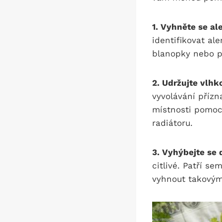
1. Vyhněte se a
identifikovat ale
blanopky nebo pl
2. Udržujte vlh
vyvolávání přízn
místnosti pomoc
radiátoru.
3. Vyhýbejte se
citlivé. Patří s
vyhnout takovýmt