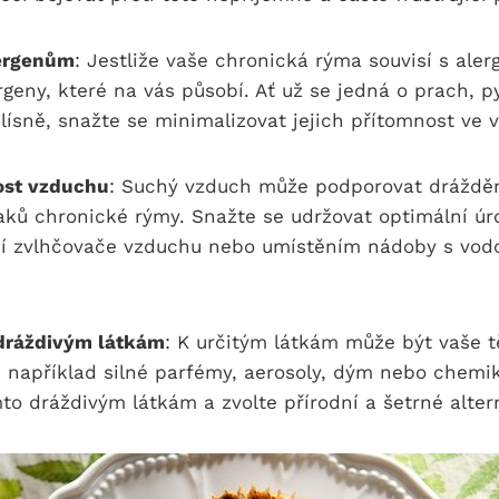
lergenům
: Jestliže vaše chronická rýma souvisí s alerg
rgeny, které na vás působí. Ať už se jedná o prach, py
ísně, snažte se minimalizovat jejich přítomnost ve 
kost vzduchu
: Suchý vzduch může podporovat drážděn
aků chronické rýmy. Snažte se udržovat optimální úr
í zvlhčovače vzduchu nebo umístěním nádoby s vodo
 dráždivým látkám
: K určitým látkám může být vaše tě
em například silné parfémy, aerosoly, dým nebo chemik
o dráždivým látkám a zvolte přírodní a šetrné altern