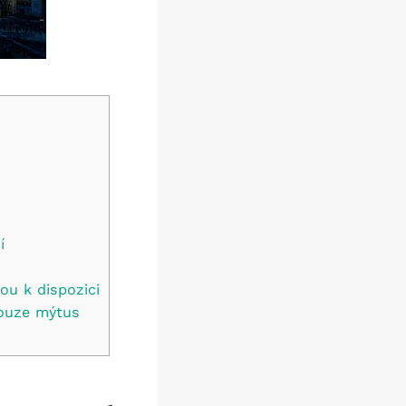
í
ou k dispozici
pouze mýtus