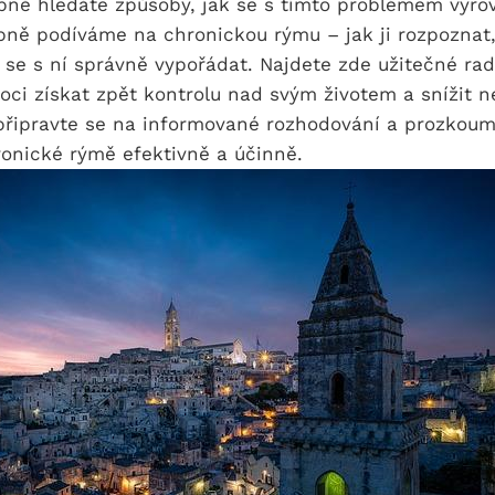
bně hledáte způsoby, jak se s tímto problémem vyro
bně podíváme na chronickou rýmu – jak ji rozpoznat,
 se s ní správně vypořádat. Najdete zde užitečné rady
i získat zpět kontrolu nad svým životem a snížit n
 připravte se na informované rozhodování a prozkoum
ronické rýmě efektivně a účinně.