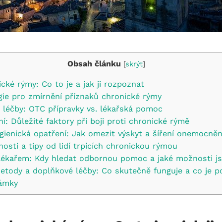
Obsah článku
[
skrýt
]
ické rýmy: Co to je a jak ji rozpoznat
egie pro zmírnění příznaků chronické rýmy
a léčby: OTC přípravky vs. lékařská pomoc
ní: Důležité faktory při boji proti chronické rýmě
gienická opatření: Jak omezit výskyt a šíření onemocněn
osti a tipy od lidí trpících chronickou rýmou
 lékařem: Kdy hledat odbornou pomoc a jaké možnosti js
 metody a doplňkové léčby: Co skutečně funguje a co je 
ámky