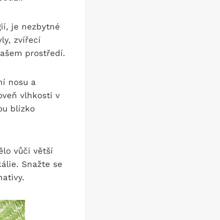
ií, je nezbytné
ly, zvířecí
vašem prostředí.
í nosu a
oveň vlhkosti v
u blízko
lo vůči větší
álie. Snažte se
ativy.