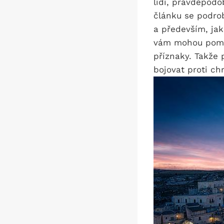
lidí, pravděpodo
článku se podro
a především, jak
vám mohou pomoc
příznaky. Takže
bojovat proti ch