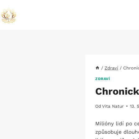
Přeskočit
na
obsah
/
Zdraví
/
Chroni
ZDRAVÍ
Chronick
Od
Vita Natur
13. 
Milióny lidí po
způsobuje dlouho