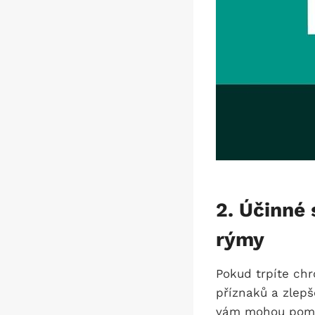
2. Účinné 
rýmy
Pokud trpíte chr
příznaků a zlepš
vám mohou pomoci