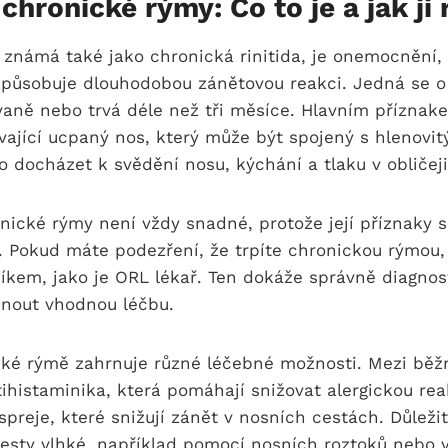
 chronické rýmy: Co to je a jak ji
známá také jako chronická rinitida, je onemocnění, 
 způsobuje dlouhodobou zánětovou reakci. Jedná se o 
vaně nebo trvá déle než tři měsíce. Hlavním příznak
vající ucpaný nos, který může být spojený s hlenovi
 docházet k svědění nosu, kýchání a tlaku v obličeji
ické rýmy není vždy snadné, protože její příznaky s
 Pokud máte podezření, že trpíte chronickou rýmou, 
íkem, jako je ORL lékař. Ten dokáže správně diagnos
hnout vhodnou léčbu.
ické rýmě zahrnuje různé léčebné možnosti. Mezi běž
ihistaminika, která pomáhají snižovat alergickou rea
spreje, které snižují zánět v nosních cestách. Důležit
cesty vlhké, například pomocí nosních roztoků nebo 