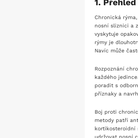
1. Přehled
Chronická rýma, 
nosní sliznici a
vyskytuje opako
rýmy je dlouhotr
Navíc může často
Rozpoznání chron
každého jedince.
poradit s odborn
příznaky a navr
Boj proti chron
metody patří ant
kortikosteroidní 
udržovat nosní 