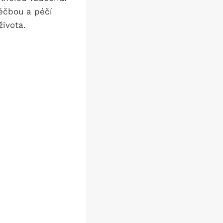
éčbou a péčí
života.