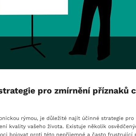
strategie pro zmírnění příznaků 
onickou rýmou, je důležité najít účinné strategie pro 
ení kvality vašeho života. Existuje několik osvědčen
 bojovat proti této nepříjemné a často frustrující p