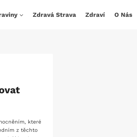
raviny
Zdravá Strava
Zdraví
O Nás
ovat
emocněním, které
jedním z těchto