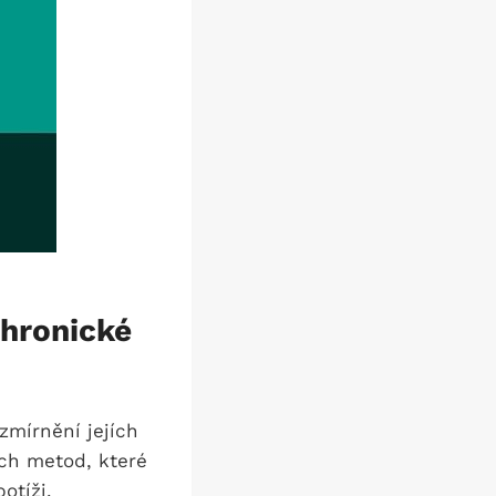
chronické
zmírnění jejích
ých metod, které
otíži.