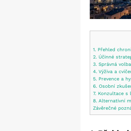
1. Přehled chron
2. Účinné strat
3. Správná volb
4. Výživa a cviče
5. Prevence a hy
6. Osobní zkušen
7. Konzultace s
8. Alternativní
Závěrečné pozn