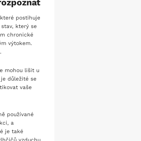
 rozpoznat
které postihuje
stav, který se
em chronické
tým výtokem.
.
e mohou lišit u
je důležité se
tikovat vaše
ně používané
kci, a
é je také
vlhčičů vzduchu.