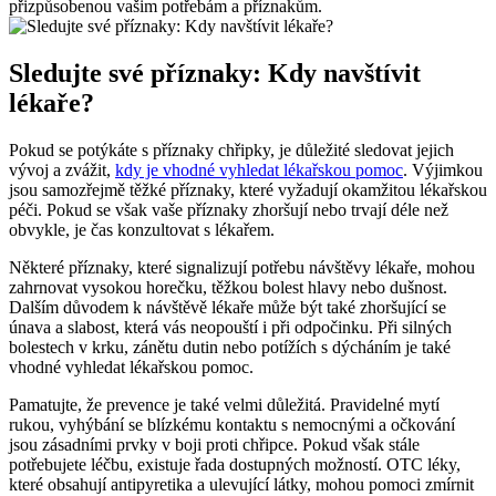
přizpůsobenou vašim potřebám a příznakům.
Sledujte své příznaky: Kdy navštívit
lékaře?
Pokud se potýkáte s příznaky chřipky, je důležité sledovat jejich
vývoj a zvážit,
kdy je vhodné vyhledat lékařskou pomoc
. Výjimkou
jsou samozřejmě těžké příznaky, které vyžadují okamžitou lékařskou
péči. Pokud se však vaše příznaky zhoršují nebo trvají déle než
obvykle, je čas konzultovat s lékařem.
Některé příznaky, které signalizují potřebu návštěvy lékaře, mohou
zahrnovat vysokou horečku, těžkou bolest hlavy nebo dušnost.
Dalším důvodem k návštěvě lékaře může být také zhoršující se
únava a slabost, která vás neopouští i při odpočinku. Při silných
bolestech v krku, zánětu dutin nebo potížích s dýcháním je také
vhodné vyhledat lékařskou pomoc.
Pamatujte, že prevence je také velmi důležitá. Pravidelné mytí
rukou, vyhýbání se blízkému kontaktu s nemocnými a očkování
jsou zásadními prvky v boji proti chřipce. Pokud však stále
potřebujete léčbu, existuje řada dostupných možností. OTC léky,
které obsahují antipyretika a ulevující látky, mohou pomoci zmírnit