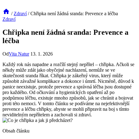
/
Zdraví
/
Chřipka není žádná sranda: Prevence a léčba
Zdraví
Chřipka není žádná sranda: Prevence a
léčba
Od
Vita Natur
13. 1. 2026
Každý rok nás napadne a rozčílí stejný nepřítel – chřipka. Ačkoli se
někdy může zdát jako obyčejné nachlazení, nemůže se ve
skutečnosti sranda říkat. Chřipka je zákeřný virus, který může
způsobit závažné komplikace a dokonce i úmrtí. Nicméně, důvod k
panice neexistuje, protože prevence a správná léčba jsou dostupné
pro každého. Od očkování a hygienických opatření až po
podpůrnou léčbu, existuje mnoho způsobů, jak se chránit a bojovat
proti této nemoci. V tomto článku se podíváme na nejefektivnější
prevence a léčbu chřipky, abyste se mohli připravit na boj s tímto
neviditelným nepřítelem a zachovali si zdraví.
Obsah článku