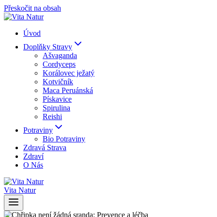
Přeskočit na obsah
Úvod
Doplňky Stravy
Ašvaganda
Cordyceps
Korálovec ježatý
Kotvičník
Maca Peruánská
Pískavice
Spirulina
Reishi
Potraviny
Bio Potraviny
Zdravá Strava
Zdraví
O Nás
Vita Natur