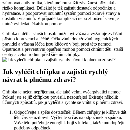
zahrnovat antivirotika, která mohou snížit závažnost příznaků a
riziko komplikací. Důležité je též zajistit dostatek odpočinku a
hydratace, a podporovat imunitní systém pomocí zdravé stravy a
dostatku vitamínů. V případě komplikací nebo zhoršení stavu je
nutné vyhledat lékařskou pomoc.
Chřipka u dětí a starších osob může být vážná a vyžaduje zvláštní
přístup k prevenci a léčbě. Očkování, dodržování hygienických
pravidel a včasná léčba jsou klíčové v boji proti této nemoci.
Opatrnost a preventivní opatření mohou pomoci chránit děti, starší
osoby a celou rodinu před šířením chřipky.
Jak vyléčit chřipku a zajistit rychlý
návrat k plnému zdraví?
Chřipka je nejen nepříjemná, ale také velmi vyčerpávající nemoc.
Pokud jste se již chřipkou pověsili, nezoufejte! Existuje několik
účinných způsobů, jak ji vyléčit a rychle se vrátit k plnému zdraví.
Odpočívejte a spěte dostatečně: Během chřipky je klíčové dát
tělu čas se uzdravit. Vyčleňte si čas na odpočinek a spánku.
Vaše tělo potřebuje energii k boji s infekcí, takže mu dopřejte
potřebný odpočinek.