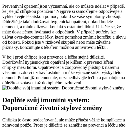
Preventivní opatření jsou významná, ale co můžete udělat v případě,
že jste již chřipkou postiženi? Nejprve si samozřejmě odpocívejte a
vyhledávejte lékařskou pomoc, pokud se vaše symptomy zhoršují.
Důležité je také dodržovat hygienická opatření, dokud budete
nemocní, a minimalizovat kontakt s ostatními lidmi. Ujistěte se, že
máte dostatečnou hydrataci a odpočinek. V případě potřeby lze
užívat over-the-counter léky, které pomohou zmírnit horečku a úlevu
od bolesti. Pokud jste v rizikové skupině nebo máte závažné
příznaky, konzultujte s lékařem možnou antivirovou léčbu.
V boji proti chřipce jsou prevence a léčba stejně důležité.
Dodržování hygienických opatření je klíčem k prevenci šíření
chřipky mezi lidmi. Opatrovnost a zodpovědný přístup k našemu
vlastnímu zdraví i zdraví ostatních může výrazně snížit výskyt této
nemoci. Pokud již onemocníte, nezanedbávejte léčbu a pamatujte na
důležitost zotavení až do úplného uzdravení.
Doplňte svůj imunitní systém:
Doporučené životní stylové změny
Chřipka je často podceňovaná, ale může přinést vážné komplikace a
zdravotní potíže. Proto je důležité se zaměřit na prevenci a léčbu této