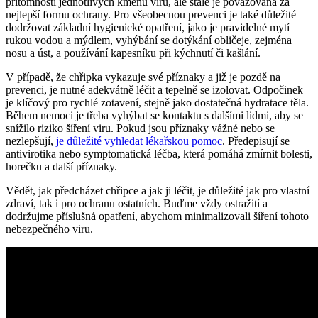
přítomnosti jednotlivých kmenů viru, ale stále je považována za
nejlepší formu ochrany. Pro všeobecnou prevenci je také důležité
dodržovat základní hygienické opatření, jako je pravidelné mytí
rukou vodou a mýdlem, vyhýbání se dotýkání obličeje, zejména
nosu a úst, a používání kapesníku při kýchnutí či kašlání.
V případě, že chřipka vykazuje své příznaky a již je pozdě na
prevenci, je nutné adekvátně léčit a tepelně se izolovat. Odpočinek
je klíčový pro rychlé zotavení, stejně jako dostatečná hydratace těla.
Během nemoci je třeba vyhýbat se kontaktu s dalšími lidmi, aby se
snížilo riziko šíření viru. Pokud jsou příznaky vážné nebo se
nezlepšují,
je důležité vyhledat lékařskou pomoc
. Předepisují se
antivirotika nebo symptomatická léčba, která pomáhá zmírnit bolesti,
horečku a další příznaky.
Vědět, jak předcházet chřipce a jak ji léčit, je důležité jak pro vlastní
zdraví, tak i pro ochranu ostatních. Buďme vždy ostražití a
dodržujme příslušná opatření, abychom minimalizovali šíření tohoto
nebezpečného viru.