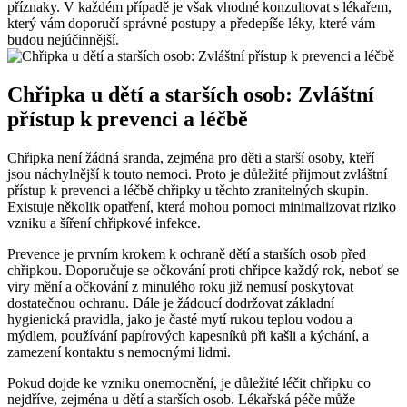
příznaky. V každém případě je však vhodné konzultovat s lékařem,
který vám doporučí správné postupy a předepíše léky, které vám
budou nejúčinnější.
Chřipka u dětí a starších osob: Zvláštní
přístup k prevenci a léčbě
Chřipka není žádná sranda, zejména pro děti a starší osoby, kteří
jsou náchylnější k touto nemoci. Proto je důležité přijmout zvláštní
přístup k prevenci a léčbě chřipky u těchto zranitelných skupin.
Existuje několik opatření, která mohou pomoci minimalizovat riziko
vzniku a šíření chřipkové infekce.
Prevence je prvním krokem k ochraně dětí a starších osob před
chřipkou. Doporučuje se očkování proti chřipce každý rok, neboť se
viry mění a očkování z minulého roku již nemusí poskytovat
dostatečnou ochranu. Dále je žádoucí dodržovat základní
hygienická pravidla, jako je časté mytí rukou teplou vodou a
mýdlem, používání papírových kapesníků při kašli a kýchání, a
zamezení kontaktu s nemocnými lidmi.
Pokud dojde ke vzniku onemocnění, je důležité léčit chřipku co
nejdříve, zejména u dětí a starších osob. Lékařská péče může