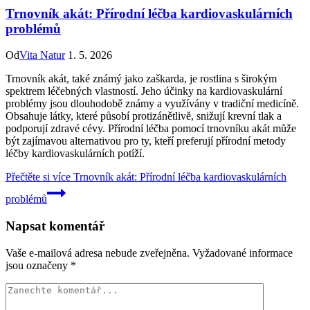
Trnovník akát: Přírodní léčba kardiovaskulárních
problémů
Od
Vita Natur
1. 5. 2026
Trnovník akát, také známý jako zaškarda, je rostlina s širokým
spektrem léčebných vlastností. Jeho účinky na kardiovaskulární
problémy jsou dlouhodobě známy a využívány v tradiční medicíně.
Obsahuje látky, které působí protizánětlivě, snižují krevní tlak a
podporují zdravé cévy. Přírodní léčba pomocí trnovníku akát může
být zajímavou alternativou pro ty, kteří preferují přírodní metody
léčby kardiovaskulárních potíží.
Přečtěte si více
Trnovník akát: Přírodní léčba kardiovaskulárních
problémů
Napsat komentář
Vaše e-mailová adresa nebude zveřejněna.
Vyžadované informace
jsou označeny
*