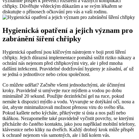
významně přispět k prevenci rozšíření a vážných komplikací
chřipky. Důvěřujte vědeckým důkazům a se svým lékařem se
diskutujte o přínosech očkování pro vás a vaši rodinu.
Hygienická opatření a jejich význam pro
zabránění šíření chřipky
Hygienická opatření jsou klíčovým nástrojem v boji proti šíření
chřipky. Jejich důrazná implementace pomáhá snížit riziko nákazy a
ochrání nás nejenom před chřipkovými viry, ale i před mnoha
dalšími infekcemi. Pravidelné dodržování hygieny je zásadní, ať už
se jedná o jednotlivce nebo celou společnost.
Co můžete udělat? Začněte všemi jednoduchými, ale účinnými
kroky. Pravidelně si umývejte ruce mýdlem a vodou po dobu
minimálně 20 sekund. Použijte dezinfekční gel na ruce, pokud
nemáte k dispozici mýdlo a vodu. Vyvarujte se dotýkání očí, nosu a
úst, abyste minimalizovali možnost přenosu viru do svého těla.
Pokud kašlete nebo kýcháte, přikrývejte si ústa a nos paží nebo
tkáňkou. Nezapomeňte také pravidelně vyčistit povrchy, se kterými
přicházíte do častého kontaktu, jako jsou například mobilní telefony,
klávesnice nebo kliky na dveřích. Každý drobný krok může přispět
k ochraně nejenom vás samotných, ale i lidí kolem vás.