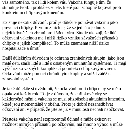
vás samotného, tak i lidi kolem vás. Vakcína funguje tím, že
stimuluje tvorbu protilátek v těle, které jsou schopné bojovat proti
konkrétním chřipkovým kmenům.
Existuje několik důvodů, proč je důležité používat vakcínu jako
prevenci chřipky. Prvním z nich je, že se jedná o jednu z
nejefektivnějších zbraní proti šíření viru. Studie ukazují, že lidé
očkovaní vakcínou mají nižší riziko vzniku závažných příznaků
chřipky a jejích komplikací. To může znamenat nižší riziko
hospitalizace a úmrtí.
Další důležitým důvodem je ochrana zranitelných skupin, jako jsou
malé děti, starší lidé a lidé s oslabeným imunitním systémem. Ti mají
vyšší riziko vážných komplikací po infekci chřipkovým virem.
Očkování může pomoci chránit tyto skupiny a snížit zátěž na
zdravotní systém.
Je také důležité si uvědomit, že očkování proti chřipce by se mělo
opakovat každý rok. To je z důvodu, že chřipkové viry se
každoročně mění a vakcína se musí přizpůsobit aktuálním kmenům,
které jsou momentálně v oběhu. Proto je dobré nezanedbávat
očkování ani v případě, že jste se již v minulosti nechali naočkovat.
Přestože vakcína není stoprocentně účinná a může existovat
možnost mírných příznaků po očkování, má mnoho výhod a může