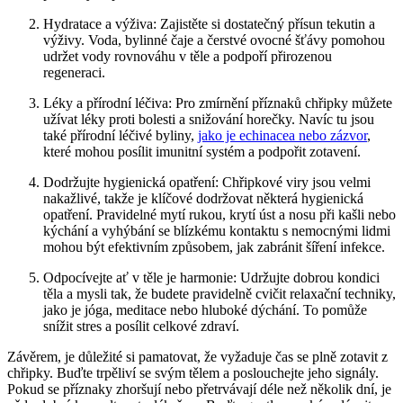
Hydratace a výživa: Zajistěte si dostatečný přísun tekutin a
výživy. Voda, bylinné čaje a čerstvé ovocné šťávy pomohou
udržet vody rovnováhu v těle a podpoří přirozenou
regeneraci.
Léky a přírodní léčiva: Pro zmírnění příznaků chřipky můžete
užívat léky proti bolesti a snižování horečky. Navíc tu jsou
také přírodní léčivé byliny,
jako je echinacea nebo zázvor
,
které mohou posílit imunitní systém a podpořit zotavení.
Dodržujte hygienická opatření: Chřipkové viry jsou velmi
nakažlivé, takže je klíčové dodržovat některá hygienická
opatření. Pravidelné mytí rukou, krytí úst a nosu při kašli nebo
kýchání a vyhýbání se blízkému kontaktu s nemocnými lidmi
mohou být efektivním způsobem, jak zabránit šíření infekce.
Odpocívejte ať v těle je harmonie: Udržujte dobrou kondici
těla a mysli tak, že budete pravidelně cvičit relaxační techniky,
jako je jóga, meditace nebo hluboké dýchání. To pomůže
snížit stres a posílit celkové zdraví.
Závěrem, je důležité si pamatovat, že vyžaduje čas se plně zotavit z
chřipky. Buďte trpěliví se svým tělem a poslouchejte jeho signály.
Pokud se příznaky zhoršují nebo přetrvávají déle než několik dní, je