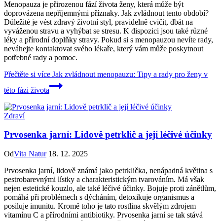
Menopauza je přirozenou fází života ženy, která může být
doprovázena nepříjemnými příznaky. Jak zvládnout tento období?
Důležité je vést zdravý životní styl, pravidelně cvičit, dbát na
vyváženou stravu a vyhýbat se stresu. K dispozici jsou také různé
léky a přírodní doplňky stravy. Pokud si s menopauzou nevíte rady,
neváhejte kontaktovat svého lékaře, který vám může poskytnout
potřebné rady a pomoc.
Přečtěte si více
Jak zvládnout menopauzu: Tipy a rady pro ženy v
této fázi života
Zdraví
Prvosenka jarní: Lidově petrklič a její léčivé účinky
Od
Vita Natur
18. 12. 2025
Prvosenka jarní, lidově známá jako petrklička, nenápadná květina s
pestrobarevnými lístky a charakteristickým tvarováním. Má však
nejen estetické kouzlo, ale také léčivé účinky. Bojuje proti zánětlům,
pomáhá při problémech s dýcháním, detoxikuje organismus a
posiluje imunitu. Kromě toho je tato rostlina skvělým zdrojem
vitamínu C a přírodními antibiotiky. Prvosenka jarní se tak stává