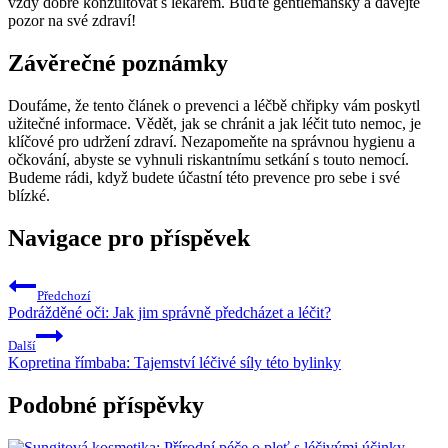
vždy dobré konzultovat s lékařem. Buďte gentlemanský a dávejte
pozor na své zdraví!
Závěrečné poznámky
Doufáme, že tento článek o prevenci a léčbě chřipky vám poskytl
užitečné informace. Vědět, jak se chránit a jak léčit tuto nemoc, je
klíčové pro udržení zdraví. Nezapomeňte na správnou hygienu a
očkování, abyste se vyhnuli riskantnímu setkání s touto nemocí.
Budeme rádi, když budete účastní této prevence pro sebe i své
blízké.
Navigace pro příspěvek
Předchozí
Podrážděné oči: Jak jim správně předcházet a léčit?
Další
Kopretina římbaba: Tajemství léčivé síly této bylinky
Podobné příspěvky