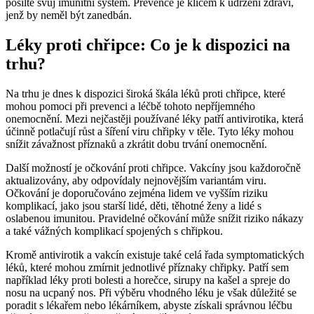
posilte svůj imunitní systém. Prevence je klíčem k udržení zdraví,
jenž by neměl být zanedbán.
Léky proti chřipce: Co je k dispozici na
trhu?
Na trhu je dnes k dispozici široká škála léků proti chřipce, které
mohou pomoci při prevenci a léčbě tohoto nepříjemného
onemocnění. Mezi nejčastěji používané léky patří antivirotika, která
účinně potlačují růst a šíření viru chřipky v těle. Tyto léky mohou
snížit závažnost příznaků a zkrátit dobu trvání onemocnění.
Další možností je očkování proti chřipce. Vakcíny jsou každoročně
aktualizovány, aby odpovídaly nejnovějším variantám viru.
Očkování je doporučováno zejména lidem ve vyšším riziku
komplikací, jako jsou starší lidé, děti, těhotné ženy a lidé s
oslabenou imunitou. Pravidelné očkování může snížit riziko nákazy
a také vážných komplikací spojených s chřipkou.
Kromě antivirotik a vakcín existuje také celá řada symptomatických
léků, které mohou zmírnit jednotlivé příznaky chřipky. Patří sem
například léky proti bolesti a horečce, sirupy na kašel a spreje do
nosu na ucpaný nos. Při výběru vhodného léku je však důležité se
poradit s lékařem nebo lékárníkem, abyste získali správnou léčbu