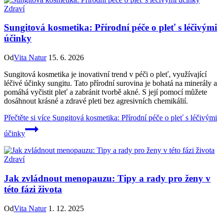
Zdraví
Sungitová kosmetika: Přírodní péče o pleť s léčivými
účinky
Od
Vita Natur
15. 6. 2026
Sungitová kosmetika je inovativní trend v péči o pleť, využívající
léčivé účinky sungitu. Tato přírodní surovina je bohatá na minerály a
pomáhá vyčistit pleť a zabránit tvorbě akné. S její pomocí můžete
dosáhnout krásné a zdravé pleti bez agresivních chemikálií.
Přečtěte si více
Sungitová kosmetika: Přírodní péče o pleť s léčivými
účinky
Zdraví
Jak zvládnout menopauzu: Tipy a rady pro ženy v
této fázi života
Od
Vita Natur
1. 12. 2025