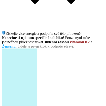
Získejte více energie a podpořte své tělo přirozeně!
Nenechte si ujít tuto speciální nabídku
! Pouze nyní máte
jedinečnou příležitost získat
30denní zásobu
vitamínu K2
a
Ženšenu
.
Udělejte první krok k podpoře zdraví.