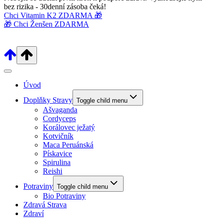
bez rizika - 30denní zásoba čeká!
Chci Vitamin K2 ZDARMA 🎁
🎁 Chci Ženšen ZDARMA
Úvod
Doplňky Stravy
Toggle child menu
Ašvaganda
Cordyceps
Korálovec ježatý
Kotvičník
Maca Peruánská
Pískavice
Spirulina
Reishi
Potraviny
Toggle child menu
Bio Potraviny
Zdravá Strava
Zdraví