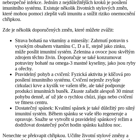
nebezpečné infekce. Jedním z nejdůležitějších kroků je posílení
imunitního systému. Existuje několik životních stylových změn,
které mohou pomoci zlepšit vaši imunitu a snížit riziko onemocnění
chřipkou.
Zde je několik doporučených změn, které můžete zvážit:
Strava bohatá na vitamíny a minerály: Zahrnutí potravin s
vysokým obsahem vitamínu C, D a E, stejně jako zinku,
může posílit imunitní systém. Zelenina a ovoce jsou skvělým
zdrojem těchto živin. Doporučuje se také konzumovat
potraviny bohaté na omega-3 mastné kyseliny, jako jsou ryby
a ořechy.
Pravidelný pohyb a cvičení: Fyzická aktivita je klíčová pro
posílení imunitního systému. Cvičení nejenže zvyšuje
cirkulaci krve a kyslík ve vašem těle, ale také podporuje
produkci imunitních buněk. Zkuste zařadit alespoň 30 minut
pohybu denně, ať už jde o rychlou chůzi, jógu nebo cvičení
ve fitness centru.
Dostatečný spánek: Kvalitní spánek je také důležitý pro silný
imunitní systém. Během spánku se vaše tělo regeneruje a
opravuje. Snažte se vytvořit si pravidelný spánkový režim a
dodržovat dostatečný počet hodin spánku každou noc.
Nenechte se překvapit chřipkou. Učiňte životní stylové změny a