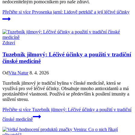
nedocenitelným pomocníkem pro naše zdraví.
Přečtěte si více
Prvosenka jarní: Lidově petrklič a její léčivé účinky
Zdraví
Tuzebník jilmový: Léčivé účinky a použití v tradiční
čínské medicíně
Od
Vita Natur
8. 4. 2026
Tuzebník jilmový je tradiční bylina v čínské medicíně, která se
využívá pro své léčivé účinky. Obsahuje mnoho antioxidantů a má
protizánětlivé vlastnosti. Používá se především k posílení imunity a
snížení stresu.
Přečtěte si více
Tuzebník jilmový: Léčivé účinky a použití v tradiční
čínské medicíně