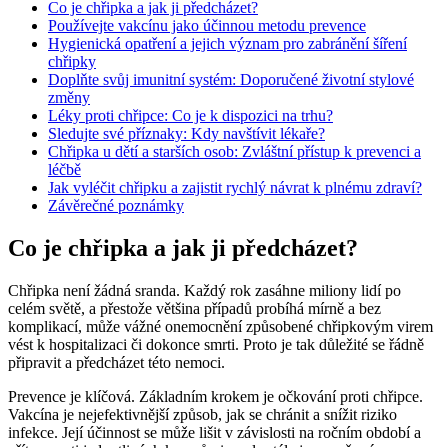
Co je chřipka a jak ji předcházet?
Používejte vakcínu jako účinnou metodu prevence
Hygienická opatření a jejich význam pro zabránění šíření
chřipky
Doplňte svůj imunitní systém: Doporučené životní stylové
změny
Léky proti chřipce: Co je k dispozici na trhu?
Sledujte své příznaky: Kdy navštívit lékaře?
Chřipka u dětí a starších osob: Zvláštní přístup k prevenci a
léčbě
Jak vyléčit chřipku a zajistit rychlý návrat k plnému zdraví?
Závěrečné poznámky
Co je chřipka a jak ji předcházet?
Chřipka není žádná sranda. Každý rok zasáhne miliony lidí po
celém světě, a přestože většina případů probíhá mírně a bez
komplikací, může vážné onemocnění způsobené chřipkovým virem
vést k hospitalizaci či dokonce smrti. Proto je tak důležité se řádně
připravit a předcházet této nemoci.
Prevence je klíčová. Základním krokem je očkování proti chřipce.
Vakcína je nejefektivnější způsob, jak se chránit a snížit riziko
infekce. Její účinnost se může lišit v závislosti na ročním období a