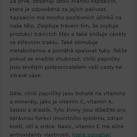
Za prvé, obsahují látku zvanou kapsaicin,
která je odpovědná za jejich pálivost.
Kapsaicin má mnoho pozitivních účinků na
naše tělo. Zlepšuje trávení tím, že zvyšuje
produkci trávicích šťáv a také snižuje záněty
ve střevním traktu. Také stimuluje
metabolismus a pomáhá spalovat tuky. Takže
pokud se snažíte zhubnout, chilli papričky
jsou skvělým podporovatelem vaší cesty ke
zdravé váze.
Dále, chilli papričky jsou bohaté na vitamíny
a minerály, jako je vitamín C, vitamín A,
železo a draslík. Tyto živiny jsou důležité pro
správnou funkci imunitního systému, zdraví
kostí, očí a srdce. Navíc, vitamín C má silné
antioxidanty vlastnosti,
které pomáhají