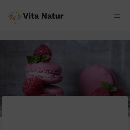
Přeskočit
na
Vita Natur
obsah