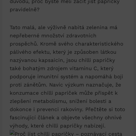
důvodů, proč byste měli začít jíst papričky
pravidelně?
Tato malá, ale výživně nabitá zelenina má
nepřeberné množství zdravotních
prospěchů. Kromě svého charakteristického
pálivého efektu, který je způsoben látkou
nazývanou kapsaicin, jsou chilli papričky
také bohatým zdrojem vitamínu C, který
podporuje imunitní systém a napomáhá boji
proti zánětům. Navíc výzkum naznačuje, že
konzumace chilli papriček může přispět k
zlepšení metabolismu, snížení bolesti a
dokonce i prevenci rakoviny. Přečtěte si toto
fascinující článek a objevte všechny ohnivé
výhody, které chilli papričky nabízejí.