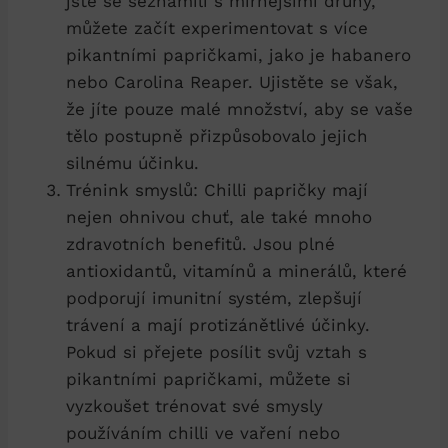
jste se seznámili s mírnějšími druhy,
můžete začít experimentovat s více
pikantními papričkami, jako je habanero
nebo Carolina Reaper. Ujistěte se však,
že jíte pouze malé množství, aby se vaše
tělo postupně přizpůsobovalo jejich
silnému účinku.
Trénink smyslů: Chilli papričky mají
nejen ohnivou chuť, ale také mnoho
zdravotních benefitů. Jsou plné
antioxidantů, vitamínů a minerálů, které
podporují imunitní systém, zlepšují
trávení a mají protizánětlivé účinky.
Pokud si přejete posílit svůj vztah s
pikantními papričkami, můžete si
vyzkoušet trénovat své smysly
používáním chilli ve vaření nebo