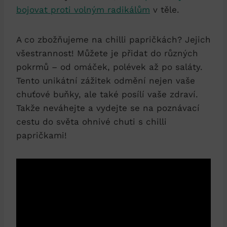
bojovat proti volným radikálům
v těle.
A co zbožňujeme na chilli papričkách? Jejich
všestrannost! Můžete je přidat do různých
pokrmů – od omáček, polévek až po saláty.
Tento unikátní zážitek odmění nejen vaše
chuťové buňky, ale také posílí vaše zdraví.
Takže neváhejte a vydejte se na poznávací
cestu do světa ohnivé chuti s chilli
papričkami!