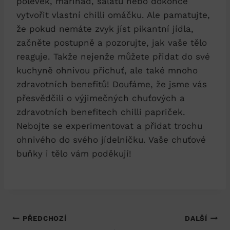
polévek, marinád, salátů nebo dokonce
vytvořit vlastní chilli omáčku. Ale pamatujte,
že pokud nemáte zvyk jíst pikantní jídla,
začněte postupně a pozorujte, jak vaše tělo
reaguje. Takže nejenže můžete přidat do své
kuchyně ohnivou příchuť, ale také mnoho
zdravotních benefitů! Doufáme, že jsme vás
přesvědčili o výjimečných chuťových a
zdravotních benefitech chilli papriček.
Nebojte se experimentovat a přidat trochu
ohnivého do svého jídelníčku. Vaše chuťové
buňky i tělo vám poděkují!
Navigace
PŘEDCHOZÍ
DALŠÍ