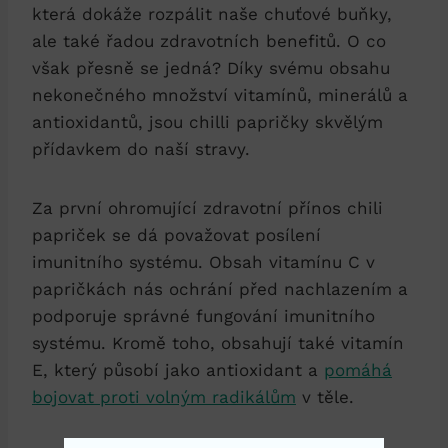
která dokáže rozpálit naše chuťové buňky,
ale také řadou zdravotních benefitů. O co
však přesně se jedná? Díky svému obsahu
nekonečného množství vitamínů, minerálů a
antioxidantů, jsou chilli papričky skvělým
přídavkem do naší stravy.
Za první ohromující zdravotní přínos chili
papriček se dá považovat posílení
imunitního systému. Obsah vitamínu C v
papričkách nás ochrání před nachlazením a
podporuje správné fungování imunitního
systému. Kromě toho, obsahují také vitamín
E, který působí jako antioxidant a
pomáhá
bojovat proti volným radikálům
v těle.