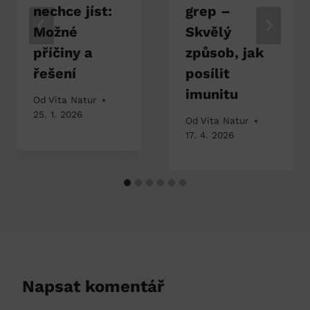
nechce jíst:
grep –
Možné
Skvělý
příčiny a
způsob, jak
řešení
posílit
imunitu
Od
Vita Natur
25. 1. 2026
Od
Vita Natur
17. 4. 2026
Napsat komentář