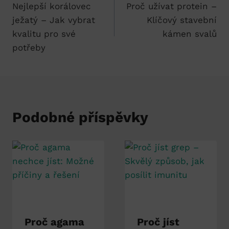
Nejlepší korálovec
Proč užívat protein –
pro
ježatý – Jak vybrat
Klíčový stavební
příspěvek
kvalitu pro své
kámen svalů
potřeby
Podobné příspěvky
Proč agama
Proč jíst