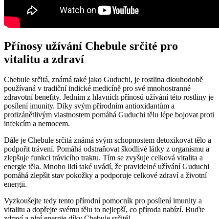
Přínosy užívání Chebule srčité pro
vitalitu a zdraví
Chebule srčitá, známá také jako Guduchi, je rostlina dlouhodobě
používaná v tradiční indické medicíně pro své mnohostranné
zdravotní benefity. Jedním z hlavních přínosů užívání této rostliny je
posílení imunity. Díky svým přírodním antioxidantům a
protizánětlivým vlastnostem pomáhá Guduchi tělu lépe bojovat proti
infekcím a nemocem.
Dále je Chebule srčitá známá svým schopnostem detoxikovat tělo a
podpořit trávení. Pomáhá odstraňovat škodlivé látky z organismu a
zlepšuje funkci trávicího traktu. Tím se zvyšuje celková vitalita a
energie těla. Mnoho lidí také uvádí, že pravidelné užívání Guduchi
pomáhá zlepšit stav pokožky a podporuje celkové zdraví a životní
energii.
Vyzkoušejte tedy tento přírodní pomocník pro posílení imunity a
vitalitu a dopřejte svému tělu to nejlepší, co příroda nabízí. Buďte
zdraví a plní energie díky Chebule srčité!