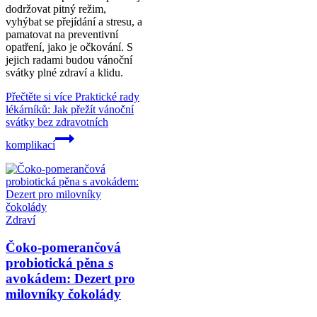
dodržovat pitný režim,
vyhýbat se přejídání a stresu, a
pamatovat na preventivní
opatření, jako je očkování. S
jejich radami budou vánoční
svátky plné zdraví a klidu.
Přečtěte si více
Praktické rady
lékárníků: Jak přežít vánoční
svátky bez zdravotních
komplikací
Zdraví
Čoko-pomerančová
probiotická pěna s
avokádem: Dezert pro
milovníky čokolády