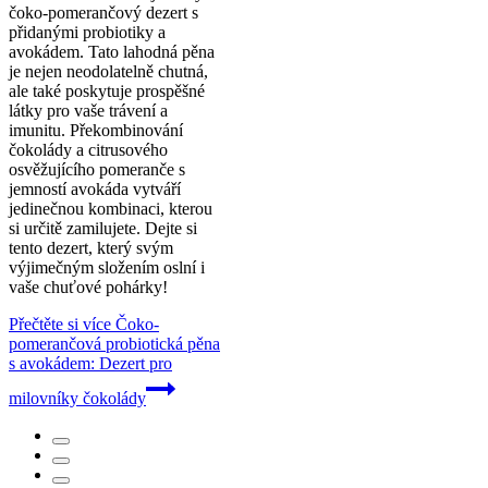
čoko-pomerančový dezert s
přidanými probiotiky a
avokádem. Tato lahodná pěna
je nejen neodolatelně chutná,
ale také poskytuje prospěšné
látky pro vaše trávení a
imunitu. Překombinování
čokolády a citrusového
osvěžujícího pomeranče s
jemností avokáda vytváří
jedinečnou kombinaci, kterou
si určitě zamilujete. Dejte si
tento dezert, který svým
výjimečným složením oslní i
vaše chuťové pohárky!
Přečtěte si více
Čoko-
pomerančová probiotická pěna
s avokádem: Dezert pro
milovníky čokolády