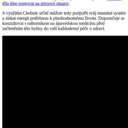
tělu lépe reagovat na stresové situace
.
S využitím Chebule srčité můžete tedy podpořit svůj imunitní systém
a získat energii potřebnou k plnohodnotnému životu. Doporučuje se
konzultovat s odborníkem na ájurvédskou medicínu před
začleněním této byliny do vaší každodenní péče o zdraví.