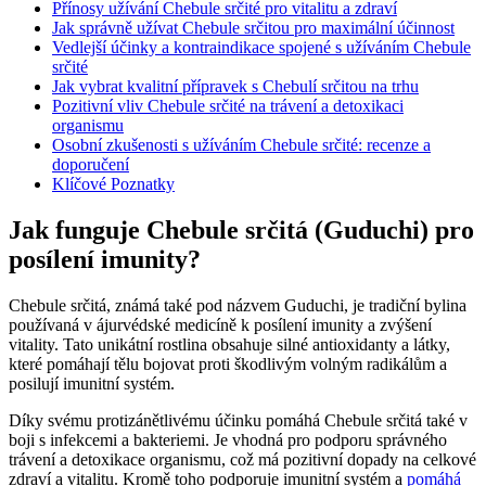
Přínosy užívání Chebule srčité pro vitalitu a zdraví
Jak správně užívat Chebule srčitou pro maximální účinnost
Vedlejší účinky a kontraindikace spojené s užíváním Chebule
srčité
Jak vybrat kvalitní přípravek s Chebulí srčitou na trhu
Pozitivní vliv Chebule srčité na trávení a detoxikaci
organismu
Osobní zkušenosti s užíváním Chebule srčité: recenze a
doporučení
Klíčové Poznatky
Jak funguje Chebule srčitá (Guduchi) pro
posílení imunity?
Chebule srčitá, známá také pod názvem Guduchi, je tradiční bylina
používaná v ájurvédské medicíně k posílení imunity a zvýšení
vitality. Tato unikátní rostlina obsahuje silné antioxidanty a látky,
které pomáhají tělu bojovat proti škodlivým volným radikálům a
posilují imunitní systém.
Díky svému protizánětlivému účinku pomáhá Chebule srčitá také v
boji s infekcemi a bakteriemi. Je vhodná pro podporu správného
trávení a detoxikace organismu, což má pozitivní dopady na celkové
zdraví a vitalitu. Kromě toho podporuje imunitní systém a
pomáhá