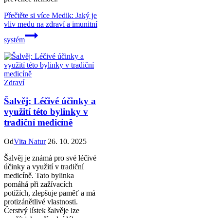
Přečtěte si více
Medik: Jaký je
vliv medu na zdraví a imunitní
systém
Zdraví
Šalvěj: Léčivé účinky a
využití této bylinky v
tradiční medicíně
Od
Vita Natur
26. 10. 2025
Šalvěj je známá pro své léčivé
účinky a využití v tradiční
medicíně. Tato bylinka
pomáhá při zažívacích
potížích, zlepšuje paměť a má
protizánětlivé vlastnosti.
Čerstvý lístek šalvěje lze