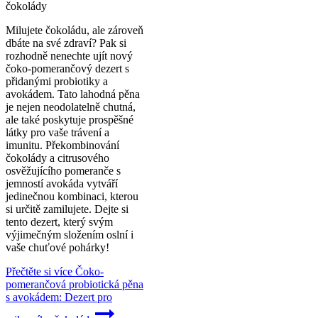
čokolády
Milujete čokoládu, ale zároveň
dbáte na své zdraví? Pak si
rozhodně nenechte ujít nový
čoko-pomerančový dezert s
přidanými probiotiky a
avokádem. Tato lahodná pěna
je nejen neodolatelně chutná,
ale také poskytuje prospěšné
látky pro vaše trávení a
imunitu. Překombinování
čokolády a citrusového
osvěžujícího pomeranče s
jemností avokáda vytváří
jedinečnou kombinaci, kterou
si určitě zamilujete. Dejte si
tento dezert, který svým
výjimečným složením oslní i
vaše chuťové pohárky!
Přečtěte si více
Čoko-
pomerančová probiotická pěna
s avokádem: Dezert pro