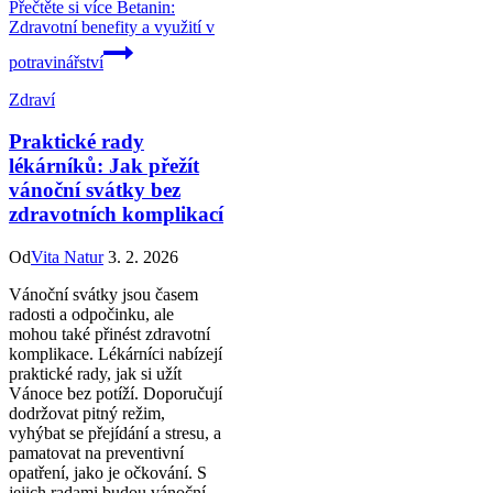
Přečtěte si více
Betanin:
Zdravotní benefity a využití v
potravinářství
Zdraví
Praktické rady
lékárníků: Jak přežít
vánoční svátky bez
zdravotních komplikací
Od
Vita Natur
3. 2. 2026
Vánoční svátky jsou časem
radosti a odpočinku, ale
mohou také přinést zdravotní
komplikace. Lékárníci nabízejí
praktické rady, jak si užít
Vánoce bez potíží. Doporučují
dodržovat pitný režim,
vyhýbat se přejídání a stresu, a
pamatovat na preventivní
opatření, jako je očkování. S
jejich radami budou vánoční