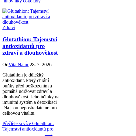
milovníky čokolády
Zdraví
Glutathion: Tajemství
antioxidantů pro
zdraví a dlouhověkost
Od
Vita Natur
28. 7. 2026
Glutathion je důležitý
antioxidant, který chrání
buňky před poškozením a
pomáhá udržovat zdraví a
dlouhověkost. Jeho účinky na
imunitní systém a detoxikaci
těla jsou nepostradatelné pro
celkovou vitalitu.
Přečtěte si více
Glutathion:
Tajemství antioxidantů pro