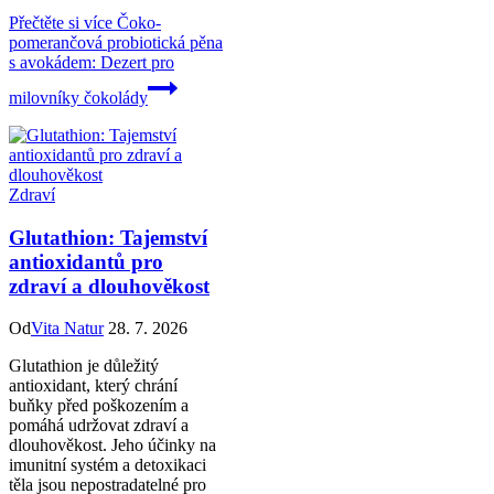
Přečtěte si více
Čoko-
pomerančová probiotická pěna
s avokádem: Dezert pro
milovníky čokolády
Zdraví
Glutathion: Tajemství
antioxidantů pro
zdraví a dlouhověkost
Od
Vita Natur
28. 7. 2026
Glutathion je důležitý
antioxidant, který chrání
buňky před poškozením a
pomáhá udržovat zdraví a
dlouhověkost. Jeho účinky na
imunitní systém a detoxikaci
těla jsou nepostradatelné pro