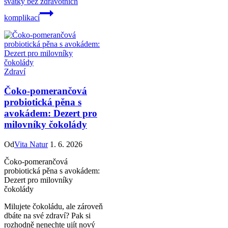
svátky bez zdravotních
komplikací
Zdraví
Čoko-pomerančová
probiotická pěna s
avokádem: Dezert pro
milovníky čokolády
Od
Vita Natur
1. 6. 2026
Čoko-pomerančová
probiotická pěna s avokádem:
Dezert pro milovníky
čokolády
Milujete čokoládu, ale zároveň
dbáte na své zdraví? Pak si
rozhodně nenechte ujít nový