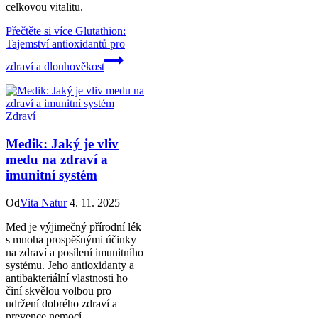
celkovou vitalitu.
Přečtěte si více
Glutathion:
Tajemství antioxidantů pro
zdraví a dlouhověkost
Zdraví
Medik: Jaký je vliv
medu na zdraví a
imunitní systém
Od
Vita Natur
4. 11. 2025
Med je výjimečný přírodní lék
s mnoha prospěšnými účinky
na zdraví a posílení imunitního
systému. Jeho antioxidanty a
antibakteriální vlastnosti ho
činí skvělou volbou pro
udržení dobrého zdraví a
prevence nemocí.