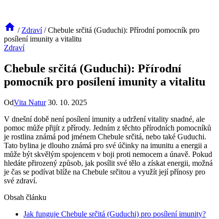
/
Zdraví
/
Chebule srčitá (Guduchi): Přírodní pomocník pro
posílení imunity a vitalitu
Zdraví
Chebule srčitá (Guduchi): Přírodní
pomocník pro posílení imunity a vitalitu
Od
Vita Natur
30. 10. 2025
V dnešní době není posílení imunity a udržení vitality snadné, ale
pomoc může přijít z přírody. Jedním z těchto přírodních pomocníků
je rostlina známá pod jménem Chebule srčitá, nebo také Guduchi.
Tato bylina je dlouho známá pro své účinky na imunitu a energii a
může být skvělým spojencem v boji proti nemocem a únavě. Pokud
hledáte přirozený způsob, jak posílit své tělo a získat energii, možná
je čas se podívat blíže na Chebule srčitou a využít její přínosy pro
své zdraví.
Obsah článku
Jak funguje Chebule srčitá (Guduchi) pro posílení imunity?