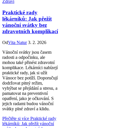
Zdraví
Praktické rady
lékárníků: Jak přežít
vánoční svátky bez
zdravotních komplikací
Od
Vita Natur
3. 2. 2026
Vánoční svátky jsou časem
radosti a odpočinku, ale
mohou také přinést zdravotní
komplikace. Lékárníci nabízejí
praktické rady, jak si užít
Vánoce bez potíží. Doporučují
dodržovat pitný režim,
vyhýbat se přejídání a stresu, a
pamatovat na preventivní
opatření, jako je očkování. S
jejich radami budou vánoční
svátky plné zdraví a klidu.
Přečtěte si více
Praktické rady
lékárníků: Jak přežít vánoční