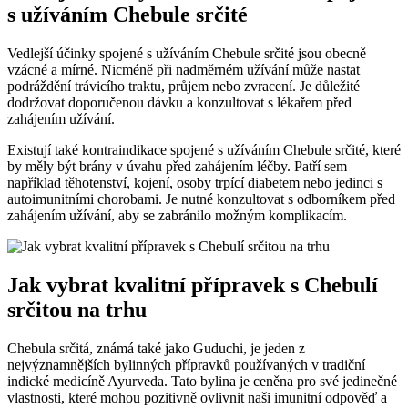
s užíváním Chebule srčité
Vedlejší účinky spojené s užíváním Chebule srčité jsou obecně
vzácné a mírné. Nicméně při nadměrném užívání může nastat
podráždění trávicího traktu, průjem nebo zvracení. Je důležité
dodržovat doporučenou dávku a konzultovat s lékařem před
zahájením užívání.
Existují také kontraindikace spojené s užíváním Chebule srčité, které
by měly být brány v úvahu před zahájením léčby. Patří sem
například těhotenství, kojení, osoby trpící diabetem nebo jedinci s
autoimunitními chorobami. Je nutné konzultovat s odborníkem před
zahájením užívání, aby se zabránilo možným komplikacím.
Jak vybrat kvalitní přípravek s Chebulí
srčitou na trhu
Chebula srčitá, známá také jako Guduchi, je jeden z
nejvýznamnějších bylinných přípravků používaných v tradiční
indické medicíně Ayurveda. Tato bylina je ceněna pro své jedinečné
vlastnosti, které mohou pozitivně ovlivnit naši imunitní odpověď a