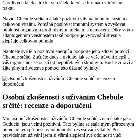
škodlivých látek a toxických látek, které se hromadí v trávicím
traktu.
Navíc, Chebule srčitá má také pozitivní vliv na imunitní systém a
celkovou vitalitu. Pomáhá posilovat imunitní systém a zvyšovat
odolnost organizmu proti různým infekcím a nemocem. Díky svým
adaptogenním vlastnostem také podporuje vyrovnání stresu a
zlepšuje celkovou pohodu.
Naplněte své tělo pozitivní energií a podpořte jeho zdraví pomocí
Chebule srčité. Začněte dnes a uvidíte, jak se vaše trávení zlepší a
váš organismus se očistí od nepotřebných škodlivin. Buďte zdraví a
žijte plným životem s pomocí této úžasné bylinky!
Osobní zkušenosti s užíváním Chebule
srčité: recenze a doporučení
Můj osobní zkušenosti s užíváním Chebule srčité, známé také jako
Guduchi, jsou velmi pozitivní. Tato bylina se stala mým přirozeným
pomocníkem při posilování imunity a zvyšování vitality. Po
pravidelném užívání jsem si všiml zlepšení své odolnosti vůči