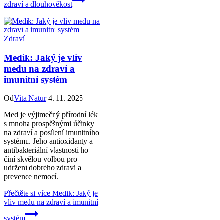
zdraví a dlouhověkost
Zdraví
Medik: Jaký je vliv
medu na zdraví a
imunitní systém
Od
Vita Natur
4. 11. 2025
Med je výjimečný přírodní lék
s mnoha prospěšnými účinky
na zdraví a posílení imunitního
systému. Jeho antioxidanty a
antibakteriální vlastnosti ho
činí skvělou volbou pro
udržení dobrého zdraví a
prevence nemocí.
Přečtěte si více
Medik: Jaký je
vliv medu na zdraví a imunitní
systém