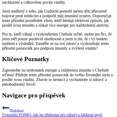
nachlazení a celkovému pocitu vitality.
Jsem nadšený z toho, jak Guduchi pomohl mému tělu přirozeně
bojovat proti infekcím a podpořil můj imunitní systém. Doporučuji
tento přírodní prostředek všem, kteří hledají efektivní způsob, jak
posílit svou imunitu a získat více energie pro každodenní aktivity.
Pro ty, kteří váhají s vyzkoušením Chebule srčité, mohu jen říct, že
jsem měl pouze pozitivní zkušenosti a jsem si jist, že i vy budete
nadšení z výsledků. Zaměřte se na své zdraví a vyzkoušejte tento
přírodní pomocník pro podporu imunity a zvýšení vitality!
Klíčové Poznatky
Zapomeňte na nedostatek energie a oslabenou imunitu s Chebule
srčitou! Přidejte tento přírodní pomocník do svého životního stylu a
posílte svou vitalitu. Zbavte se nemocí a vychutnejte si zdravý a
plnohodnotný život!
Navigace pro příspěvek
Předchozí
Fenomén FOMO: Jak ho překonat pro zdraví a klidnou mysl