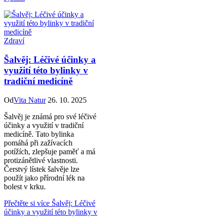
Zdraví
Šalvěj: Léčivé účinky a
využití této bylinky v
tradiční medicíně
Od
Vita Natur
26. 10. 2025
Šalvěj je známá pro své léčivé
účinky a využití v tradiční
medicíně. Tato bylinka
pomáhá při zažívacích
potížích, zlepšuje paměť a má
protizánětlivé vlastnosti.
Čerstvý lístek šalvěje lze
použít jako přírodní lék na
bolest v krku.
Přečtěte si více
Šalvěj: Léčivé
účinky a využití této bylinky v