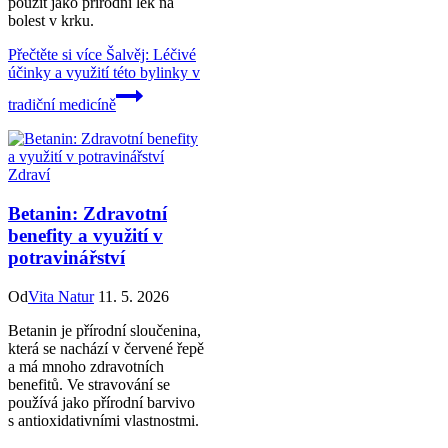
použít jako přírodní lék na
bolest v krku.
Přečtěte si více
Šalvěj: Léčivé
účinky a využití této bylinky v
tradiční medicíně
Zdraví
Betanin: Zdravotní
benefity a využití v
potravinářství
Od
Vita Natur
11. 5. 2026
Betanin je přírodní sloučenina,
která se nachází v červené řepě
a má mnoho zdravotních
benefitů. Ve stravování se
používá jako přírodní barvivo
s antioxidativními vlastnostmi.