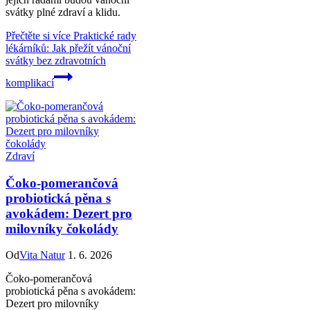
svátky plné zdraví a klidu.
Přečtěte si více
Praktické rady
lékárníků: Jak přežít vánoční
svátky bez zdravotních
komplikací
Zdraví
Čoko-pomerančová
probiotická pěna s
avokádem: Dezert pro
milovníky čokolády
Od
Vita Natur
1. 6. 2026
Čoko-pomerančová
probiotická pěna s avokádem:
Dezert pro milovníky