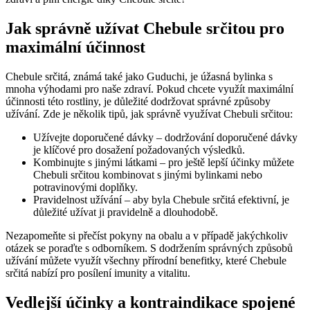
Jak správně užívat Chebule srčitou pro
maximální účinnost
Chebule srčitá, známá také jako Guduchi, je úžasná bylinka s
mnoha výhodami pro naše zdraví. Pokud chcete využít maximální
účinnosti této rostliny, je důležité dodržovat správné způsoby
užívání. Zde je několik tipů, jak správně využívat Chebuli srčitou:
Užívejte doporučené dávky – dodržování doporučené dávky
je klíčové pro dosažení požadovaných výsledků.
Kombinujte s jinými látkami – pro ještě lepší účinky můžete
Chebuli srčitou kombinovat s jinými bylinkami nebo
potravinovými doplňky.
Pravidelnost užívání – aby byla Chebule srčitá efektivní, je
důležité užívat ji pravidelně a dlouhodobě.
Nezapomeňte si přečíst pokyny na obalu a v případě jakýchkoliv
otázek se poraďte s odborníkem. S dodržením správných způsobů
užívání můžete využít všechny přírodní benefitky, které Chebule
srčitá nabízí pro posílení imunity a vitalitu.
Vedlejší účinky a kontraindikace spojené