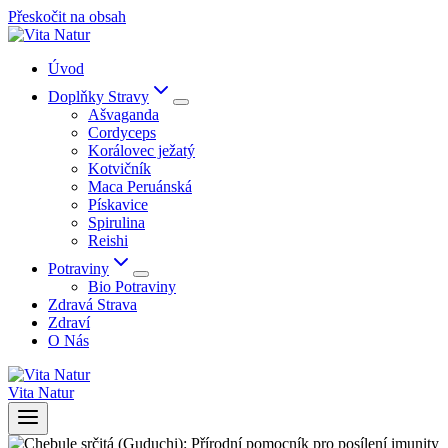
Přeskočit na obsah
Úvod
Doplňky Stravy
Ašvaganda
Cordyceps
Korálovec ježatý
Kotvičník
Maca Peruánská
Pískavice
Spirulina
Reishi
Potraviny
Bio Potraviny
Zdravá Strava
Zdraví
O Nás
Vita Natur