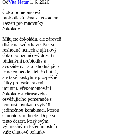
Od
Vita Natur
1. 6. 2026
Čoko-pomerančová
probiotická pěna s avokádem:
Dezert pro milovníky
čokolády
Milujete čokoládu, ale zároveň
dbáte na své zdraví? Pak si
rozhodně nenechte ujít nový
čoko-pomerančový dezert s
přidanými probiotiky a
avokádem. Tato lahodná pěna
je nejen neodolatelně chutná,
ale také poskytuje prospěšné
látky pro vaše trávení a
imunitu. Překombinování
čokolády a citrusového
osvěžujícího pomeranče s
jemností avokáda vytváří
jedinečnou kombinaci, kterou
si určitě zamilujete. Dejte si
tento dezert, který svým
výjimečným složením oslní i
vaše chuťové pohárky!