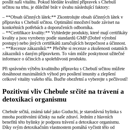
posílit naši vitalitu. Pokud hledáte kvalitní přípravek s Chebulí
srčitou na trhu, je důležité brát v úvahu následující faktory:
– **Obsah účinných látek:** Zkontrolujte obsah účinných látek v
přípravku s Chebulí srčitou. Optimální množství bude záviset na
konkrétních potřebách a doporučeních odborníka.
– **Certifikace kvality:** Vyhledejte produkty, které mají certifikáty
kvality a jsou vyrobeny podle standardů GMP (Dobré výrobní
postupy) nebo jiných certifikátů zaručujících bezpečnost a účinnost.
– **Recenze zákazníků:** Přečtěte si recenze a zkušenosti ostatních
zákazníků s daným přípravkem. To vám může poskytnout užitečné
informace o účincích a spolehlivosti produktu.
Při správném výběru kvalitního přípravku s Chebulí srčitou můžete
dosáhnout maximálních výhod pro posílení imunity a zlepšení
celkové vitality vašeho těla. Buďte obezřetní a vyberejte s pečlivostí!
Pozitivní vliv Chebule srčité na trávení a
detoxikaci organismu
Chebule srčitá, známá také jako Guduchi, je starodávná bylinka s
mnoha pozitivními účinky na naše zdraví. Jedním z hlavních
benefitů této bylinky je podpora trávení a detoxikace organismu.
Díky svým detoxikačním vlastnostem pomáhá vyčistit tělo od