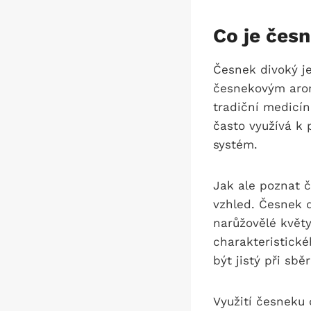
Co je⁤ čes
Česnek⁢ divoký j
česnekovým aroma
⁤tradiční‌ medicí
často využívá k p
systém.
Jak ⁤ale poznat č
vzhled. Česnek d
narůžovělé květy,
charakteristické
být ⁢jistý při sb
Využití česneku 