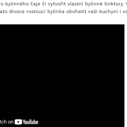
⁢bylinného ‌čaje ⁤či vytvořit⁣ vlastní​ bylinné⁤ tinktury.
ato divoce rostoucí bylinka obohatit ‍vaši kuchyni i v