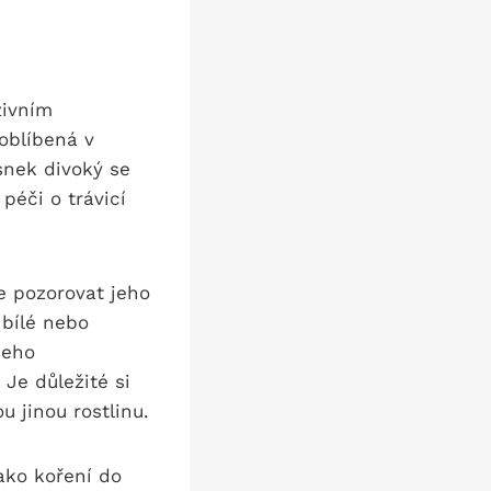
zivním
 oblíbená v
esnek divoký se
 péči o trávicí
e pozorovat jeho‌
 bílé nebo
eho⁢
Je důležité si
 jinou⁣ rostlinu.
jako koření do