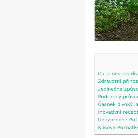
Co je⁤ česnek div
Zdravotní příno
Jedinečné způsob
Podrobný průvo
Česnek‍ divoký j
Inovativní rece
Upozornění: Pote
Klíčové Poznatk