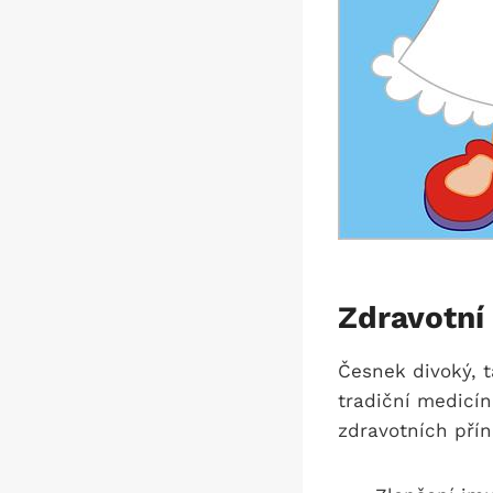
Zdravotní
Česnek⁢ divoký, 
tradiční medicíně
zdravotních příno