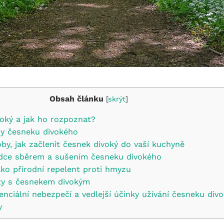
Obsah článku
[
skrýt
]
oký ⁤a jak⁣ ho rozpoznat?
sy česneku divokého
y,‍ jak začlenit česnek‍ divoký ‍do vaší kuchyně
dce sběrem a sušením⁢ česneku divokého
ako‌ přírodní repelent proti hmyzu
pty s česnekem divokým
nciální nebezpečí a vedlejší‌ účinky⁣ užívání česneku div
y