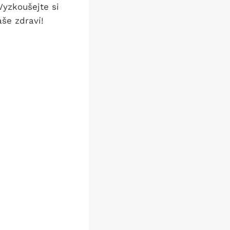
 Vyzkoušejte si
aše zdraví!