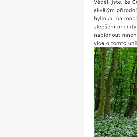
Věděli jste, že Č
skvělým přírodní
bylinka má mnohe
zlepšení ‌imunit
nabídnout ​mnoho‌
více o tomto un