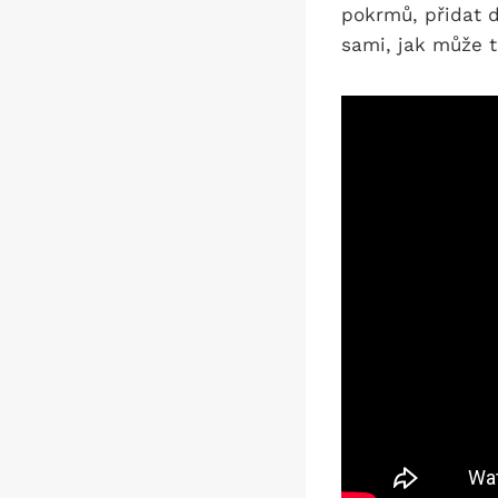
pokrmů, přidat do 
sami, jak⁤ může t