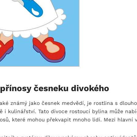
 přínosy česneku divokého
také známý jako česnek ‍medvědí, je rostlina s dlouhou
 i⁣ kulinářství. Tato divoce rostoucí bylina ‍může nab
sů,⁢ které mohou překvapit ⁢mnoho ‍lidí. Mezi‌ hlavní 