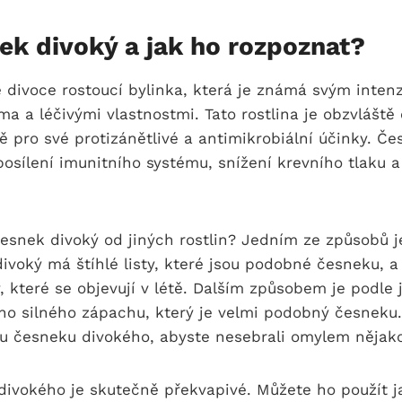
nek divoký ⁤a jak⁣ ho rozpoznat?
e divoce⁤ rostoucí bylinka, která je známá svým inten
 a léčivými⁤ vlastnostmi. ‍Tato rostlina je​ obzvláště
ně⁤ pro své protizánětlivé a⁣ antimikrobiální účinky. Č
osílení imunitního⁤ systému, ‌snížení‍ krevního tlaku ⁢a
esnek ⁣divoký ⁢od jiných rostlin? ⁤Jedním ‌ze způsobů j
ivoký⁢ má štíhlé listy, které jsou podobné česneku, a
 které se objevují v létě. Dalším způsobem‌ je podle j
ho silného zápachu, který je velmi podobný česneku. 
ěru česneku divokého, abyste nesebrali omylem⁤ nějakou
divokého je skutečně ⁣překvapivé. Můžete⁢ ho použít 