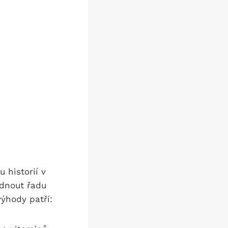
 historií v
ídnout řadu
výhody patří: