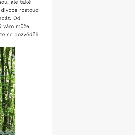
ou, ale ‍také
ivoce​ rostoucí ​
dát. ‌Od
ý​ vám⁤ může
e ⁢se dozvěděli ​