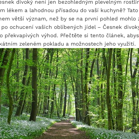
esnek ‌divoký​ není jen ‌bezohledným plevelným rostlin
m ‍lékem a lahodnou ‌přísadou do⁤ vaší kuchyně? Tato d
m větší význam, ⁣než by se na první⁢ pohled mohlo z
y ⁣po ochucení vašich oblíbených jídel​ – Česnek divok
 překvapivých‌ výhod. Přečtěte⁢ si tento článek, abyst
ikátním zeleném pokladu a možnostech jeho využití.