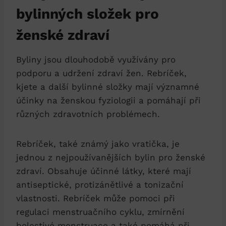
bylinných složek pro
ženské zdraví
Byliny jsou dlouhodobě využívány pro
podporu a udržení zdraví žen. Rebríček,
kjete a další bylinné složky mají významné
účinky na ženskou fyziologii a pomáhají při
různých zdravotních problémech.
Rebríček, také známý jako vratička, je
jednou z nejpoužívanějších bylin pro ženské
zdraví. Obsahuje účinné látky, které mají
antiseptické, protizánětlivé a tonizační
vlastnosti. Rebríček může pomoci při
regulaci menstruačního cyklu, zmírnění
bolestivé menstruace a také pomáhá při