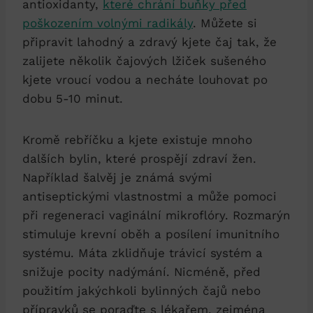
antioxidanty,
které chrání buňky před
poškozením volnými radikály
. Můžete si
připravit lahodný a zdravý kjete čaj tak, že
zalijete několik čajových lžiček sušeného
kjete vroucí vodou a necháte louhovat po
dobu 5-10 minut.
Kromě rebříčku a kjete existuje mnoho
dalších bylin, které prospějí zdraví žen.
Například šalvěj je známá svými
antiseptickými vlastnostmi a může pomoci
při regeneraci vaginální mikroflóry. Rozmarýn
stimuluje krevní oběh a posílení imunitního
systému. Máta zklidňuje trávicí systém a
snižuje pocity nadýmání. Nicméně, před
použitím jakýchkoli bylinných čajů nebo
přípravků se poraďte s lékařem, zejména