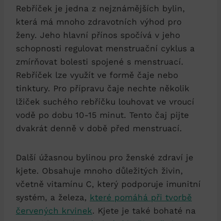
Rebříček je jedna z nejznámějších bylin,
která má mnoho zdravotních výhod pro
ženy. Jeho hlavní přínos spočívá v jeho
schopnosti regulovat menstruační cyklus a
zmírňovat bolesti spojené s menstruací.
Rebříček lze využít ve formě čaje nebo
tinktury. Pro přípravu čaje nechte několik
lžiček suchého rebříčku louhovat ve vroucí
vodě po dobu 10-15 minut. Tento čaj pijte
dvakrát denně v době před menstruací.
Další úžasnou bylinou pro ženské zdraví je
kjete. Obsahuje mnoho důležitých živin,
včetně vitamínu C, který podporuje imunitní
systém, a železa,
které pomáhá při tvorbě
červených krvinek
. Kjete je také bohaté na