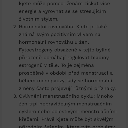
kjete může pomoci ženám získat více
energie a vyrovnat se se stresujícím
životním stylem.
Hormonální rovnováha: Kjete je také
známá svým pozitivním vlivem na
hormonální rovnováhu u žen.
Fytoestrogeny obsažené v tejto bylině
přirozeně pomáhají regulovat hladiny
estrogenů v těle. To je zejména
prospěšné v období před menstruací a
během menopauzy, kdy se hormonální
změny často projevují různými příznaky.
Ovlivnění menstruačního cyklu: Mnoho
žen trpí nepravidelným menstruačním
cyklem nebo bolestivými menstruačními
křečemi. Právě kjete může být skvělým
přírodním řešením, které tyto problémy