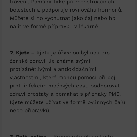
trávení. Pomáhá také při menstruačních
bolestech a podporuje rovnováhu hormonů.
Můžete si ho vychutnat jako čaj nebo ho
najít ve formě přípravku v lékárně.
2. Kjete
– Kjete je úžasnou bylinou pro
ženské zdraví. Je známá svými
protizánětlivými a antioxidačními
vlastnostmi, které mohou pomoci při boji
proti infekcím močových cest, podporovat
zdraví prostaty a pomáhat s příznaky PMS.
Kjete můžete užívat ve formě bylinných čajů
nebo přípravků.
3. Další byliny
– Kromě rebríčku a kjete