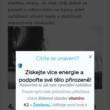
doplňku stravy. Je však vždy dobré se
poradit s odborníkem na byliny před
začátkem užívání kjete a dodržovat
doporučené dávkování.
Cítíte se unaveni?
Získejte více energie a 
podpořte své tělo přirozeně!
Nenechte si ujít tuto speciální nabídku
!
Pouze nyní máte jedinečnou příležitost
získat
30denní zásobu
vitamínu
4. Přírodní bylinné terapie
K2
a
Ženšenu
.
Udělejte první krok k