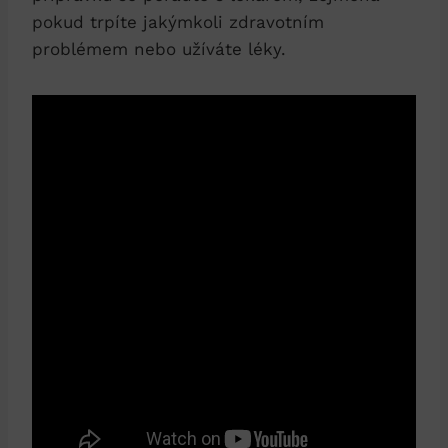
pokud trpíte jakýmkoli zdravotním
problémem nebo užíváte léky.