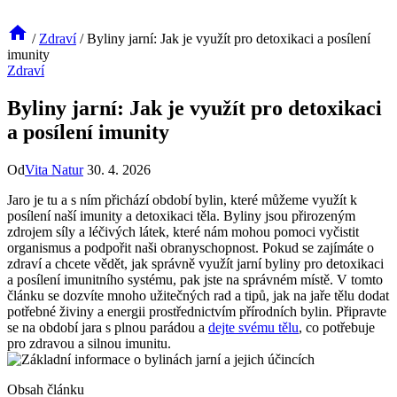
/
Zdraví
/
Byliny jarní: Jak je využít pro detoxikaci a posílení
imunity
Zdraví
Byliny jarní: Jak je využít pro detoxikaci
a posílení imunity
Od
Vita Natur
30. 4. 2026
Jaro je tu a s ním přichází období ⁢bylin, které ​můžeme využít ‌k‍
posílení naší imunity a detoxikaci těla. Byliny jsou ‌přirozeným
⁣zdrojem síly ⁣a⁢ léčivých látek, které nám mohou⁣ pomoci vyčistit
organismus a‍ podpořit naši obranyschopnost. Pokud se zajímáte o ​
zdraví a ​chcete ‌vědět, jak⁢ správně využít jarní byliny pro detoxikaci
a posílení imunitního systému, pak jste na správném místě. ⁤V ⁤tomto
článku se dozvíte ‍mnoho ‍užitečných rad a tipů, jak na jaře⁤ tělu dodat⁢
potřebné živiny‍ a energii prostřednictvím přírodních ⁣bylin. Připravte‍
se na⁣ období ⁣jara s plnou parádou a ‌
dejte svému tělu
,⁣ co ​potřebuje
pro zdravou⁤ a ⁣silnou imunitu.
Obsah článku