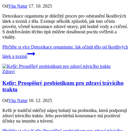
Od
Vita Natur
17. 10. 2025
Detoxikace organismu je důležitý proces pro odstranění škodlivých
látek a toxinů z těla. Existuje několik způsobů, jak tuto očistu
provést, včetně konzumace zdravé stravy, pití hodně vody a cvičení.
S dodržováním těchto tipů můžete dosáhnout pocitu svěžesti a
vitality.
Přečtěte si více
Detoxikace organismu: Jak očistit tělo od škodlivých
látek a toxinů
Zdraví
Kefír: Prospěšný probiotikum pro zdraví trávicího
traktu
Od
Vita Natur
10. 12. 2025
Kefír je tradiční mléčný nápoj bohatý na probiotika, která podporují
zdraví trávicího traktu. Jeho pravidelná konzumace má pozitivní
účinky na imunitu a trávení.
Přečtěte si více
Kefír: Prospěšný probiotikum pro zdraví trávicího