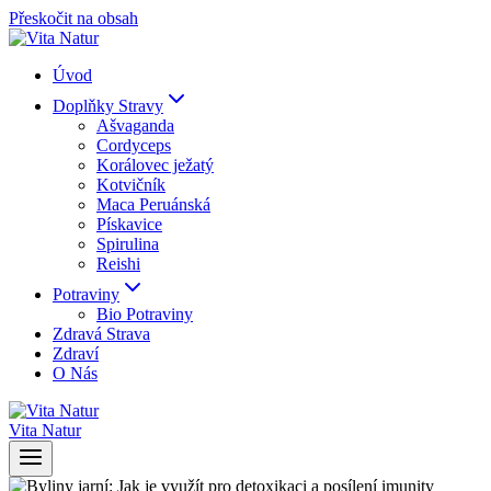
Přeskočit na obsah
Úvod
Doplňky Stravy
Ašvaganda
Cordyceps
Korálovec ježatý
Kotvičník
Maca Peruánská
Pískavice
Spirulina
Reishi
Potraviny
Bio Potraviny
Zdravá Strava
Zdraví
O Nás
Vita Natur