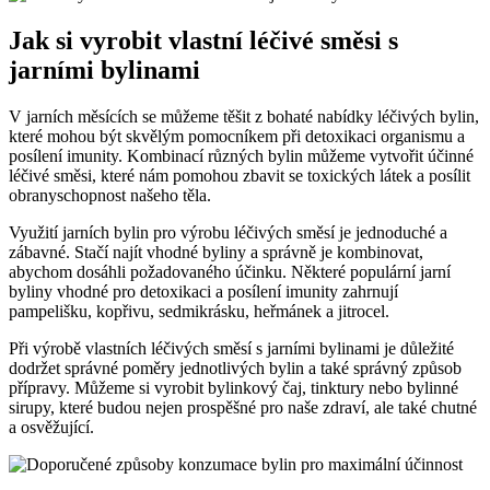
Jak⁤ si⁢ vyrobit vlastní léčivé směsi s
jarními bylinami
V jarních měsících se můžeme těšit z bohaté nabídky léčivých bylin,
které⁤ mohou být ⁢skvělým pomocníkem při detoxikaci ‌organismu a‌
posílení imunity. Kombinací různých bylin ​můžeme vytvořit účinné
léčivé směsi,‍ které nám​ pomohou zbavit se toxických látek a⁢ posílit
obranyschopnost našeho ⁢těla.
Využití jarních bylin ⁤pro ⁢výrobu léčivých směsí‍ je ‌jednoduché a‌
zábavné.⁣ Stačí najít vhodné byliny a správně ‌je kombinovat,
abychom dosáhli požadovaného ⁢účinku. Některé populární jarní
byliny vhodné pro ⁣detoxikaci a posílení imunity zahrnují
pampelišku, kopřivu, sedmikrásku,‌ heřmánek a jitrocel.
Při výrobě vlastních léčivých směsí s jarními bylinami je důležité⁢
dodržet správné poměry ‍jednotlivých bylin ​a ​také správný ⁢způsob
⁤přípravy. Můžeme si vyrobit bylinkový čaj, tinktury nebo⁤ bylinné
sirupy, ‌které budou nejen prospěšné pro naše zdraví, ⁢ale také chutné
‌a⁣ osvěžující.