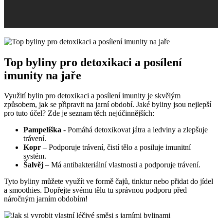
Top byliny pro detoxikaci a ‌posílení
imunity na jaře
Využití bylin pro detoxikaci ⁣a posílení imunity ‌je skvělým
způsobem, jak se připravit⁢ na⁤ jarní období.⁢ Jaké byliny jsou nejlepší
pro​ tuto účel?⁣ Zde je seznam těch nejúčinnějších:
Pampeliška
-⁢ Pomáhá⁤ detoxikovat játra a ledviny a zlepšuje⁢
trávení.
Kopr
– Podporuje trávení, čistí tělo a posiluje imunitní
systém.
Šalvěj
– Má antibakteriální vlastnosti a ⁤podporuje ⁤trávení.
Tyto ‌byliny můžete​ využít​ ve formě čajů, tinktur nebo přidat do jídel⁤
a smoothies. Dopřejte svému tělu tu správnou podporu před
náročným jarním obdobím!