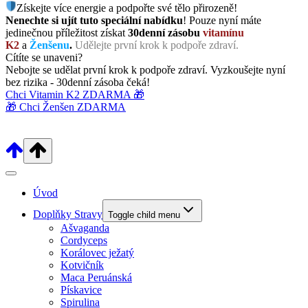
Získejte více energie a podpořte své tělo přirozeně!
Nenechte si ujít tuto speciální nabídku
! Pouze nyní máte
jedinečnou příležitost získat
30denní zásobu
vitamínu
K2
a
Ženšenu
.
Udělejte první krok k podpoře zdraví.
Cítíte se unaveni?
Nebojte se udělat první krok k podpoře zdraví. Vyzkoušejte nyní
bez rizika - 30denní zásoba čeká!
Chci Vitamin K2 ZDARMA 🎁
🎁 Chci Ženšen ZDARMA
Úvod
Doplňky Stravy
Toggle child menu
Ašvaganda
Cordyceps
Korálovec ježatý
Kotvičník
Maca Peruánská
Pískavice
Spirulina