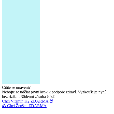
Cítíte se unaveni?
Nebojte se udělat první krok k podpoře zdraví. Vyzkoušejte nyní
bez rizika - 30denní zásoba čeká!
Chci Vitamin K2 ZDARMA 🎁
🎁 Chci Ženšen ZDARMA