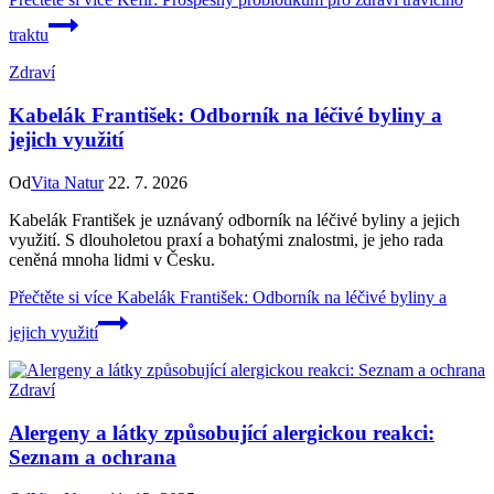
traktu
Zdraví
Kabelák František: Odborník na léčivé byliny a
jejich využití
Od
Vita Natur
22. 7. 2026
Kabelák František je uznávaný odborník na léčivé byliny a jejich
využití. S dlouholetou praxí a bohatými znalostmi, je jeho rada
ceněná mnoha lidmi v Česku.
Přečtěte si více
Kabelák František: Odborník na léčivé byliny a
jejich využití
Zdraví
Alergeny a látky způsobující alergickou reakci:
Seznam a ochrana