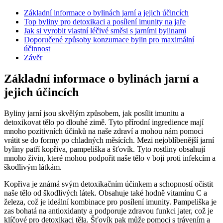
Základní⁢ informace o bylinách jarní⁤ a jejich účincích
Top byliny pro detoxikaci a ‌posílení imunity na jaře
Jak⁤ si⁢ vyrobit vlastní léčivé směsi s jarními bylinami
Doporučené způsoby konzumace bylin pro maximální
účinnost
Závěr
Základní⁢ informace o bylinách jarní⁤ a
jejich účincích
Byliny jarní jsou ‌skvělým způsobem, jak posílit ⁢imunitu a
detoxikovat ​tělo po dlouhé zimě. Tyto přírodní‍ ingredience⁤ mají
mnoho pozitivních účinků ⁣na naše⁤ zdraví a mohou nám pomoci
vrátit se do formy po chladných měsících. ‍Mezi nejoblíbenější⁤ jarní‌
byliny ​patří kopřiva, pampeliška⁢ a ‌šťovík. Tyto⁤ rostliny obsahují⁤
mnoho živin, které ⁢mohou podpořit naše tělo v boji proti infekcím a⁢
škodlivým⁢ látkám.
Kopřiva je ⁢známá svým detoxikačním účinkem a⁢ schopností ‌očistit‌
naše⁤ tělo od škodlivých‍ látek. Obsahuje⁣ také hodně vitamínu C a
železa, což je ideální​ kombinace⁢ pro posílení imunity. Pampeliška⁢ je
zas bohatá‌ na antioxidanty a podporuje​ zdravou funkci jater, což je
klíčové pro detoxikaci těla. Šťovík ‌pak⁣ může⁣ pomoci s trávením a