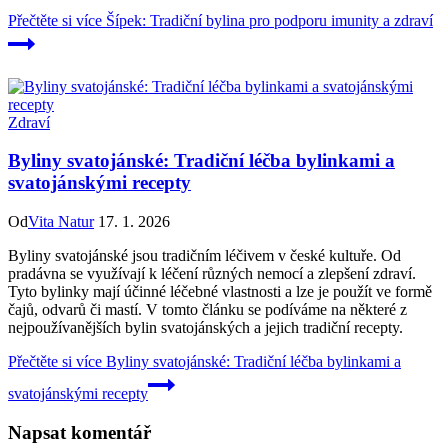
Přečtěte si více
Šípek: Tradiční bylina pro podporu imunity a zdraví
Zdraví
Byliny svatojánské: Tradiční léčba bylinkami a
svatojánskými recepty
Od
Vita Natur
17. 1. 2026
Byliny svatojánské jsou tradičním léčivem v české kultuře. Od
pradávna se využívají k léčení různých nemocí a zlepšení zdraví.
Tyto bylinky mají účinné léčebné vlastnosti a lze je použít ve formě
čajů, odvarů či mastí. V tomto článku se podíváme na některé z
nejpoužívanějších bylin svatojánských a jejich tradiční recepty.
Přečtěte si více
Byliny svatojánské: Tradiční léčba bylinkami a
svatojánskými recepty
Napsat komentář