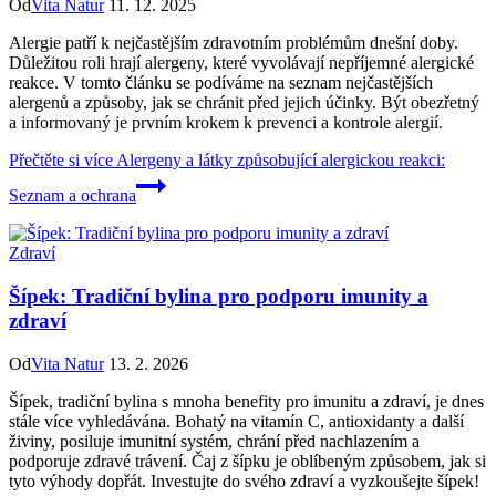
Od
Vita Natur
11. 12. 2025
Alergie patří k nejčastějším zdravotním problémům dnešní doby.
Důležitou roli hrají alergeny, které vyvolávají nepříjemné alergické
reakce. V tomto článku se podíváme na seznam nejčastějších
alergenů a způsoby, jak se chránit před jejich účinky. Být obezřetný
a informovaný je prvním krokem k prevenci a kontrole alergií.
Přečtěte si více
Alergeny a látky způsobující alergickou reakci:
Seznam a ochrana
Zdraví
Šípek: Tradiční bylina pro podporu imunity a
zdraví
Od
Vita Natur
13. 2. 2026
Šípek, tradiční bylina s mnoha benefity pro imunitu a zdraví, je dnes
stále více vyhledávána. Bohatý na vitamín C, antioxidanty a další
živiny, posiluje imunitní systém, chrání před nachlazením a
podporuje zdravé trávení. Čaj z šípku je oblíbeným způsobem, jak si
tyto výhody dopřát. Investujte do svého zdraví a vyzkoušejte šípek!