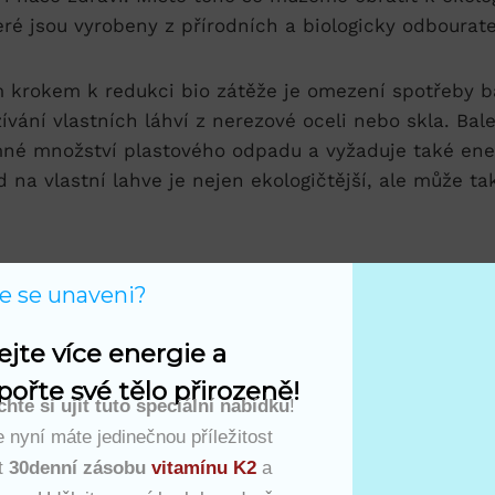
eré jsou vyrobeny z přírodních a biologicky⁢ odbourat
m krokem k redukci bio zátěže je omezení spotřeby b
ívání vlastních láhví ‍z nerezové ​oceli nebo skla. Ba
é‌ množství​ plastového odpadu a vyžaduje také ⁤ener
na vlastní lahve ⁤je‍ nejen ekologičtější, ⁢ale může ta
těž je ​důležitým konceptem v současném světě, který
te se unaveni?
sleli nad našimi životními návyky a jejich ⁢vlivem na 
ždodenním životě⁤ mohou mít ⁢velký‍ dopad⁢ na snižo
ejte více energie a 
.
ořte své tělo přirozeně!
hte si ujít tuto speciální nabídku
!
 nyní máte jedinečnou příležitost
t
30denní zásobu
vitamínu K2
a