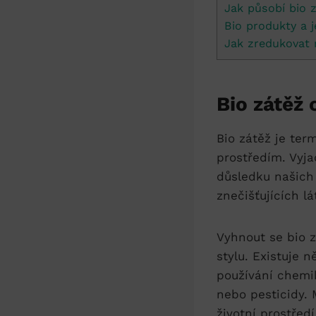
Jak působí bio⁣ 
Bio produkty a j
Jak zredukovat n
Bio⁣ zátěž 
Bio zátěž je term
prostředím. Vyja
důsledku našich 
znečišťujících l
Vyhnout se bio z
stylu. Existuje​
používání ‌chemi
nebo‍ pesticidy. 
životní ‌prostře