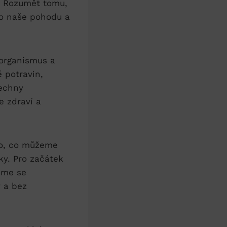
í.‌ Rozumět tomu,
pro naše pohodu‌ a
 organismus a
 potravin,‍
šechny
e zdraví a
ěco, co můžeme
cky. Pro začátek
žeme se
y a bez