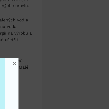
elných surovin.
alených vod a
lená voda
gii na výrobu ⁤a
ké ušetřit
 nás vyzývá,
⁣přírodu. Malé
vání naší