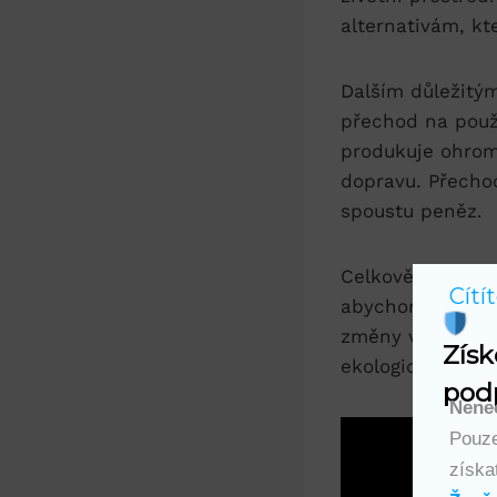
alternativám, kt
Dalším důležitý
přechod‌ na použ
produkuje ohromn
dopravu. Přechod 
spoustu peněz.
Celkově, bio ‌zá
Cítí
⁤abychom se zamy
změny v našem ka
Získ
ekologické stopy
podp
Nenec
Pouze
získa