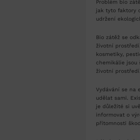
Problém bio ​zátě
jak tyto faktory 
udržení ekologic
Bio zátěž ‍se od
životní⁣ prostře
kosmetiky, pesti
chemikálie jsou⁣ 
⁤životní ‍prostředí
Vydávání se na⁢ 
⁢udělat sami. Ex
je důležité si‌ 
⁢informovat⁤ o ‌v
přítomnosti škod