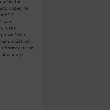
 na životní
asto dopad ‍na
zátěži?
lizaci
na různé
 po využívání
změnu ⁢může být
 Připravte se⁤ na
aší planety.