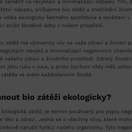
e zaměřit na recyklaci⁢ a minimalizaci ⁤odpadu. Tím, 
ství odpadu, snižujeme bio zátěž a znečištění⁢ život
e volba ekologicky šetrného spotřebiče a ⁤osvětlení v 
i snížit škodlivé látky v ‍našem prostředí.
io zátěž má významný vliv⁤ na naše‍ zdraví a‌ životní‍ p
ologických návyků a minimalizací negativních chemik
 našeho ⁤zdraví a životního prostředí. Zdravý životní 
í⁣ jdou ruku v‌ ruce, a proto bychom vždy ‌měli usilov
o zátěže ve svém‍ každodenním životě.
nout bio zátěži ekologicky?
 biologická zátěž,‌ je‍ termín používaný pro popis⁤ negat
e tělo a⁣ zdraví. Jedná se o všechny​ vlivy, které moh
‌celkově narušit funkci našeho organismu. Tyto negati