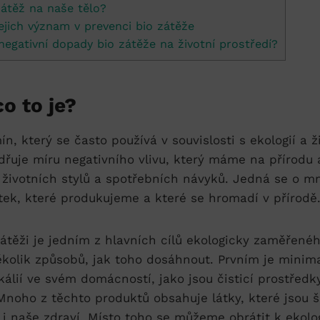
zátěž na naše tělo?
ejich význam v prevenci⁢ bio zátěže
egativní dopady bio zátěže na životní prostředí?
co to je?
ín, který se často používá v ‍souvislosti s ekologií a 
dřuje⁢ míru negativního vlivu, který máme‌ na přírodu
životních ‌stylů a ⁢spotřebních návyků.‌ Jedná se o ⁤m
átek, které produkujeme‌ a které se hromadí v přírodě
átěži je ⁣jedním z hlavních ⁢cílů ekologicky zaměřené
 několik způsobů, jak ⁣toho dosáhnout. Prvním je minim
kálií ve svém ⁣domácností, jako jsou čisticí prostřed
Mnoho ⁤z těchto produktů‌ obsahuje⁤ látky, které jsou⁤ 
dí ⁢i naše zdraví. Místo toho se můžeme obrátit k ekol