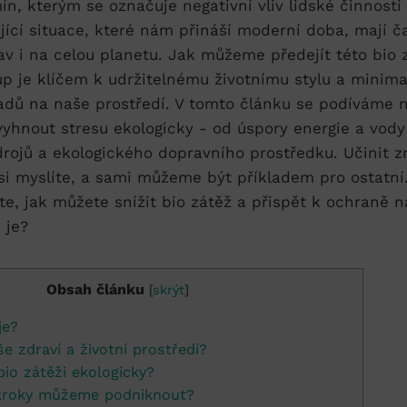
ín, kterým se označuje negativní ⁣vliv lidské činnosti
jící situace, které⁤ nám přináší moderní⁤ doba, mají č
av i na ⁤celou planetu. Jak můžeme předejít‍ této bio 
up je klíčem k udržitelnému životnímu stylu a minima
adů na naše prostředí. ​V tomto článku ‍se podíváme 
 vyhnout stresu ekologicky -​ od úspory energie a vody
rojů a ekologického dopravního⁣ prostředku. Učinit ‌
i ⁤myslíte,‍ a sami můžeme ⁢být příkladem pro ostatní.
vte, ⁤jak můžete snížit bio zátěž a přispět k ochraně⁣ n
Obsah článku
[
skrýt
]
je?
e⁤ zdraví a životní prostředí?
io zátěži ekologicky?
⁣kroky můžeme podniknout?