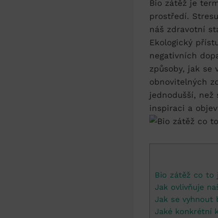
Bio zátěž je term
prostředí. Stresu
náš zdravotní st
Ekologický příst
negativních ‍dop
způsoby, jak​ se
obnovitelných zd
jednodušší, než s
‍inspiraci a obje
Bio⁣ zátěž co to 
Jak ovlivňuje naš
Jak se vyhnout b
Jaké konkrétní 