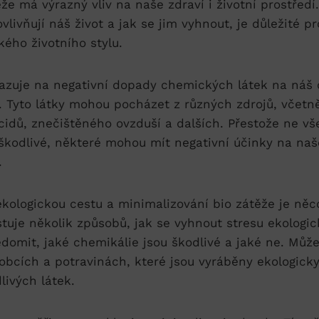
že má výrazný vliv⁣ na naše zdraví i ⁣životní‍ prostřed
ovlivňují náš život ⁢a jak se jim⁢ vyhnout, je důležité 
kého životního stylu.
kazuje na negativní dopady chemických⁤ látek ⁣na náš‌
dí. Tyto látky mohou pocházet z různých zdrojů, včetně
cidů, znečištěného ovzduší a dalších. Přestože ne v
škodlivé, některé ​mohou​ mít‌ negativní účinky na naš
.
ekologickou ⁣cestu a minimalizování bio zátěže je n
istuje několik způsobů, jak se vyhnout​ stresu ekologi
uvědomit, jaké chemikálie jsou škodlivé a jaké ne. Mů
ýrobcích⁣ a⁤ potravinách, ⁣které⁢ jsou vyráběny ekologick
livých látek.