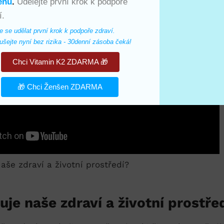
enu
.
Udělejte první krok k podpoře
í.
e se udělat první krok k podpoře zdraví. 
šejte nyní bez rizika - 30denní zásoba čeká!
Chci Vitamin K2 ZDARMA 🎁
🎁 Chci Ženšen ZDARMA
uje naše⁤ zdraví a životní prostře