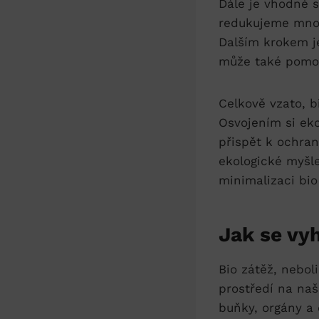
Dále je vhodné s
redukujeme⁤ množ
Dalším ⁤krokem j
může také ‌pomoc
Celkově ⁤vzato, b
Osvojením si ek
přispět k ochraně
ekologické myšlen
minimalizaci⁤ bi
Jak se vyh
Bio zátěž, neboli
prostředí na naš
buňky, orgány a 