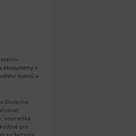
životním
 a ekosystémy v
nožství toxinů a
.
ho životního
alizovat
ky, kosmetika
škodlivé pro
ogicky šetrným