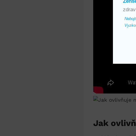
Ženš
zdrav
Nebojt
Vyzkou
Jak ovlivň