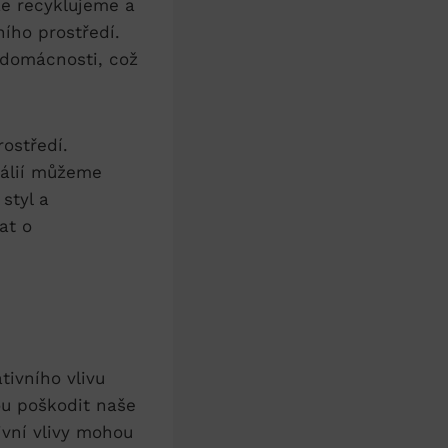
že recyklujeme a
ního prostředí.
domácnosti, ⁣což⁣
rostředí.
álií můžeme⁢
styl a
at o
ivního‍ vlivu⁣
ou⁤ poškodit naše
vní⁢ vlivy mohou