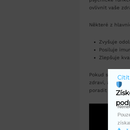
ovlivnit vaše zdra
Některé z‌ hlavn
Zvyšuje odoln
Posiluje imun
Zlepšuje kva
Pokud se cítíte 
Cítí
zdraví,‌ ašvagan
⁢poradit ⁣se svý
Získ
podp
Nenec
Pouze
získa