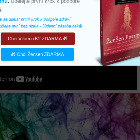
enu
.
Udělejte první krok k podpoře
í.
e se udělat první krok k podpoře zdraví. 
šejte nyní bez rizika - 30denní zásoba čeká!
Chci Vitamin K2 ZDARMA 🎁
🎁 Chci Ženšen ZDARMA