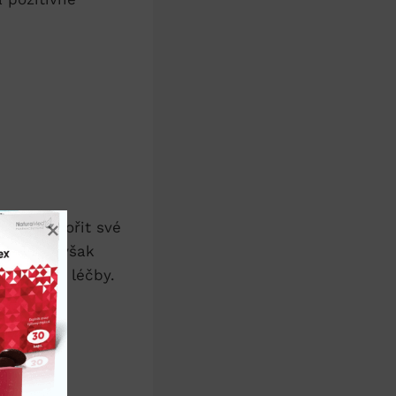
jak podpořit své⁤
eňte se ‍však
plňků či‌ léčby.