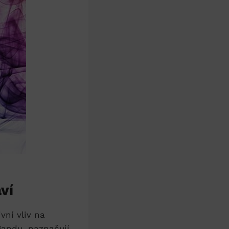
ví
ní vliv ⁢na
agandu, naznačují,