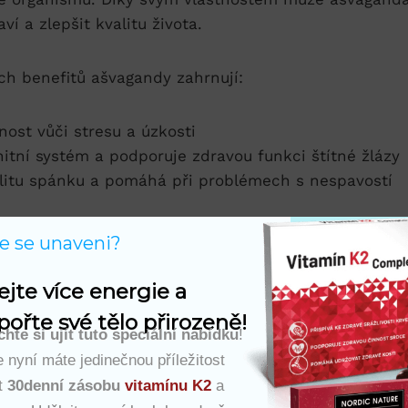
ví a zlepšit ‌kvalitu⁢ života.
ích benefitů ašvagandy zahrnují:
ost vůči stresu⁢ a ‌úzkosti
itní ⁣systém a podporuje ‍zdravou⁤ funkci ‌štítné ​žlázy
litu spánku ‌a pomáhá‌ při problémech s nespavostí
vyčerpaní, pod tlakem nebo ‍hledáte přírodní⁣ způsob, 
te se unaveni?
da by⁣ mohla být pro vás skvělým doplňkem. Nezapom
m lékařem před ‌zahájením jakéhokoli nového režimu⁣ do
ejte více energie a 
ořte své tělo přirozeně!
hte si ujít tuto speciální nabídku
!
 nyní máte jedinečnou příležitost
t
30denní zásobu
vitamínu K2
a