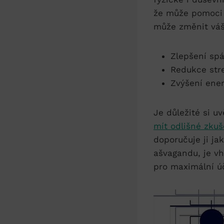
⁤že může pomoci 
může změnit váš 
Zlepšení spá
Redukce stre
Zvýšení ener
Je důležité ⁣si u
mít odlišné zkuš
doporučuje ji ‌j
⁤ašvagandu, je v
pro maximální ‌ú