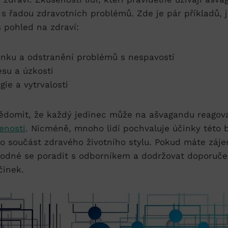
s řadou zdravotních problémů. Zde je pár příkladů,​
⁤pohled⁣ na zdraví:
nku⁣ a odstranění problémů​ s nespavostí
su a ⁢úzkosti
gie a vytrvalosti
vědomit, že‌ každý jedinec‌ může na ašvagandu reagovat
enosti
. ‌Nicméně, ​mnoho lidí pochvaluje účinky této ‍
ako‌ součást zdravého životního ⁤stylu. Pokud máte ‌zá
hodné⁢ se⁢ poradit s odborníkem‍ a dodržovat doporuč
činek.