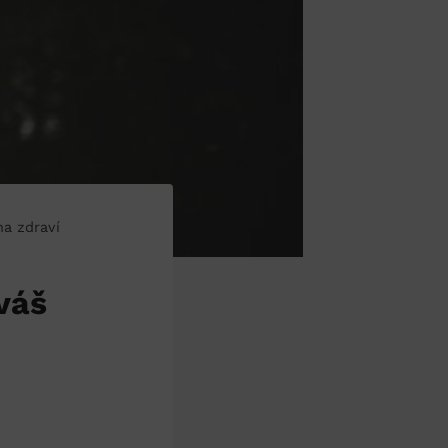
na zdraví
váš