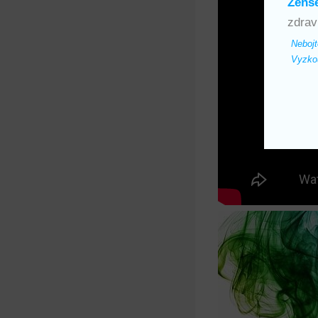
Ženš
zdrav
Nebojt
Vyzkou