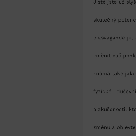
Jistě jste ‍už sly
skutečný potenci
o ašvagandě je,‌
změnit váš pohle
známá‌ také jako 
fyzické i duševní
a⁣ zkušenosti,‍ k
změnu ‍a objevte