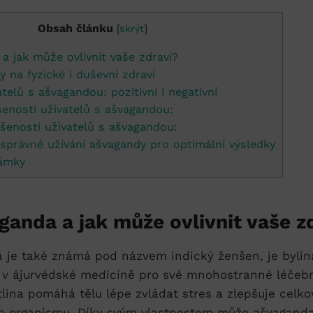
Obsah článku
[
skrýt
]
a jak‍ může⁢ ovlivnit vaše zdraví?
 ​na fyzické i duševní zdraví
telů s ašvagandou: pozitivní i negativní
ušenosti uživatelů s ašvagandou:
šenosti uživatelů ⁣s ašvagandou:
správné užívání ašvagandy pro‍ optimální výsledky
ámky
aganda a jak‍ může⁢ ovlivnit vaše z
á je také známá pod názvem indický ženšen, je bylin
 v ⁢ájurvédské ⁤medicíně⁢ pro své mnohostranné léčebn
ina⁢ pomáhá tělu lépe ‌zvládat ⁤stres a zlepšuje celkov
e​ organismu. Díky svým vlastnostem ‌může ašvaganda