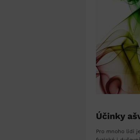
Účinky ašv
Pro mnoho ⁤lidí j
fyzické i⁤ duševn