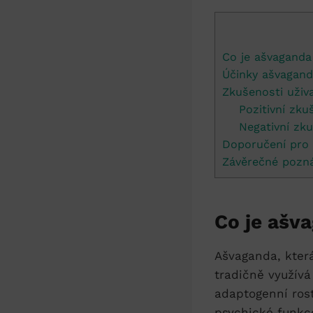
Co je ​ašvaganda 
Účinky ašvagandy
Zkušenosti uživa
Pozitivní​ zk
Negativní zku
Doporučení pro 
Závěrečné pozn
Co je ​ašv
Ašvaganda, ‍kter
tradičně využívá
adaptogenní rostl
psychické‍ funkc