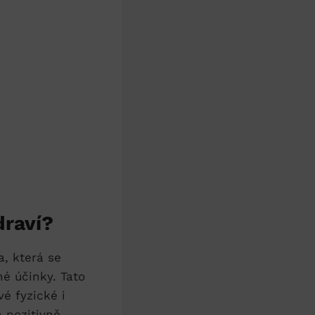
draví?
a, která se
é⁤ účinky. Tato
é fyzické⁢ i
 pozitivně