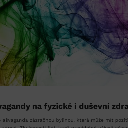
agandy ​na fyzické i duševní zdra
e ašvaganda⁤ zázračnou ⁢bylinou, která může mít pozitiv
í ⁣zdraví. Zkušenosti lidí, ​kteří pravidelně užívají ašv