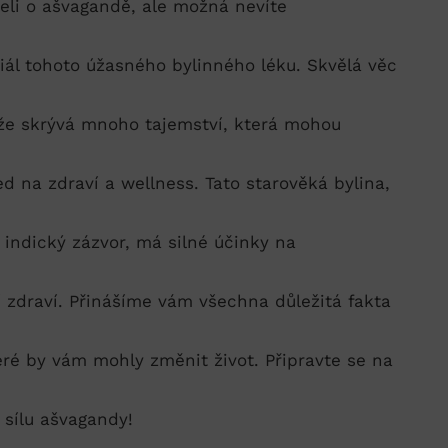
šeli ⁤o ⁢ašvagandě, ale možná ‌nevíte
ál tohoto úžasného bylinného léku. ⁢Skvělá věc
 že skrývá mnoho ⁤tajemství, ⁢která mohou
d na zdraví‌ a wellness. Tato starověká bylina,
indický ⁣zázvor, ⁣má silné účinky na
 zdraví.‌ Přinášíme vám​ všechna ⁣důležitá fakta
teré by‌ vám mohly změnit ⁢život. Připravte‍ se na
 sílu ašvagandy!