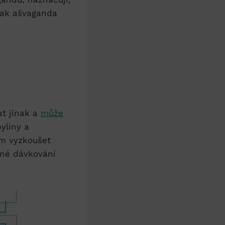
 jak ašvaganda
 jinak a ‍
může
byliny a
jem vyzkoušet
ené​ dávkování