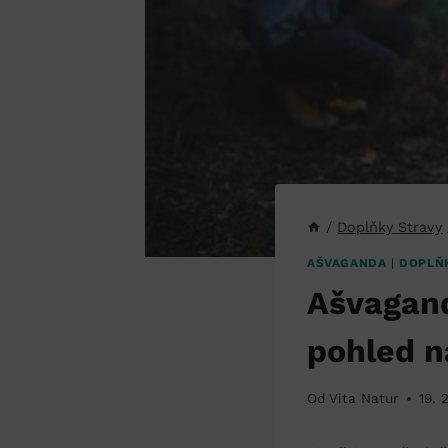
/
Doplňky Stravy
AŠVAGANDA
|
DOPLŇ
Ašvagand
pohled n
Od
Vita Natur
19. 