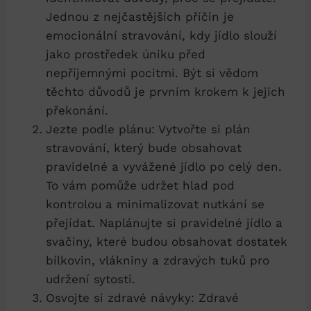
Jednou z nejčastějších příčin je⁢
emocionální​ stravování, kdy jídlo⁢ slouží
jako prostředek úniku před
nepříjemnými pocitmi. Být si vědom
těchto důvodů je prvním krokem k jejich
překonání.
Jezte podle ⁤plánu: Vytvořte si plán⁣
stravování, který bude⁢ obsahovat
pravidelné a vyvážené jídlo po celý den.‍
To vám pomůže udržet hlad pod
kontrolou​ a minimalizovat nutkání se
přejídat. Naplánujte⁢ si pravidelné jídlo a
svačiny, které budou obsahovat dostatek
bílkovin, vlákniny ⁤a zdravých tuků pro
udržení sytosti.
Osvojte si‍ zdravé návyky: Zdravé