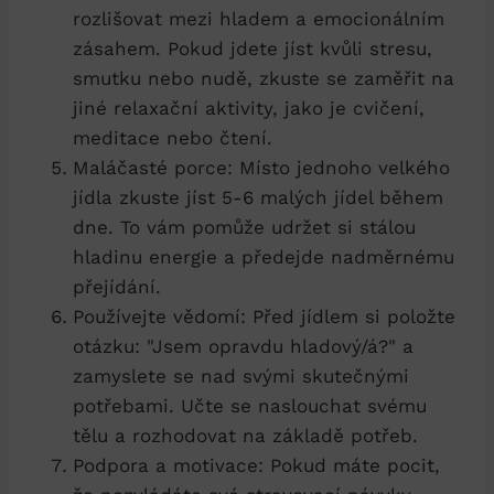
rozlišovat mezi hladem a emocionálním
zásahem. Pokud jdete jíst ​kvůli stresu,‌
smutku nebo nudě, zkuste se zaměřit na
jiné relaxační aktivity, jako je cvičení,
meditace nebo čtení.
Maláčasté porce: Místo jednoho velkého
jídla zkuste⁤ jíst 5-6 malých jídel během
dne. To vám pomůže ⁣udržet si stálou
hladinu energie a předejde nadměrnému
přejídání.
Používejte‍ vědomí: Před jídlem si položte
otázku: "Jsem opravdu hladový/á?" a
zamyslete se nad svými skutečnými
potřebami. Učte se naslouchat svému
tělu a ⁤rozhodovat na‌ základě potřeb.
Podpora a motivace: Pokud máte pocit,