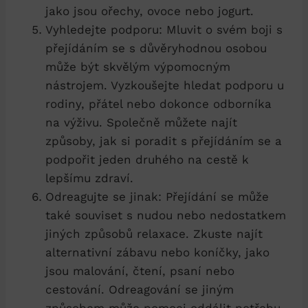
jako‍ jsou‍ ořechy,⁢ ovoce nebo ⁤jogurt.
Vyhledejte podporu: Mluvit o svém ⁢boji⁤ s
přejídáním se s důvěryhodnou osobou
‍může být skvělým ⁤výpomocným
nástrojem. ‍Vyzkoušejte hledat podporu u
rodiny, přátel nebo dokonce odborníka
na výživu. Společně můžete najít
způsoby, jak si poradit s⁣ přejídáním se a
podpořit jeden druhého na cestě k
lepšímu zdraví.
Odreagujte se jinak: Přejídání se může
také souviset s nudou nebo nedostatkem
jiných způsobů relaxace. Zkuste‌ najít
alternativní zábavu nebo⁣ koníčky, jako
jsou malování, čtení, psaní nebo
cestování. Odreagování se ⁢jiným
způsobem může pomoci oddálit potřebu