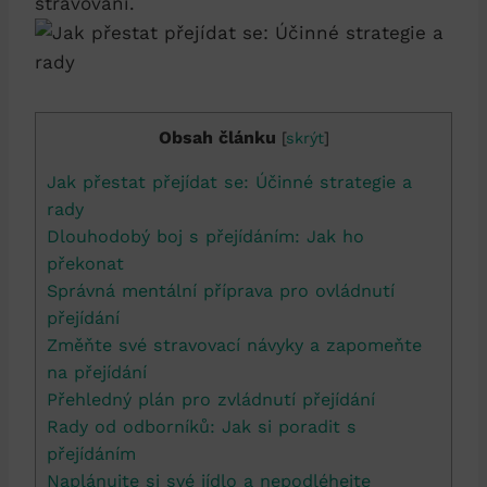
stravování.
Obsah článku
[
skrýt
]
Jak přestat ⁣přejídat se: Účinné strategie a
rady
Dlouhodobý boj s přejídáním: Jak ho
překonat
Správná‍ mentální příprava ‌pro ovládnutí
přejídání
Změňte své stravovací návyky a zapomeňte
na​ přejídání
Přehledný plán pro zvládnutí přejídání
Rady od odborníků: Jak si poradit s
přejídáním
Naplánujte si své jídlo a nepodléhejte