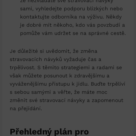
že nezvládáte své stravovací návyky
sami, vyhledejte podporu blízkých nebo
kontaktujte odborníka na výživu. Někdy
je dobré ⁣mít někoho, kdo vás povzbudí a
pomůže vám udržet se na‌ správné ‍cestě.
Je důležité si uvědomit, že ‌změna
stravovacích návyků vyžaduje čas a
trpělivost. S těmito strategiemi a radami se
však ‌můžete posunout k‍ zdravějšímu a
vyváženějšímu přístupu k jídlu.‌ Buďte trpěliví
s sebou samými a věřte, ‍že ‌máte moc
změnit své stravovací návyky a zapomenout
na přejídání.
Přehledný plán pro