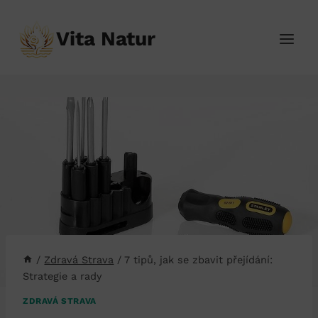
Přeskočit
na
Vita Natur
obsah
/
Zdravá Strava
/
7 tipů, jak se zbavit přejídání:
Strategie a rady
ZDRAVÁ STRAVA