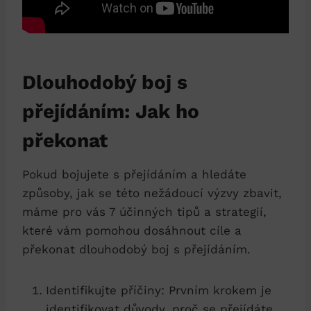
Dlouhodobý boj s
přejídáním: Jak ho
překonat
Pokud bojujete s přejídáním a hledáte
způsoby, jak se této nežádoucí výzvy ⁢zbavit,⁣
máme pro vás 7 účinných tipů a strategií,
které​ vám pomohou dosáhnout cíle a
překonat dlouhodobý boj ⁤s přejídáním.
Identifikujte​ příčiny: Prvním krokem je
identifikovat důvody, proč se přejídáte.