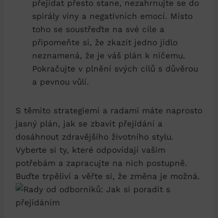
přejídat přesto stane, ​nezahrnujte se do
spirály viny a negativních emocí. Místo
toho se soustřeďte na své cíle a
připomeňte si, že zkazit jedno ⁣jídlo
neznamená,‌ že je váš plán‌ k ničemu.
Pokračujte v plnění svých cílů s důvěrou
a pevnou vůlí.
S těmito strategiemi a radami máte naprosto
jasný plán, jak se zbavit přejídání a
‍dosáhnout zdravějšího životního stylu.
Vyberte si ty, které ⁢odpovídají vašim
potřebám a zapracujte na nich postupně.
Buďte trpěliví a věřte si, že⁣ změna je možná.