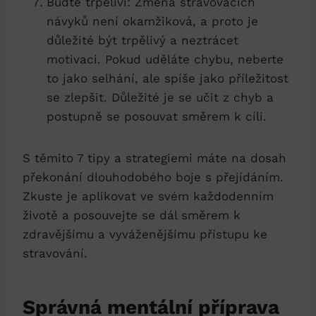
Buďte trpěliví: Změna stravovacích
návyků není okamžiková, a proto je
důležité být trpělivý a neztrácet
motivaci. Pokud uděláte chybu, neberte
to jako selhání, ale ​spíše jako příležitost
se zlepšit. Důležité⁣ je​ se učit z chyb a
postupně se posouvat směrem k cíli.
S těmito 7 tipy a strategiemi ‍máte na ‌dosah
překonání dlouhodobého boje s přejídáním.
Zkuste‌ je aplikovat ve svém každodenním
životě a posouvejte se dál směrem k
zdravějšímu a vyváženějšímu přístupu ke
⁢stravování.
Správná‍ mentální příprava