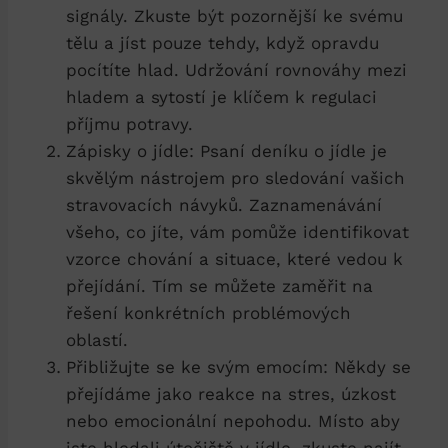
signály. Zkuste být pozornější ke svému
tělu a jíst pouze tehdy, když opravdu
pocítíte hlad. Udržování rovnováhy mezi
hladem a sytostí je klíčem k regulaci
příjmu potravy.
Zápisky o jídle: Psaní deníku o jídle je
skvělým nástrojem pro sledování vašich
stravovacích návyků. Zaznamenávání⁣
všeho, co⁤ jíte, vám pomůže identifikovat
vzorce chování a situace, které vedou k‍
přejídání. Tím se můžete zaměřit na
řešení konkrétních problémových
oblastí.
Přibližujte se ke svým emocím: Někdy ⁣se
přejídáme‌ jako reakce na stres, úzkost
nebo emocionální ​nepohodu. Místo aby
⁣jste hledali‌ útočiště‌ v jídle, zkuste najít