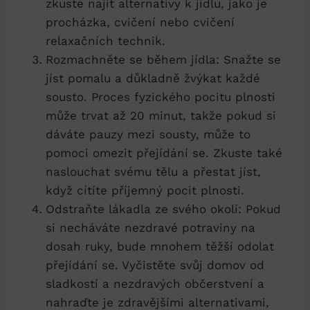
zkuste najít alternativy k jídlu, jako⁣ je
procházka, cvičení nebo cvičení
relaxačních technik.
Rozmachněte se během jídla: Snažte se
jíst pomalu⁤ a důkladně žvýkat každé
sousto. Proces fyzického pocitu plnosti
může trvat až⁣ 20 minut, takže pokud si
dáváte pauzy mezi sousty, může to
pomoci ​omezit přejídání se. Zkuste také
naslouchat svému tělu a přestat jíst,
⁢když cítíte příjemný pocit⁢ plnosti.
Odstraňte lákadla ze svého okolí: Pokud
si necháváte nezdravé potraviny na
dosah ruky, bude mnohem těžší odolat
přejídání se. ⁤Vyčistěte svůj ‍domov od
sladkostí a nezdravých ‍občerstvení a
⁣nahraďte je zdravějšími alternativami,