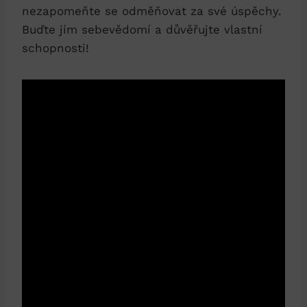
nezapomeňte se ⁤odměňovat za své úspěchy.
Buďte jím sebevědomí ⁣a důvěřujte ⁣vlastní
schopnosti!