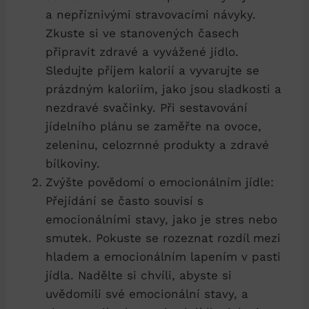
a nepříznivými stravovacími návyky.
Zkuste si ve stanovených časech
připravit zdravé a vyvážené jídlo.
Sledujte příjem kalorií a vyvarujte se
prázdným kaloriím, jako jsou sladkosti⁢ a
nezdravé svačinky. Při sestavování ​
jídelního plánu se zaměřte na ovoce,
zeleninu, celozrnné produkty a zdravé
bílkoviny.
Zvýšte povědomí o emocionálním jídle:⁣
Přejídání ‍se často souvisí s
emocionálními stavy, jako je stres nebo
smutek. Pokuste se rozeznat rozdíl mezi
hladem a⁤ emocionálním‍ lapením v pasti
jídla. Nadělte si chvíli, abyste si
uvědomili své emocionální stavy, a