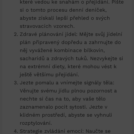
které vedou ⁢ke snahám o přejídání. Pište
si o tomto procesu denní deníček,
abyste získali lepší přehled⁤ o svých
stravovacích vzorech.
Zdravé plánování jídel: Mějte svůj jídelní
plán připravený dopředu a zahrnujte do
něj vyvážené kombinace‌ bílkovin,
sacharidů a zdravých tuků. Nezvykejte si
na extrémní‍ diety, které ‌mohou ‌vést k
ještě většímu přejídání.
Jezte pomalu a vnímejte signály těla:
Věnujte svému jídlu⁣ plnou pozornost a
nechte si čas na to, aby vaše ⁤tělo
zaznamenalo pocit sytosti. Jezte v
klidném prostředí,‍ abyste se vyhnuli
rozptylování.
Strategie zvládání emocí: Naučte se