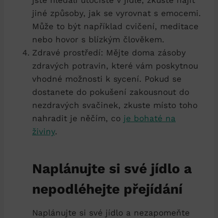
jiné‌ způsoby, jak se vyrovnat⁢ s emocemi.
Může to být‍ například cvičení, meditace
nebo hovor s blízkým člověkem.
Zdravé prostředí: Mějte‍ doma zásoby ​
zdravých potravin, které vám poskytnou
vhodné možnosti k sycení. ‍Pokud se
dostanete do pokušení zakousnout do
nezdravých svačinek, zkuste místo toho
nahradit je něčím, co
je bohaté na
živiny
.
Naplánujte si své jídlo a
nepodléhejte přejídání
Naplánujte si své ⁤jídlo a nezapomeňte