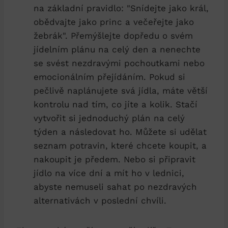
na základní ⁢pravidlo: "Snídejte jako‌ král,
obědvajte jako princ a večeřejte jako
žebrák". Přemýšlejte dopředu o svém
jídelním plánu​ na celý den a nenechte
se svést nezdravými pochoutkami nebo⁢
emocionálním přejídáním. Pokud​ si
pečlivě naplánujete svá jídla,⁤ máte větší
kontrolu nad‌ tím, ⁤co jíte a kolik. Stačí
vytvořit si jednoduchý plán na celý
týden a následovat ‍ho. Můžete si⁢ udělat
seznam potravin, ⁣které chcete koupit, a
nakoupit je předem. Nebo si připravit
jídlo na více dní a mít ho v lednici,
⁢abyste nemuseli sahat po nezdravých
alternativách v poslední chvíli.