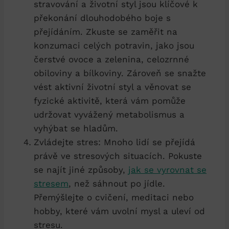
stravování a životní styl jsou klíčové k​
překonání dlouhodobého boje s​
přejídáním. Zkuste ​se zaměřit ⁤na
konzumaci celých potravin, jako jsou⁤
čerstvé ovoce a ‍zelenina, celozrnné
obiloviny a bílkoviny. Zároveň se snažte
vést aktivní životní styl‌ a věnovat se
fyzické aktivitě,⁢ která ‌vám pomůže
udržovat vyvážený metabolismus a
vyhýbat ​se ⁤hladům.
Zvládejte stres: Mnoho lidí se přejídá
právě ve stresových situacích. Pokuste
se najít jiné způsoby,
jak se vyrovnat se
stresem
, než sáhnout po jídle.
Přemýšlejte o cvičení, meditaci nebo
hobby, které ‍vám uvolní mysl a ‍uleví od
stresu.