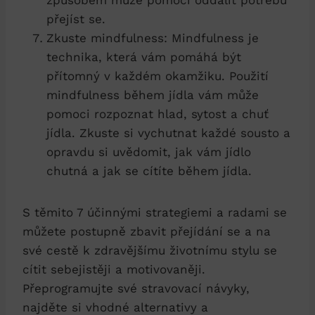
přejíst ⁢se.
Zkuste mindfulness: Mindfulness⁣ je
technika, která​ vám pomáhá být
přítomný v každém ‍okamžiku. Použití
mindfulness během jídla vám může
pomoci rozpoznat⁤ hlad, sytost a chuť
jídla. Zkuste si vychutnat každé​ sousto a
opravdu si uvědomit, jak vám jídlo
chutná a jak se cítíte během jídla.
S těmito 7 účinnými strategiemi a radami se
můžete postupně zbavit přejídání se ‍a na
své cestě k zdravějšímu životnímu stylu se
cítit sebejistěji a motivovaněji.
Přeprogramujte své stravovací návyky,
najděte si vhodné alternativy ​a