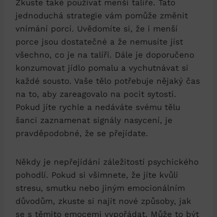
Zkuste také⁢ používat menší ⁤talíře. Tato
jednoduchá strategie vám pomůže změnit
vnímání porcí. ‍Uvědomíte si, že i menší
⁢porce jsou dostatečné a že nemusíte jíst
všechno, co je na talíři. Dále je doporučeno
konzumovat jídlo pomalu a vychutnávat si
každé sousto.⁤ Vaše tělo potřebuje nějaký ‌čas
na to, aby zareagovalo na pocit sytosti.⁢
Pokud jíte rychle a nedáváte svému tělu
šanci zaznamenat signály nasycení, je
pravděpodobné, že se přejídate.
Někdy ⁢je nepřejídání záležitostí psychického
pohodlí. Pokud si všimnete, že jíte ⁤kvůli
stresu, smutku nebo jiným emocionálním
⁢důvodům, zkuste si najít nové způsoby, jak‍
se s těmito emocemi vypořádat. Může to‌ být