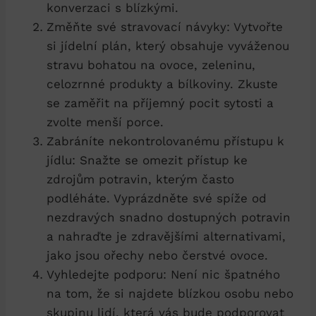
konverzaci s blízkými.
Změňte své stravovací návyky: Vytvořte
si jídelní plán, který obsahuje vyváženou
stravu bohatou na ovoce, zeleninu,
celozrnné produkty a bílkoviny. Zkuste
se zaměřit​ na příjemný pocit‌ sytosti a ​
zvolte menší porce.
Zabráníte nekontrolovanému ⁣přístupu k
jídlu: Snažte se omezit přístup ke
zdrojům⁤ potravin, kterým často‍
podléháte. Vyprázdněte své spíže‍ od‍
nezdravých snadno dostupných potravin
a nahraďte je zdravějšími alternativami,
jako jsou ořechy nebo čerstvé ovoce.
Vyhledejte podporu: ⁤Není nic špatného
na tom, že si najdete blízkou osobu nebo
skupinu lidí, která vás bude podporovat