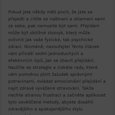
Pokud ‍jste někdy měli pocit, že jste se
přejedli a cítíte ⁤se⁤ naštvaní⁢ a⁢ zklamaní sami​
ze sebe, pak nemusíte být sami. Přejídání
může být obtížné zlozvyk, který může
ovlivnit jak vaše fyzické, tak psychické
zdraví. ​Nicméně, nezoufejte! Tento článek
vám přináší sedm jednoduchých a
efektivních⁤ tipů, jak se zbavit přejídání.
Naučíte se strategie a získáte rady, které
vám pomohou plnit žaludek správnými
potravinami, ovládat emocionální přejídání a
najít zdravé vyvážené stravování. Takže
nechte stranou‍ frustraci a začněte ⁢aplikovat
tyto osvědčené metody, abyste dosáhli
zdravějšího a spokojenějšího stylu