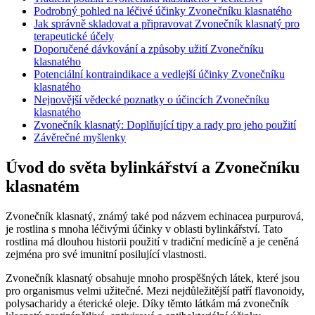
Podrobný pohled na léčivé účinky Zvonečníku klasnatého
Jak správně skladovat a připravovat Zvonečník klasnatý pro
terapeutické účely
Doporučené dávkování a způsoby užití Zvonečníku
klasnatého
Potenciální kontraindikace a vedlejší účinky Zvonečníku
klasnatého
Nejnovější vědecké poznatky o účincích Zvonečníku
klasnatého
Zvonečník klasnatý: Doplňující tipy a rady pro jeho použití
Závěrečné myšlenky
Úvod do světa bylinkářství a Zvonečníku
klasnatém
Zvonečník klasnatý, známý také pod názvem echinacea purpurová,
je rostlina s mnoha léčivými účinky v oblasti bylinkářství. Tato
rostlina má dlouhou historii použití v tradiční medicíně a je ceněná
zejména pro své imunitní posilující vlastnosti.
Zvonečník klasnatý obsahuje mnoho prospěšných látek, které jsou
pro organismus velmi užitečné. Mezi nejdůležitější patří flavonoidy,
polysacharidy a éterické oleje. Díky těmto látkám má zvonečník