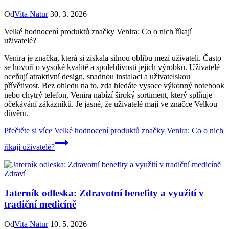
Od
Vita Natur
30. 3. 2026
Velké hodnocení produktů značky Venira: Co o nich říkají
uživatelé?
Venira je značka, která si získala silnou oblibu mezi uživateli. Často
se hovoří o vysoké kvalitě a spolehlivosti jejich výrobků. Uživatelé
oceňují atraktivní design, snadnou instalaci a uživatelskou
přívětivost. Bez ohledu na to, zda hledáte vysoce výkonný notebook
nebo chytrý telefon, Venira nabízí široký sortiment, který splňuje
očekávání zákazníků. Je jasné, že uživatelé mají ve značce Velkou
důvěru.
Přečtěte si více
Velké hodnocení produktů značky Venira: Co o nich
říkají uživatelé?
Zdraví
Jaterník odleska: Zdravotní benefity a využití v
tradiční medicíně
Od
Vita Natur
10. 5. 2026