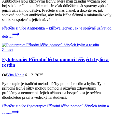
Antibiotika jsou klíčovými léčivy, která mají zásadní význam pro
boj s bakteriálními infekcemi. Je však důležité znát správný způsob
jejich užívání od dětství. Přečtěte si náš článek a dozvíte se, jak
správně podávat antibiotika, aby byla léčba účinná a minimalizovaly
se rizika spojená s jejich užíváním.
Přečtěte si více
Antibiotika – klíčová léčiva: Jak je správně užívat od
dětství
Zdraví
Fytoterapie: Přírodní léčba pomocí léčivých bylin a
rostlin
Od
Vita Natur
6. 12. 2025
Fytoterapie je tradiční metoda léčby pomocí rostlin a bylin. Tyto
přírodní léčivé látky mohou pomoci s různými zdravotními
problémy a nemocemi. Jejich účinnost a bezpečnost je ověřena
dlouholetou praxí a vědeckými studiemi.
Přečtěte si více
Fytoterapie: Přírodní léčba pomocí léčivých bylin a