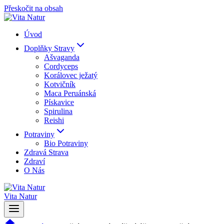
Přeskočit na obsah
Úvod
Doplňky Stravy
Ašvaganda
Cordyceps
Korálovec ježatý
Kotvičník
Maca Peruánská
Pískavice
Spirulina
Reishi
Potraviny
Bio Potraviny
Zdravá Strava
Zdraví
O Nás
Vita Natur