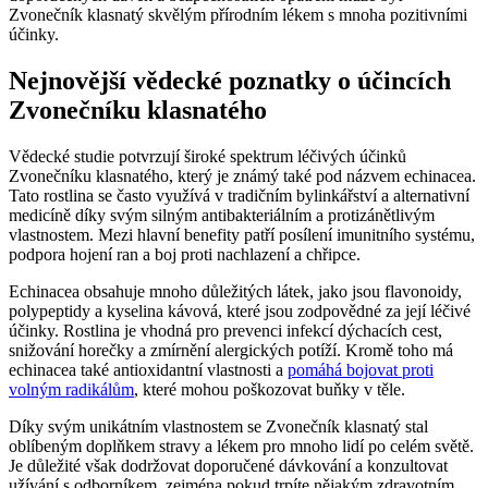
Zvonečník klasnatý skvělým přírodním lékem s mnoha pozitivními
účinky.
Nejnovější vědecké poznatky o účincích
Zvonečníku klasnatého
Vědecké studie potvrzují široké spektrum léčivých účinků
Zvonečníku klasnatého, který je známý také pod názvem echinacea.
Tato rostlina se často využívá v tradičním bylinkářství a alternativní
medicíně díky svým silným antibakteriálním a protizánětlivým
vlastnostem. Mezi hlavní benefity patří posílení imunitního systému,
podpora hojení ran a boj proti nachlazení a chřipce.
Echinacea obsahuje mnoho důležitých látek, jako jsou flavonoidy,
polypeptidy a kyselina kávová, které jsou zodpovědné za její léčivé
účinky. Rostlina je vhodná pro prevenci infekcí dýchacích cest,
snižování horečky a zmírnění alergických potíží. Kromě toho má
echinacea také antioxidantní vlastnosti a
pomáhá bojovat proti
volným radikálům
, které mohou poškozovat buňky v těle.
Díky svým unikátním vlastnostem se Zvonečník klasnatý stal
oblíbeným doplňkem stravy a lékem pro mnoho lidí po celém světě.
Je důležité však dodržovat doporučené dávkování a konzultovat
užívání s odborníkem, zejména pokud trpíte nějakým zdravotním