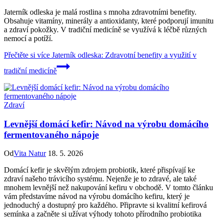
Jaterník odleska je malá rostlina s mnoha zdravotními benefity.
Obsahuje vitamíny, minerály a antioxidanty, které podporují imunitu
a zdraví pokožky. V tradiční medicíně se využívá k léčbě různých
nemocí a potíží.
Přečtěte si více
Jaterník odleska: Zdravotní benefity a využití v
tradiční medicíně
Zdraví
Levnější domácí kefir: Návod na výrobu domácího
fermentovaného nápoje
Od
Vita Natur
18. 5. 2026
Domácí kefir je skvělým zdrojem probiotik, které přispívají ke
zdraví našeho trávicího systému. Nejenže je to zdravé, ale také
mnohem levnější než nakupování kefiru v obchodě. V tomto článku
vám představíme návod na výrobu domácího kefiru, který je
jednoduchý a dostupný pro každého. Připravte si kvalitní kefirová
semínka a začněte si užívat výhody tohoto přírodního probiotika