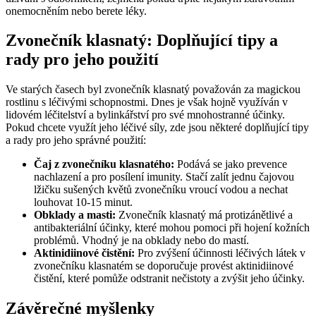
onemocněním nebo berete léky.
Zvonečník klasnatý: Doplňující tipy a
rady pro jeho použití
Ve starých časech byl zvonečník klasnatý považován za magickou
rostlinu s léčivými schopnostmi. Dnes je však hojně využíván v
lidovém léčitelství a bylinkářství pro své mnohostranné účinky.
Pokud chcete využít jeho léčivé síly, zde jsou některé doplňující tipy
a rady pro jeho správné použití:
Čaj z zvonečníku klasnatého:
Podává se jako prevence
nachlazení a pro posílení imunity. Stačí zalít jednu čajovou
lžičku sušených květů zvonečníku vroucí vodou a nechat
louhovat 10-15 minut.
Obklady a masti:
Zvonečník klasnatý má protizánětlivé a
antibakteriální účinky, které mohou pomoci při hojení kožních
problémů. Vhodný je na obklady nebo do mastí.
Aktinidiinové čistění:
Pro zvýšení účinnosti léčivých látek v
zvonečníku klasnatém se doporučuje provést aktinidiinové
čistění, které pomůže odstranit nečistoty a zvýšit jeho účinky.
Závěrečné myšlenky