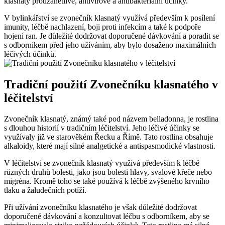
klasnatý protizánětlivé, antivirové a antibakteriální účinky.
V bylinkářství se zvonečník klasnatý využívá především k posílení
imunity, léčbě nachlazení, boji proti infekcím a také k podpoře
hojení ran. Je důležité dodržovat doporučené dávkování a poradit se
s odborníkem před jeho užíváním, aby bylo dosaženo maximálních
léčivých účinků.
Tradiční použití Zvonečníku klasnatého v
léčitelství
Zvonečník klasnatý, známý také pod názvem belladonna, je rostlina
s dlouhou historií v tradičním léčitelství. Jeho léčivé účinky se
využívaly již ve starověkém Řecku a Římě. Tato rostlina obsahuje
alkaloidy, které mají silné analgetické a antispasmodické vlastnosti.
V léčitelství se zvonečník klasnatý využívá především k léčbě
různých druhů bolesti, jako jsou bolesti hlavy, svalové křeče nebo
migréna. Kromě toho se také používá k léčbě zvýšeného krvního
tlaku a žaludečních potíží.
Při užívání zvonečníku klasnatého je však důležité dodržovat
doporučené dávkování a konzultovat léčbu s odborníkem, aby se