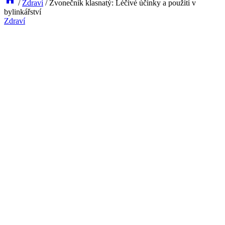
/
Zdraví
/
Zvonečník klasnatý: Léčivé účinky a použití v
bylinkářství
Zdraví