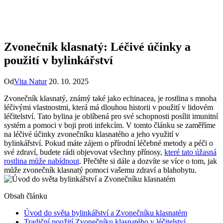
Zvonečník klasnatý: Léčivé účinky a
použití v bylinkářství
Od
Vita Natur
20. 10. 2025
Zvonečník klasnatý, známý také jako echinacea, je rostlina s mnoha
léčivými vlastnostmi, která má dlouhou historii v použití v lidovém
léčitelství. Tato bylina je oblíbená pro své schopnosti posílit imunitní
systém a pomoci v boji proti infekcím. V tomto článku se zaměříme
na léčivé účinky zvonečníku klasnatého a jeho využití v
bylinkářství. Pokud máte zájem o přírodní léčebné metody a péči o
své zdraví, budete rádi objevovat všechny přínosy,
které tato úžasná
rostlina může nabídnout
. Přečtěte si dále a dozvíte se více o tom, jak
může zvonečník klasnatý pomoci vašemu zdraví a blahobytu.
Obsah článku
Úvod do světa bylinkářství a Zvonečníku klasnatém
Tradiční použití Zvonečníku klasnatého v léčitelství