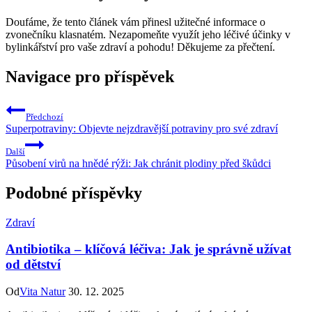
Doufáme, že tento článek vám přinesl užitečné informace o
zvonečníku klasnatém. Nezapomeňte využít jeho léčivé účinky v
bylinkářství pro vaše zdraví a pohodu! Děkujeme za přečtení.
Navigace pro příspěvek
Předchozí
Superpotraviny: Objevte nejzdravější potraviny pro své zdraví
Další
Působení virů na hnědé rýži: Jak chránit plodiny před škůdci
Podobné příspěvky
Zdraví
Antibiotika – klíčová léčiva: Jak je správně užívat
od dětství
Od
Vita Natur
30. 12. 2025