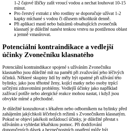
1-2 čajové lžičky zalít vroucí vodou a nechat louhovat 10-15
minut.
Pro čerstvý extrakt z této rostliny se doporučuje užívat 1-2
kapky míchané s vodou či džusem několikrát denně.
Při aplikaci mastí nebo balzámů obsahujících zvonečník
klasnatý je důležité nanést tenkou vrstvu na postiženou oblast
a jemně vmasírovat.
Potenciální kontraindikace a vedlejší
účinky Zvonečníku klasnatého
Potenciální kontraindikace spojené s užíváním Zvonečníku
klasnatého jsou důležité mít na paměti při zvažování jeho léčivých
účinků. Některé skupiny lidí by měly být opatrné při užívání této
bylinky, jako jsou těhotné ženy, kojící matky nebo osoby trpící
určitými zdravotními problémy. Vedlejší účinky jako například
zažívací potíže nebo alergické reakce mohou nastat, i když jsou
obvykle mírné a přechodné.
Je důležité konzultovat s lékařem nebo odborníkem na bylinky před
zahájením jakýchkoli léčebných režimů s Zvonečníkem klasnatým.
Pokud se objeví jakékoli nežádoucí účinky, je důležité přestat s
užíváním a vyhledat lékařskou pomoc. Při dodržování
doporučených dávek a bezpečnostních opatření může být