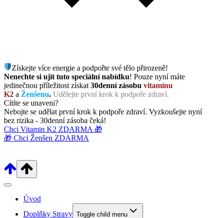
Získejte více energie a podpořte své tělo přirozeně!
Nenechte si ujít tuto speciální nabídku
! Pouze nyní máte
jedinečnou příležitost získat
30denní zásobu
vitamínu
K2
a
Ženšenu
.
Udělejte první krok k podpoře zdraví.
Cítíte se unaveni?
Nebojte se udělat první krok k podpoře zdraví. Vyzkoušejte nyní
bez rizika - 30denní zásoba čeká!
Chci Vitamin K2 ZDARMA 🎁
🎁 Chci Ženšen ZDARMA
Úvod
Doplňky Stravy
Toggle child menu