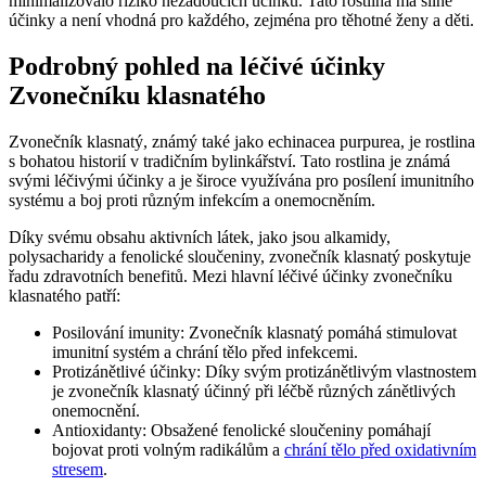
minimalizovalo riziko nežádoucích účinků. Tato rostlina má silné
účinky a není vhodná pro každého, zejména pro těhotné ženy a děti.
Podrobný pohled na léčivé účinky
Zvonečníku klasnatého
Zvonečník klasnatý, známý také jako echinacea purpurea, je rostlina
s bohatou historií v tradičním bylinkářství. Tato rostlina je známá
svými léčivými účinky a je široce využívána pro posílení imunitního
systému a boj proti různým infekcím a onemocněním.
Díky svému obsahu aktivních látek, jako jsou alkamidy,
polysacharidy a fenolické sloučeniny, zvonečník klasnatý poskytuje
řadu zdravotních benefitů. Mezi hlavní léčivé účinky zvonečníku
klasnatého patří:
Posilování imunity: Zvonečník klasnatý pomáhá stimulovat
imunitní systém a chrání tělo před infekcemi.
Protizánětlivé účinky: Díky svým protizánětlivým vlastnostem
je zvonečník klasnatý účinný při léčbě různých zánětlivých
onemocnění.
Antioxidanty: Obsažené fenolické sloučeniny pomáhají
bojovat proti volným radikálům a
chrání tělo před oxidativním
stresem
.