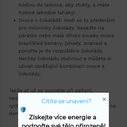
hodinu do lednice, aby ztuhly, a máte
hotové lahodné taháky!
Ovoce v čokoládě: Hodí se to především
pro milovníky čokolády. Nasaďte na
párátko nebo malé dřívko kousky ovoce
(například banány, jahody, ananas) a
ponořte je do rozpuštěné čokolády.
Nechte čokoládu ztuhnout a můžete si
užívat osvěžující kombinaci ovoce a
čokolády.
Takže ať už se zpozdíte při pečení,
nezoufejte! S těmito jednoduchými a
Cítíte se unaveni?
rychlými náhradami si můžete pochutnat na
domácích pochoutkách během pár minut.
Získejte více energie a 
podpořte své tělo přirozeně!