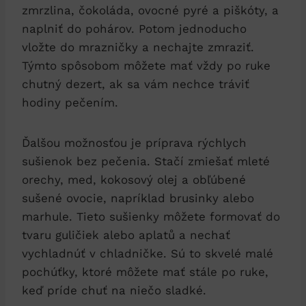
zmrzlina, čokoláda, ovocné pyré a piškóty, a
naplniť do pohárov. Potom jednoducho
vložte do mrazničky a nechajte zmraziť.
Týmto spôsobom môžete mať vždy po ruke
chutný dezert, ak sa vám nechce tráviť
hodiny pečením.
Ďalšou možnosťou je príprava rýchlych
sušienok bez pečenia. Stačí zmiešať mleté
orechy, med, kokosový olej a obľúbené
sušené ovocie, napríklad brusinky alebo
marhule. Tieto sušienky môžete formovať do
tvaru guličiek alebo aplatů a nechať
vychladnúť v chladničke. Sú to skvelé malé
pochúťky, ktoré môžete mať stále po ruke,
keď príde chuť na niečo sladké.