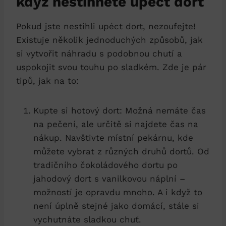
když nestihnete upéct dort
Pokud jste nestihli upéct dort, nezoufejte!
Existuje několik jednoduchých způsobů, jak
si vytvořit náhradu s podobnou chutí a
uspokojit svou touhu po sladkém. Zde je pár
tipů, jak na to:
Kupte si hotový dort: Možná nemáte čas
na pečení, ale určitě si najdete čas na
nákup. Navštivte místní pekárnu, kde
můžete vybrat z různých druhů dortů. Od
tradičního čokoládového dortu po
jahodový dort s vanilkovou náplní –
možností je opravdu mnoho. A i když to
není úplně stejné jako domácí, stále si
vychutnáte sladkou chuť.