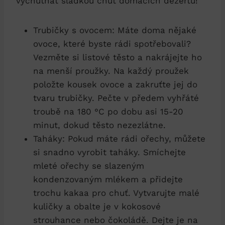
vychutnat sladkou chuť domácích dezertů!
Trubičky s ovocem: Máte doma nějaké
ovoce, které byste rádi spotřebovali?
Vezměte si listové těsto a nakrájejte ho
na menší proužky. Na každý proužek
položte kousek ovoce a zakruťte jej do
tvaru trubičky. Pečte v předem vyhřáté
troubě na 180 °C po dobu asi 15-20
minut, dokud těsto nezezlátne.
Taháky: Pokud máte rádi ořechy, můžete
si snadno vyrobit taháky. Smíchejte
mleté ořechy se slazeným
kondenzovaným mlékem a přidejte
trochu kakaa pro chuť. Vytvarujte malé
kuličky a obalte je v kokosové
strouhance nebo čokoládě. Dejte je na