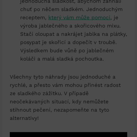
jednoduchá sladkost, abychom zahnali
chuť po něčem sladkém. Jednoduchým
receptem,
který vám může pomoci
, je
výroba jablečného a skořicového mixu.
Stačí oloupat a nakrájet jablka na plátky,
posypat je skořicí a dopečít v troubě.
Výsledkem bude vůně po jablečném
koláči a malá sladká pochoutka.
Všechny tyto náhrady jsou jednoduché a
rychlé, a přesto vám mohou přinést radost
ze sladkého zážitku. V případě
neočekávaných situací, kdy nemůžete
stihnout pečení, nezapomeňte na tyto
alternativy!