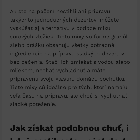
Ak ste na pečení nestihli ani prípravu
takýchto jednoduchých dezertov, môžete
vyskúšať aj alternatívu v podobe mixu
surových zložiek. Tieto mixy vo forme granúl
alebo prášku obsahujú všetky potrebné
ingrediencie na prípravu sladkých dezertov
bez pečenia. Stačí ich zmiešať s vodou alebo
mliekom, nechať vychladnúť a máte
pripravenú svoju vlastnú domácu pochúťku.
Tieto mixy sú ideálne pre tých, ktorí nemajú
veľa času na prípravu, ale chcú si vychutnať
sladké potešenie.
Jak získat podobnou chuť, i