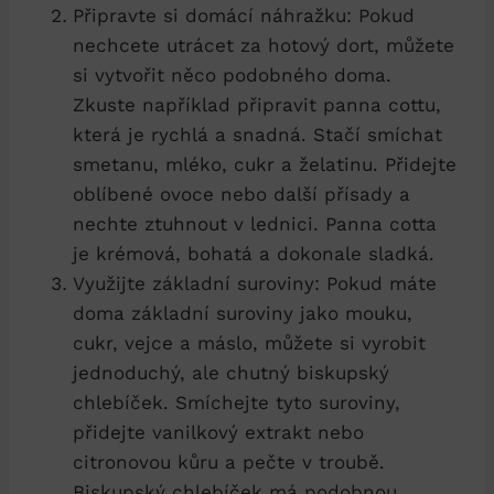
Připravte si domácí náhražku: Pokud
nechcete utrácet za hotový dort, můžete
si vytvořit něco podobného doma.
Zkuste například připravit panna cottu,
která je rychlá a snadná. Stačí smíchat
smetanu, mléko, cukr a želatinu. Přidejte
oblíbené ovoce nebo další přísady a
nechte ztuhnout v lednici. Panna cotta
je krémová, bohatá a dokonale sladká.
Využijte základní suroviny: Pokud máte
doma základní suroviny jako mouku,
cukr, vejce a máslo, můžete si vyrobit
jednoduchý, ale chutný biskupský
chlebíček. Smíchejte tyto suroviny,
přidejte vanilkový extrakt nebo
citronovou kůru a pečte v troubě.
Biskupský chlebíček má podobnou