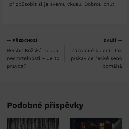
přizpůsobit si je svému vkusu. Dobrou chuť!
Navigace
PŘEDCHOZÍ
DALŠÍ
Reishi: Božská houba
Zázračné kojení: Jak
pro
nesmrtelnosti – Je to
pískavice řecké seno
příspěvek
pravda?
pomáhá
Podobné příspěvky