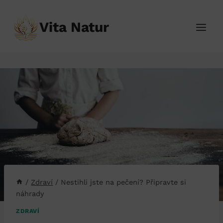
Přeskočit
na
Vita Natur
obsah
/
Zdraví
/
Nestihli jste na pečení? Připravte si
náhrady
ZDRAVÍ