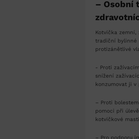
– ⁢Osobní 
zdravotníc
Kotvička ⁤zemní,
tradiční bylinné
protizánětlivé ⁣v
-⁢ Proti zažívac
snížení zažívací
konzumovat ji v p
– Proti bolestem
pomoci při úlevě 
kotvičkové masti
– Pro podporu ‍i