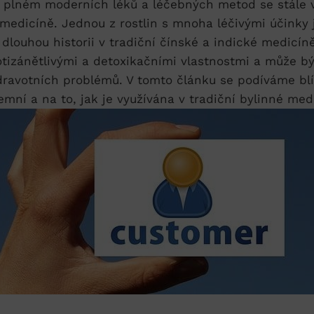
ě plném moderních léků a léčebných metod se stále víc
 medicíně. Jednou z rostlin s​ mnoha léčivými ‍účinky je
louhou ⁤historii v tradiční čínské a ⁣indické medicíně. 
rotizánětlivými a detoxikačními vlastnostmi ‌a může bý
dravotních problémů. V ⁤tomto článku se podíváme ‌blí
mní⁤ a na to, jak je využívána ⁣v tradiční​ bylinné med