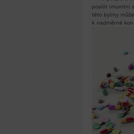
posílit imunitní 
této byliny může
k nadměrné konzu