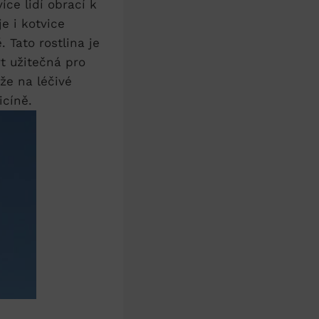
e lidí⁤ obrací k
 i ‌kotvice⁢
‌Tato ‍rostlina je
t užitečná⁤ pro
že na léčivé
icíně.