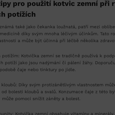
tipy pro ​použití kotvic zemní při
h potížích
⁢ známá také jako čekanka loužnatá,⁤ patří⁣ mezi oblíb
 medicíně díky svým mnoha léčivým účinkům. Tato​ rost
lastnosti a může být účinná při léčbě ‍několika zdravo
ím potížím: Kotvička zemní ⁤se tradičně používá k podp
ch potíží jako⁤ jsou nadýmání či⁢ pálení žáhy. Doporuč
odobě⁣ čaje nebo ⁤tinktury​ po ⁤jídle.
 kloubů:​ Díky svým protizánětlivým ‍vlastnostem mů
od bolesti kloubů a svalů. Konzumace ‍čaje ⁤z této byli
 může ⁢pomoci snížit záněty a bolest.
munity: ⁢Kotvička zemní obsahuje vitamíny a minerály