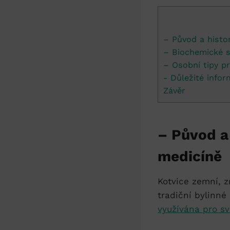
– Původ a histori
– ​Biochemické ⁤s
– ⁢Osobní tipy p
-⁣ Důležité info
Závěr
– Původ a 
⁢medicíně
Kotvice zemní,⁢ z
tradiční bylinné 
využívána pro sv