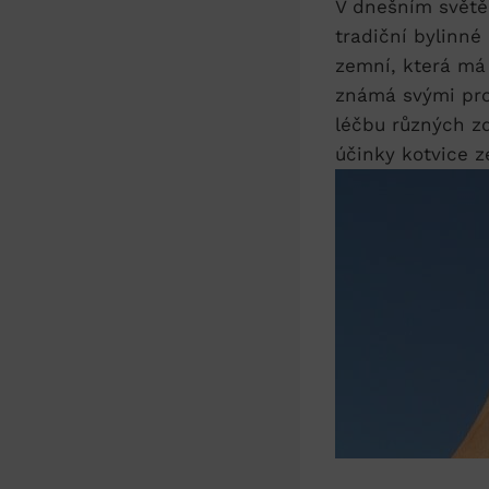
V ‍dnešním ⁤svět
‌tradiční bylinné
zemní, která má d
⁣známá ⁢svými ‍p
léčbu různých ​z
účinky kotvice ze