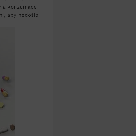
elná konzumace⁢
ní, aby⁣ nedošlo