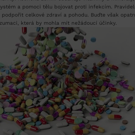
systém a‍ pomoci⁤ tělu‍ bojovat proti infekcím. Pravid
 podpořit⁤ celkové zdraví a ⁢pohodu. Buďte však ⁣opatr
maci, která by ⁤mohla ​mít ​nežádoucí účinky.