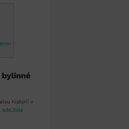
zemní
í bylinné
tou historií v
‍
kde byla