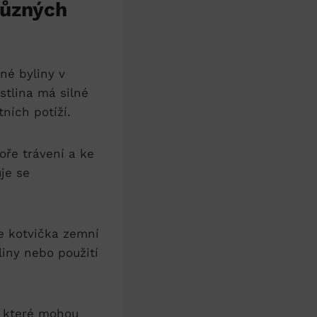
 různých
ené byliny v
lina‍ má silné⁢
tních potíží.
oře⁤ trávení a ke
uje se
že kotvička zemní
ny⁣ nebo ⁢použití
,‌ které mohou