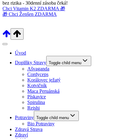
bez rizika - 30denní zásoba čeká!
Chci Vitamin K2 ZDARMA 🎁
🎁 Chci Ženšen ZDARMA
Úvod
Doplňky Stravy
Toggle child menu
Ašvaganda
Cordyceps
Korálovec ježatý
Kotvičník
Maca Peruánská
Pískavice
Spirulina
Reishi
Potraviny
Toggle child menu
Bio Potraviny
Zdravá Strava
Zdraví