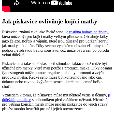
Jak pískavice ovlivňuje kojící matky
Pískavice,⁣ známá také jako ⁢řecké seno,
je rostlina bohatá na živiny
,
která může být pro kojící matky velkým přínosem. Obsahuje látky
jako železo, ⁣hořčík ⁢a vápník, které jsou ⁤důležité⁣ pro⁤ udržení​ zdraví
⁣jak matky, tak dítěte.​ Díky ⁢svému vysokému obsahu ​vlákniny také
podporuje zdravou trávicí soustavu, což může být u žen po porodu⁤
velmi důležité.
Pískavice má také silné ​vlastnosti stimulace laktace, což může být⁣
užitečné pro matky, které mají potíže ⁣s produkci ‍mléka. Díky obsahu
fytoestrogenů ⁢může pomoci regulovat hladiny hormonů a zvýšit⁣
produkci mléka. Řecké⁣ seno může být konzumováno jako čaj,
tinktura nebo rovnou žvýkáním​ semen, které‌ mají jemně hořkou
chuť.
Vzhledem k tomu, že pískavice může mít některé vedlejší⁢ účinky,
je
důležité poradit se
s odborníkem před ‍začátkem ‌užívání. Nicméně,
pro většinu kojících matek může přidání pískavice ‍do jejich stravy
přinést mnoho benefitů pro ně i jejich novorozence.