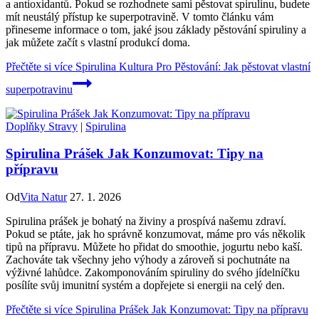
a antioxidantů. Pokud se rozhodnete sami pěstovat spirulinu, budete
mít neustálý přístup ke superpotravině. V tomto článku vám
přineseme informace o tom, jaké jsou základy pěstování spiruliny a
jak můžete začít s vlastní produkcí doma.
Přečtěte si více
Spirulina Kultura Pro Pěstování: Jak pěstovat vlastní
superpotravinu
Doplňky Stravy
|
Spirulina
Spirulina Prášek Jak Konzumovat: Tipy na
přípravu
Od
Vita Natur
27. 1. 2026
Spirulina prášek je bohatý na živiny a prospívá našemu zdraví.
Pokud se ptáte, jak ho správně konzumovat, máme pro vás několik
tipů na přípravu. Můžete ho přidat do smoothie, jogurtu nebo kaší.
Zachováte tak všechny jeho výhody a zároveň si pochutnáte na
výživné lahůdce. Zakomponováním spiruliny do svého jídelníčku
posílíte svůj imunitní systém a dopřejete si energii na celý den.
Přečtěte si více
Spirulina Prášek Jak Konzumovat: Tipy na přípravu