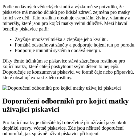
Podle nedávných vědeckých studií a ⁣výzkumů se potvrdilo, že
pískavice má mnoho účinků⁣ pro lidské zdraví, zejména pro ⁢matky‌
kojící své ‍děti. Tato rostlina ⁤obsahuje esenciální živiny, vitamíny a
minerály, které jsou pro kojící ⁢matky ⁢velmi důležité. Mezi hlavní
benefity⁣ pískavice patří:
Zvyšuje množství ‍mléka a zlepšuje‍ jeho ‌kvalitu.
Pomáhá odstraňovat záněty a podporuje hojení⁣ ran po porodu.
Podporuje imunitní systém a dodává energii.
Díky⁣ těmto účinkům ⁢se pískavice stává zázračnou rostlinou pro
kojící matky, které chtějí poskytnout svým dětem to nejlepší.
Doporučuje se konzumovat pískavici ve‍ formě čaje ⁢nebo⁤ přípravků,
které obsahují extrakt z této rostliny.
Doporučení ​odborníků ⁢pro kojící matky
užívající pískavici
Pro kojící matky je důležité být‍ obezřetné při užívání jakýchkoli ​
doplňků stravy, včetně pískavice. Zde⁤ jsou některé doporučení
odborníků, jak správně užívat pískavici při kojení: