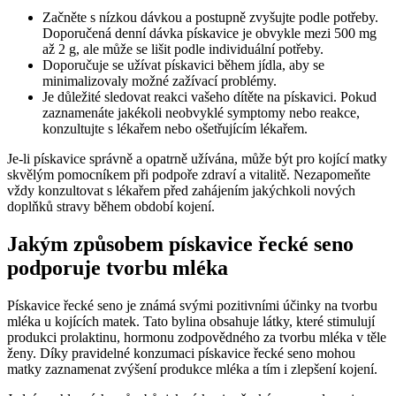
Začněte s nízkou⁢ dávkou ​a postupně zvyšujte podle ‌potřeby.
Doporučená denní dávka pískavice je obvykle ⁢mezi 500 mg
až ​2 g, ale může se lišit⁢ podle individuální potřeby.
Doporučuje se užívat pískavici během jídla,‍ aby se​
minimalizovaly možné zažívací problémy.
Je důležité sledovat⁤ reakci vašeho dítěte na pískavici. Pokud⁣
zaznamenáte ​jakékoli ⁢neobvyklé symptomy nebo reakce,
konzultujte s ​lékařem nebo ošetřujícím lékařem.
Je-li pískavice správně a opatrně‌ užívána, může ‍být‌ pro kojící​ matky
skvělým pomocníkem při podpoře zdraví ​a‍ vitalitě.⁤ Nezapomeňte
⁣vždy konzultovat s lékařem před zahájením jakýchkoli nových
doplňků stravy během⁤ období kojení.
Jakým‌ způsobem pískavice řecké seno
podporuje⁣ tvorbu mléka
Pískavice ‍řecké seno je známá svými pozitivními účinky na tvorbu
mléka u kojících matek. Tato bylina obsahuje⁢ látky, které stimulují
produkci ⁤prolaktinu,⁣ hormonu zodpovědného za tvorbu mléka ⁤v těle
ženy. Díky ⁣pravidelné konzumaci ⁢pískavice řecké⁤ seno mohou ​
matky zaznamenat‍ zvýšení produkce ⁤mléka a tím i zlepšení kojení.