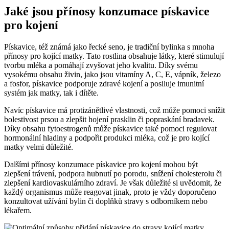
Jaké ⁤jsou přínosy⁣ konzumace pískavice
pro kojení
Pískavice, též‌ známá jako řecké seno, je ⁣tradiční bylinka s ​mnoha
přínosy pro kojící matky. Tato rostlina⁤ obsahuje látky, které stimulují⁣
tvorbu mléka a pomáhají‍ zvyšovat⁢ jeho kvalitu. Díky svému
vysokému obsahu živin,‍ jako jsou vitamíny A, C, E, vápník, železo
a fosfor, pískavice podporuje zdravé kojení ⁣a posiluje⁢ imunitní
systém jak matky, ⁤tak⁣ i dítěte.
Navíc pískavice má protizánětlivé ⁣vlastnosti, což může pomoci snížit
bolestivost prsou a zlepšit hojení prasklin či popraskání‌ bradavek.
Díky obsahu ⁤fytoestrogenů může pískavice‍ také pomoci regulovat
hormonální hladiny a podpořit produkci mléka, což je ⁣pro kojící‍
matky velmi důležité.
Dalšími přínosy konzumace pískavice pro‍ kojení ⁣mohou být
⁤zlepšení ⁤trávení, podpora hubnutí po porodu, snížení cholesterolu či
zlepšení kardiovaskulárního zdraví. Je však důležité si⁤ uvědomit, že ​
každý organismus může reagovat jinak, proto je vždy doporučeno
konzultovat užívání bylin či doplňků stravy s odborníkem​ nebo
lékařem.