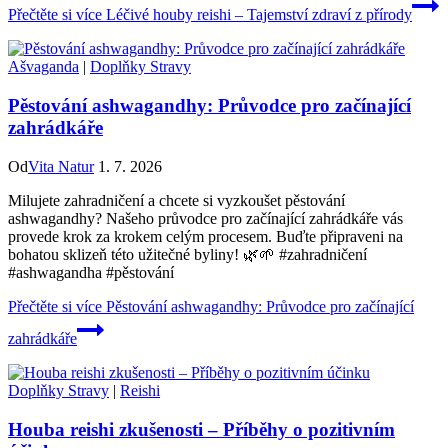
Přečtěte si více
Léčivé houby reishi – Tajemství zdraví z přírody
Ašvaganda
|
Doplňky Stravy
Pěstování ashwagandhy: Průvodce pro začínající
zahrádkáře
Od
Vita Natur
1. 7. 2026
Milujete zahradničení a chcete si vyzkoušet pěstování
ashwagandhy? Našeho průvodce pro začínající zahrádkáře vás
provede krok za krokem celým procesem. Buďte připraveni na
bohatou sklizeň této užitečné byliny! 🌿🌱 #zahradničení
#ashwagandha #pěstování
Přečtěte si více
Pěstování ashwagandhy: Průvodce pro začínající
zahrádkáře
Doplňky Stravy
|
Reishi
Houba reishi zkušenosti – Příběhy o pozitivním