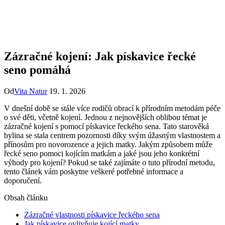
Zázračné kojení: Jak pískavice řecké
seno pomáhá
Od
Vita Natur
19. 1. 2026
V dnešní době se ​stále více rodičů obrací ⁢k přírodním metodám ⁤péče
o své děti, včetně kojení. Jednou z nejnovějších oblibou témat je‌
zázračné kojení s pomocí ‌pískavice řeckého sena. Tato ⁢starověká
bylina se stala centrem pozornosti díky svým úžasným vlastnostem a‌
přínosům pro novorozence⁢ a jejich‍ matky. Jakým způsobem může
řecké seno ‌pomoci ⁣kojícím matkám a jaké jsou jeho⁤ konkrétní⁣
výhody​ pro kojení? Pokud‌ se také zajímáte o tuto přírodní ​metodu,‍
tento článek vám poskytne veškeré potřebné ⁤informace a
doporučení.
Obsah článku
Zázračné vlastnosti pískavice řeckého⁢ sena
Jak pískavice ovlivňuje kojící matky