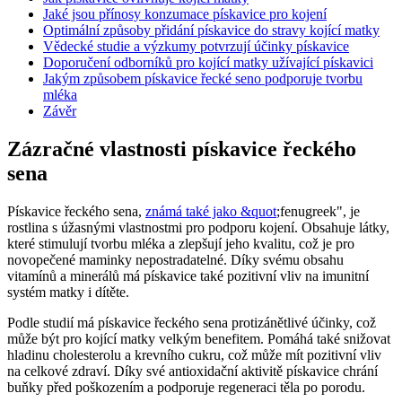
Jaké ⁤jsou přínosy⁣ konzumace pískavice pro kojení
Optimální způsoby přidání pískavice ‌do stravy kojící matky
Vědecké ⁤studie a výzkumy potvrzují‍ účinky pískavice
Doporučení ​odborníků ⁢pro kojící matky užívající pískavici
Jakým‌ způsobem pískavice řecké seno podporuje⁣ tvorbu
mléka
Závěr
Zázračné vlastnosti pískavice řeckého⁢
sena
Pískavice ⁤řeckého‌ sena,
známá také jako &quot
;fenugreek", je
rostlina s úžasnými ​vlastnostmi pro podporu kojení. Obsahuje látky, ​
které stimulují tvorbu ⁤mléka a zlepšují jeho kvalitu, což je pro
⁤novopečené maminky nepostradatelné. Díky svému obsahu
vitamínů a minerálů má pískavice také pozitivní vliv na imunitní
systém matky i dítěte.
Podle studií má pískavice řeckého sena protizánětlivé účinky,⁢ což
může být pro kojící ⁣matky velkým benefitem. Pomáhá také snižovat
hladinu cholesterolu a krevního cukru, což může ‍mít pozitivní vliv
na celkové zdraví.‌ Díky své antioxidační⁢ aktivitě⁤ pískavice chrání
buňky⁣ před poškozením a podporuje regeneraci těla po​ porodu.