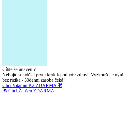
Cítíte se unaveni?
Nebojte se udělat první krok k podpoře zdraví. Vyzkoušejte nyní
bez rizika - 30denní zásoba čeká!
Chci Vitamin K2 ZDARMA 🎁
🎁 Chci Ženšen ZDARMA