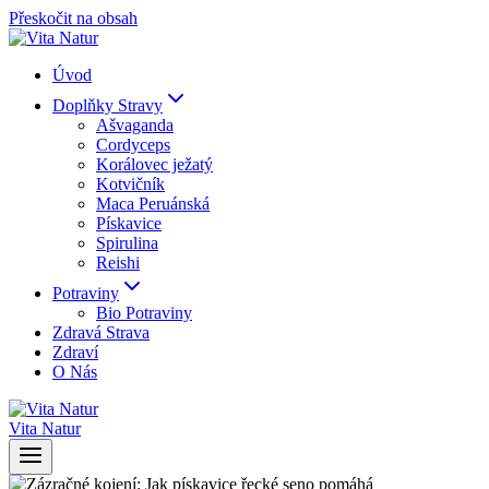
Přeskočit na obsah
Úvod
Doplňky Stravy
Ašvaganda
Cordyceps
Korálovec ježatý
Kotvičník
Maca Peruánská
Pískavice
Spirulina
Reishi
Potraviny
Bio Potraviny
Zdravá Strava
Zdraví
O Nás
Vita Natur