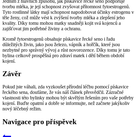
Jedním z hlavních způsobů,‌ jak ‌pískavice řecké seno podporuje
tvorbu mléka, je její schopnost zvyšovat ‍přítomnost fytoestrogenů.
⁤Tyto rostlinné látky mají schopnost napodobovat účinky estrogenu v
⁢těle ženy, což může ⁤vést k zvýšení tvorby mléka a ‍zlepšení jeho
kvality. Díky ⁣tomu mohou matky snadněji kojit svá kojenců a
⁤zajišťovat jim⁢ potřebné živiny a ochranu.
Kromě fytoestrogenů obsahuje pískavice řecké seno i řadu
důležitých živin, jako jsou‌ železo, vápník a hořčík, které jsou
nezbytné pro‌ správný vývoj‍ a růst novorozence.⁣ Díky tomu je tato
bylina celkově ‌prospěšná pro zdraví matek i dětí během období
kojení.
Závěr
Pokud jste ‌váhali, zda vyzkoušet⁣ přírodní léčbu pomocí pískavice
řeckého sena, doufáme, že vás náš článek přesvědčil. Zázračné
vlastnosti této bylinky mohou být skvělým⁢ řešením pro vaše potřeby
kojení. ‍Buďte opatrní a dobře⁢ se informujte, než začnete‌ jakýkoliv
‍nový léčebný režim.
Navigace pro příspěvek