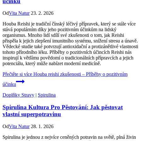
účinku
Od
Vita Natur
23. 2. 2026
Houba Reishi je tradiční čínský léčivý přípravek, který se stále více
stává populárním díky jeho pozitivním účinkům na lidský
organismus. Mnoho lidí sdílí své zkušenosti o tom, jak Reishi
přispěla k jejich zlepšení imunitního systému, snížení stresu a únavě.
Vědecké studie také potvrzují antioxidační a protizánětlivé vlastnosti
tohoto přírodního léku. Příběhy o pozitivních účincích Reishi nás
inspirují k většímu povědomí o tradicionálních přípravcích a jejich
potenciálu, který může nabízet moderní medicíně.
Přečtěte si více
Houba reishi zkušenosti – Příběhy o pozitivním
účinku
Doplňky Stravy
|
Spirulina
Spirulina Kultura Pro Pěstování: Jak pěstovat
vlastní superpotravinu
Od
Vita Natur
28. 1. 2026
Spirulina je jednou z nejvíce ceněných potravin na světě, plná živin