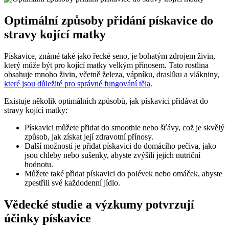
Optimální způsoby přidání pískavice ‌do
stravy kojící matky
Pískavice, známé ⁣také jako řecké seno, je bohatým zdrojem živin,
který⁢ může ⁢být pro kojící​ matky velkým přínosem. Tato rostlina
obsahuje mnoho ⁣živin, včetně železa, vápníku, draslíku a vlákniny,
které jsou důležité pro správné fungování těla
.
Existuje několik ​optimálních způsobů, jak pískavici přidávat do
stravy kojící matky:
Pískavici můžete přidat do smoothie nebo šťávy,‍ což je skvělý
⁣způsob, jak získat její zdravotní přínosy.
Další možností je přidat pískavici⁢ do domácího pečiva, jako
jsou chleby nebo sušenky, abyste‍ zvýšili jejich nutriční
hodnotu.
Můžete také přidat pískavici⁢ do polévek nebo omáček, abyste
zpestřili‌ své každodenní‌ jídlo.
Vědecké ⁤studie a výzkumy potvrzují‍
účinky pískavice