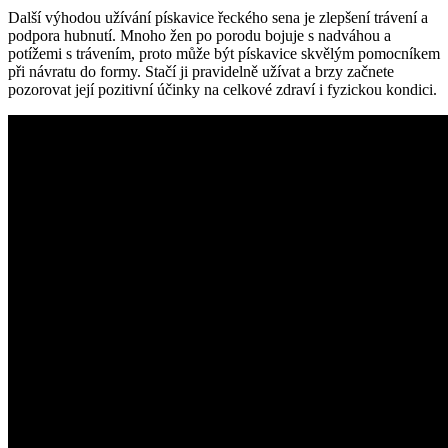
Další ⁣výhodou užívání pískavice řeckého sena je ​zlepšení trávení a
⁣podpora‌ hubnutí. ⁢Mnoho žen ⁣po porodu bojuje s nadváhou a
potížemi s trávením, proto může být pískavice⁤ skvělým⁤ pomocníkem
při návratu do formy. Stačí ji pravidelně užívat ‍a brzy začnete
pozorovat její pozitivní účinky na celkové zdraví i fyzickou kondici.