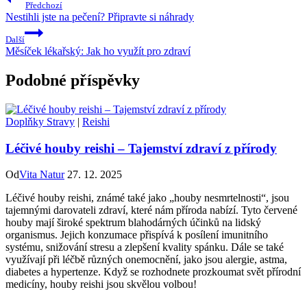
Předchozí
Nestihli jste na pečení? Připravte si náhrady
Další
Měsíček lékařský: Jak ho využít pro zdraví
Podobné příspěvky
Doplňky Stravy
|
Reishi
Léčivé houby reishi – Tajemství zdraví z přírody
Od
Vita Natur
27. 12. 2025
Léčivé houby reishi, známé také jako „houby nesmrtelnosti“, jsou
tajemnými darovateli zdraví, které nám příroda nabízí. Tyto červené
houby mají široké spektrum blahodárných účinků na lidský
organismus. Jejich konzumace přispívá k posílení imunitního
systému, snižování stresu a zlepšení kvality spánku. Dále se také
využívají při léčbě různých onemocnění, jako jsou alergie, astma,
diabetes a hypertenze. Když se rozhodnete prozkoumat svět přírodní
medicíny, houby reishi jsou skvělou volbou!