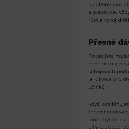
s odborníkem ‌př
a pískavice. Vždy
růst⁣ a vývoj‌ dí
Přesné ⁢dá
Pokud jste matkou
benediktu⁢ a písk
schopnosti podpo
je ‌klíčové pro 
účinků.
Když ⁢kombinujet
frekvenci dávková
⁣může ⁤být třeba
⁣bilanci.⁢ Doporu