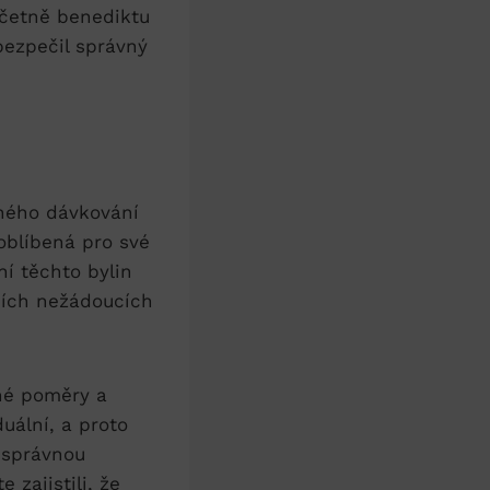
včetně benediktu
ezpečil ‌správný⁢
sného dávkování⁤
 oblíbená pro své
ní těchto bylin
lních nežádoucích
vné poměry a
uální, a ⁣proto
u správnou
e zajistili, že