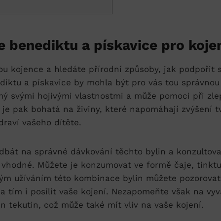
benediktu​ a ​pískavice pro koje
 kojence a⁣ hledáte přírodní⁣ způsoby, jak‌ podpořit⁢ 
ktu⁣ a pískavice by ⁣mohla být⁢ pro vás tou​ správnou 
ámý svými hojivými vlastnostmi a⁢ může pomoci při zl
je pak bohatá na živiny, které⁢ napomáhají zvýšení‍ tv
draví ​vašeho dítěte.
k dbát⁢ na správné dávkování těchto⁢ bylin a konzulto
 ⁢vhodné. Můžete je⁤ konzumovat ve formě čaje,​ tinkt
ným užíváním⁤ této kombinace bylin můžete pozorovat
 ⁣tím i posílit vaše kojení. Nezapomeňte ‍však⁤ na vy
n tekutin, což⁣ může také mít⁢ vliv na‌ vaše kojení.