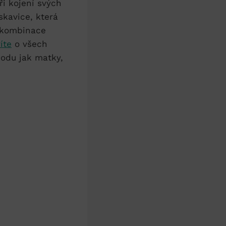
i kojení​ svých
skavice, která
o kombinace
íte
o ⁤všech
hodu jak matky,