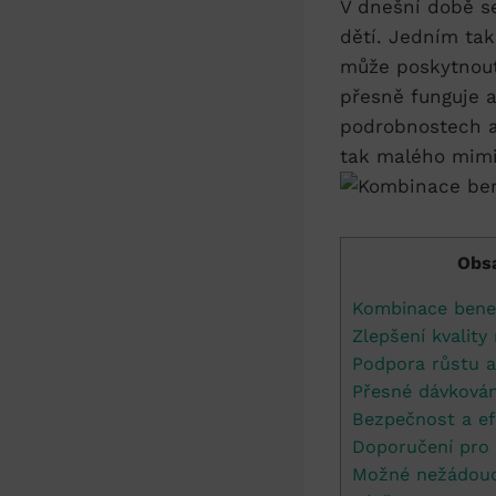
V dnešní době​ s
dětí. Jedním tak
může poskytnout
přesně funguje a
podrobnostech a 
tak malého mim
Obs
Kombinace benedi
Zlepšení kvality
Podpora růstu‌ a 
Přesné ⁢dávkován
Bezpečnost ‌a ef
Doporučení pro 
Možné nežádoucí