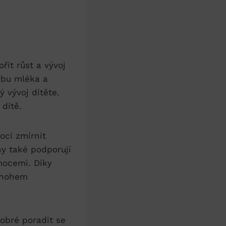
it růst a‌ vývoj
rbu mléka⁤ a
vý vývoj dítěte.
 dítě.
ci‌ zmírnit
y‌ také podporují‌
mocemi. Díky
mnohem‍
dobré ​poradit se