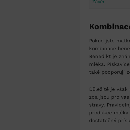
Závěr
Kombinace 
Pokud jste matkou
kombinace ⁢benedi
Benedikt ⁣je‌ zn
mléka. Pískavice 
také‌ podporují z
Důležité​ je vša
zda jsou pro vás
stravy. Pravidel
produkce mléka a
dostatečný ‌přísu