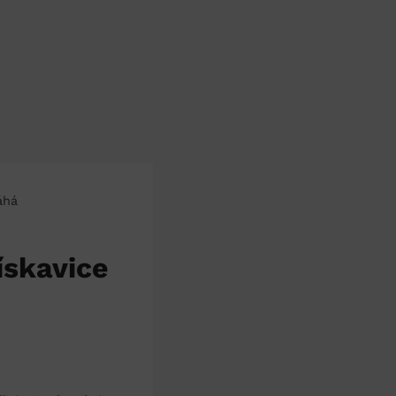
áhá
ískavice