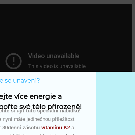
te se unaveni?
ejte více energie a 
ořte své tělo přirozeně!
hte si ujít tuto speciální nabídku
!
 nyní máte jedinečnou příležitost
t
30denní zásobu
vitamínu K2
a