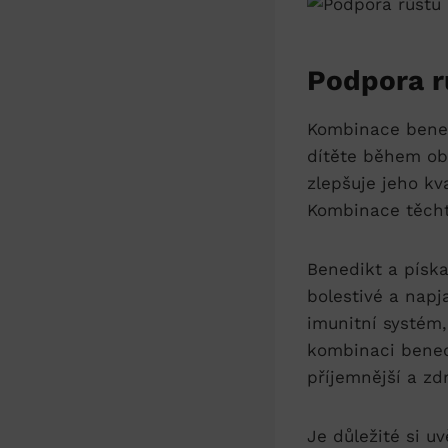
Podpora rů
Kombinace⁢ bened
dítěte⁢ během ⁢ob
zlepšuje jeho kva
Kombinace těchto
Benedikt a píska
bolestivé a napja
imunitní systém
kombinaci benedik
příjemnější a zdr
Je důležité si uvě