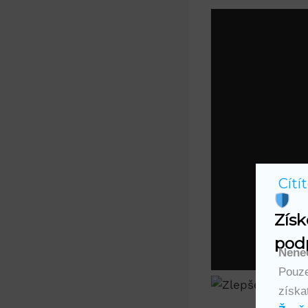
Cítí
Získ
podp
Nenec
Pouze
získa