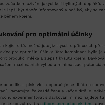
ed začátkem ​užívání jakýchkoli‌ bylinných doplňků, 
 je ​lepší být dobře informovaný a pečlivý, aby se zab
těte během kojení.
vkování‍ pro optimální⁣ účinky
 kojící ⁤dítě, možná jste již ⁤slyšeli o přínosech pře
avice⁣ pro optimální účinky. ​Tato kombinace bylin ‍je
řit produkci mléka a zlepšit kvalitu ‌kojení. Dávková
dosažení maximálních výhod ⁣a‍ minimalizaci potenciá
e benedikt a pískavici,​ doporučuje‍ se dbát na sprá
ní. Pamatujte, že každá žena a‌ každé​ dítě je ​individ
 ⁤trochu experimentovat s dávkováním, než najdete ⁢t
čuje se konzultovat s
odborníkem nebo ⁢lékařem
, abyst