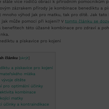
e stále více rodičů obrací ​k přírodním⁤ pomocníkům př
ovým zázrakem⁣ přírody je kombinace benediktu a ‌pí
 mnoho výhod jak pro matku, tak‌ pro dítě. Jak tat
 jak může⁢ pomoci při kojení? V ‌
tomto článku se ‌dozv
benefitech této⁢ úžasné kombinace pro‌ zdraví a ​po
inka.
ah článku
[
skrýt
]
ktu​ a ​pískavice pro kojení
 mateřského⁤ mléka
vývoje⁢ dítěte
í‍ pro optimální⁣ účinky
ektivita‌ kombinace
kojící matky
 účinky a kontraindikace