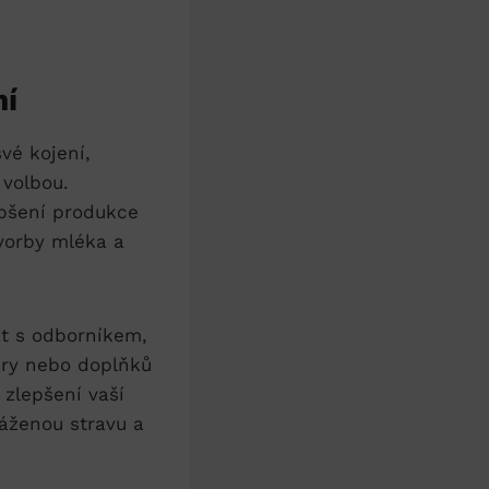
ní
své kojení,
volbou.⁤
epšení produkce
orby⁣ mléka a⁢
vat s odborníkem,
ury nebo⁢ doplňků
 zlepšení vaší
váženou stravu a