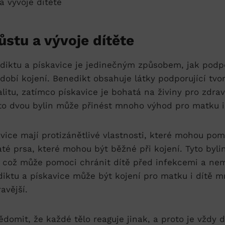
stu‌ a vývoje⁢ dítěte
iktu a pískavice je jedinečným‌ způsobem, jak podpoř
dobí ‍kojení.‌ Benedikt‍ obsahuje látky podporující tvo
litu,​ zatímco​ pískavice ‌je bohatá na ⁣živiny pro ‌zdra
​ dvou​ bylin může přinést mnoho výhod pro matku ​i​
vice mají protizánětlivé vlastnosti, ‌které mohou pomo
té⁤ prsa, které mohou ⁣být ‌běžné při kojení.⁢ Tyto bylin
, což může ⁣pomoci chránit dítě před infekcemi a ne
tu a ‌pískavice ⁤může být⁣ kojení ⁤pro ⁢matku⁣ i dítě 
avější.
domit, že​ každé tělo reaguje‌ jinak, ‍a ⁤proto​ je vždy 